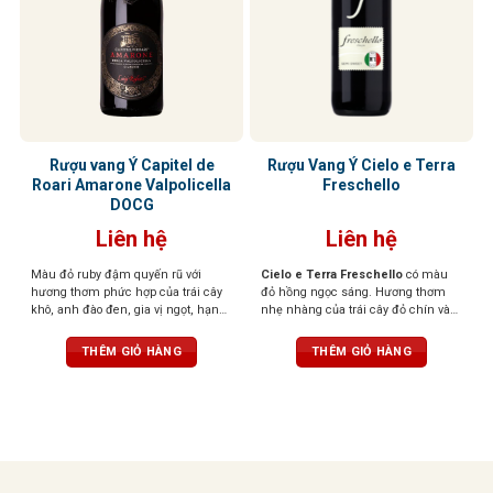
Rượu vang Ý Capitel de
Rượu Vang Ý Cielo e Terra
Roari Amarone Valpolicella
Freschello
DOCG
Liên hệ
Liên hệ
Màu đỏ ruby đậm quyến rũ với
Cielo e Terra Freschello
có màu
hương thơm phức hợp của trái cây
đỏ hồng ngọc sáng. Hương thơm
khô, anh đào đen, gia vị ngọt, hạnh
nhẹ nhàng của trái cây đỏ chín và
nhân, điểm chút hồi nhẹ, tạo chiều
hoa. Hương vị tươi mới, dễ chịu,
sâu cuốn hút. Vị rượu đậm đà, dày
ngọt ngào khi thưởng thức.
THÊM GIỎ HÀNG
THÊM GIỎ HÀNG
dặn với trái cây đen, vị đất, thịt đậm
đặc trưng Amarone. Kết thúc kéo
dài, mượt mà với độ chua tinh tế,
cấu trúc cân bằng, thanh lịch