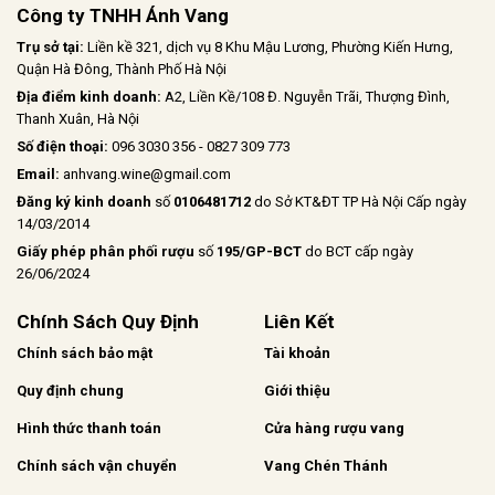
Công ty TNHH Ánh Vang
Trụ sở tại:
Liền kề 321, dịch vụ 8 Khu Mậu Lương, Phường Kiến Hưng,
Quận Hà Đông, Thành Phố Hà Nội
Địa điểm kinh doanh:
A2, Liền Kề/108 Đ. Nguyễn Trãi, Thượng Đình,
Thanh Xuân, Hà Nội
Số điện thoại:
096 3030 356 - 0827 309 773
Email:
anhvang.wine@gmail.com
Đăng ký kinh doanh
số
0106481712
do Sở KT&ĐT TP Hà Nội Cấp ngày
14/03/2014
Giấy phép phân phối rượu
số
195/GP-BCT
do BCT cấp ngày
26/06/2024
Chính Sách Quy Định
Liên Kết
Chính sách bảo mật
Tài khoản
Quy định chung
Giới thiệu
Hình thức thanh toán
Cửa hàng rượu vang
Chính sách vận chuyển
Vang Chén Thánh