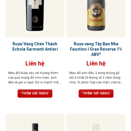
Rượu Vang Chén Thánh
Rượu vang Tây Ban Nha
Schola Sarmenti Antieri
Faustino I Gran Reserva 1%
ABV*
Liên hệ
Liên hệ
Màu đỏ Ruby sâu với hương thơm
Màu đỏ anh đào, ủ trong thùng gỗ
của quả mọng đỏ như mận, anh
sồi ít nhất 26 tháng và 3 năm trong
đào và gia vị ngọt. Dư vị mạnh mẽ,
chai. Vị phức hợp của mận, cherry,
tươi mới và cân bằng, mềm mại và
gia vị, vani, và gỗ sồi, tannin mềm,
dẻo dai trên vòm miệng
hậu vị sâu lắng
THÊM GIỎ HÀNG
THÊM GIỎ HÀNG