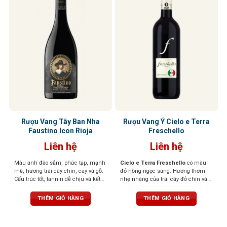
Rượu Vang Tây Ban Nha
Rượu Vang Ý Cielo e Terra
Faustino Icon Rioja
Freschello
Liên hệ
Liên hệ
Màu anh đào sẫm, phức tạp, mạnh
Cielo e Terra Freschello
có màu
mẽ, hương trái cây chín, cay và gỗ.
đỏ hồng ngọc sáng. Hương thơm
Cấu trúc tốt, tannin dễ chịu và kết
nhẹ nhàng của trái cây đỏ chín và
thúc bền bỉ với gợi ý của hạt
hoa. Hương vị tươi mới, dễ chịu,
ngọt ngào khi thưởng thức.
THÊM GIỎ HÀNG
THÊM GIỎ HÀNG