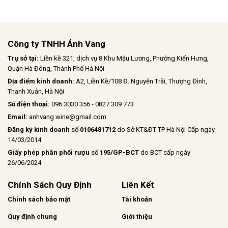
Công ty TNHH Ánh Vang
Trụ sở tại:
Liền kề 321, dịch vụ 8 Khu Mậu Lương, Phường Kiến Hưng,
Quận Hà Đông, Thành Phố Hà Nội
Địa điểm kinh doanh:
A2, Liền Kề/108 Đ. Nguyễn Trãi, Thượng Đình,
Thanh Xuân, Hà Nội
Số điện thoại:
096 3030 356 - 0827 309 773
Email:
anhvang.wine@gmail.com
Đăng ký kinh doanh
số
0106481712
do Sở KT&ĐT TP Hà Nội Cấp ngày
14/03/2014
Giấy phép phân phối rượu
số
195/GP-BCT
do BCT cấp ngày
26/06/2024
Chính Sách Quy Định
Liên Kết
Chính sách bảo mật
Tài khoản
Quy định chung
Giới thiệu