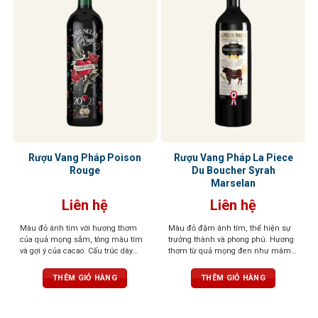
Rượu Vang Pháp Poison
Rượu Vang Pháp La Piece
Rouge
Du Boucher Syrah
Marselan
Liên hệ
Liên hệ
Màu đỏ ánh tím với hương thơm
Màu đỏ đậm ánh tím, thể hiện sự
của quả mọng sẫm, tông màu tím
trưởng thành và phong phú. Hương
và gợi ý của cacao. Cấu trúc dày
thơm từ quả mọng đen như mâm
đặc, dư vị lâu dài với hương sô cô la
xôi, lý chua đen, cùng tiêu đen, cà
và quả mọng đen
phê và vani. Vị rượu mạnh mẽ với
THÊM GIỎ HÀNG
THÊM GIỎ HÀNG
tannin mềm mại, hậu vị dài và ấm
áp