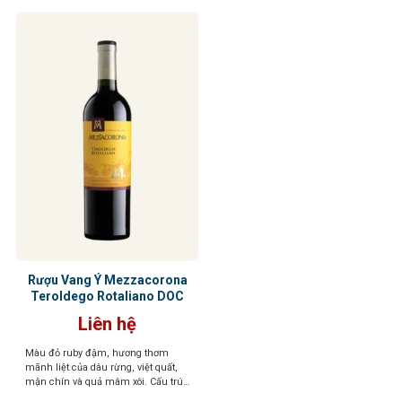
Rượu Vang Ý Mezzacorona
Teroldego Rotaliano DOC
Liên hệ
Màu đỏ ruby đậm, hương thơm
mãnh liệt của dâu rừng, việt quất,
mận chín và quả mâm xôi. Cấu trúc
chặt chẽ, tannin mềm, kết thúc tròn