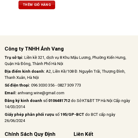
trịa và hậu vị ấn tượng trong vòm
THÊM GIỎ HÀNG
miệng
Công ty TNHH Ánh Vang
Trụ sở tại:
Liền kề 321, dịch vụ 8 Khu Mậu Lương, Phường Kiến Hưng,
Quận Hà Đông, Thành Phố Hà Nội
Địa điểm kinh doanh:
A2, Liền Kề/108 Đ. Nguyễn Trãi, Thượng Đình,
Thanh Xuân, Hà Nội
Số điện thoại:
096 3030 356 - 0827 309 773
Email:
anhvang.wine@gmail.com
Đăng ký kinh doanh
số
0106481712
do Sở KT&ĐT TP Hà Nội Cấp ngày
14/03/2014
Giấy phép phân phối rượu
số
195/GP-BCT
do BCT cấp ngày
26/06/2024
Chính Sách Quy Định
Liên Kết