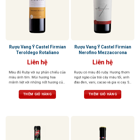
Rượu Vang Ý Castel Firmian
Rượu Vang Ý Castel Firmian
Teroldego Rotaliano
Nerofino Mezzacorona
Liên hệ
Liên hệ
Màu đỏ Ruby với sự phản chiếu của
Rượu có màu đỏ ruby. Hương thơm
màu ánh tím. Mùi hương hoa
ngọt ngào của trái cây màu tối, anh
mãnh liệt với những nốt hương của
đào đen, vani, cacao và gia vị cay. Sự
quả dại, đặc biệt là quả việt quất,
hài hòa mang lại cho khứu giác
dâu đen, quả mâm xôi
cảm nhận tinh tế của trái cây và các
THÊM GIỎ HÀNG
THÊM GIỎ HÀNG
gia vị khác. Hậu vị phong phú,
mạnh mẽ và dai dẳng với tannin
mịn và mượt mà.