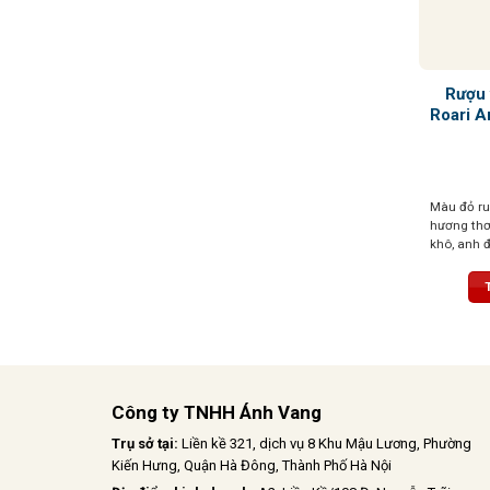
Rượu 
Roari A
Màu đỏ ru
hương thơ
khô, anh đ
nhân, điểm
sâu cuốn h
dặn với trá
đặc trưng
dài, mượt 
cấu trúc c
Công ty TNHH Ánh Vang
Trụ sở tại:
Liền kề 321, dịch vụ 8 Khu Mậu Lương, Phường
Kiến Hưng, Quận Hà Đông, Thành Phố Hà Nội