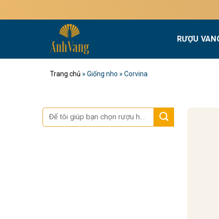
Bỏ
qua
nội
RƯỢU VAN
dung
Trang chủ
»
Giống nho
»
Corvina
Tìm
kiếm: