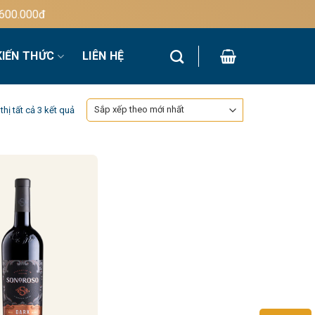
0.000đ
KIẾN THỨC
LIÊN HỆ
Đã
thị tất cả 3 kết quả
sắp
xếp
theo
mới
nhất