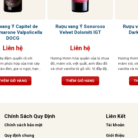
vang Ý Capitel de
Rượu vang Ý Sonoroso
Rượu v
marone Valpolicella
Velvet Dolomiti IGT
Dark
DOCG
Liên hệ
Liên hệ
by đậm quyến rũ với
Hương thơm hòa quyện của lý chua
Hương thơm 
m phức hợp của trái cây
đỏ, mâm xôi, việt quất, anh đào đỏ
mâm xôi, việ
ào đen, gia vị ngọt, hạnh
và chút vanilla từ gỗ sồi. Vị đầy đặn,
vanilla và m
 chút hồi nhẹ, tạo chiều
tannin mềm mượt, kết thúc cân
tannin mượt
út. Vị rượu đậm đà, dày
bằng. Màu sắc đỏ sâu, đậm đà,
chát. Sắc đ
THÊM GIỎ HÀNG
THÊM GIỎ HÀNG
TH
i cây đen, vị đất, thịt đậm
cuốn hút
tính
 Amarone. Kết thúc kéo
mà với độ chua tinh tế,
ân bằng, thanh lịch
Chính Sách Quy Định
Liên Kết
Chính sách bảo mật
Tài khoản
Quy định chung
Giới thiệu