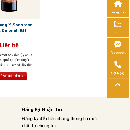
Trang chủ
ang Ý Sonoroso
 Dolomiti IGT
Zalo
Liên hệ
Facebook
trái cây đen (lý chua,
t quất), điểm xuyết
ứt trái cây. Vị đầy đặn,
, cân bằng giữa ngọt và
Gọi Ngay
ỏ đậm, cuốn hút và cá
ÊM GIỎ HÀNG
Top
Đăng Ký Nhận Tin
Đăng ký để nhận những thông tin mới
nhất từ chúng tôi