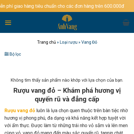
Bỏ
hàng tiêu chuẩn cho các đơn hàng trên 600.000đ
qua
nội
dung
Trang chủ
»
Loại rượu
»
Vang Đỏ
Bộ lọc
Không tìm thấy sản phẩm nào khớp với lựa chọn của bạn.
Rượu vang đỏ – Khám phá hương vị
quyến rũ và đẳng cấp
Rượu vang đỏ
luôn là lựa chọn quen thuộc trên bàn tiệc nhờ
hương vị phong phú, đa dạng và khả năng kết hợp tuyệt vời
với ẩm thực. Được làm từ những trái nho vỏ sẫm và lên men
cùng vỏ, vang đỏ mang đến màu sắc quyến rũ, tannin chát