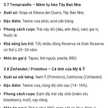
3.7 Tempranillo – Niềm tự hào Tây Ban Nha
Xuất xứ:
Rioja và Ribera del Duero, Tây Ban Nha.
Đặc điểm:
Tannin vừa phải, acid cân bằng.
Phong cách rượu:
Trái cây đỏ (dâu, anh đào), vani, gia vị,
thuốc lá.
Khả năng lưu trữ:
Tốt, nhiều dòng Reserva và Gran Reserva
có thể ủ 20–30 năm.
Món ăn gợi ý:
Tapas, thịt nguội, paella, BBQ.
3.8 Zinfandel / Primitivo – Cá tính của Mỹ & Ý
Xuất xứ nổi tiếng:
Nam Ý (Primitivo), California (Zinfandel).
Đặc điểm:
Tannin vừa, nồng độ cồn cao (14–16%).
Phong cách rượu:
Đậm đà, trái cây chín (mâm xôi,
blackberry, mứt), cay nồng.