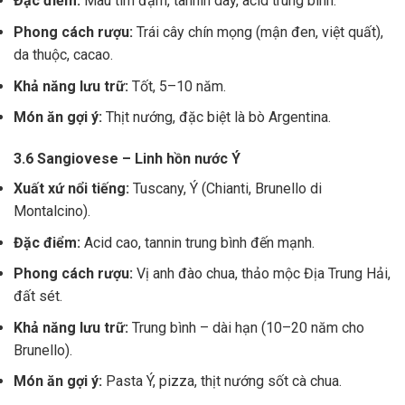
Đặc điểm:
Màu tím đậm, tannin dày, acid trung bình.
Phong cách rượu:
Trái cây chín mọng (mận đen, việt quất),
da thuộc, cacao.
Khả năng lưu trữ:
Tốt, 5–10 năm.
Món ăn gợi ý:
Thịt nướng, đặc biệt là bò Argentina.
3.6 Sangiovese – Linh hồn nước Ý
Xuất xứ nổi tiếng:
Tuscany, Ý (Chianti, Brunello di
Montalcino).
Đặc điểm:
Acid cao, tannin trung bình đến mạnh.
Phong cách rượu:
Vị anh đào chua, thảo mộc Địa Trung Hải,
đất sét.
Khả năng lưu trữ:
Trung bình – dài hạn (10–20 năm cho
Brunello).
Món ăn gợi ý:
Pasta Ý, pizza, thịt nướng sốt cà chua.