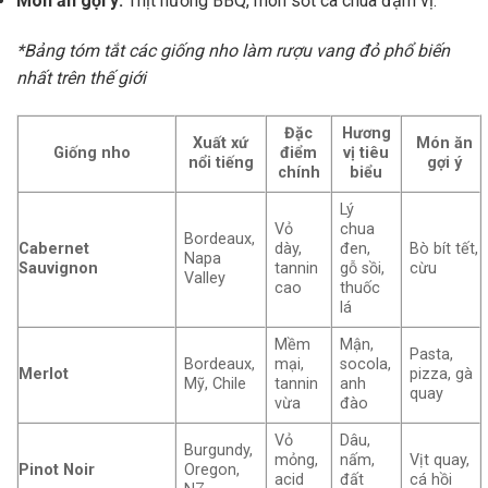
Món ăn gợi ý:
Thịt nướng BBQ, món sốt cà chua đậm vị.
*Bảng tóm tắt các giống nho làm rượu vang đỏ phổ biến
nhất trên thế giới
Đặc
Hương
Xuất xứ
Món ăn
Giống nho
điểm
vị tiêu
nổi tiếng
gợi ý
chính
biểu
Lý
Vỏ
chua
Bordeaux,
Cabernet
dày,
đen,
Bò bít tết,
Napa
Sauvignon
tannin
gỗ sồi,
cừu
Valley
cao
thuốc
lá
Mềm
Mận,
Pasta,
Bordeaux,
mại,
socola,
Merlot
pizza, gà
Mỹ, Chile
tannin
anh
quay
vừa
đào
Vỏ
Dâu,
Burgundy,
mỏng,
nấm,
Vịt quay,
Pinot Noir
Oregon,
acid
đất
cá hồi