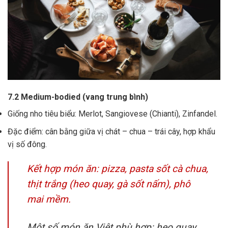
7.2 Medium-bodied (vang trung bình)
Giống nho tiêu biểu: Merlot, Sangiovese (Chianti), Zinfandel.
Đặc điểm: cân bằng giữa vị chát – chua – trái cây, hợp khẩu
vị số đông.
Kết hợp món ăn: pizza, pasta sốt cà chua,
thịt trắng (heo quay, gà sốt nấm), phô
mai mềm.
Một số món ăn Việt phù hợp: heo quay