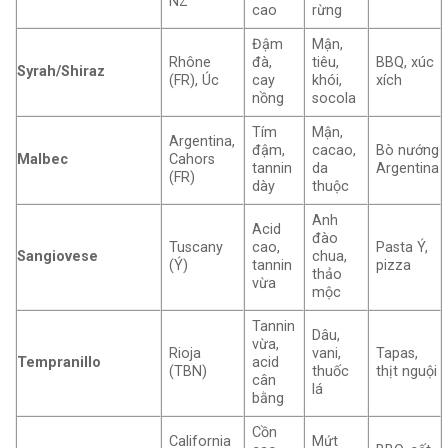
NZ
cao
rừng
Đậm
Mận,
Rhône
đà,
tiêu,
BBQ, xúc
Syrah/Shiraz
(FR), Úc
cay
khói,
xích
nồng
socola
Tím
Mận,
Argentina,
đậm,
cacao,
Bò nướng
Malbec
Cahors
tannin
da
Argentina
(FR)
dày
thuộc
Anh
Acid
đào
Tuscany
cao,
Pasta Ý,
Sangiovese
chua,
(Ý)
tannin
pizza
thảo
vừa
mộc
Tannin
Dâu,
vừa,
Rioja
vani,
Tapas,
Tempranillo
acid
(TBN)
thuốc
thịt nguội
cân
lá
bằng
Cồn
California
Mứt