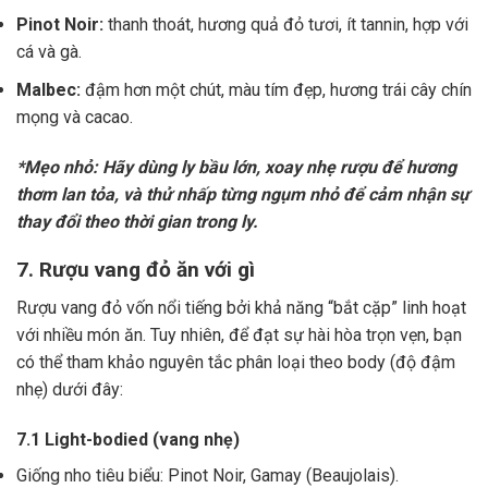
Pinot Noir:
thanh thoát, hương quả đỏ tươi, ít tannin, hợp với
cá và gà.
Malbec:
đậm hơn một chút, màu tím đẹp, hương trái cây chín
mọng và cacao.
*Mẹo nhỏ: Hãy dùng ly bầu lớn, xoay nhẹ rượu để hương
thơm lan tỏa, và thử nhấp từng ngụm nhỏ để cảm nhận sự
thay đổi theo thời gian trong ly.
7. Rượu vang đỏ ăn với gì
Rượu vang đỏ vốn nổi tiếng bởi khả năng “bắt cặp” linh hoạt
với nhiều món ăn. Tuy nhiên, để đạt sự hài hòa trọn vẹn, bạn
có thể tham khảo nguyên tắc phân loại theo body (độ đậm
nhẹ) dưới đây:
7.1 Light-bodied (vang nhẹ)
Giống nho tiêu biểu: Pinot Noir, Gamay (Beaujolais).