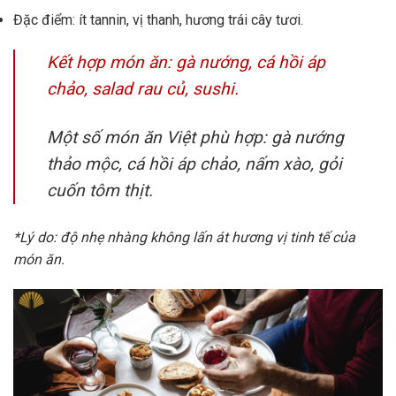
Đặc điểm: ít tannin, vị thanh, hương trái cây tươi.
Kết hợp món ăn: gà nướng, cá hồi áp
chảo, salad rau củ, sushi.
Một số món ăn Việt phù hợp: gà nướng
thảo mộc, cá hồi áp chảo, nấm xào, gỏi
cuốn tôm thịt.
*Lý do: độ nhẹ nhàng không lấn át hương vị tinh tế của
món ăn.