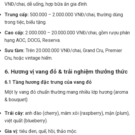
VNĐ/chai, dễ uống, hợp bữa ăn gia đình.
Trung cấp:
500.000 – 2.000.000 VNĐ/chai, thường dùng
trong tiệc, biếu tặng.
Cao cấp:
2.000.000 – 20.000.000 VNĐ/chai, gồm rượu phân
hạng AOC, DOCG, Reserva.
Sưu tầm:
Trên 20.000.000 VNĐ/chai, Grand Cru, Premier
Cru, hoặc vintage hiếm.
6. Hương vị vang đỏ & trải nghiệm thưởng thức
6.1 Tầng hương đặc trưng của vang đỏ
Một ly vang đỏ chuẩn thường mang nhiều lớp hương (aroma
& bouquet):
Trái cây:
anh đào (cherry), mâm xôi (raspberry), mận (plum),
việt quất (blueberry).
Gia vị:
tiêu đen, quế, hồi, thảo mộc.