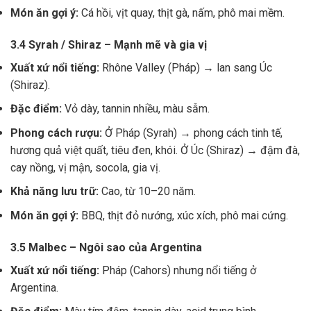
Món ăn gợi ý:
Cá hồi, vịt quay, thịt gà, nấm, phô mai mềm.
3.4 Syrah / Shiraz – Mạnh mẽ và gia vị
Xuất xứ nổi tiếng:
Rhône Valley (Pháp) → lan sang Úc
(Shiraz).
Đặc điểm:
Vỏ dày, tannin nhiều, màu sẫm.
Phong cách rượu:
Ở Pháp (Syrah) → phong cách tinh tế,
hương quả việt quất, tiêu đen, khói. Ở Úc (Shiraz) → đậm đà,
cay nồng, vị mận, socola, gia vị.
Khả năng lưu trữ:
Cao, từ 10–20 năm.
Món ăn gợi ý:
BBQ, thịt đỏ nướng, xúc xích, phô mai cứng.
3.5 Malbec – Ngôi sao của Argentina
Xuất xứ nổi tiếng:
Pháp (Cahors) nhưng nổi tiếng ở
Argentina.