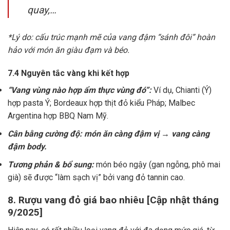
quay,…
*Lý do: cấu trúc mạnh mẽ của vang đậm “sánh đôi” hoàn
hảo với món ăn giàu đạm và béo.
7.4 Nguyên tắc vàng khi kết hợp
“Vang vùng nào hợp ẩm thực vùng đó”:
Ví dụ, Chianti (Ý)
hợp pasta Ý; Bordeaux hợp thịt đỏ kiểu Pháp; Malbec
Argentina hợp BBQ Nam Mỹ.
Cân bằng cường độ: món ăn càng đậm vị → vang càng
đậm body.
Tương phản & bổ sung:
món béo ngậy (gan ngỗng, phô mai
già) sẽ được “làm sạch vị” bởi vang đỏ tannin cao.
8. Rượu vang đỏ giá bao nhiêu [Cập nhật tháng
9/2025]