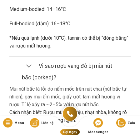
Medium-bodied: 14–16°C
Full-bodied (đậm): 16–18°C
*Nếu quá lạnh (dưới 10°C), tannin có thể bị “đóng băng”
và rượu mất hương.
Vì sao rượu vang đỏ bị mùi nút
bấc (corked)?
Mùi nút bấc là lỗi do nấm mốc trên nút chai (nút bấc tự
nhiên), gây mùi ẩm mốc, giấy ướt, làm mất hương vị
rượu. Tỉ lệ xảy ra ~2–5% với rượu nút bấc.
Cách nhận biết: Rượu mùi khó chịu, nhạt nhòa, không rõ
hương trái cây dù là vang ngon.
Menu
Liên hệ
Zalo
Gọi ngay
Messenger
Nếu gặp lỗi này, bạn nên liên hệ cửa hàng đổi trả (nếu có