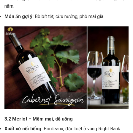
năm.
Món ăn gợi ý:
Bò bít tết, cừu nướng, phô mai già.
3.2 Merlot – Mềm mại, dễ uống
Xuất xứ nổi tiếng:
Bordeaux, đặc biệt ở vùng Right Bank