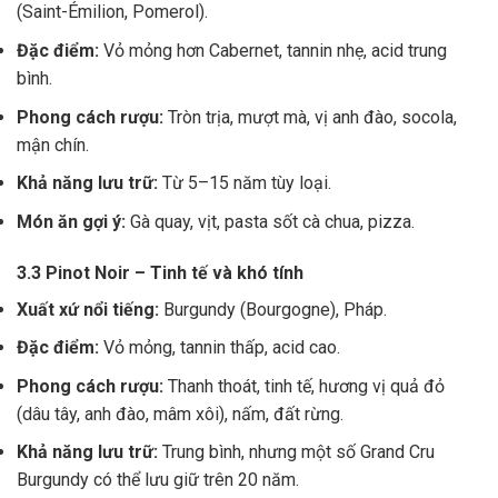
(Saint-Émilion, Pomerol).
Đặc điểm:
Vỏ mỏng hơn Cabernet, tannin nhẹ, acid trung
bình.
Phong cách rượu:
Tròn trịa, mượt mà, vị anh đào, socola,
mận chín.
Khả năng lưu trữ:
Từ 5–15 năm tùy loại.
Món ăn gợi ý:
Gà quay, vịt, pasta sốt cà chua, pizza.
3.3 Pinot Noir – Tinh tế và khó tính
Xuất xứ nổi tiếng:
Burgundy (Bourgogne), Pháp.
Đặc điểm:
Vỏ mỏng, tannin thấp, acid cao.
Phong cách rượu:
Thanh thoát, tinh tế, hương vị quả đỏ
(dâu tây, anh đào, mâm xôi), nấm, đất rừng.
Khả năng lưu trữ:
Trung bình, nhưng một số Grand Cru
Burgundy có thể lưu giữ trên 20 năm.