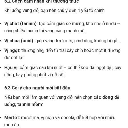
6.2 Cách cảm nhận khi thưởng thức
Khi uống vang đỏ, bạn nên chú ý đến 4 yếu tố chính:
Vị chát (tannin):
tạo cảm giác se miệng, khô nhẹ ở nướu –
càng nhiều tannin thì vang càng mạnh mẽ.
Vị chua (acid):
giúp vang tươi mới, cân bằng, không bị gắt.
Vị ngọt:
thường nhẹ, đến từ trái cây chín hoặc một ít đường
dư sót lại.
Hậu vị:
cảm giác sau khi nuốt – có thể kéo dài ngọt dịu, cay
nồng, hay phảng phất vị gỗ sồi.
6.3 Gợi ý cho người mới bắt đầu
Nếu bạn mới làm quen với vang đỏ, nên chọn
các dòng dễ
uống, tannin mềm
:
Merlot:
mượt mà, vị mận và socola, dễ kết hợp với nhiều
món ăn.