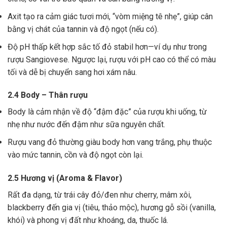
Axit tạo ra cảm giác tươi mới, “vòm miệng tê nhẹ”, giúp cân
bằng vị chát của tannin và độ ngọt (nếu có).
Độ pH thấp kết hợp sắc tố đỏ stabil hơn—ví dụ như trong
rượu Sangiovese. Ngược lại, rượu với pH cao có thể có màu
tối và dễ bị chuyển sang hơi xám nâu.
2.4 Body – Thân rượu
Body là cảm nhận về độ “đậm đặc” của rượu khi uống, từ
nhẹ như nước đến đậm như sữa nguyên chất.
Rượu vang đỏ thường giàu body hơn vang trắng, phụ thuộc
vào mức tannin, cồn và độ ngọt còn lại.
2.5 Hương vị (Aroma & Flavor)
Rất đa dạng, từ trái cây đỏ/đen như cherry, mâm xôi,
blackberry đến gia vị (tiêu, thảo mộc), hương gỗ sồi (vanilla,
khói) và phong vị đất như khoáng, da, thuốc lá.