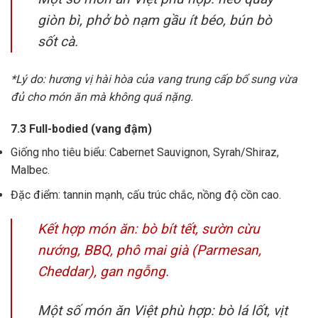
giòn bì, phở bò nạm gầu ít béo, bún bò
sốt cà.
*Lý do: hương vị hài hòa của vang trung cấp bổ sung vừa
đủ cho món ăn mà không quá nặng.
7.3 Full-bodied (vang đậm)
Giống nho tiêu biểu: Cabernet Sauvignon, Syrah/Shiraz,
Malbec.
Đặc điểm: tannin mạnh, cấu trúc chắc, nồng độ cồn cao.
Kết hợp món ăn: bò bít tết, sườn cừu
nướng, BBQ, phô mai già (Parmesan,
Cheddar), gan ngỗng.
Một số món ăn Việt phù hợp: bò lá lốt, vịt