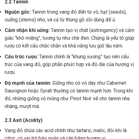
2.2 Tannin
Nguồn gốc:
Tannin trong vang đỏ đến từ vỏ, hạt (seeds),
cuống (stems) nho, và cả từ thùng gỗ sồi dùng để ủ.
Cảm nhận khi uống:
Tannin tạo vị chát (astringency) và cảm
giác “khô miệng”, tương tự như chè đen. Chúng là yếu tố giúp
rượu có kết cấu chắc chắn và khả năng lưu giữ lâu năm.
Cấu trúc rượu:
Tannin chính là “khung xương” tạo nên cấu
trúc của vang đỏ, góp phần phức hợp và độ dài của hương vị
rượu.
Độ mạnh của tannin:
Giống nho có vỏ dày như Cabernet
Sauvignon hoặc Syrah thường có tannin mạnh hơn. Trong khi
đó, những giống vỏ mỏng như Pinot Noir sẽ cho tannin nhẹ
nhàng, mượt mà.
2.3 Axit (Acidity)
Vang đỏ chứa các acid chính như tartaric, malic, đôi khi là
citric, có vai trò bảo quản và cân bằng hương vị .