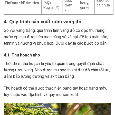
cao,
BBQ, sốt
Zinfandel/Primitivo
(Mỹ),
berry,
đậm
cà chua
Puglia (Ý)
gia vị
vị
4. Quy trình sản xuất rượu vang đỏ
So với vang trắng, quá trình làm vang đỏ có đặc thù riêng:
nước ép nho được lên men cùng vỏ và hạt để tạo màu sắc,
tannin và hương vị phức hợp. Dưới đây là các bước cơ bản:
4.1. Thu hoạch nho
Thời điểm thu hoạch là yếu tố quan trọng quyết định chất
lượng rượu vang. Nho được thu hoạch khi đạt độ chín tối ưu,
đảm bảo lượng đường và axit cân bằng.
Thu hoạch có thể được thực hiện bằng tay hoặc bằng máy,
tùy thuộc vào địa hình và quy mô sản xuất.