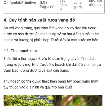
cao,
BBQ, sốt
Zinfandel/Primitivo
(Mỹ),
berry,
đậm
cà chua
Puglia (Ý)
gia vị
vị
4. Quy trình sản xuất rượu vang đỏ
So với vang trắng, quá trình làm vang đỏ có đặc thù riêng:
nước ép nho được lên men cùng vỏ và hạt để tạo màu sắc,
tannin và hương vị phức hợp. Dưới đây là các bước cơ bản:
4.1. Thu hoạch nho
Thời điểm thu hoạch là yếu tố quan trọng quyết định chất
lượng rượu vang. Nho được thu hoạch khi đạt độ chín tối ưu,
đảm bảo lượng đường và axit cân bằng.
Thu hoạch có thể được thực hiện bằng tay hoặc bằng máy,
tùy thuộc vào địa hình và quy mô sản xuất.