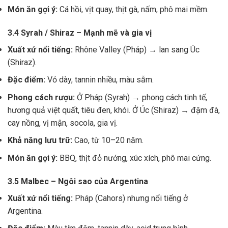
Món ăn gợi ý:
Cá hồi, vịt quay, thịt gà, nấm, phô mai mềm.
3.4 Syrah / Shiraz – Mạnh mẽ và gia vị
Xuất xứ nổi tiếng:
Rhône Valley (Pháp) → lan sang Úc
(Shiraz).
Đặc điểm:
Vỏ dày, tannin nhiều, màu sẫm.
Phong cách rượu:
Ở Pháp (Syrah) → phong cách tinh tế,
hương quả việt quất, tiêu đen, khói. Ở Úc (Shiraz) → đậm đà,
cay nồng, vị mận, socola, gia vị.
Khả năng lưu trữ:
Cao, từ 10–20 năm.
Món ăn gợi ý:
BBQ, thịt đỏ nướng, xúc xích, phô mai cứng.
3.5 Malbec – Ngôi sao của Argentina
Xuất xứ nổi tiếng:
Pháp (Cahors) nhưng nổi tiếng ở
Argentina.