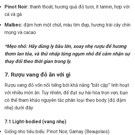
Pinot Noir:
thanh thoát, hương quả đỏ tươi, ít tannin, hợp với
cá và gà.
Malbec:
đậm hơn một chút, màu tím đẹp, hương trái cây chín
mọng và cacao.
*Mẹo nhỏ: Hãy dùng ly bầu lớn, xoay nhẹ rượu để hương
thơm lan tỏa, và thử nhấp từng ngụm nhỏ để cảm nhận sự
thay đổi theo thời gian trong ly.
7. Rượu vang đỏ ăn với gì
Rượu vang đỏ vốn nổi tiếng bởi khả năng “bắt cặp” linh hoạt
với nhiều món ăn. Tuy nhiên, để đạt sự hài hòa trọn vẹn, bạn
có thể tham khảo nguyên tắc phân loại theo body (độ đậm
nhẹ) dưới đây:
7.1 Light-bodied (vang nhẹ)
Giống nho tiêu biểu: Pinot Noir, Gamay (Beaujolais).