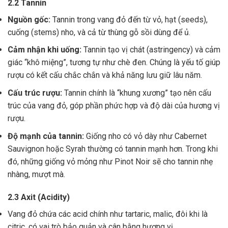
2.2 Tannin
Nguồn gốc:
Tannin trong vang đỏ đến từ vỏ, hạt (seeds),
cuống (stems) nho, và cả từ thùng gỗ sồi dùng để ủ.
Cảm nhận khi uống:
Tannin tạo vị chát (astringency) và cảm
giác “khô miệng”, tương tự như chè đen. Chúng là yếu tố giúp
rượu có kết cấu chắc chắn và khả năng lưu giữ lâu năm.
Cấu trúc rượu:
Tannin chính là “khung xương” tạo nên cấu
trúc của vang đỏ, góp phần phức hợp và độ dài của hương vị
rượu.
Độ mạnh của tannin:
Giống nho có vỏ dày như Cabernet
Sauvignon hoặc Syrah thường có tannin mạnh hơn. Trong khi
đó, những giống vỏ mỏng như Pinot Noir sẽ cho tannin nhẹ
nhàng, mượt mà.
2.3 Axit (Acidity)
Vang đỏ chứa các acid chính như tartaric, malic, đôi khi là
citric, có vai trò bảo quản và cân bằng hương vị .