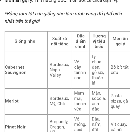
Món ăn gợi ý:
Thịt nướng BBQ, món sốt cà chua đậm vị.
*Bảng tóm tắt các giống nho làm rượu vang đỏ phổ biến
nhất trên thế giới
Đặc
Hương
Xuất xứ
Món ăn
Giống nho
điểm
vị tiêu
nổi tiếng
gợi ý
chính
biểu
Lý
Vỏ
chua
Bordeaux,
Cabernet
dày,
đen,
Bò bít tết,
Napa
Sauvignon
tannin
gỗ sồi,
cừu
Valley
cao
thuốc
lá
Mềm
Mận,
Pasta,
Bordeaux,
mại,
socola,
Merlot
pizza, gà
Mỹ, Chile
tannin
anh
quay
vừa
đào
Vỏ
Dâu,
Burgundy,
mỏng,
nấm,
Vịt quay,
Pinot Noir
Oregon,
acid
đất
cá hồi