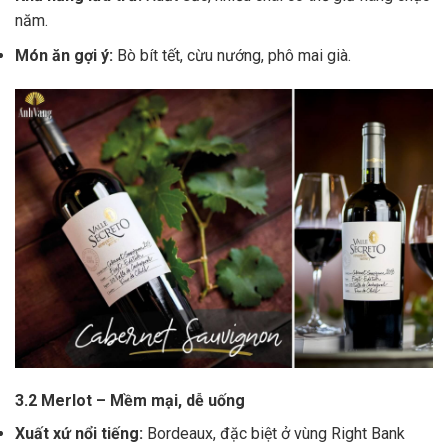
năm.
Món ăn gợi ý:
Bò bít tết, cừu nướng, phô mai già.
3.2 Merlot – Mềm mại, dễ uống
Xuất xứ nổi tiếng:
Bordeaux, đặc biệt ở vùng Right Bank