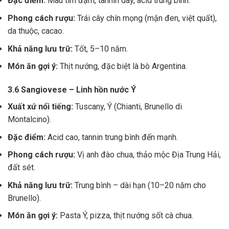
Đặc điểm:
Màu tím đậm, tannin dày, acid trung bình.
Phong cách rượu:
Trái cây chín mọng (mận đen, việt quất),
da thuộc, cacao.
Khả năng lưu trữ:
Tốt, 5–10 năm.
Món ăn gợi ý:
Thịt nướng, đặc biệt là bò Argentina.
3.6 Sangiovese – Linh hồn nước Ý
Xuất xứ nổi tiếng:
Tuscany, Ý (Chianti, Brunello di
Montalcino).
Đặc điểm:
Acid cao, tannin trung bình đến mạnh.
Phong cách rượu:
Vị anh đào chua, thảo mộc Địa Trung Hải,
đất sét.
Khả năng lưu trữ:
Trung bình – dài hạn (10–20 năm cho
Brunello).
Món ăn gợi ý:
Pasta Ý, pizza, thịt nướng sốt cà chua.