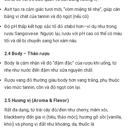
Axit tạo ra cảm giác tươi mới, “vòm miệng tê nhẹ”, giúp cân
bằng vị chát của tannin và độ ngọt (nếu có).
Độ pH thấp kết hợp sắc tố đỏ stabil hơn—ví dụ như trong
rượu Sangiovese. Ngược lại, rượu với pH cao có thể có màu
tối và dễ bị chuyển sang hơi xám nâu.
2.4 Body – Thân rượu
Body là cảm nhận về độ “đậm đặc” của rượu khi uống, từ
nhẹ như nước đến đậm như sữa nguyên chất.
Rượu vang đỏ thường giàu body hơn vang trắng, phụ thuộc
vào mức tannin, cồn và độ ngọt còn lại.
2.5 Hương vị (Aroma & Flavor)
Rất đa dạng, từ trái cây đỏ/đen như cherry, mâm xôi,
blackberry đến gia vị (tiêu, thảo mộc), hương gỗ sồi (vanilla,
khói) và phong vị đất như khoáng, da, thuốc lá.