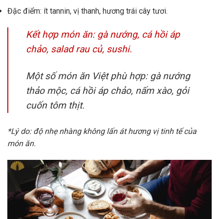
Đặc điểm: ít tannin, vị thanh, hương trái cây tươi.
Kết hợp món ăn: gà nướng, cá hồi áp
chảo, salad rau củ, sushi.
Một số món ăn Việt phù hợp: gà nướng
thảo mộc, cá hồi áp chảo, nấm xào, gỏi
cuốn tôm thịt.
*Lý do: độ nhẹ nhàng không lấn át hương vị tinh tế của
món ăn.