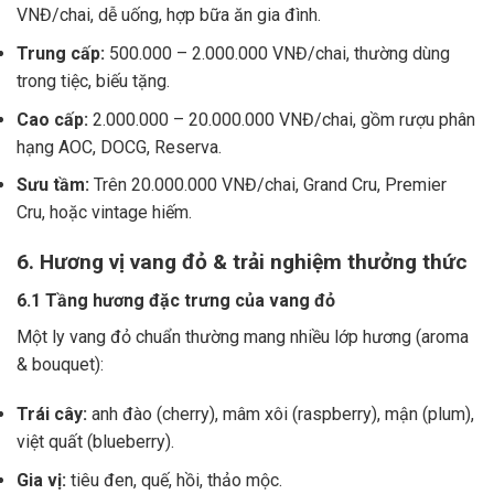
VNĐ/chai, dễ uống, hợp bữa ăn gia đình.
Trung cấp:
500.000 – 2.000.000 VNĐ/chai, thường dùng
trong tiệc, biếu tặng.
Cao cấp:
2.000.000 – 20.000.000 VNĐ/chai, gồm rượu phân
hạng AOC, DOCG, Reserva.
Sưu tầm:
Trên 20.000.000 VNĐ/chai, Grand Cru, Premier
Cru, hoặc vintage hiếm.
6. Hương vị vang đỏ & trải nghiệm thưởng thức
6.1 Tầng hương đặc trưng của vang đỏ
Một ly vang đỏ chuẩn thường mang nhiều lớp hương (aroma
& bouquet):
Trái cây:
anh đào (cherry), mâm xôi (raspberry), mận (plum),
việt quất (blueberry).
Gia vị:
tiêu đen, quế, hồi, thảo mộc.