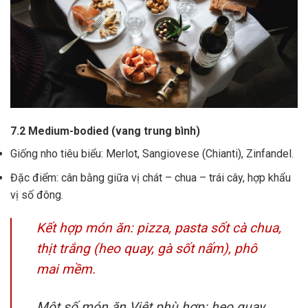
7.2 Medium-bodied (vang trung bình)
Giống nho tiêu biểu: Merlot, Sangiovese (Chianti), Zinfandel.
Đặc điểm: cân bằng giữa vị chát – chua – trái cây, hợp khẩu
vị số đông.
Kết hợp món ăn: pizza, pasta sốt cà chua,
thịt trắng (heo quay, gà sốt nấm), phô
mai mềm.
Một số món ăn Việt phù hợp: heo quay