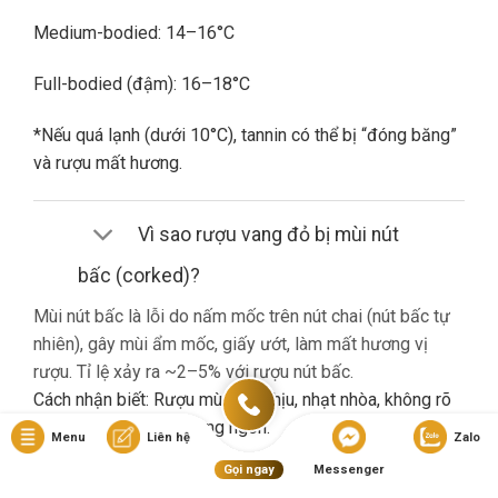
Medium-bodied: 14–16°C
Full-bodied (đậm): 16–18°C
*Nếu quá lạnh (dưới 10°C), tannin có thể bị “đóng băng”
và rượu mất hương.
Vì sao rượu vang đỏ bị mùi nút
bấc (corked)?
Mùi nút bấc là lỗi do nấm mốc trên nút chai (nút bấc tự
nhiên), gây mùi ẩm mốc, giấy ướt, làm mất hương vị
rượu. Tỉ lệ xảy ra ~2–5% với rượu nút bấc.
Cách nhận biết: Rượu mùi khó chịu, nhạt nhòa, không rõ
hương trái cây dù là vang ngon.
Menu
Liên hệ
Zalo
Gọi ngay
Messenger
Nếu gặp lỗi này, bạn nên liên hệ cửa hàng đổi trả (nếu có