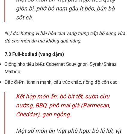
giòn bì, phở bò nạm gầu ít béo, bún bò
sốt cà.
*Lý do: hương vị hài hòa của vang trung cấp bổ sung vừa
đủ cho món ăn mà không quá nặng.
7.3 Full-bodied (vang đậm)
Giống nho tiêu biểu: Cabernet Sauvignon, Syrah/Shiraz,
Malbec.
Đặc điểm: tannin mạnh, cấu trúc chắc, nồng độ cồn cao.
Kết hợp món ăn: bò bít tết, sườn cừu
nướng, BBQ, phô mai già (Parmesan,
Cheddar), gan ngỗng.
Một số món ăn Việt phù hợp: bò lá lốt, vịt