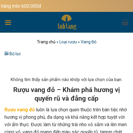
Bỏ
00.000đ
qua
nội
dung
Trang chủ
»
Loại rượu
»
Vang Đỏ
Bộ lọc
Không tìm thấy sản phẩm nào khớp với lựa chọn của bạn.
Rượu vang đỏ – Khám phá hương vị
quyến rũ và đẳng cấp
Rượu vang đỏ
luôn là lựa chọn quen thuộc trên bàn tiệc nhờ
hương vị phong phú, đa dạng và khả năng kết hợp tuyệt vời
với ẩm thực. Được làm từ những trái nho vỏ sẫm và lên men
cùng vỏ, vang đỏ mang đến màu sắc quyến rũ, tannin chát