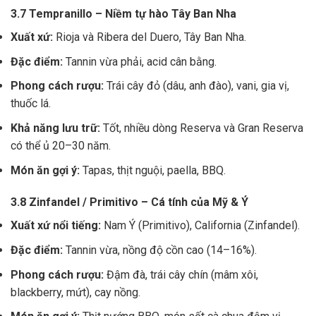
3.7 Tempranillo – Niềm tự hào Tây Ban Nha
Xuất xứ:
Rioja và Ribera del Duero, Tây Ban Nha.
Đặc điểm:
Tannin vừa phải, acid cân bằng.
Phong cách rượu:
Trái cây đỏ (dâu, anh đào), vani, gia vị,
thuốc lá.
Khả năng lưu trữ:
Tốt, nhiều dòng Reserva và Gran Reserva
có thể ủ 20–30 năm.
Món ăn gợi ý:
Tapas, thịt nguội, paella, BBQ.
3.8 Zinfandel / Primitivo – Cá tính của Mỹ & Ý
Xuất xứ nổi tiếng:
Nam Ý (Primitivo), California (Zinfandel).
Đặc điểm:
Tannin vừa, nồng độ cồn cao (14–16%).
Phong cách rượu:
Đậm đà, trái cây chín (mâm xôi,
blackberry, mứt), cay nồng.