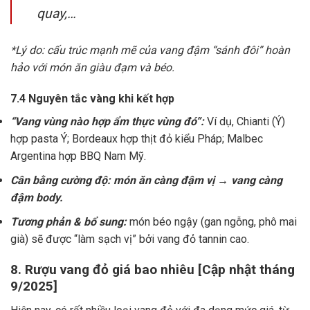
quay,…
*Lý do: cấu trúc mạnh mẽ của vang đậm “sánh đôi” hoàn
hảo với món ăn giàu đạm và béo.
7.4 Nguyên tắc vàng khi kết hợp
“Vang vùng nào hợp ẩm thực vùng đó”:
Ví dụ, Chianti (Ý)
hợp pasta Ý; Bordeaux hợp thịt đỏ kiểu Pháp; Malbec
Argentina hợp BBQ Nam Mỹ.
Cân bằng cường độ: món ăn càng đậm vị → vang càng
đậm body.
Tương phản & bổ sung:
món béo ngậy (gan ngỗng, phô mai
già) sẽ được “làm sạch vị” bởi vang đỏ tannin cao.
8. Rượu vang đỏ giá bao nhiêu [Cập nhật tháng
9/2025]