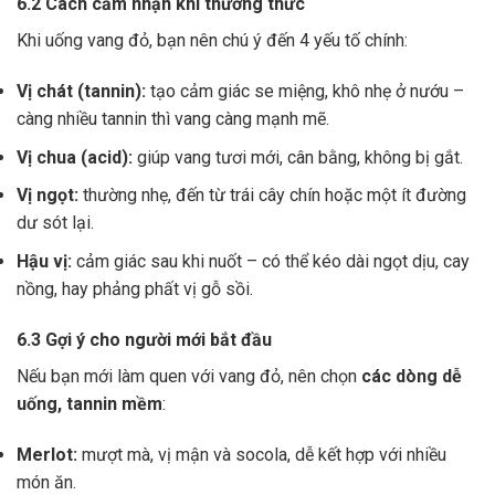
6.2 Cách cảm nhận khi thưởng thức
Khi uống vang đỏ, bạn nên chú ý đến 4 yếu tố chính:
Vị chát (tannin):
tạo cảm giác se miệng, khô nhẹ ở nướu –
càng nhiều tannin thì vang càng mạnh mẽ.
Vị chua (acid):
giúp vang tươi mới, cân bằng, không bị gắt.
Vị ngọt:
thường nhẹ, đến từ trái cây chín hoặc một ít đường
dư sót lại.
Hậu vị:
cảm giác sau khi nuốt – có thể kéo dài ngọt dịu, cay
nồng, hay phảng phất vị gỗ sồi.
6.3 Gợi ý cho người mới bắt đầu
Nếu bạn mới làm quen với vang đỏ, nên chọn
các dòng dễ
uống, tannin mềm
:
Merlot:
mượt mà, vị mận và socola, dễ kết hợp với nhiều
món ăn.