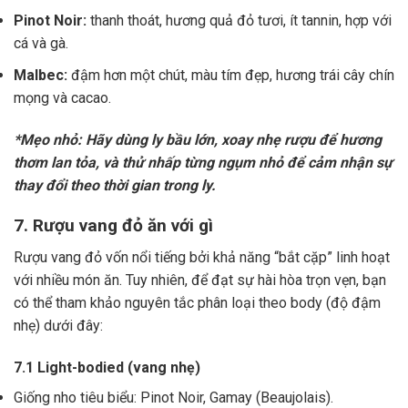
Pinot Noir:
thanh thoát, hương quả đỏ tươi, ít tannin, hợp với
cá và gà.
Malbec:
đậm hơn một chút, màu tím đẹp, hương trái cây chín
mọng và cacao.
*Mẹo nhỏ: Hãy dùng ly bầu lớn, xoay nhẹ rượu để hương
thơm lan tỏa, và thử nhấp từng ngụm nhỏ để cảm nhận sự
thay đổi theo thời gian trong ly.
7. Rượu vang đỏ ăn với gì
Rượu vang đỏ vốn nổi tiếng bởi khả năng “bắt cặp” linh hoạt
với nhiều món ăn. Tuy nhiên, để đạt sự hài hòa trọn vẹn, bạn
có thể tham khảo nguyên tắc phân loại theo body (độ đậm
nhẹ) dưới đây:
7.1 Light-bodied (vang nhẹ)
Giống nho tiêu biểu: Pinot Noir, Gamay (Beaujolais).