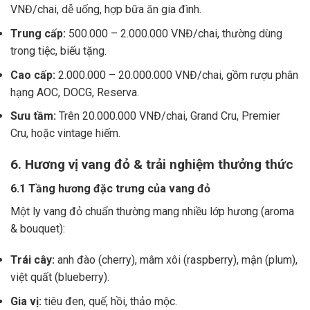
VNĐ/chai, dễ uống, hợp bữa ăn gia đình.
Trung cấp:
500.000 – 2.000.000 VNĐ/chai, thường dùng
trong tiệc, biếu tặng.
Cao cấp:
2.000.000 – 20.000.000 VNĐ/chai, gồm rượu phân
hạng AOC, DOCG, Reserva.
Sưu tầm:
Trên 20.000.000 VNĐ/chai, Grand Cru, Premier
Cru, hoặc vintage hiếm.
6. Hương vị vang đỏ & trải nghiệm thưởng thức
6.1 Tầng hương đặc trưng của vang đỏ
Một ly vang đỏ chuẩn thường mang nhiều lớp hương (aroma
& bouquet):
Trái cây:
anh đào (cherry), mâm xôi (raspberry), mận (plum),
việt quất (blueberry).
Gia vị:
tiêu đen, quế, hồi, thảo mộc.