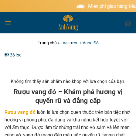
Bỏ
Miễn phí giao hàng tiêu chuẩn cho 
qua
nội
dung
Trang chủ
»
Loại rượu
»
Vang Đỏ
Bộ lọc
Không tìm thấy sản phẩm nào khớp với lựa chọn của bạn.
Rượu vang đỏ – Khám phá hương vị
quyến rũ và đẳng cấp
Rượu vang đỏ
luôn là lựa chọn quen thuộc trên bàn tiệc nhờ
hương vị phong phú, đa dạng và khả năng kết hợp tuyệt vời
với ẩm thực. Được làm từ những trái nho vỏ sẫm và lên men
cùng vỏ, vang đỏ mang đến màu sắc quyến rũ, tannin chát