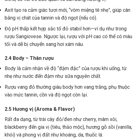
Axit tạo ra cảm giác tươi mới, “vòm miệng tê nhẹ”, giúp cân
bằng vị chát của tannin và độ ngọt (nếu có).
Độ pH thấp kết hợp sắc tố đỏ stabil hơn—ví dụ như trong
rượu Sangiovese. Ngược lại, rượu với pH cao có thể có màu
tối và dễ bị chuyển sang hơi xám nâu.
2.4 Body – Thân rượu
Body là cảm nhận về độ “đậm đặc” của rượu khi uống, từ
nhẹ như nước đến đậm như sữa nguyên chất.
Rượu vang đỏ thường giàu body hơn vang trắng, phụ thuộc
vào mức tannin, cồn và độ ngọt còn lại.
2.5 Hương vị (Aroma & Flavor)
Rất đa dạng, từ trái cây đỏ/đen như cherry, mâm xôi,
blackberry đến gia vị (tiêu, thảo mộc), hương gỗ sồi (vanilla,
khói) và phong vị đất như khoáng, da, thuốc lá.