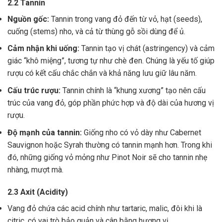
2.2 Tannin
Nguồn gốc:
Tannin trong vang đỏ đến từ vỏ, hạt (seeds),
cuống (stems) nho, và cả từ thùng gỗ sồi dùng để ủ.
Cảm nhận khi uống:
Tannin tạo vị chát (astringency) và cảm
giác “khô miệng”, tương tự như chè đen. Chúng là yếu tố giúp
rượu có kết cấu chắc chắn và khả năng lưu giữ lâu năm.
Cấu trúc rượu:
Tannin chính là “khung xương” tạo nên cấu
trúc của vang đỏ, góp phần phức hợp và độ dài của hương vị
rượu.
Độ mạnh của tannin:
Giống nho có vỏ dày như Cabernet
Sauvignon hoặc Syrah thường có tannin mạnh hơn. Trong khi
đó, những giống vỏ mỏng như Pinot Noir sẽ cho tannin nhẹ
nhàng, mượt mà.
2.3 Axit (Acidity)
Vang đỏ chứa các acid chính như tartaric, malic, đôi khi là
citric, có vai trò bảo quản và cân bằng hương vị .