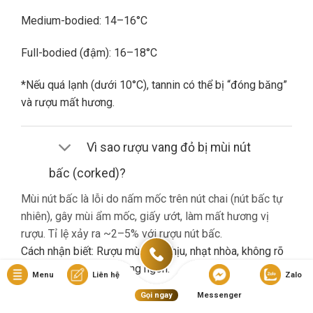
Medium-bodied: 14–16°C
Full-bodied (đậm): 16–18°C
*Nếu quá lạnh (dưới 10°C), tannin có thể bị “đóng băng”
và rượu mất hương.
Vì sao rượu vang đỏ bị mùi nút
bấc (corked)?
Mùi nút bấc là lỗi do nấm mốc trên nút chai (nút bấc tự
nhiên), gây mùi ẩm mốc, giấy ướt, làm mất hương vị
rượu. Tỉ lệ xảy ra ~2–5% với rượu nút bấc.
Cách nhận biết: Rượu mùi khó chịu, nhạt nhòa, không rõ
hương trái cây dù là vang ngon.
Menu
Liên hệ
Zalo
Gọi ngay
Messenger
Nếu gặp lỗi này, bạn nên liên hệ cửa hàng đổi trả (nếu có