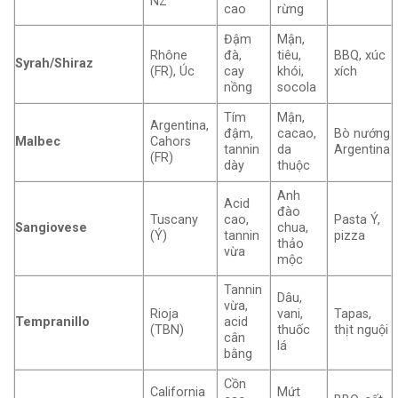
NZ
cao
rừng
Đậm
Mận,
Rhône
đà,
tiêu,
BBQ, xúc
Syrah/Shiraz
(FR), Úc
cay
khói,
xích
nồng
socola
Tím
Mận,
Argentina,
đậm,
cacao,
Bò nướng
Malbec
Cahors
tannin
da
Argentina
(FR)
dày
thuộc
Anh
Acid
đào
Tuscany
cao,
Pasta Ý,
Sangiovese
chua,
(Ý)
tannin
pizza
thảo
vừa
mộc
Tannin
Dâu,
vừa,
Rioja
vani,
Tapas,
Tempranillo
acid
(TBN)
thuốc
thịt nguội
cân
lá
bằng
Cồn
California
Mứt