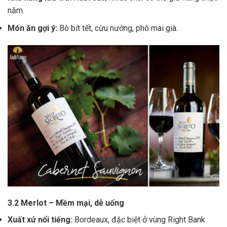
năm.
Món ăn gợi ý:
Bò bít tết, cừu nướng, phô mai già.
3.2 Merlot – Mềm mại, dễ uống
Xuất xứ nổi tiếng:
Bordeaux, đặc biệt ở vùng Right Bank