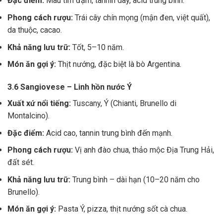
Đặc điểm:
Màu tím đậm, tannin dày, acid trung bình.
Phong cách rượu:
Trái cây chín mọng (mận đen, việt quất),
da thuộc, cacao.
Khả năng lưu trữ:
Tốt, 5–10 năm.
Món ăn gợi ý:
Thịt nướng, đặc biệt là bò Argentina.
3.6 Sangiovese – Linh hồn nước Ý
Xuất xứ nổi tiếng:
Tuscany, Ý (Chianti, Brunello di
Montalcino).
Đặc điểm:
Acid cao, tannin trung bình đến mạnh.
Phong cách rượu:
Vị anh đào chua, thảo mộc Địa Trung Hải,
đất sét.
Khả năng lưu trữ:
Trung bình – dài hạn (10–20 năm cho
Brunello).
Món ăn gợi ý:
Pasta Ý, pizza, thịt nướng sốt cà chua.