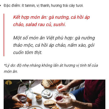
Đặc điểm: ít tannin, vị thanh, hương trái cây tươi.
Kết hợp món ăn: gà nướng, cá hồi áp
chảo, salad rau củ, sushi.
Một số món ăn Việt phù hợp: gà nướng
thảo mộc, cá hồi áp chảo, nấm xào, gỏi
cuốn tôm thịt.
*Lý do: độ nhẹ nhàng không lấn át hương vị tinh tế của
món ăn.