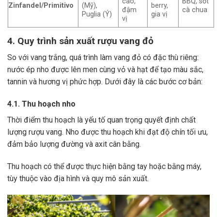
cao,
BBQ, sốt
Zinfandel/Primitivo
(Mỹ),
berry,
đậm
cà chua
Puglia (Ý)
gia vị
vị
4. Quy trình sản xuất rượu vang đỏ
So với vang trắng, quá trình làm vang đỏ có đặc thù riêng:
nước ép nho được lên men cùng vỏ và hạt để tạo màu sắc,
tannin và hương vị phức hợp. Dưới đây là các bước cơ bản:
4.1. Thu hoạch nho
Thời điểm thu hoạch là yếu tố quan trọng quyết định chất
lượng rượu vang. Nho được thu hoạch khi đạt độ chín tối ưu,
đảm bảo lượng đường và axit cân bằng.
Thu hoạch có thể được thực hiện bằng tay hoặc bằng máy,
tùy thuộc vào địa hình và quy mô sản xuất.