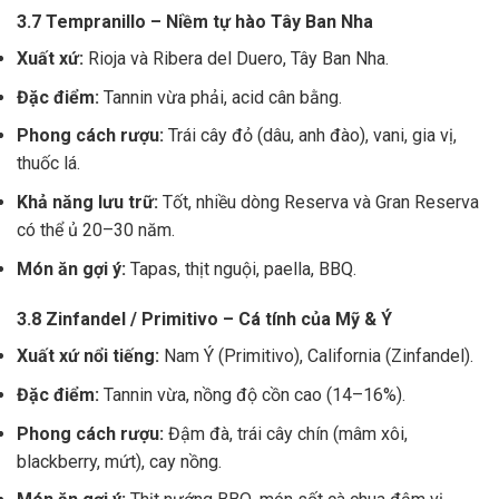
3.7 Tempranillo – Niềm tự hào Tây Ban Nha
Xuất xứ:
Rioja và Ribera del Duero, Tây Ban Nha.
Đặc điểm:
Tannin vừa phải, acid cân bằng.
Phong cách rượu:
Trái cây đỏ (dâu, anh đào), vani, gia vị,
thuốc lá.
Khả năng lưu trữ:
Tốt, nhiều dòng Reserva và Gran Reserva
có thể ủ 20–30 năm.
Món ăn gợi ý:
Tapas, thịt nguội, paella, BBQ.
3.8 Zinfandel / Primitivo – Cá tính của Mỹ & Ý
Xuất xứ nổi tiếng:
Nam Ý (Primitivo), California (Zinfandel).
Đặc điểm:
Tannin vừa, nồng độ cồn cao (14–16%).
Phong cách rượu:
Đậm đà, trái cây chín (mâm xôi,
blackberry, mứt), cay nồng.