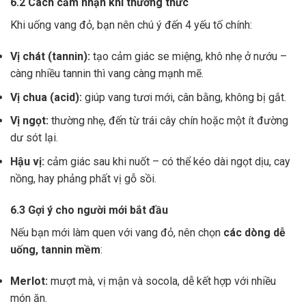
6.2 Cách cảm nhận khi thưởng thức
Khi uống vang đỏ, bạn nên chú ý đến 4 yếu tố chính:
Vị chát (tannin):
tạo cảm giác se miệng, khô nhẹ ở nướu –
càng nhiều tannin thì vang càng mạnh mẽ.
Vị chua (acid):
giúp vang tươi mới, cân bằng, không bị gắt.
Vị ngọt:
thường nhẹ, đến từ trái cây chín hoặc một ít đường
dư sót lại.
Hậu vị:
cảm giác sau khi nuốt – có thể kéo dài ngọt dịu, cay
nồng, hay phảng phất vị gỗ sồi.
6.3 Gợi ý cho người mới bắt đầu
Nếu bạn mới làm quen với vang đỏ, nên chọn
các dòng dễ
uống, tannin mềm
:
Merlot:
mượt mà, vị mận và socola, dễ kết hợp với nhiều
món ăn.