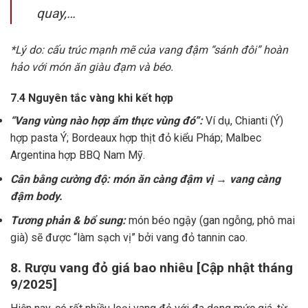
quay,…
*Lý do: cấu trúc mạnh mẽ của vang đậm “sánh đôi” hoàn
hảo với món ăn giàu đạm và béo.
7.4 Nguyên tắc vàng khi kết hợp
“Vang vùng nào hợp ẩm thực vùng đó”:
Ví dụ, Chianti (Ý)
hợp pasta Ý; Bordeaux hợp thịt đỏ kiểu Pháp; Malbec
Argentina hợp BBQ Nam Mỹ.
Cân bằng cường độ: món ăn càng đậm vị → vang càng
đậm body.
Tương phản & bổ sung:
món béo ngậy (gan ngỗng, phô mai
già) sẽ được “làm sạch vị” bởi vang đỏ tannin cao.
8. Rượu vang đỏ giá bao nhiêu [Cập nhật tháng
9/2025]