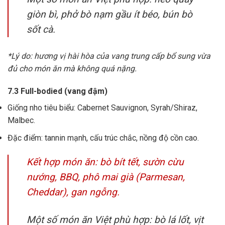
giòn bì, phở bò nạm gầu ít béo, bún bò
sốt cà.
*Lý do: hương vị hài hòa của vang trung cấp bổ sung vừa
đủ cho món ăn mà không quá nặng.
7.3 Full-bodied (vang đậm)
Giống nho tiêu biểu: Cabernet Sauvignon, Syrah/Shiraz,
Malbec.
Đặc điểm: tannin mạnh, cấu trúc chắc, nồng độ cồn cao.
Kết hợp món ăn: bò bít tết, sườn cừu
nướng, BBQ, phô mai già (Parmesan,
Cheddar), gan ngỗng.
Một số món ăn Việt phù hợp: bò lá lốt, vịt