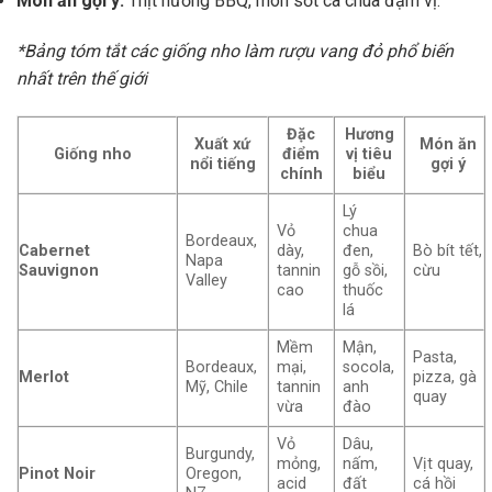
Món ăn gợi ý:
Thịt nướng BBQ, món sốt cà chua đậm vị.
*Bảng tóm tắt các giống nho làm rượu vang đỏ phổ biến
nhất trên thế giới
Đặc
Hương
Xuất xứ
Món ăn
Giống nho
điểm
vị tiêu
nổi tiếng
gợi ý
chính
biểu
Lý
Vỏ
chua
Bordeaux,
Cabernet
dày,
đen,
Bò bít tết,
Napa
Sauvignon
tannin
gỗ sồi,
cừu
Valley
cao
thuốc
lá
Mềm
Mận,
Pasta,
Bordeaux,
mại,
socola,
Merlot
pizza, gà
Mỹ, Chile
tannin
anh
quay
vừa
đào
Vỏ
Dâu,
Burgundy,
mỏng,
nấm,
Vịt quay,
Pinot Noir
Oregon,
acid
đất
cá hồi