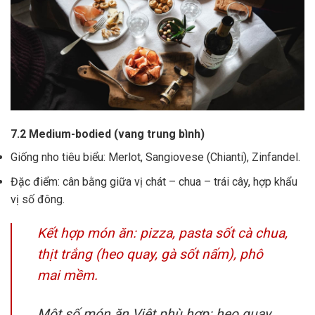
7.2 Medium-bodied (vang trung bình)
Giống nho tiêu biểu: Merlot, Sangiovese (Chianti), Zinfandel.
Đặc điểm: cân bằng giữa vị chát – chua – trái cây, hợp khẩu
vị số đông.
Kết hợp món ăn: pizza, pasta sốt cà chua,
thịt trắng (heo quay, gà sốt nấm), phô
mai mềm.
Một số món ăn Việt phù hợp: heo quay