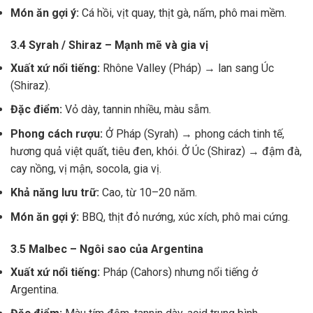
Món ăn gợi ý:
Cá hồi, vịt quay, thịt gà, nấm, phô mai mềm.
3.4 Syrah / Shiraz – Mạnh mẽ và gia vị
Xuất xứ nổi tiếng:
Rhône Valley (Pháp) → lan sang Úc
(Shiraz).
Đặc điểm:
Vỏ dày, tannin nhiều, màu sẫm.
Phong cách rượu:
Ở Pháp (Syrah) → phong cách tinh tế,
hương quả việt quất, tiêu đen, khói. Ở Úc (Shiraz) → đậm đà,
cay nồng, vị mận, socola, gia vị.
Khả năng lưu trữ:
Cao, từ 10–20 năm.
Món ăn gợi ý:
BBQ, thịt đỏ nướng, xúc xích, phô mai cứng.
3.5 Malbec – Ngôi sao của Argentina
Xuất xứ nổi tiếng:
Pháp (Cahors) nhưng nổi tiếng ở
Argentina.