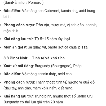
(Saint-Émilion, Pomerol).
Đặc điểm:
Vỏ mỏng hơn Cabernet, tannin nhẹ, acid trung
bình.
Phong cách rượu:
Tròn trịa, mượt mà, vị anh đào, socola,
mận chín.
Khả năng lưu trữ:
Từ 5–15 năm tùy loại.
Món ăn gợi ý:
Gà quay, vịt, pasta sốt cà chua, pizza.
3.3 Pinot Noir – Tinh tế và khó tính
Xuất xứ nổi tiếng:
Burgundy (Bourgogne), Pháp.
Đặc điểm:
Vỏ mỏng, tannin thấp, acid cao.
Phong cách rượu:
Thanh thoát, tinh tế, hương vị quả đỏ
(dâu tây, anh đào, mâm xôi), nấm, đất rừng.
Khả năng lưu trữ:
Trung bình, nhưng một số Grand Cru
Burgundy có thể lưu giữ trên 20 năm.