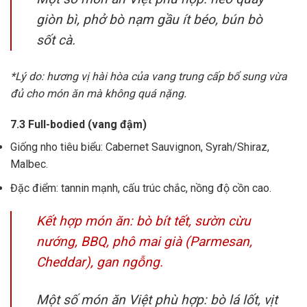
giòn bì, phở bò nạm gầu ít béo, bún bò
sốt cà.
*Lý do: hương vị hài hòa của vang trung cấp bổ sung vừa
đủ cho món ăn mà không quá nặng.
7.3 Full-bodied (vang đậm)
Giống nho tiêu biểu: Cabernet Sauvignon, Syrah/Shiraz,
Malbec.
Đặc điểm: tannin mạnh, cấu trúc chắc, nồng độ cồn cao.
Kết hợp món ăn: bò bít tết, sườn cừu
nướng, BBQ, phô mai già (Parmesan,
Cheddar), gan ngỗng.
Một số món ăn Việt phù hợp: bò lá lốt, vịt