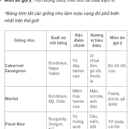
Món ăn gợi ý:
Thịt nướng BBQ, món sốt cà chua đậm vị.
*Bảng tóm tắt các giống nho làm rượu vang đỏ phổ biến
nhất trên thế giới
Đặc
Hương
Xuất xứ
Món ăn
Giống nho
điểm
vị tiêu
nổi tiếng
gợi ý
chính
biểu
Lý
Vỏ
chua
Bordeaux,
Cabernet
dày,
đen,
Bò bít tết,
Napa
Sauvignon
tannin
gỗ sồi,
cừu
Valley
cao
thuốc
lá
Mềm
Mận,
Pasta,
Bordeaux,
mại,
socola,
Merlot
pizza, gà
Mỹ, Chile
tannin
anh
quay
vừa
đào
Vỏ
Dâu,
Burgundy,
mỏng,
nấm,
Vịt quay,
Pinot Noir
Oregon,
acid
đất
cá hồi