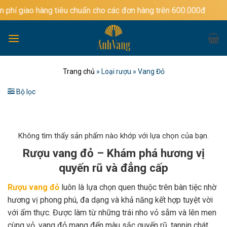
Bỏ
àng tiêu chuẩn cho các đơn hàng trên 600.000đ
qua
nội
dung
Trang chủ
»
Loại rượu
»
Vang Đỏ
Bộ lọc
Không tìm thấy sản phẩm nào khớp với lựa chọn của bạn.
Rượu vang đỏ – Khám phá hương vị
quyến rũ và đẳng cấp
Rượu vang đỏ
luôn là lựa chọn quen thuộc trên bàn tiệc nhờ
hương vị phong phú, đa dạng và khả năng kết hợp tuyệt vời
với ẩm thực. Được làm từ những trái nho vỏ sẫm và lên men
cùng vỏ, vang đỏ mang đến màu sắc quyến rũ, tannin chát