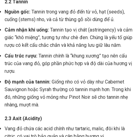
2.2 Tannin
Nguồn gốc:
Tannin trong vang đỏ đến từ vỏ, hạt (seeds),
cuống (stems) nho, và cả từ thùng gỗ sồi dùng để ủ.
Cảm nhận khi uống:
Tannin tạo vị chát (astringency) và cảm
giác “khô miệng”, tương tự như chè đen. Chúng là yếu tố giúp
rượu có kết cấu chắc chắn và khả năng lưu giữ lâu năm.
Cấu trúc rượu:
Tannin chính là “khung xương” tạo nên cấu
trúc của vang đỏ, góp phần phức hợp và độ dài của hương vị
rượu.
Độ mạnh của tannin:
Giống nho có vỏ dày như Cabernet
Sauvignon hoặc Syrah thường có tannin mạnh hơn. Trong khi
đó, những giống vỏ mỏng như Pinot Noir sẽ cho tannin nhẹ
nhàng, mượt mà.
2.3 Axit (Acidity)
Vang đỏ chứa các acid chính như tartaric, malic, đôi khi là
citric, có vai trò bảo quản và cân bằng hương vị .