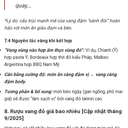
quay,…
*Lý do: cấu trúc mạnh mẽ của vang đậm “sánh đôi” hoàn
hảo với món ăn giàu đạm và béo.
7.4 Nguyên tắc vàng khi kết hợp
“Vang vùng nào hợp ẩm thực vùng đó”:
Ví dụ, Chianti (Ý)
hợp pasta Ý; Bordeaux hợp thịt đỏ kiểu Pháp; Malbec
Argentina hợp BBQ Nam Mỹ.
Cân bằng cường độ: món ăn càng đậm vị → vang càng
đậm body.
Tương phản & bổ sung:
món béo ngậy (gan ngỗng, phô mai
già) sẽ được “làm sạch vị” bởi vang đỏ tannin cao.
8. Rượu vang đỏ giá bao nhiêu [Cập nhật tháng
9/2025]