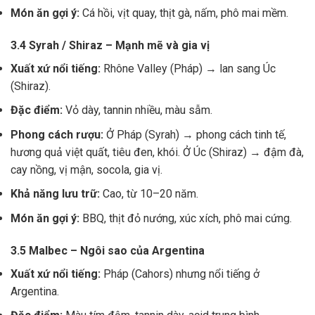
Món ăn gợi ý:
Cá hồi, vịt quay, thịt gà, nấm, phô mai mềm.
3.4 Syrah / Shiraz – Mạnh mẽ và gia vị
Xuất xứ nổi tiếng:
Rhône Valley (Pháp) → lan sang Úc
(Shiraz).
Đặc điểm:
Vỏ dày, tannin nhiều, màu sẫm.
Phong cách rượu:
Ở Pháp (Syrah) → phong cách tinh tế,
hương quả việt quất, tiêu đen, khói. Ở Úc (Shiraz) → đậm đà,
cay nồng, vị mận, socola, gia vị.
Khả năng lưu trữ:
Cao, từ 10–20 năm.
Món ăn gợi ý:
BBQ, thịt đỏ nướng, xúc xích, phô mai cứng.
3.5 Malbec – Ngôi sao của Argentina
Xuất xứ nổi tiếng:
Pháp (Cahors) nhưng nổi tiếng ở
Argentina.