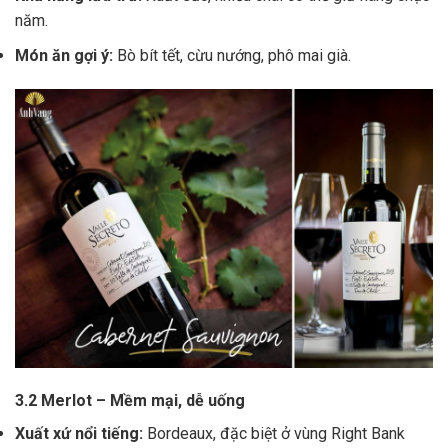
năm.
Món ăn gợi ý:
Bò bít tết, cừu nướng, phô mai già.
3.2 Merlot – Mềm mại, dễ uống
Xuất xứ nổi tiếng:
Bordeaux, đặc biệt ở vùng Right Bank