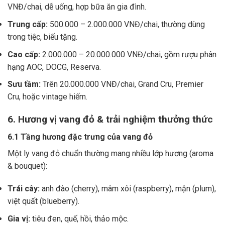
VNĐ/chai, dễ uống, hợp bữa ăn gia đình.
Trung cấp:
500.000 – 2.000.000 VNĐ/chai, thường dùng
trong tiệc, biếu tặng.
Cao cấp:
2.000.000 – 20.000.000 VNĐ/chai, gồm rượu phân
hạng AOC, DOCG, Reserva.
Sưu tầm:
Trên 20.000.000 VNĐ/chai, Grand Cru, Premier
Cru, hoặc vintage hiếm.
6. Hương vị vang đỏ & trải nghiệm thưởng thức
6.1 Tầng hương đặc trưng của vang đỏ
Một ly vang đỏ chuẩn thường mang nhiều lớp hương (aroma
& bouquet):
Trái cây:
anh đào (cherry), mâm xôi (raspberry), mận (plum),
việt quất (blueberry).
Gia vị:
tiêu đen, quế, hồi, thảo mộc.