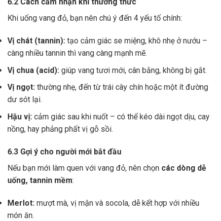
6.2 Cách cảm nhận khi thưởng thức
Khi uống vang đỏ, bạn nên chú ý đến 4 yếu tố chính:
Vị chát (tannin):
tạo cảm giác se miệng, khô nhẹ ở nướu –
càng nhiều tannin thì vang càng mạnh mẽ.
Vị chua (acid):
giúp vang tươi mới, cân bằng, không bị gắt.
Vị ngọt:
thường nhẹ, đến từ trái cây chín hoặc một ít đường
dư sót lại.
Hậu vị:
cảm giác sau khi nuốt – có thể kéo dài ngọt dịu, cay
nồng, hay phảng phất vị gỗ sồi.
6.3 Gợi ý cho người mới bắt đầu
Nếu bạn mới làm quen với vang đỏ, nên chọn
các dòng dễ
uống, tannin mềm
:
Merlot:
mượt mà, vị mận và socola, dễ kết hợp với nhiều
món ăn.