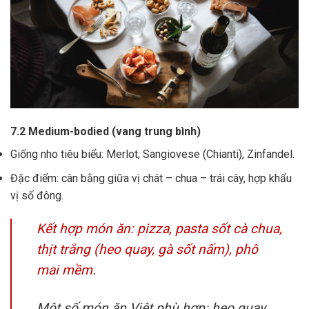
7.2 Medium-bodied (vang trung bình)
Giống nho tiêu biểu: Merlot, Sangiovese (Chianti), Zinfandel.
Đặc điểm: cân bằng giữa vị chát – chua – trái cây, hợp khẩu
vị số đông.
Kết hợp món ăn: pizza, pasta sốt cà chua,
thịt trắng (heo quay, gà sốt nấm), phô
mai mềm.
Một số món ăn Việt phù hợp: heo quay