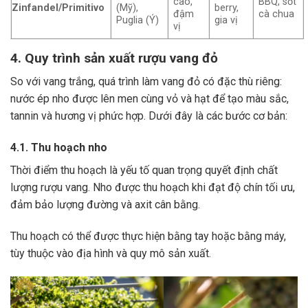
cao,
BBQ, sốt
Zinfandel/Primitivo
(Mỹ),
berry,
đậm
cà chua
Puglia (Ý)
gia vị
vị
4. Quy trình sản xuất rượu vang đỏ
So với vang trắng, quá trình làm vang đỏ có đặc thù riêng:
nước ép nho được lên men cùng vỏ và hạt để tạo màu sắc,
tannin và hương vị phức hợp. Dưới đây là các bước cơ bản:
4.1. Thu hoạch nho
Thời điểm thu hoạch là yếu tố quan trọng quyết định chất
lượng rượu vang. Nho được thu hoạch khi đạt độ chín tối ưu,
đảm bảo lượng đường và axit cân bằng.
Thu hoạch có thể được thực hiện bằng tay hoặc bằng máy,
tùy thuộc vào địa hình và quy mô sản xuất.