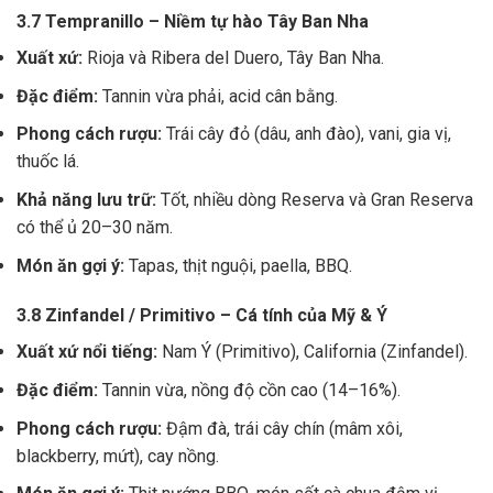
3.7 Tempranillo – Niềm tự hào Tây Ban Nha
Xuất xứ:
Rioja và Ribera del Duero, Tây Ban Nha.
Đặc điểm:
Tannin vừa phải, acid cân bằng.
Phong cách rượu:
Trái cây đỏ (dâu, anh đào), vani, gia vị,
thuốc lá.
Khả năng lưu trữ:
Tốt, nhiều dòng Reserva và Gran Reserva
có thể ủ 20–30 năm.
Món ăn gợi ý:
Tapas, thịt nguội, paella, BBQ.
3.8 Zinfandel / Primitivo – Cá tính của Mỹ & Ý
Xuất xứ nổi tiếng:
Nam Ý (Primitivo), California (Zinfandel).
Đặc điểm:
Tannin vừa, nồng độ cồn cao (14–16%).
Phong cách rượu:
Đậm đà, trái cây chín (mâm xôi,
blackberry, mứt), cay nồng.