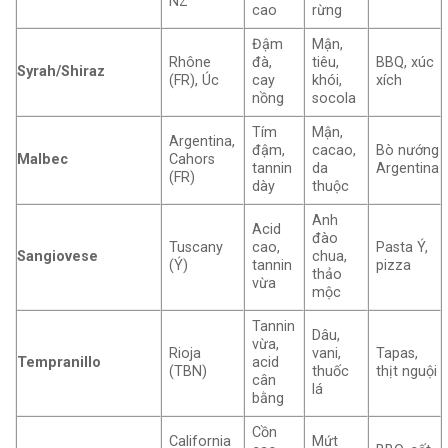
NZ
cao
rừng
Đậm
Mận,
Rhône
đà,
tiêu,
BBQ, xúc
Syrah/Shiraz
(FR), Úc
cay
khói,
xích
nồng
socola
Tím
Mận,
Argentina,
đậm,
cacao,
Bò nướng
Malbec
Cahors
tannin
da
Argentina
(FR)
dày
thuộc
Anh
Acid
đào
Tuscany
cao,
Pasta Ý,
Sangiovese
chua,
(Ý)
tannin
pizza
thảo
vừa
mộc
Tannin
Dâu,
vừa,
Rioja
vani,
Tapas,
Tempranillo
acid
(TBN)
thuốc
thịt nguội
cân
lá
bằng
Cồn
California
Mứt