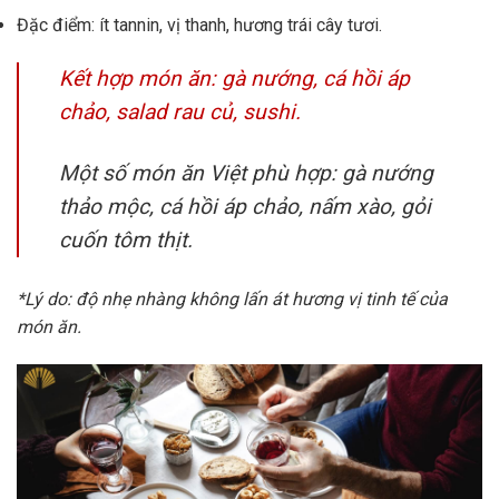
Đặc điểm: ít tannin, vị thanh, hương trái cây tươi.
Kết hợp món ăn: gà nướng, cá hồi áp
chảo, salad rau củ, sushi.
Một số món ăn Việt phù hợp: gà nướng
thảo mộc, cá hồi áp chảo, nấm xào, gỏi
cuốn tôm thịt.
*Lý do: độ nhẹ nhàng không lấn át hương vị tinh tế của
món ăn.