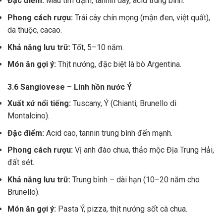
Đặc điểm:
Màu tím đậm, tannin dày, acid trung bình.
Phong cách rượu:
Trái cây chín mọng (mận đen, việt quất),
da thuộc, cacao.
Khả năng lưu trữ:
Tốt, 5–10 năm.
Món ăn gợi ý:
Thịt nướng, đặc biệt là bò Argentina.
3.6 Sangiovese – Linh hồn nước Ý
Xuất xứ nổi tiếng:
Tuscany, Ý (Chianti, Brunello di
Montalcino).
Đặc điểm:
Acid cao, tannin trung bình đến mạnh.
Phong cách rượu:
Vị anh đào chua, thảo mộc Địa Trung Hải,
đất sét.
Khả năng lưu trữ:
Trung bình – dài hạn (10–20 năm cho
Brunello).
Món ăn gợi ý:
Pasta Ý, pizza, thịt nướng sốt cà chua.