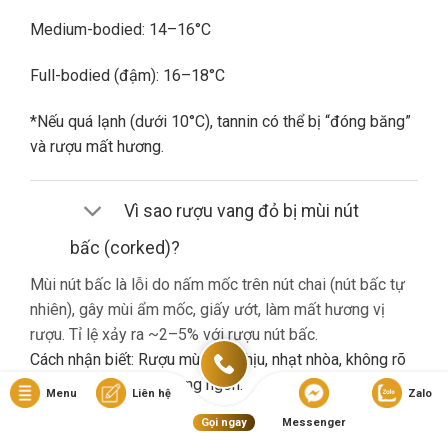
Medium-bodied: 14–16°C
Full-bodied (đậm): 16–18°C
*Nếu quá lạnh (dưới 10°C), tannin có thể bị “đóng băng”
và rượu mất hương.
Vì sao rượu vang đỏ bị mùi nút
bấc (corked)?
Mùi nút bấc là lỗi do nấm mốc trên nút chai (nút bấc tự
nhiên), gây mùi ẩm mốc, giấy ướt, làm mất hương vị
rượu. Tỉ lệ xảy ra ~2–5% với rượu nút bấc.
Cách nhận biết: Rượu mùi khó chịu, nhạt nhòa, không rõ
hương trái cây dù là vang ngon.
Menu
Liên hệ
Zalo
Gọi ngay
Messenger
Nếu gặp lỗi này, bạn nên liên hệ cửa hàng đổi trả (nếu có