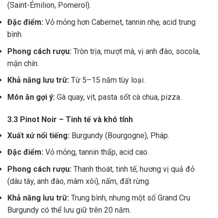
(Saint-Émilion, Pomerol).
Đặc điểm:
Vỏ mỏng hơn Cabernet, tannin nhẹ, acid trung
bình.
Phong cách rượu:
Tròn trịa, mượt mà, vị anh đào, socola,
mận chín.
Khả năng lưu trữ:
Từ 5–15 năm tùy loại.
Món ăn gợi ý:
Gà quay, vịt, pasta sốt cà chua, pizza.
3.3 Pinot Noir – Tinh tế và khó tính
Xuất xứ nổi tiếng:
Burgundy (Bourgogne), Pháp.
Đặc điểm:
Vỏ mỏng, tannin thấp, acid cao.
Phong cách rượu:
Thanh thoát, tinh tế, hương vị quả đỏ
(dâu tây, anh đào, mâm xôi), nấm, đất rừng.
Khả năng lưu trữ:
Trung bình, nhưng một số Grand Cru
Burgundy có thể lưu giữ trên 20 năm.