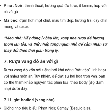
Pinot Noir:
thanh thoát, hương quả đỏ tươi, ít tannin, hợp với
cá và gà.
Malbec:
đậm hơn một chút, màu tím đẹp, hương trái cây chín
mọng và cacao.
*Mẹo nhỏ: Hãy dùng ly bầu lớn, xoay nhẹ rượu để hương
thơm lan tỏa, và thử nhấp từng ngụm nhỏ để cảm nhận sự
thay đổi theo thời gian trong ly.
7. Rượu vang đỏ ăn với gì
Rượu vang đỏ vốn nổi tiếng bởi khả năng “bắt cặp” linh hoạt
với nhiều món ăn. Tuy nhiên, để đạt sự hài hòa trọn vẹn, bạn
có thể tham khảo nguyên tắc phân loại theo body (độ đậm
nhẹ) dưới đây:
7.1 Light-bodied (vang nhẹ)
Giống nho tiêu biểu: Pinot Noir, Gamay (Beaujolais).