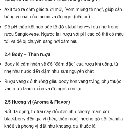
Axit tạo ra cảm giác tươi mới, “vòm miệng tê nhẹ”, giúp cân
bằng vị chát của tannin và độ ngọt (nếu có).
Độ pH thấp kết hợp sắc tố đỏ stabil hơn—ví dụ như trong
rượu Sangiovese. Ngược lại, rượu với pH cao có thể có màu
tối và dễ bị chuyển sang hơi xám nâu.
2.4 Body – Thân rượu
Body là cảm nhận về độ “đậm đặc” của rượu khi uống, từ
nhẹ như nước đến đậm như sữa nguyên chất.
Rượu vang đỏ thường giàu body hơn vang trắng, phụ thuộc
vào mức tannin, cồn và độ ngọt còn lại.
2.5 Hương vị (Aroma & Flavor)
Rất đa dạng, từ trái cây đỏ/đen như cherry, mâm xôi,
blackberry đến gia vị (tiêu, thảo mộc), hương gỗ sồi (vanilla,
khói) và phong vị đất như khoáng, da, thuốc lá.