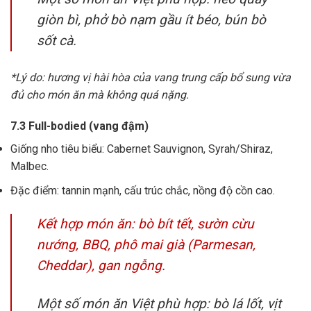
giòn bì, phở bò nạm gầu ít béo, bún bò
sốt cà.
*Lý do: hương vị hài hòa của vang trung cấp bổ sung vừa
đủ cho món ăn mà không quá nặng.
7.3 Full-bodied (vang đậm)
Giống nho tiêu biểu: Cabernet Sauvignon, Syrah/Shiraz,
Malbec.
Đặc điểm: tannin mạnh, cấu trúc chắc, nồng độ cồn cao.
Kết hợp món ăn: bò bít tết, sườn cừu
nướng, BBQ, phô mai già (Parmesan,
Cheddar), gan ngỗng.
Một số món ăn Việt phù hợp: bò lá lốt, vịt