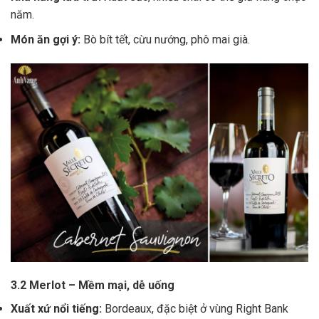
năm.
Món ăn gợi ý:
Bò bít tết, cừu nướng, phô mai già.
3.2 Merlot – Mềm mại, dễ uống
Xuất xứ nổi tiếng:
Bordeaux, đặc biệt ở vùng Right Bank