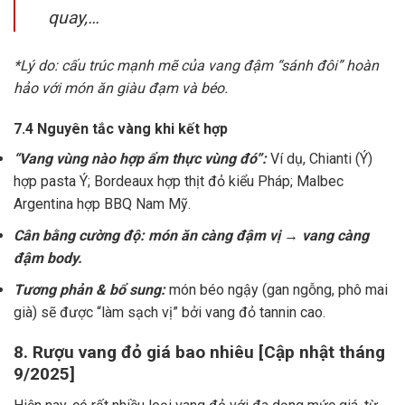
quay,…
*Lý do: cấu trúc mạnh mẽ của vang đậm “sánh đôi” hoàn
hảo với món ăn giàu đạm và béo.
7.4 Nguyên tắc vàng khi kết hợp
“Vang vùng nào hợp ẩm thực vùng đó”:
Ví dụ, Chianti (Ý)
hợp pasta Ý; Bordeaux hợp thịt đỏ kiểu Pháp; Malbec
Argentina hợp BBQ Nam Mỹ.
Cân bằng cường độ: món ăn càng đậm vị → vang càng
đậm body.
Tương phản & bổ sung:
món béo ngậy (gan ngỗng, phô mai
già) sẽ được “làm sạch vị” bởi vang đỏ tannin cao.
8. Rượu vang đỏ giá bao nhiêu [Cập nhật tháng
9/2025]