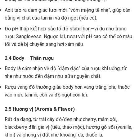
Axit tạo ra cảm giác tươi mới, “vòm miệng tê nhẹ”, giúp cân
bằng vị chát của tannin và độ ngọt (nếu có).
Độ pH thấp kết hợp sắc tố đỏ stabil hơn—ví dụ như trong
rượu Sangiovese. Ngược lại, rượu với pH cao có thể có màu
tối và dễ bị chuyển sang hơi xám nâu.
2.4 Body – Thân rượu
Body là cảm nhận về độ “đậm đặc” của rượu khi uống, từ
nhẹ như nước đến đậm như sữa nguyên chất.
Rượu vang đỏ thường giàu body hơn vang trắng, phụ thuộc
vào mức tannin, cồn và độ ngọt còn lại.
2.5 Hương vị (Aroma & Flavor)
Rất đa dạng, từ trái cây đỏ/đen như cherry, mâm xôi,
blackberry đến gia vị (tiêu, thảo mộc), hương gỗ sồi (vanilla,
khói) và phong vị đất như khoáng, da, thuốc lá.