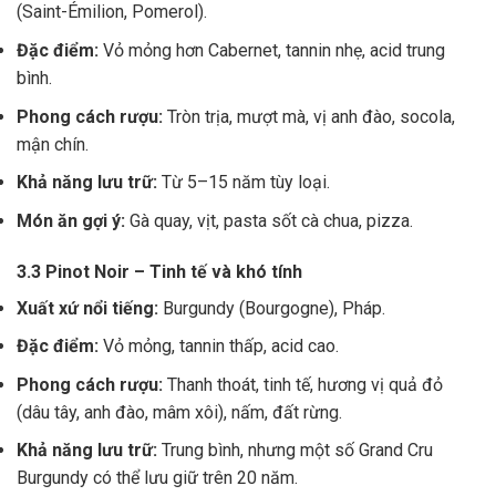
(Saint-Émilion, Pomerol).
Đặc điểm:
Vỏ mỏng hơn Cabernet, tannin nhẹ, acid trung
bình.
Phong cách rượu:
Tròn trịa, mượt mà, vị anh đào, socola,
mận chín.
Khả năng lưu trữ:
Từ 5–15 năm tùy loại.
Món ăn gợi ý:
Gà quay, vịt, pasta sốt cà chua, pizza.
3.3 Pinot Noir – Tinh tế và khó tính
Xuất xứ nổi tiếng:
Burgundy (Bourgogne), Pháp.
Đặc điểm:
Vỏ mỏng, tannin thấp, acid cao.
Phong cách rượu:
Thanh thoát, tinh tế, hương vị quả đỏ
(dâu tây, anh đào, mâm xôi), nấm, đất rừng.
Khả năng lưu trữ:
Trung bình, nhưng một số Grand Cru
Burgundy có thể lưu giữ trên 20 năm.