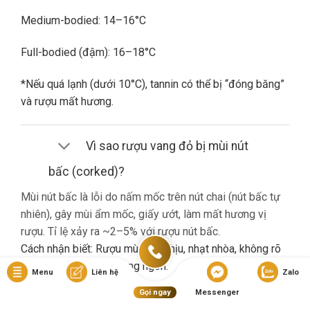
Medium-bodied: 14–16°C
Full-bodied (đậm): 16–18°C
*Nếu quá lạnh (dưới 10°C), tannin có thể bị “đóng băng”
và rượu mất hương.
Vì sao rượu vang đỏ bị mùi nút
bấc (corked)?
Mùi nút bấc là lỗi do nấm mốc trên nút chai (nút bấc tự
nhiên), gây mùi ẩm mốc, giấy ướt, làm mất hương vị
rượu. Tỉ lệ xảy ra ~2–5% với rượu nút bấc.
Cách nhận biết: Rượu mùi khó chịu, nhạt nhòa, không rõ
hương trái cây dù là vang ngon.
Menu
Liên hệ
Zalo
Gọi ngay
Messenger
Nếu gặp lỗi này, bạn nên liên hệ cửa hàng đổi trả (nếu có