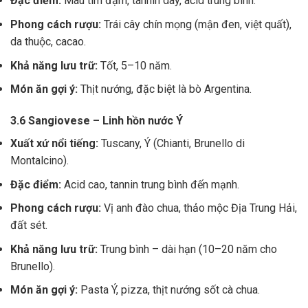
Đặc điểm:
Màu tím đậm, tannin dày, acid trung bình.
Phong cách rượu:
Trái cây chín mọng (mận đen, việt quất),
da thuộc, cacao.
Khả năng lưu trữ:
Tốt, 5–10 năm.
Món ăn gợi ý:
Thịt nướng, đặc biệt là bò Argentina.
3.6 Sangiovese – Linh hồn nước Ý
Xuất xứ nổi tiếng:
Tuscany, Ý (Chianti, Brunello di
Montalcino).
Đặc điểm:
Acid cao, tannin trung bình đến mạnh.
Phong cách rượu:
Vị anh đào chua, thảo mộc Địa Trung Hải,
đất sét.
Khả năng lưu trữ:
Trung bình – dài hạn (10–20 năm cho
Brunello).
Món ăn gợi ý:
Pasta Ý, pizza, thịt nướng sốt cà chua.