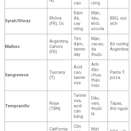
NZ
cao
rừng
Đậm
Mận,
Rhône
đà,
tiêu,
BBQ, xúc
Syrah/Shiraz
(FR), Úc
cay
khói,
xích
nồng
socola
Tím
Mận,
Argentina,
đậm,
cacao,
Bò nướng
Malbec
Cahors
tannin
da
Argentina
(FR)
dày
thuộc
Anh
Acid
đào
Tuscany
cao,
Pasta Ý,
Sangiovese
chua,
(Ý)
tannin
pizza
thảo
vừa
mộc
Tannin
Dâu,
vừa,
Rioja
vani,
Tapas,
Tempranillo
acid
(TBN)
thuốc
thịt nguội
cân
lá
bằng
Cồn
California
Mứt