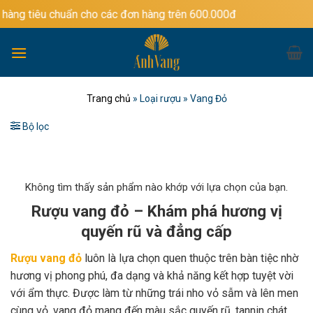
Bỏ
huẩn cho các đơn hàng trên 600.000đ
qua
nội
dung
Trang chủ
»
Loại rượu
»
Vang Đỏ
Bộ lọc
Không tìm thấy sản phẩm nào khớp với lựa chọn của bạn.
Rượu vang đỏ – Khám phá hương vị
quyến rũ và đẳng cấp
Rượu vang đỏ
luôn là lựa chọn quen thuộc trên bàn tiệc nhờ
hương vị phong phú, đa dạng và khả năng kết hợp tuyệt vời
với ẩm thực. Được làm từ những trái nho vỏ sẫm và lên men
cùng vỏ, vang đỏ mang đến màu sắc quyến rũ, tannin chát