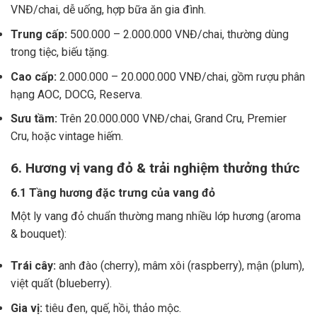
VNĐ/chai, dễ uống, hợp bữa ăn gia đình.
Trung cấp:
500.000 – 2.000.000 VNĐ/chai, thường dùng
trong tiệc, biếu tặng.
Cao cấp:
2.000.000 – 20.000.000 VNĐ/chai, gồm rượu phân
hạng AOC, DOCG, Reserva.
Sưu tầm:
Trên 20.000.000 VNĐ/chai, Grand Cru, Premier
Cru, hoặc vintage hiếm.
6. Hương vị vang đỏ & trải nghiệm thưởng thức
6.1 Tầng hương đặc trưng của vang đỏ
Một ly vang đỏ chuẩn thường mang nhiều lớp hương (aroma
& bouquet):
Trái cây:
anh đào (cherry), mâm xôi (raspberry), mận (plum),
việt quất (blueberry).
Gia vị:
tiêu đen, quế, hồi, thảo mộc.