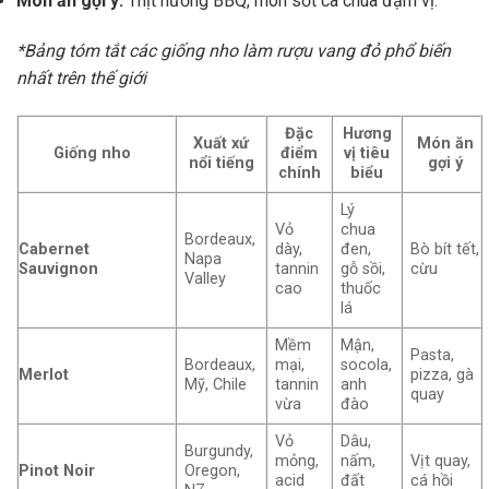
Món ăn gợi ý:
Thịt nướng BBQ, món sốt cà chua đậm vị.
*Bảng tóm tắt các giống nho làm rượu vang đỏ phổ biến
nhất trên thế giới
Đặc
Hương
Xuất xứ
Món ăn
Giống nho
điểm
vị tiêu
nổi tiếng
gợi ý
chính
biểu
Lý
Vỏ
chua
Bordeaux,
Cabernet
dày,
đen,
Bò bít tết,
Napa
Sauvignon
tannin
gỗ sồi,
cừu
Valley
cao
thuốc
lá
Mềm
Mận,
Pasta,
Bordeaux,
mại,
socola,
Merlot
pizza, gà
Mỹ, Chile
tannin
anh
quay
vừa
đào
Vỏ
Dâu,
Burgundy,
mỏng,
nấm,
Vịt quay,
Pinot Noir
Oregon,
acid
đất
cá hồi