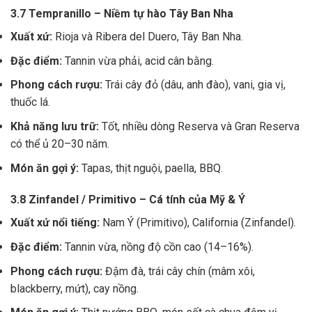
3.7 Tempranillo – Niềm tự hào Tây Ban Nha
Xuất xứ:
Rioja và Ribera del Duero, Tây Ban Nha.
Đặc điểm:
Tannin vừa phải, acid cân bằng.
Phong cách rượu:
Trái cây đỏ (dâu, anh đào), vani, gia vị,
thuốc lá.
Khả năng lưu trữ:
Tốt, nhiều dòng Reserva và Gran Reserva
có thể ủ 20–30 năm.
Món ăn gợi ý:
Tapas, thịt nguội, paella, BBQ.
3.8 Zinfandel / Primitivo – Cá tính của Mỹ & Ý
Xuất xứ nổi tiếng:
Nam Ý (Primitivo), California (Zinfandel).
Đặc điểm:
Tannin vừa, nồng độ cồn cao (14–16%).
Phong cách rượu:
Đậm đà, trái cây chín (mâm xôi,
blackberry, mứt), cay nồng.