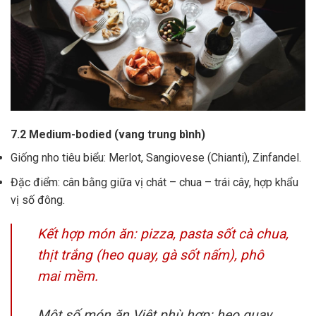
7.2 Medium-bodied (vang trung bình)
Giống nho tiêu biểu: Merlot, Sangiovese (Chianti), Zinfandel.
Đặc điểm: cân bằng giữa vị chát – chua – trái cây, hợp khẩu
vị số đông.
Kết hợp món ăn: pizza, pasta sốt cà chua,
thịt trắng (heo quay, gà sốt nấm), phô
mai mềm.
Một số món ăn Việt phù hợp: heo quay