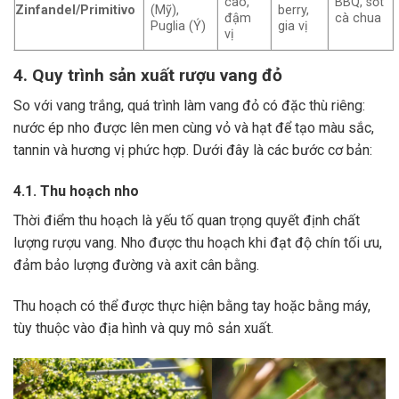
cao,
BBQ, sốt
Zinfandel/Primitivo
(Mỹ),
berry,
đậm
cà chua
Puglia (Ý)
gia vị
vị
4. Quy trình sản xuất rượu vang đỏ
So với vang trắng, quá trình làm vang đỏ có đặc thù riêng:
nước ép nho được lên men cùng vỏ và hạt để tạo màu sắc,
tannin và hương vị phức hợp. Dưới đây là các bước cơ bản:
4.1. Thu hoạch nho
Thời điểm thu hoạch là yếu tố quan trọng quyết định chất
lượng rượu vang. Nho được thu hoạch khi đạt độ chín tối ưu,
đảm bảo lượng đường và axit cân bằng.
Thu hoạch có thể được thực hiện bằng tay hoặc bằng máy,
tùy thuộc vào địa hình và quy mô sản xuất.