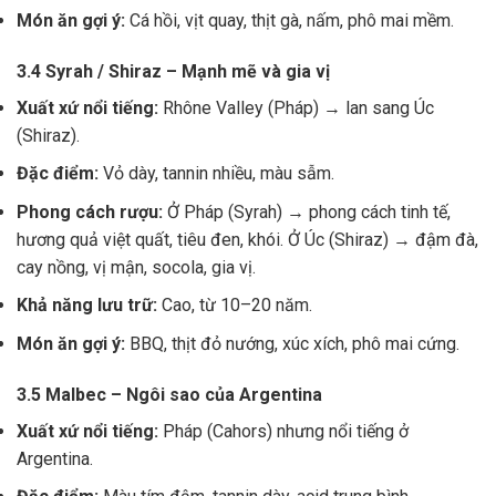
Món ăn gợi ý:
Cá hồi, vịt quay, thịt gà, nấm, phô mai mềm.
3.4 Syrah / Shiraz – Mạnh mẽ và gia vị
Xuất xứ nổi tiếng:
Rhône Valley (Pháp) → lan sang Úc
(Shiraz).
Đặc điểm:
Vỏ dày, tannin nhiều, màu sẫm.
Phong cách rượu:
Ở Pháp (Syrah) → phong cách tinh tế,
hương quả việt quất, tiêu đen, khói. Ở Úc (Shiraz) → đậm đà,
cay nồng, vị mận, socola, gia vị.
Khả năng lưu trữ:
Cao, từ 10–20 năm.
Món ăn gợi ý:
BBQ, thịt đỏ nướng, xúc xích, phô mai cứng.
3.5 Malbec – Ngôi sao của Argentina
Xuất xứ nổi tiếng:
Pháp (Cahors) nhưng nổi tiếng ở
Argentina.