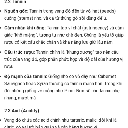
2.2 Tannin
Nguồn gốc:
Tannin trong vang đỏ đến từ vỏ, hạt (seeds),
cuống (stems) nho, và cả từ thùng gỗ sồi dùng để ủ.
Cảm nhận khi uống:
Tannin tạo vị chát (astringency) và cảm
giác “khô miệng”, tương tự như chè đen. Chúng là yếu tố giúp
rượu có kết cấu chắc chắn và khả năng lưu giữ lâu năm.
Cấu trúc rượu:
Tannin chính là “khung xương” tạo nên cấu
trúc của vang đỏ, góp phần phức hợp và độ dài của hương vị
rượu.
Độ mạnh của tannin:
Giống nho có vỏ dày như Cabernet
Sauvignon hoặc Syrah thường có tannin mạnh hơn. Trong khi
đó, những giống vỏ mỏng như Pinot Noir sẽ cho tannin nhẹ
nhàng, mượt mà.
2.3 Axit (Acidity)
Vang đỏ chứa các acid chính như tartaric, malic, đôi khi là
citric, có vai trò bảo quản và cân bằng hương vị .