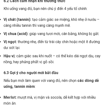
6.2 Cách cảm nhận khi thưởng thức
Khi uống vang đỏ, bạn nên chú ý đến 4 yếu tố chính:
Vị chát (tannin):
tạo cảm giác se miệng, khô nhẹ ở nướu –
càng nhiều tannin thì vang càng mạnh mẽ.
Vị chua (acid):
giúp vang tươi mới, cân bằng, không bị gắt.
Vị ngọt:
thường nhẹ, đến từ trái cây chín hoặc một ít đường
dư sót lại.
Hậu vị:
cảm giác sau khi nuốt – có thể kéo dài ngọt dịu, cay
nồng, hay phảng phất vị gỗ sồi.
6.3 Gợi ý cho người mới bắt đầu
Nếu bạn mới làm quen với vang đỏ, nên chọn
các dòng dễ
uống, tannin mềm
:
Merlot:
mượt mà, vị mận và socola, dễ kết hợp với nhiều
món ăn.