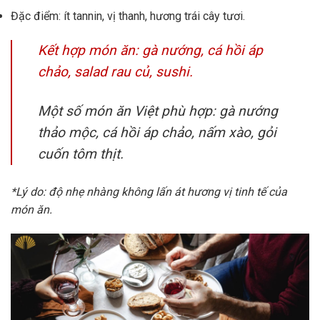
Đặc điểm: ít tannin, vị thanh, hương trái cây tươi.
Kết hợp món ăn: gà nướng, cá hồi áp
chảo, salad rau củ, sushi.
Một số món ăn Việt phù hợp: gà nướng
thảo mộc, cá hồi áp chảo, nấm xào, gỏi
cuốn tôm thịt.
*Lý do: độ nhẹ nhàng không lấn át hương vị tinh tế của
món ăn.