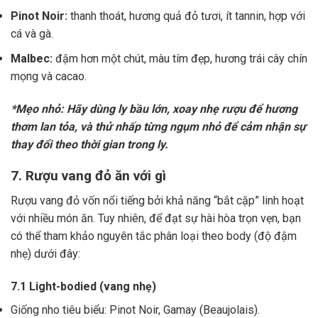
Pinot Noir:
thanh thoát, hương quả đỏ tươi, ít tannin, hợp với
cá và gà.
Malbec:
đậm hơn một chút, màu tím đẹp, hương trái cây chín
mọng và cacao.
*Mẹo nhỏ: Hãy dùng ly bầu lớn, xoay nhẹ rượu để hương
thơm lan tỏa, và thử nhấp từng ngụm nhỏ để cảm nhận sự
thay đổi theo thời gian trong ly.
7. Rượu vang đỏ ăn với gì
Rượu vang đỏ vốn nổi tiếng bởi khả năng “bắt cặp” linh hoạt
với nhiều món ăn. Tuy nhiên, để đạt sự hài hòa trọn vẹn, bạn
có thể tham khảo nguyên tắc phân loại theo body (độ đậm
nhẹ) dưới đây:
7.1 Light-bodied (vang nhẹ)
Giống nho tiêu biểu: Pinot Noir, Gamay (Beaujolais).