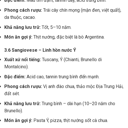
Đặc điểm:
Màu tím đậm, tannin dày, acid trung bình.
Phong cách rượu:
Trái cây chín mọng (mận đen, việt quất),
da thuộc, cacao.
Khả năng lưu trữ:
Tốt, 5–10 năm.
Món ăn gợi ý:
Thịt nướng, đặc biệt là bò Argentina.
3.6 Sangiovese – Linh hồn nước Ý
Xuất xứ nổi tiếng:
Tuscany, Ý (Chianti, Brunello di
Montalcino).
Đặc điểm:
Acid cao, tannin trung bình đến mạnh.
Phong cách rượu:
Vị anh đào chua, thảo mộc Địa Trung Hải,
đất sét.
Khả năng lưu trữ:
Trung bình – dài hạn (10–20 năm cho
Brunello).
Món ăn gợi ý:
Pasta Ý, pizza, thịt nướng sốt cà chua.