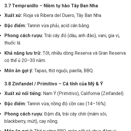
3.7 Tempranillo – Niềm tự hào Tây Ban Nha
Xuất xứ:
Rioja và Ribera del Duero, Tây Ban Nha.
Đặc điểm:
Tannin vừa phải, acid cân bằng.
Phong cách rượu:
Trái cây đỏ (dâu, anh đào), vani, gia vị,
thuốc lá.
Khả năng lưu trữ:
Tốt, nhiều dòng Reserva và Gran Reserva
có thể ủ 20–30 năm.
Món ăn gợi ý:
Tapas, thịt nguội, paella, BBQ.
3.8 Zinfandel / Primitivo – Cá tính của Mỹ & Ý
Xuất xứ nổi tiếng:
Nam Ý (Primitivo), California (Zinfandel).
Đặc điểm:
Tannin vừa, nồng độ cồn cao (14–16%).
Phong cách rượu:
Đậm đà, trái cây chín (mâm xôi,
blackberry, mứt), cay nồng.