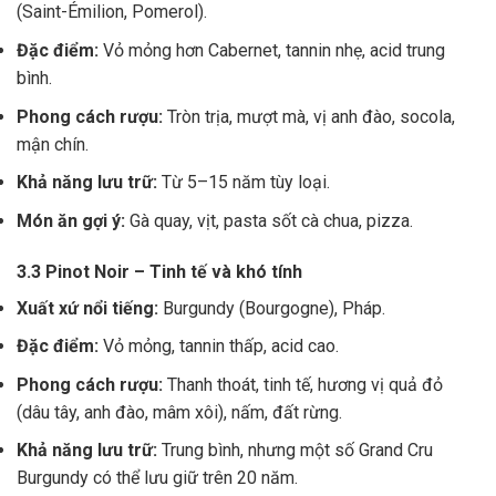
(Saint-Émilion, Pomerol).
Đặc điểm:
Vỏ mỏng hơn Cabernet, tannin nhẹ, acid trung
bình.
Phong cách rượu:
Tròn trịa, mượt mà, vị anh đào, socola,
mận chín.
Khả năng lưu trữ:
Từ 5–15 năm tùy loại.
Món ăn gợi ý:
Gà quay, vịt, pasta sốt cà chua, pizza.
3.3 Pinot Noir – Tinh tế và khó tính
Xuất xứ nổi tiếng:
Burgundy (Bourgogne), Pháp.
Đặc điểm:
Vỏ mỏng, tannin thấp, acid cao.
Phong cách rượu:
Thanh thoát, tinh tế, hương vị quả đỏ
(dâu tây, anh đào, mâm xôi), nấm, đất rừng.
Khả năng lưu trữ:
Trung bình, nhưng một số Grand Cru
Burgundy có thể lưu giữ trên 20 năm.