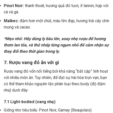
Pinot Noir:
thanh thoát, hương quả đỏ tươi, ít tannin, hợp với
cá và gà.
Malbec:
đậm hơn một chút, màu tím đẹp, hương trái cây chín
mọng và cacao.
*Mẹo nhỏ: Hãy dùng ly bầu lớn, xoay nhẹ rượu để hương
thơm lan tỏa, và thử nhấp từng ngụm nhỏ để cảm nhận sự
thay đổi theo thời gian trong ly.
7. Rượu vang đỏ ăn với gì
Rượu vang đỏ vốn nổi tiếng bởi khả năng “bắt cặp” linh hoạt
với nhiều món ăn. Tuy nhiên, để đạt sự hài hòa trọn vẹn, bạn
có thể tham khảo nguyên tắc phân loại theo body (độ đậm
nhẹ) dưới đây:
7.1 Light-bodied (vang nhẹ)
Giống nho tiêu biểu: Pinot Noir, Gamay (Beaujolais).