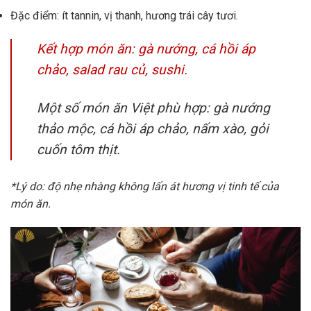
Đặc điểm: ít tannin, vị thanh, hương trái cây tươi.
Kết hợp món ăn: gà nướng, cá hồi áp
chảo, salad rau củ, sushi.
Một số món ăn Việt phù hợp: gà nướng
thảo mộc, cá hồi áp chảo, nấm xào, gỏi
cuốn tôm thịt.
*Lý do: độ nhẹ nhàng không lấn át hương vị tinh tế của
món ăn.