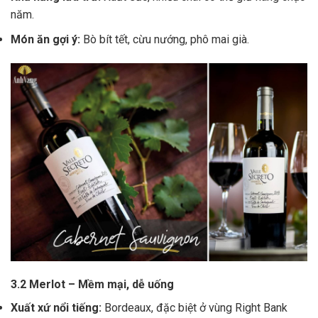
năm.
Món ăn gợi ý:
Bò bít tết, cừu nướng, phô mai già.
3.2 Merlot – Mềm mại, dễ uống
Xuất xứ nổi tiếng:
Bordeaux, đặc biệt ở vùng Right Bank