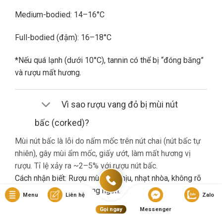
Medium-bodied: 14–16°C
Full-bodied (đậm): 16–18°C
*Nếu quá lạnh (dưới 10°C), tannin có thể bị “đóng băng”
và rượu mất hương.
Vì sao rượu vang đỏ bị mùi nút
bấc (corked)?
Mùi nút bấc là lỗi do nấm mốc trên nút chai (nút bấc tự
nhiên), gây mùi ẩm mốc, giấy ướt, làm mất hương vị
rượu. Tỉ lệ xảy ra ~2–5% với rượu nút bấc.
Cách nhận biết: Rượu mùi khó chịu, nhạt nhòa, không rõ
hương trái cây dù là vang ngon.
Menu
Liên hệ
Zalo
Gọi ngay
Messenger
Nếu gặp lỗi này, bạn nên liên hệ cửa hàng đổi trả (nếu có