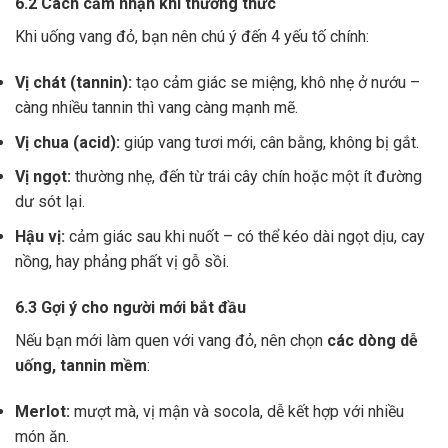
6.2 Cách cảm nhận khi thưởng thức
Khi uống vang đỏ, bạn nên chú ý đến 4 yếu tố chính:
Vị chát (tannin):
tạo cảm giác se miệng, khô nhẹ ở nướu –
càng nhiều tannin thì vang càng mạnh mẽ.
Vị chua (acid):
giúp vang tươi mới, cân bằng, không bị gắt.
Vị ngọt:
thường nhẹ, đến từ trái cây chín hoặc một ít đường
dư sót lại.
Hậu vị:
cảm giác sau khi nuốt – có thể kéo dài ngọt dịu, cay
nồng, hay phảng phất vị gỗ sồi.
6.3 Gợi ý cho người mới bắt đầu
Nếu bạn mới làm quen với vang đỏ, nên chọn
các dòng dễ
uống, tannin mềm
:
Merlot:
mượt mà, vị mận và socola, dễ kết hợp với nhiều
món ăn.