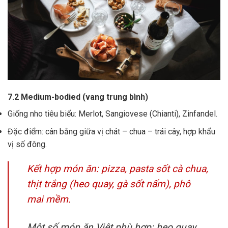
7.2 Medium-bodied (vang trung bình)
Giống nho tiêu biểu: Merlot, Sangiovese (Chianti), Zinfandel.
Đặc điểm: cân bằng giữa vị chát – chua – trái cây, hợp khẩu
vị số đông.
Kết hợp món ăn: pizza, pasta sốt cà chua,
thịt trắng (heo quay, gà sốt nấm), phô
mai mềm.
Một số món ăn Việt phù hợp: heo quay