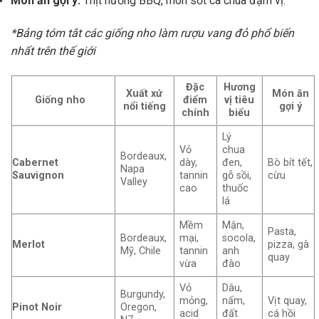
Món ăn gợi ý:
Thịt nướng BBQ, món sốt cà chua đậm vị.
*Bảng tóm tắt các giống nho làm rượu vang đỏ phổ biến
nhất trên thế giới
Đặc
Hương
Xuất xứ
Món ăn
Giống nho
điểm
vị tiêu
nổi tiếng
gợi ý
chính
biểu
Lý
Vỏ
chua
Bordeaux,
Cabernet
dày,
đen,
Bò bít tết,
Napa
Sauvignon
tannin
gỗ sồi,
cừu
Valley
cao
thuốc
lá
Mềm
Mận,
Pasta,
Bordeaux,
mại,
socola,
Merlot
pizza, gà
Mỹ, Chile
tannin
anh
quay
vừa
đào
Vỏ
Dâu,
Burgundy,
mỏng,
nấm,
Vịt quay,
Pinot Noir
Oregon,
acid
đất
cá hồi