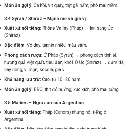
Món ăn gợi ý:
Cá hồi, vịt quay, thịt gà, nấm, phô mai mềm.
3.4 Syrah / Shiraz – Mạnh mẽ và gia vị
Xuất xứ nổi tiếng:
Rhône Valley (Pháp) → lan sang Úc
(Shiraz).
Đặc điểm:
Vỏ dày, tannin nhiều, màu sẫm.
Phong cách rượu:
Ở Pháp (Syrah) → phong cách tinh tế,
hương quả việt quất, tiêu đen, khói. Ở Úc (Shiraz) → đậm đà,
cay nồng, vị mận, socola, gia vị.
Khả năng lưu trữ:
Cao, từ 10–20 năm.
Món ăn gợi ý:
BBQ, thịt đỏ nướng, xúc xích, phô mai cứng.
3.5 Malbec – Ngôi sao của Argentina
Xuất xứ nổi tiếng:
Pháp (Cahors) nhưng nổi tiếng ở
Argentina.