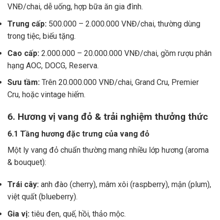
VNĐ/chai, dễ uống, hợp bữa ăn gia đình.
Trung cấp:
500.000 – 2.000.000 VNĐ/chai, thường dùng
trong tiệc, biếu tặng.
Cao cấp:
2.000.000 – 20.000.000 VNĐ/chai, gồm rượu phân
hạng AOC, DOCG, Reserva.
Sưu tầm:
Trên 20.000.000 VNĐ/chai, Grand Cru, Premier
Cru, hoặc vintage hiếm.
6. Hương vị vang đỏ & trải nghiệm thưởng thức
6.1 Tầng hương đặc trưng của vang đỏ
Một ly vang đỏ chuẩn thường mang nhiều lớp hương (aroma
& bouquet):
Trái cây:
anh đào (cherry), mâm xôi (raspberry), mận (plum),
việt quất (blueberry).
Gia vị:
tiêu đen, quế, hồi, thảo mộc.