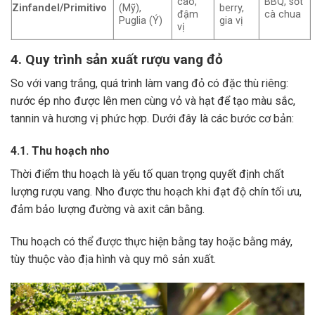
cao,
BBQ, sốt
Zinfandel/Primitivo
(Mỹ),
berry,
đậm
cà chua
Puglia (Ý)
gia vị
vị
4. Quy trình sản xuất rượu vang đỏ
So với vang trắng, quá trình làm vang đỏ có đặc thù riêng:
nước ép nho được lên men cùng vỏ và hạt để tạo màu sắc,
tannin và hương vị phức hợp. Dưới đây là các bước cơ bản:
4.1. Thu hoạch nho
Thời điểm thu hoạch là yếu tố quan trọng quyết định chất
lượng rượu vang. Nho được thu hoạch khi đạt độ chín tối ưu,
đảm bảo lượng đường và axit cân bằng.
Thu hoạch có thể được thực hiện bằng tay hoặc bằng máy,
tùy thuộc vào địa hình và quy mô sản xuất.