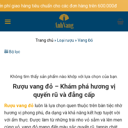
Bỏ
àng tiêu chuẩn cho các đơn hàng trên 600.000đ
qua
nội
dung
Trang chủ
»
Loại rượu
»
Vang Đỏ
Bộ lọc
Không tìm thấy sản phẩm nào khớp với lựa chọn của bạn.
Rượu vang đỏ – Khám phá hương vị
quyến rũ và đẳng cấp
Rượu vang đỏ
luôn là lựa chọn quen thuộc trên bàn tiệc nhờ
hương vị phong phú, đa dạng và khả năng kết hợp tuyệt vời
với ẩm thực. Được làm từ những trái nho vỏ sẫm và lên men
cùng vỏ, vang đỏ mang đến màu sắc quyến rũ, tannin chát