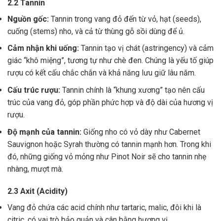
2.2 Tannin
Nguồn gốc:
Tannin trong vang đỏ đến từ vỏ, hạt (seeds),
cuống (stems) nho, và cả từ thùng gỗ sồi dùng để ủ.
Cảm nhận khi uống:
Tannin tạo vị chát (astringency) và cảm
giác “khô miệng”, tương tự như chè đen. Chúng là yếu tố giúp
rượu có kết cấu chắc chắn và khả năng lưu giữ lâu năm.
Cấu trúc rượu:
Tannin chính là “khung xương” tạo nên cấu
trúc của vang đỏ, góp phần phức hợp và độ dài của hương vị
rượu.
Độ mạnh của tannin:
Giống nho có vỏ dày như Cabernet
Sauvignon hoặc Syrah thường có tannin mạnh hơn. Trong khi
đó, những giống vỏ mỏng như Pinot Noir sẽ cho tannin nhẹ
nhàng, mượt mà.
2.3 Axit (Acidity)
Vang đỏ chứa các acid chính như tartaric, malic, đôi khi là
citric, có vai trò bảo quản và cân bằng hương vị .