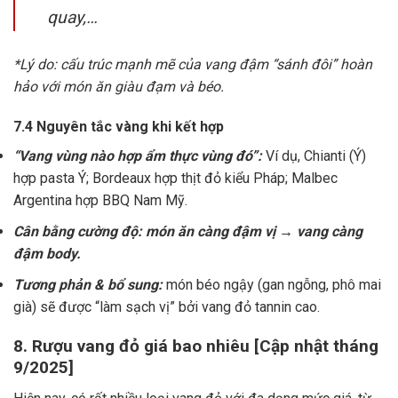
quay,…
*Lý do: cấu trúc mạnh mẽ của vang đậm “sánh đôi” hoàn
hảo với món ăn giàu đạm và béo.
7.4 Nguyên tắc vàng khi kết hợp
“Vang vùng nào hợp ẩm thực vùng đó”:
Ví dụ, Chianti (Ý)
hợp pasta Ý; Bordeaux hợp thịt đỏ kiểu Pháp; Malbec
Argentina hợp BBQ Nam Mỹ.
Cân bằng cường độ: món ăn càng đậm vị → vang càng
đậm body.
Tương phản & bổ sung:
món béo ngậy (gan ngỗng, phô mai
già) sẽ được “làm sạch vị” bởi vang đỏ tannin cao.
8. Rượu vang đỏ giá bao nhiêu [Cập nhật tháng
9/2025]