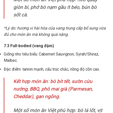
giòn bì, phở bò nạm gầu ít béo, bún bò
sốt cà.
*Lý do: hương vị hài hòa của vang trung cấp bổ sung vừa
đủ cho món ăn mà không quá nặng.
7.3 Full-bodied (vang đậm)
Giống nho tiêu biểu: Cabernet Sauvignon, Syrah/Shiraz,
Malbec.
Đặc điểm: tannin mạnh, cấu trúc chắc, nồng độ cồn cao.
Kết hợp món ăn: bò bít tết, sườn cừu
nướng, BBQ, phô mai già (Parmesan,
Cheddar), gan ngỗng.
Một số món ăn Việt phù hợp: bò lá lốt, vịt