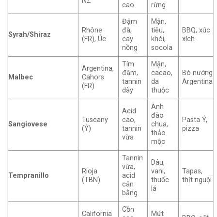
NZ
cao
rừng
Đậm
Mận,
Rhône
đà,
tiêu,
BBQ, xúc
Syrah/Shiraz
(FR), Úc
cay
khói,
xích
nồng
socola
Tím
Mận,
Argentina,
đậm,
cacao,
Bò nướng
Malbec
Cahors
tannin
da
Argentina
(FR)
dày
thuộc
Anh
Acid
đào
Tuscany
cao,
Pasta Ý,
Sangiovese
chua,
(Ý)
tannin
pizza
thảo
vừa
mộc
Tannin
Dâu,
vừa,
Rioja
vani,
Tapas,
Tempranillo
acid
(TBN)
thuốc
thịt nguội
cân
lá
bằng
Cồn
California
Mứt