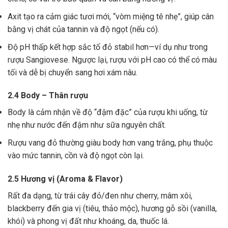
Axit tạo ra cảm giác tươi mới, “vòm miệng tê nhẹ”, giúp cân
bằng vị chát của tannin và độ ngọt (nếu có).
Độ pH thấp kết hợp sắc tố đỏ stabil hơn—ví dụ như trong
rượu Sangiovese. Ngược lại, rượu với pH cao có thể có màu
tối và dễ bị chuyển sang hơi xám nâu.
2.4 Body – Thân rượu
Body là cảm nhận về độ “đậm đặc” của rượu khi uống, từ
nhẹ như nước đến đậm như sữa nguyên chất.
Rượu vang đỏ thường giàu body hơn vang trắng, phụ thuộc
vào mức tannin, cồn và độ ngọt còn lại.
2.5 Hương vị (Aroma & Flavor)
Rất đa dạng, từ trái cây đỏ/đen như cherry, mâm xôi,
blackberry đến gia vị (tiêu, thảo mộc), hương gỗ sồi (vanilla,
khói) và phong vị đất như khoáng, da, thuốc lá.