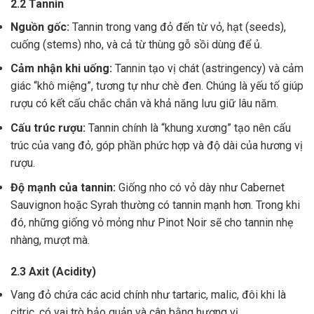
2.2 Tannin
Nguồn gốc:
Tannin trong vang đỏ đến từ vỏ, hạt (seeds),
cuống (stems) nho, và cả từ thùng gỗ sồi dùng để ủ.
Cảm nhận khi uống:
Tannin tạo vị chát (astringency) và cảm
giác “khô miệng”, tương tự như chè đen. Chúng là yếu tố giúp
rượu có kết cấu chắc chắn và khả năng lưu giữ lâu năm.
Cấu trúc rượu:
Tannin chính là “khung xương” tạo nên cấu
trúc của vang đỏ, góp phần phức hợp và độ dài của hương vị
rượu.
Độ mạnh của tannin:
Giống nho có vỏ dày như Cabernet
Sauvignon hoặc Syrah thường có tannin mạnh hơn. Trong khi
đó, những giống vỏ mỏng như Pinot Noir sẽ cho tannin nhẹ
nhàng, mượt mà.
2.3 Axit (Acidity)
Vang đỏ chứa các acid chính như tartaric, malic, đôi khi là
citric, có vai trò bảo quản và cân bằng hương vị .