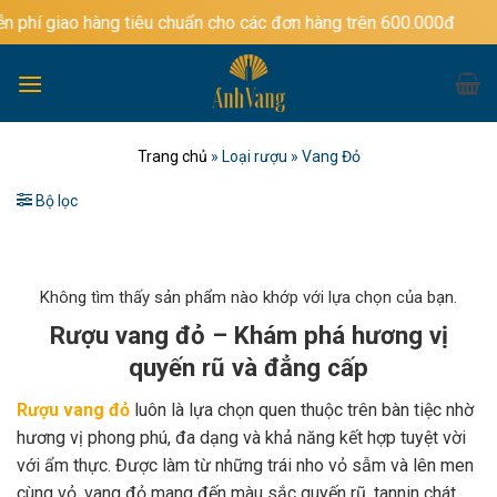
Bỏ
àng tiêu chuẩn cho các đơn hàng trên 600.000đ
qua
nội
dung
Trang chủ
»
Loại rượu
»
Vang Đỏ
Bộ lọc
Không tìm thấy sản phẩm nào khớp với lựa chọn của bạn.
Rượu vang đỏ – Khám phá hương vị
quyến rũ và đẳng cấp
Rượu vang đỏ
luôn là lựa chọn quen thuộc trên bàn tiệc nhờ
hương vị phong phú, đa dạng và khả năng kết hợp tuyệt vời
với ẩm thực. Được làm từ những trái nho vỏ sẫm và lên men
cùng vỏ, vang đỏ mang đến màu sắc quyến rũ, tannin chát