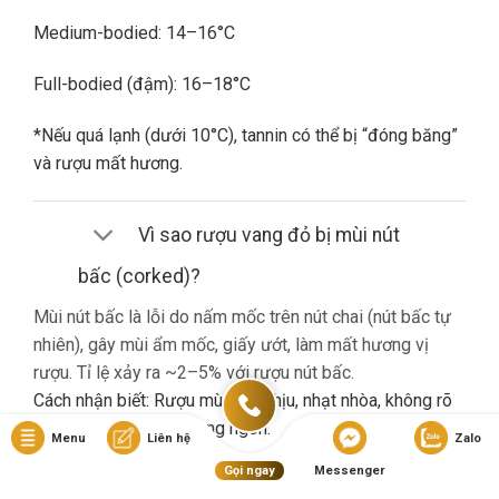
Medium-bodied: 14–16°C
Full-bodied (đậm): 16–18°C
*Nếu quá lạnh (dưới 10°C), tannin có thể bị “đóng băng”
và rượu mất hương.
Vì sao rượu vang đỏ bị mùi nút
bấc (corked)?
Mùi nút bấc là lỗi do nấm mốc trên nút chai (nút bấc tự
nhiên), gây mùi ẩm mốc, giấy ướt, làm mất hương vị
rượu. Tỉ lệ xảy ra ~2–5% với rượu nút bấc.
Cách nhận biết: Rượu mùi khó chịu, nhạt nhòa, không rõ
hương trái cây dù là vang ngon.
Menu
Liên hệ
Zalo
Gọi ngay
Messenger
Nếu gặp lỗi này, bạn nên liên hệ cửa hàng đổi trả (nếu có