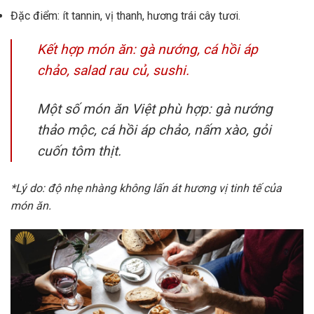
Đặc điểm: ít tannin, vị thanh, hương trái cây tươi.
Kết hợp món ăn: gà nướng, cá hồi áp
chảo, salad rau củ, sushi.
Một số món ăn Việt phù hợp: gà nướng
thảo mộc, cá hồi áp chảo, nấm xào, gỏi
cuốn tôm thịt.
*Lý do: độ nhẹ nhàng không lấn át hương vị tinh tế của
món ăn.