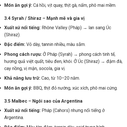
Món ăn gợi ý:
Cá hồi, vịt quay, thịt gà, nấm, phô mai mềm.
3.4 Syrah / Shiraz – Mạnh mẽ và gia vị
Xuất xứ nổi tiếng:
Rhône Valley (Pháp) → lan sang Úc
(Shiraz).
Đặc điểm:
Vỏ dày, tannin nhiều, màu sẫm.
Phong cách rượu:
Ở Pháp (Syrah) → phong cách tinh tế,
hương quả việt quất, tiêu đen, khói. Ở Úc (Shiraz) → đậm đà,
cay nồng, vị mận, socola, gia vị.
Khả năng lưu trữ:
Cao, từ 10–20 năm.
Món ăn gợi ý:
BBQ, thịt đỏ nướng, xúc xích, phô mai cứng.
3.5 Malbec – Ngôi sao của Argentina
Xuất xứ nổi tiếng:
Pháp (Cahors) nhưng nổi tiếng ở
Argentina.