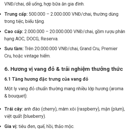
VNĐ/chai, dễ uống, hợp bữa ăn gia đình.
Trung cấp:
500.000 – 2.000.000 VNĐ/chai, thường dùng
trong tiệc, biếu tặng.
Cao cấp:
2.000.000 – 20.000.000 VNĐ/chai, gồm rượu phân
hạng AOC, DOCG, Reserva.
Sưu tầm:
Trên 20.000.000 VNĐ/chai, Grand Cru, Premier
Cru, hoặc vintage hiếm.
6. Hương vị vang đỏ & trải nghiệm thưởng thức
6.1 Tầng hương đặc trưng của vang đỏ
Một ly vang đỏ chuẩn thường mang nhiều lớp hương (aroma
& bouquet):
Trái cây:
anh đào (cherry), mâm xôi (raspberry), mận (plum),
việt quất (blueberry).
Gia vị:
tiêu đen, quế, hồi, thảo mộc.