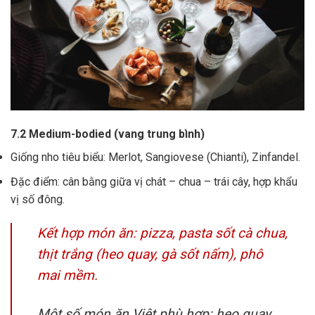
7.2 Medium-bodied (vang trung bình)
Giống nho tiêu biểu: Merlot, Sangiovese (Chianti), Zinfandel.
Đặc điểm: cân bằng giữa vị chát – chua – trái cây, hợp khẩu
vị số đông.
Kết hợp món ăn: pizza, pasta sốt cà chua,
thịt trắng (heo quay, gà sốt nấm), phô
mai mềm.
Một số món ăn Việt phù hợp: heo quay