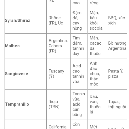
NZ
cao
rừng
Đậm
Mận,
Rhône
đà,
tiêu,
BBQ, xúc
Syrah/Shiraz
(FR), Úc
cay
khói,
xích
nồng
socola
Tím
Mận,
Argentina,
đậm,
cacao,
Bò nướng
Malbec
Cahors
tannin
da
Argentina
(FR)
dày
thuộc
Anh
Acid
đào
Tuscany
cao,
Pasta Ý,
Sangiovese
chua,
(Ý)
tannin
pizza
thảo
vừa
mộc
Tannin
Dâu,
vừa,
Rioja
vani,
Tapas,
Tempranillo
acid
(TBN)
thuốc
thịt nguội
cân
lá
bằng
Cồn
California
Mứt