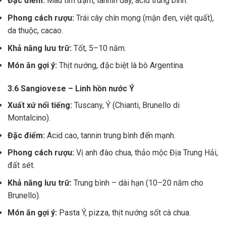
Đặc điểm:
Màu tím đậm, tannin dày, acid trung bình.
Phong cách rượu:
Trái cây chín mọng (mận đen, việt quất),
da thuộc, cacao.
Khả năng lưu trữ:
Tốt, 5–10 năm.
Món ăn gợi ý:
Thịt nướng, đặc biệt là bò Argentina.
3.6 Sangiovese – Linh hồn nước Ý
Xuất xứ nổi tiếng:
Tuscany, Ý (Chianti, Brunello di
Montalcino).
Đặc điểm:
Acid cao, tannin trung bình đến mạnh.
Phong cách rượu:
Vị anh đào chua, thảo mộc Địa Trung Hải,
đất sét.
Khả năng lưu trữ:
Trung bình – dài hạn (10–20 năm cho
Brunello).
Món ăn gợi ý:
Pasta Ý, pizza, thịt nướng sốt cà chua.