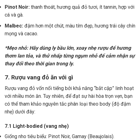
Pinot Noir:
thanh thoát, hương quả đỏ tươi, ít tannin, hợp với
cá và gà.
Malbec:
đậm hơn một chút, màu tím đẹp, hương trái cây chín
mọng và cacao.
*Mẹo nhỏ: Hãy dùng ly bầu lớn, xoay nhẹ rượu để hương
thơm lan tỏa, và thử nhấp từng ngụm nhỏ để cảm nhận sự
thay đổi theo thời gian trong ly.
7. Rượu vang đỏ ăn với gì
Rượu vang đỏ vốn nổi tiếng bởi khả năng “bắt cặp” linh hoạt
với nhiều món ăn. Tuy nhiên, để đạt sự hài hòa trọn vẹn, bạn
có thể tham khảo nguyên tắc phân loại theo body (độ đậm
nhẹ) dưới đây:
7.1 Light-bodied (vang nhẹ)
Giống nho tiêu biểu: Pinot Noir, Gamay (Beaujolais).