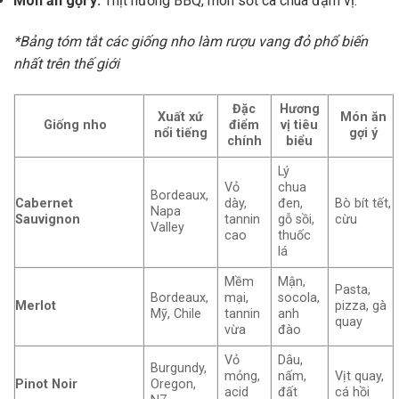
Món ăn gợi ý:
Thịt nướng BBQ, món sốt cà chua đậm vị.
*Bảng tóm tắt các giống nho làm rượu vang đỏ phổ biến
nhất trên thế giới
Đặc
Hương
Xuất xứ
Món ăn
Giống nho
điểm
vị tiêu
nổi tiếng
gợi ý
chính
biểu
Lý
Vỏ
chua
Bordeaux,
Cabernet
dày,
đen,
Bò bít tết,
Napa
Sauvignon
tannin
gỗ sồi,
cừu
Valley
cao
thuốc
lá
Mềm
Mận,
Pasta,
Bordeaux,
mại,
socola,
Merlot
pizza, gà
Mỹ, Chile
tannin
anh
quay
vừa
đào
Vỏ
Dâu,
Burgundy,
mỏng,
nấm,
Vịt quay,
Pinot Noir
Oregon,
acid
đất
cá hồi