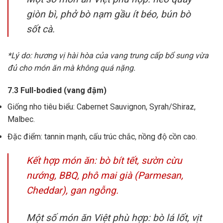
giòn bì, phở bò nạm gầu ít béo, bún bò
sốt cà.
*Lý do: hương vị hài hòa của vang trung cấp bổ sung vừa
đủ cho món ăn mà không quá nặng.
7.3 Full-bodied (vang đậm)
Giống nho tiêu biểu: Cabernet Sauvignon, Syrah/Shiraz,
Malbec.
Đặc điểm: tannin mạnh, cấu trúc chắc, nồng độ cồn cao.
Kết hợp món ăn: bò bít tết, sườn cừu
nướng, BBQ, phô mai già (Parmesan,
Cheddar), gan ngỗng.
Một số món ăn Việt phù hợp: bò lá lốt, vịt