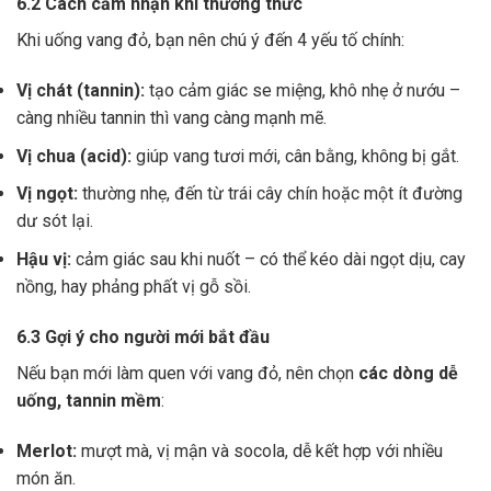
6.2 Cách cảm nhận khi thưởng thức
Khi uống vang đỏ, bạn nên chú ý đến 4 yếu tố chính:
Vị chát (tannin):
tạo cảm giác se miệng, khô nhẹ ở nướu –
càng nhiều tannin thì vang càng mạnh mẽ.
Vị chua (acid):
giúp vang tươi mới, cân bằng, không bị gắt.
Vị ngọt:
thường nhẹ, đến từ trái cây chín hoặc một ít đường
dư sót lại.
Hậu vị:
cảm giác sau khi nuốt – có thể kéo dài ngọt dịu, cay
nồng, hay phảng phất vị gỗ sồi.
6.3 Gợi ý cho người mới bắt đầu
Nếu bạn mới làm quen với vang đỏ, nên chọn
các dòng dễ
uống, tannin mềm
:
Merlot:
mượt mà, vị mận và socola, dễ kết hợp với nhiều
món ăn.