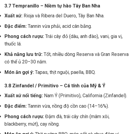
3.7 Tempranillo – Niềm tự hào Tây Ban Nha
Xuất xứ:
Rioja và Ribera del Duero, Tây Ban Nha.
Đặc điểm:
Tannin vừa phải, acid cân bằng.
Phong cách rượu:
Trái cây đỏ (dâu, anh đào), vani, gia vị,
thuốc lá.
Khả năng lưu trữ:
Tốt, nhiều dòng Reserva và Gran Reserva
có thể ủ 20–30 năm.
Món ăn gợi ý:
Tapas, thịt nguội, paella, BBQ.
3.8 Zinfandel / Primitivo – Cá tính của Mỹ & Ý
Xuất xứ nổi tiếng:
Nam Ý (Primitivo), California (Zinfandel).
Đặc điểm:
Tannin vừa, nồng độ cồn cao (14–16%).
Phong cách rượu:
Đậm đà, trái cây chín (mâm xôi,
blackberry, mứt), cay nồng.