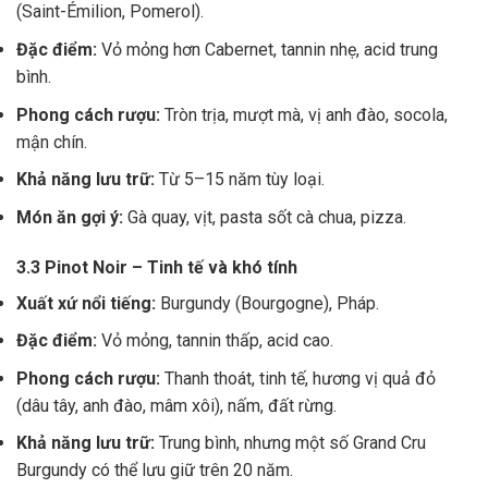
(Saint-Émilion, Pomerol).
Đặc điểm:
Vỏ mỏng hơn Cabernet, tannin nhẹ, acid trung
bình.
Phong cách rượu:
Tròn trịa, mượt mà, vị anh đào, socola,
mận chín.
Khả năng lưu trữ:
Từ 5–15 năm tùy loại.
Món ăn gợi ý:
Gà quay, vịt, pasta sốt cà chua, pizza.
3.3 Pinot Noir – Tinh tế và khó tính
Xuất xứ nổi tiếng:
Burgundy (Bourgogne), Pháp.
Đặc điểm:
Vỏ mỏng, tannin thấp, acid cao.
Phong cách rượu:
Thanh thoát, tinh tế, hương vị quả đỏ
(dâu tây, anh đào, mâm xôi), nấm, đất rừng.
Khả năng lưu trữ:
Trung bình, nhưng một số Grand Cru
Burgundy có thể lưu giữ trên 20 năm.