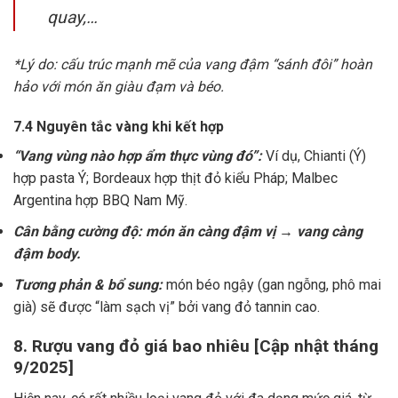
quay,…
*Lý do: cấu trúc mạnh mẽ của vang đậm “sánh đôi” hoàn
hảo với món ăn giàu đạm và béo.
7.4 Nguyên tắc vàng khi kết hợp
“Vang vùng nào hợp ẩm thực vùng đó”:
Ví dụ, Chianti (Ý)
hợp pasta Ý; Bordeaux hợp thịt đỏ kiểu Pháp; Malbec
Argentina hợp BBQ Nam Mỹ.
Cân bằng cường độ: món ăn càng đậm vị → vang càng
đậm body.
Tương phản & bổ sung:
món béo ngậy (gan ngỗng, phô mai
già) sẽ được “làm sạch vị” bởi vang đỏ tannin cao.
8. Rượu vang đỏ giá bao nhiêu [Cập nhật tháng
9/2025]