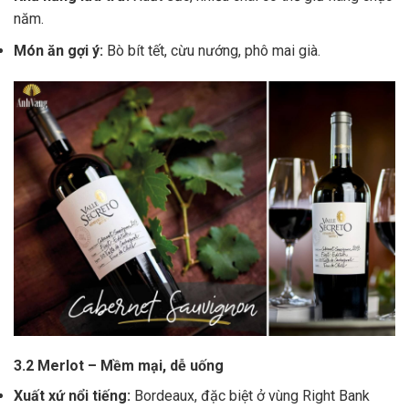
năm.
Món ăn gợi ý:
Bò bít tết, cừu nướng, phô mai già.
3.2 Merlot – Mềm mại, dễ uống
Xuất xứ nổi tiếng:
Bordeaux, đặc biệt ở vùng Right Bank