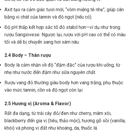
Axit tạo ra cảm giác tươi mới, “vòm miệng tê nhẹ”, giúp cân
bằng vị chát của tannin và độ ngọt (nếu có).
Độ pH thấp kết hợp sắc tố đỏ stabil hơn—ví dụ như trong
rượu Sangiovese. Ngược lại, rượu với pH cao có thể có màu
tối và dễ bị chuyển sang hơi xám nâu.
2.4 Body – Thân rượu
Body là cảm nhận về độ “đậm đặc” của rượu khi uống, từ
nhẹ như nước đến đậm như sữa nguyên chất.
Rượu vang đỏ thường giàu body hơn vang trắng, phụ thuộc
vào mức tannin, cồn và độ ngọt còn lại.
2.5 Hương vị (Aroma & Flavor)
Rất đa dạng, từ trái cây đỏ/đen như cherry, mâm xôi,
blackberry đến gia vị (tiêu, thảo mộc), hương gỗ sồi (vanilla,
khói) và phong vị đất như khoáng, da, thuốc lá.