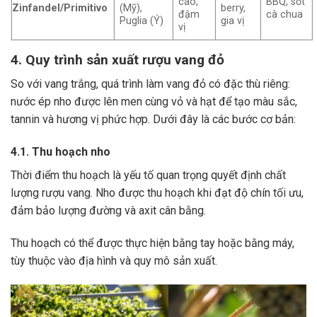
cao,
BBQ, sốt
Zinfandel/Primitivo
(Mỹ),
berry,
đậm
cà chua
Puglia (Ý)
gia vị
vị
4. Quy trình sản xuất rượu vang đỏ
So với vang trắng, quá trình làm vang đỏ có đặc thù riêng:
nước ép nho được lên men cùng vỏ và hạt để tạo màu sắc,
tannin và hương vị phức hợp. Dưới đây là các bước cơ bản:
4.1. Thu hoạch nho
Thời điểm thu hoạch là yếu tố quan trọng quyết định chất
lượng rượu vang. Nho được thu hoạch khi đạt độ chín tối ưu,
đảm bảo lượng đường và axit cân bằng.
Thu hoạch có thể được thực hiện bằng tay hoặc bằng máy,
tùy thuộc vào địa hình và quy mô sản xuất.