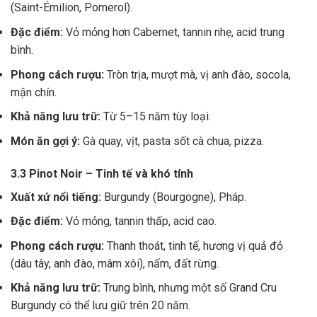
(Saint-Émilion, Pomerol).
Đặc điểm:
Vỏ mỏng hơn Cabernet, tannin nhẹ, acid trung
bình.
Phong cách rượu:
Tròn trịa, mượt mà, vị anh đào, socola,
mận chín.
Khả năng lưu trữ:
Từ 5–15 năm tùy loại.
Món ăn gợi ý:
Gà quay, vịt, pasta sốt cà chua, pizza.
3.3 Pinot Noir – Tinh tế và khó tính
Xuất xứ nổi tiếng:
Burgundy (Bourgogne), Pháp.
Đặc điểm:
Vỏ mỏng, tannin thấp, acid cao.
Phong cách rượu:
Thanh thoát, tinh tế, hương vị quả đỏ
(dâu tây, anh đào, mâm xôi), nấm, đất rừng.
Khả năng lưu trữ:
Trung bình, nhưng một số Grand Cru
Burgundy có thể lưu giữ trên 20 năm.