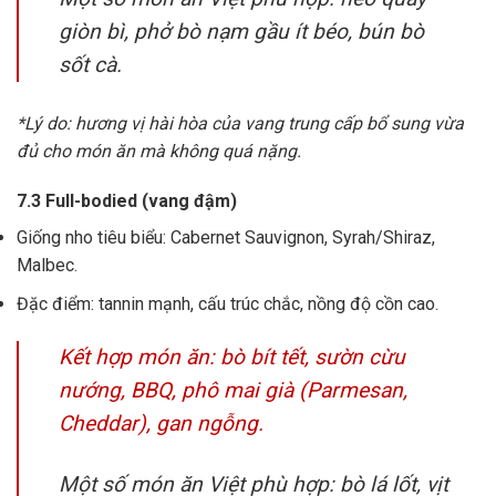
giòn bì, phở bò nạm gầu ít béo, bún bò
sốt cà.
*Lý do: hương vị hài hòa của vang trung cấp bổ sung vừa
đủ cho món ăn mà không quá nặng.
7.3 Full-bodied (vang đậm)
Giống nho tiêu biểu: Cabernet Sauvignon, Syrah/Shiraz,
Malbec.
Đặc điểm: tannin mạnh, cấu trúc chắc, nồng độ cồn cao.
Kết hợp món ăn: bò bít tết, sườn cừu
nướng, BBQ, phô mai già (Parmesan,
Cheddar), gan ngỗng.
Một số món ăn Việt phù hợp: bò lá lốt, vịt