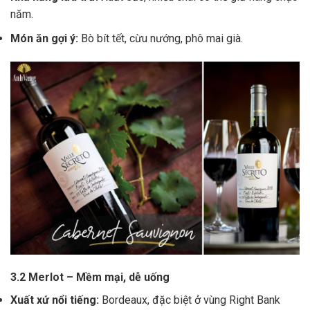
năm.
Món ăn gợi ý:
Bò bít tết, cừu nướng, phô mai già.
3.2 Merlot – Mềm mại, dễ uống
Xuất xứ nổi tiếng:
Bordeaux, đặc biệt ở vùng Right Bank