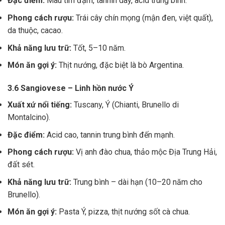
Đặc điểm:
Màu tím đậm, tannin dày, acid trung bình.
Phong cách rượu:
Trái cây chín mọng (mận đen, việt quất),
da thuộc, cacao.
Khả năng lưu trữ:
Tốt, 5–10 năm.
Món ăn gợi ý:
Thịt nướng, đặc biệt là bò Argentina.
3.6 Sangiovese – Linh hồn nước Ý
Xuất xứ nổi tiếng:
Tuscany, Ý (Chianti, Brunello di
Montalcino).
Đặc điểm:
Acid cao, tannin trung bình đến mạnh.
Phong cách rượu:
Vị anh đào chua, thảo mộc Địa Trung Hải,
đất sét.
Khả năng lưu trữ:
Trung bình – dài hạn (10–20 năm cho
Brunello).
Món ăn gợi ý:
Pasta Ý, pizza, thịt nướng sốt cà chua.