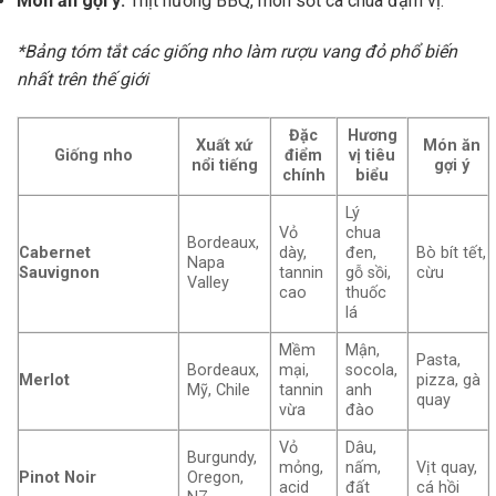
Món ăn gợi ý:
Thịt nướng BBQ, món sốt cà chua đậm vị.
*Bảng tóm tắt các giống nho làm rượu vang đỏ phổ biến
nhất trên thế giới
Đặc
Hương
Xuất xứ
Món ăn
Giống nho
điểm
vị tiêu
nổi tiếng
gợi ý
chính
biểu
Lý
Vỏ
chua
Bordeaux,
Cabernet
dày,
đen,
Bò bít tết,
Napa
Sauvignon
tannin
gỗ sồi,
cừu
Valley
cao
thuốc
lá
Mềm
Mận,
Pasta,
Bordeaux,
mại,
socola,
Merlot
pizza, gà
Mỹ, Chile
tannin
anh
quay
vừa
đào
Vỏ
Dâu,
Burgundy,
mỏng,
nấm,
Vịt quay,
Pinot Noir
Oregon,
acid
đất
cá hồi