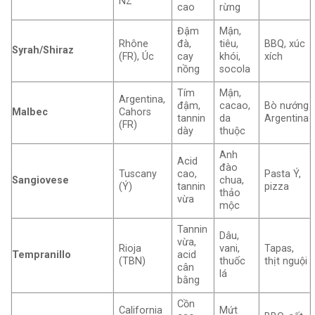
NZ
cao
rừng
Đậm
Mận,
Rhône
đà,
tiêu,
BBQ, xúc
Syrah/Shiraz
(FR), Úc
cay
khói,
xích
nồng
socola
Tím
Mận,
Argentina,
đậm,
cacao,
Bò nướng
Malbec
Cahors
tannin
da
Argentina
(FR)
dày
thuộc
Anh
Acid
đào
Tuscany
cao,
Pasta Ý,
Sangiovese
chua,
(Ý)
tannin
pizza
thảo
vừa
mộc
Tannin
Dâu,
vừa,
Rioja
vani,
Tapas,
Tempranillo
acid
(TBN)
thuốc
thịt nguội
cân
lá
bằng
Cồn
California
Mứt