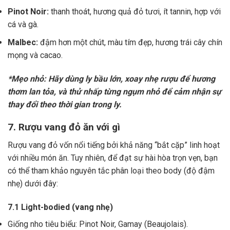
Pinot Noir:
thanh thoát, hương quả đỏ tươi, ít tannin, hợp với
cá và gà.
Malbec:
đậm hơn một chút, màu tím đẹp, hương trái cây chín
mọng và cacao.
*Mẹo nhỏ: Hãy dùng ly bầu lớn, xoay nhẹ rượu để hương
thơm lan tỏa, và thử nhấp từng ngụm nhỏ để cảm nhận sự
thay đổi theo thời gian trong ly.
7. Rượu vang đỏ ăn với gì
Rượu vang đỏ vốn nổi tiếng bởi khả năng “bắt cặp” linh hoạt
với nhiều món ăn. Tuy nhiên, để đạt sự hài hòa trọn vẹn, bạn
có thể tham khảo nguyên tắc phân loại theo body (độ đậm
nhẹ) dưới đây:
7.1 Light-bodied (vang nhẹ)
Giống nho tiêu biểu: Pinot Noir, Gamay (Beaujolais).