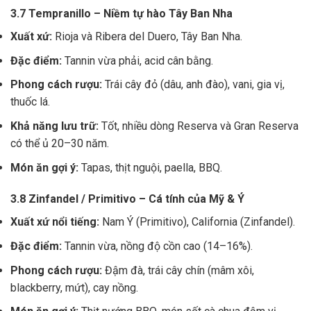
3.7 Tempranillo – Niềm tự hào Tây Ban Nha
Xuất xứ:
Rioja và Ribera del Duero, Tây Ban Nha.
Đặc điểm:
Tannin vừa phải, acid cân bằng.
Phong cách rượu:
Trái cây đỏ (dâu, anh đào), vani, gia vị,
thuốc lá.
Khả năng lưu trữ:
Tốt, nhiều dòng Reserva và Gran Reserva
có thể ủ 20–30 năm.
Món ăn gợi ý:
Tapas, thịt nguội, paella, BBQ.
3.8 Zinfandel / Primitivo – Cá tính của Mỹ & Ý
Xuất xứ nổi tiếng:
Nam Ý (Primitivo), California (Zinfandel).
Đặc điểm:
Tannin vừa, nồng độ cồn cao (14–16%).
Phong cách rượu:
Đậm đà, trái cây chín (mâm xôi,
blackberry, mứt), cay nồng.