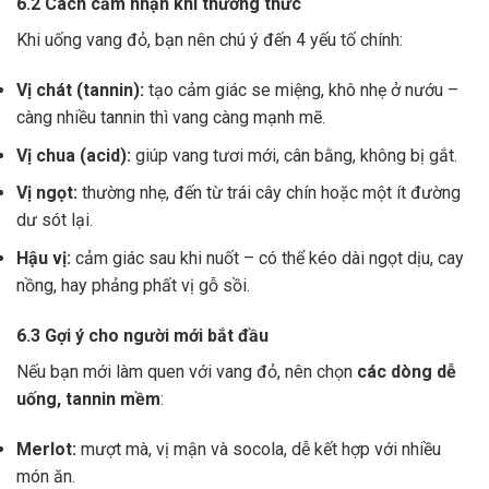
6.2 Cách cảm nhận khi thưởng thức
Khi uống vang đỏ, bạn nên chú ý đến 4 yếu tố chính:
Vị chát (tannin):
tạo cảm giác se miệng, khô nhẹ ở nướu –
càng nhiều tannin thì vang càng mạnh mẽ.
Vị chua (acid):
giúp vang tươi mới, cân bằng, không bị gắt.
Vị ngọt:
thường nhẹ, đến từ trái cây chín hoặc một ít đường
dư sót lại.
Hậu vị:
cảm giác sau khi nuốt – có thể kéo dài ngọt dịu, cay
nồng, hay phảng phất vị gỗ sồi.
6.3 Gợi ý cho người mới bắt đầu
Nếu bạn mới làm quen với vang đỏ, nên chọn
các dòng dễ
uống, tannin mềm
:
Merlot:
mượt mà, vị mận và socola, dễ kết hợp với nhiều
món ăn.