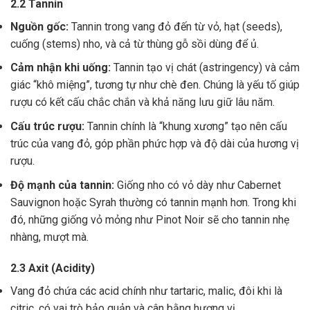
2.2 Tannin
Nguồn gốc:
Tannin trong vang đỏ đến từ vỏ, hạt (seeds),
cuống (stems) nho, và cả từ thùng gỗ sồi dùng để ủ.
Cảm nhận khi uống:
Tannin tạo vị chát (astringency) và cảm
giác “khô miệng”, tương tự như chè đen. Chúng là yếu tố giúp
rượu có kết cấu chắc chắn và khả năng lưu giữ lâu năm.
Cấu trúc rượu:
Tannin chính là “khung xương” tạo nên cấu
trúc của vang đỏ, góp phần phức hợp và độ dài của hương vị
rượu.
Độ mạnh của tannin:
Giống nho có vỏ dày như Cabernet
Sauvignon hoặc Syrah thường có tannin mạnh hơn. Trong khi
đó, những giống vỏ mỏng như Pinot Noir sẽ cho tannin nhẹ
nhàng, mượt mà.
2.3 Axit (Acidity)
Vang đỏ chứa các acid chính như tartaric, malic, đôi khi là
citric, có vai trò bảo quản và cân bằng hương vị .