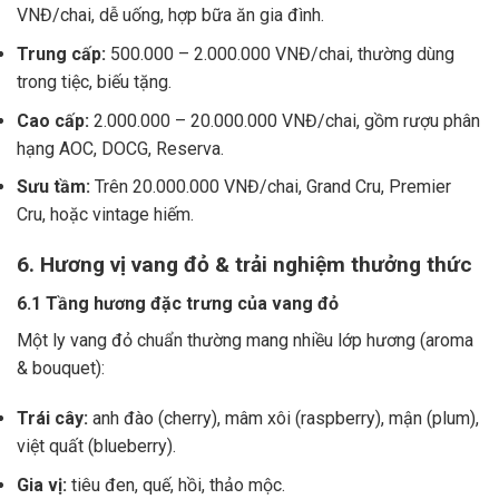
VNĐ/chai, dễ uống, hợp bữa ăn gia đình.
Trung cấp:
500.000 – 2.000.000 VNĐ/chai, thường dùng
trong tiệc, biếu tặng.
Cao cấp:
2.000.000 – 20.000.000 VNĐ/chai, gồm rượu phân
hạng AOC, DOCG, Reserva.
Sưu tầm:
Trên 20.000.000 VNĐ/chai, Grand Cru, Premier
Cru, hoặc vintage hiếm.
6. Hương vị vang đỏ & trải nghiệm thưởng thức
6.1 Tầng hương đặc trưng của vang đỏ
Một ly vang đỏ chuẩn thường mang nhiều lớp hương (aroma
& bouquet):
Trái cây:
anh đào (cherry), mâm xôi (raspberry), mận (plum),
việt quất (blueberry).
Gia vị:
tiêu đen, quế, hồi, thảo mộc.