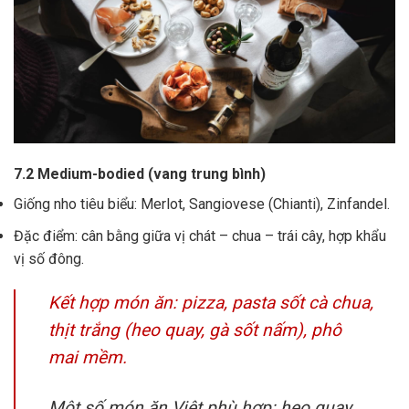
7.2 Medium-bodied (vang trung bình)
Giống nho tiêu biểu: Merlot, Sangiovese (Chianti), Zinfandel.
Đặc điểm: cân bằng giữa vị chát – chua – trái cây, hợp khẩu
vị số đông.
Kết hợp món ăn: pizza, pasta sốt cà chua,
thịt trắng (heo quay, gà sốt nấm), phô
mai mềm.
Một số món ăn Việt phù hợp: heo quay