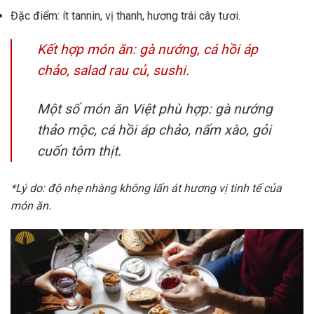
Đặc điểm: ít tannin, vị thanh, hương trái cây tươi.
Kết hợp món ăn: gà nướng, cá hồi áp
chảo, salad rau củ, sushi.
Một số món ăn Việt phù hợp: gà nướng
thảo mộc, cá hồi áp chảo, nấm xào, gỏi
cuốn tôm thịt.
*Lý do: độ nhẹ nhàng không lấn át hương vị tinh tế của
món ăn.