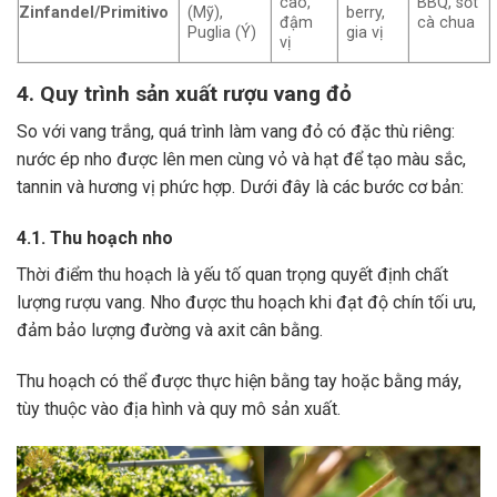
cao,
BBQ, sốt
Zinfandel/Primitivo
(Mỹ),
berry,
đậm
cà chua
Puglia (Ý)
gia vị
vị
4. Quy trình sản xuất rượu vang đỏ
So với vang trắng, quá trình làm vang đỏ có đặc thù riêng:
nước ép nho được lên men cùng vỏ và hạt để tạo màu sắc,
tannin và hương vị phức hợp. Dưới đây là các bước cơ bản:
4.1. Thu hoạch nho
Thời điểm thu hoạch là yếu tố quan trọng quyết định chất
lượng rượu vang. Nho được thu hoạch khi đạt độ chín tối ưu,
đảm bảo lượng đường và axit cân bằng.
Thu hoạch có thể được thực hiện bằng tay hoặc bằng máy,
tùy thuộc vào địa hình và quy mô sản xuất.