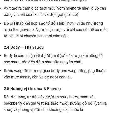
Axit tạo ra cảm giác tươi mới, “vòm miệng tê nhẹ”, giúp cân
bằng vị chát của tannin và độ ngọt (nếu có).
Độ pH thấp kết hợp sắc tố đỏ stabil hơn—ví dụ như trong
rượu Sangiovese. Ngược lại, rượu với pH cao có thể có màu
tối và dễ bị chuyển sang hơi xám nâu.
2.4 Body – Thân rượu
Body là cảm nhận về độ “đậm đặc” của rượu khi uống, từ
nhẹ như nước đến đậm như sữa nguyên chất.
Rượu vang đỏ thường giàu body hơn vang trắng, phụ thuộc
vào mức tannin, cồn và độ ngọt còn lại.
2.5 Hương vị (Aroma & Flavor)
Rất đa dạng, từ trái cây đỏ/đen như cherry, mâm xôi,
blackberry đến gia vị (tiêu, thảo mộc), hương gỗ sồi (vanilla,
khói) và phong vị đất như khoáng, da, thuốc lá.