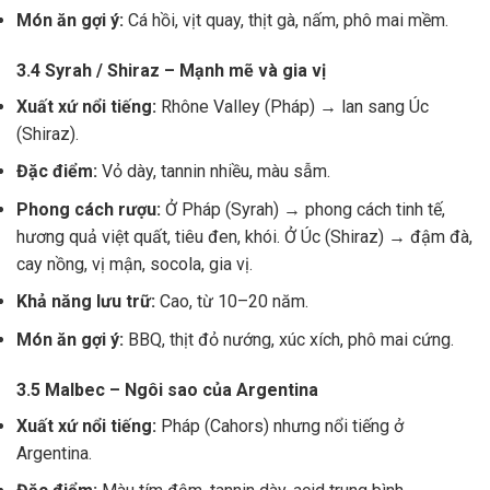
Món ăn gợi ý:
Cá hồi, vịt quay, thịt gà, nấm, phô mai mềm.
3.4 Syrah / Shiraz – Mạnh mẽ và gia vị
Xuất xứ nổi tiếng:
Rhône Valley (Pháp) → lan sang Úc
(Shiraz).
Đặc điểm:
Vỏ dày, tannin nhiều, màu sẫm.
Phong cách rượu:
Ở Pháp (Syrah) → phong cách tinh tế,
hương quả việt quất, tiêu đen, khói. Ở Úc (Shiraz) → đậm đà,
cay nồng, vị mận, socola, gia vị.
Khả năng lưu trữ:
Cao, từ 10–20 năm.
Món ăn gợi ý:
BBQ, thịt đỏ nướng, xúc xích, phô mai cứng.
3.5 Malbec – Ngôi sao của Argentina
Xuất xứ nổi tiếng:
Pháp (Cahors) nhưng nổi tiếng ở
Argentina.