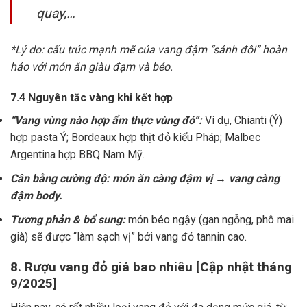
quay,…
*Lý do: cấu trúc mạnh mẽ của vang đậm “sánh đôi” hoàn
hảo với món ăn giàu đạm và béo.
7.4 Nguyên tắc vàng khi kết hợp
“Vang vùng nào hợp ẩm thực vùng đó”:
Ví dụ, Chianti (Ý)
hợp pasta Ý; Bordeaux hợp thịt đỏ kiểu Pháp; Malbec
Argentina hợp BBQ Nam Mỹ.
Cân bằng cường độ: món ăn càng đậm vị → vang càng
đậm body.
Tương phản & bổ sung:
món béo ngậy (gan ngỗng, phô mai
già) sẽ được “làm sạch vị” bởi vang đỏ tannin cao.
8. Rượu vang đỏ giá bao nhiêu [Cập nhật tháng
9/2025]