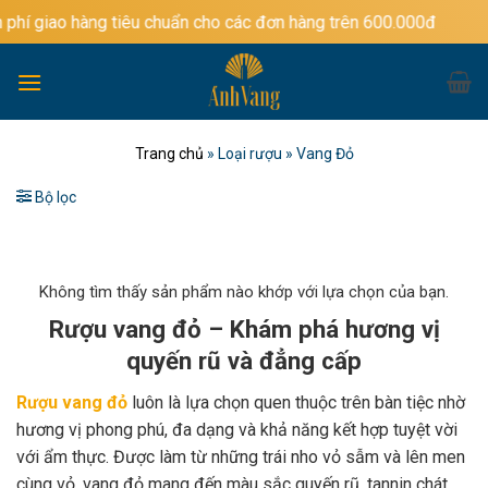
Bỏ
ng tiêu chuẩn cho các đơn hàng trên 600.000đ
qua
nội
dung
Trang chủ
»
Loại rượu
»
Vang Đỏ
Bộ lọc
Không tìm thấy sản phẩm nào khớp với lựa chọn của bạn.
Rượu vang đỏ – Khám phá hương vị
quyến rũ và đẳng cấp
Rượu vang đỏ
luôn là lựa chọn quen thuộc trên bàn tiệc nhờ
hương vị phong phú, đa dạng và khả năng kết hợp tuyệt vời
với ẩm thực. Được làm từ những trái nho vỏ sẫm và lên men
cùng vỏ, vang đỏ mang đến màu sắc quyến rũ, tannin chát