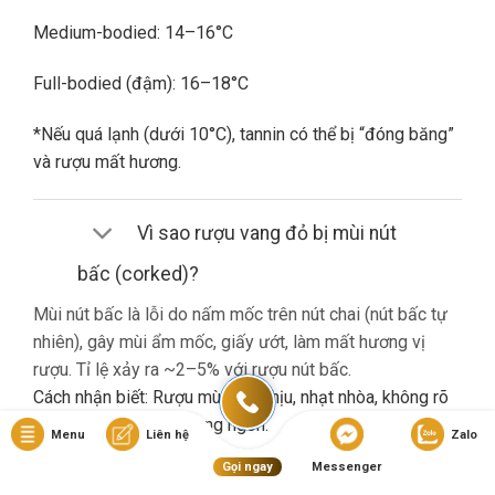
Medium-bodied: 14–16°C
Full-bodied (đậm): 16–18°C
*Nếu quá lạnh (dưới 10°C), tannin có thể bị “đóng băng”
và rượu mất hương.
Vì sao rượu vang đỏ bị mùi nút
bấc (corked)?
Mùi nút bấc là lỗi do nấm mốc trên nút chai (nút bấc tự
nhiên), gây mùi ẩm mốc, giấy ướt, làm mất hương vị
rượu. Tỉ lệ xảy ra ~2–5% với rượu nút bấc.
Cách nhận biết: Rượu mùi khó chịu, nhạt nhòa, không rõ
hương trái cây dù là vang ngon.
Menu
Liên hệ
Zalo
Gọi ngay
Messenger
Nếu gặp lỗi này, bạn nên liên hệ cửa hàng đổi trả (nếu có