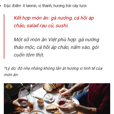
Đặc điểm: ít tannin, vị thanh, hương trái cây tươi.
Kết hợp món ăn: gà nướng, cá hồi áp
chảo, salad rau củ, sushi.
Một số món ăn Việt phù hợp: gà nướng
thảo mộc, cá hồi áp chảo, nấm xào, gỏi
cuốn tôm thịt.
*Lý do: độ nhẹ nhàng không lấn át hương vị tinh tế của
món ăn.