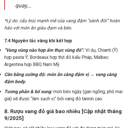
quay,…
*Lý do: cấu trúc mạnh mẽ của vang đậm “sánh đôi” hoàn
hảo với món ăn giàu đạm và béo.
7.4 Nguyên tắc vàng khi kết hợp
“Vang vùng nào hợp ẩm thực vùng đó”:
Ví dụ, Chianti (Ý)
hợp pasta Ý; Bordeaux hợp thịt đỏ kiểu Pháp; Malbec
Argentina hợp BBQ Nam Mỹ.
Cân bằng cường độ: món ăn càng đậm vị → vang càng
đậm body.
Tương phản & bổ sung:
món béo ngậy (gan ngỗng, phô mai
già) sẽ được “làm sạch vị” bởi vang đỏ tannin cao.
8. Rượu vang đỏ giá bao nhiêu [Cập nhật tháng
9/2025]