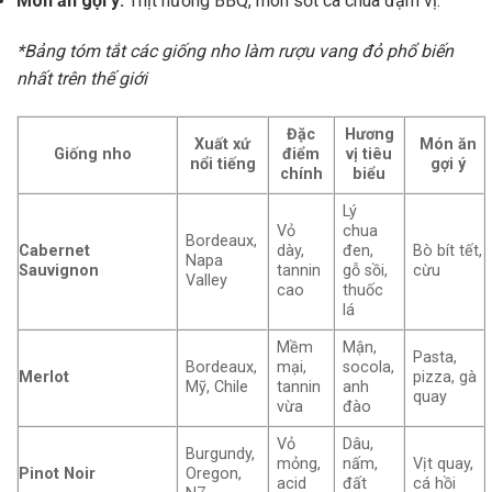
Món ăn gợi ý:
Thịt nướng BBQ, món sốt cà chua đậm vị.
*Bảng tóm tắt các giống nho làm rượu vang đỏ phổ biến
nhất trên thế giới
Đặc
Hương
Xuất xứ
Món ăn
Giống nho
điểm
vị tiêu
nổi tiếng
gợi ý
chính
biểu
Lý
Vỏ
chua
Bordeaux,
Cabernet
dày,
đen,
Bò bít tết,
Napa
Sauvignon
tannin
gỗ sồi,
cừu
Valley
cao
thuốc
lá
Mềm
Mận,
Pasta,
Bordeaux,
mại,
socola,
Merlot
pizza, gà
Mỹ, Chile
tannin
anh
quay
vừa
đào
Vỏ
Dâu,
Burgundy,
mỏng,
nấm,
Vịt quay,
Pinot Noir
Oregon,
acid
đất
cá hồi