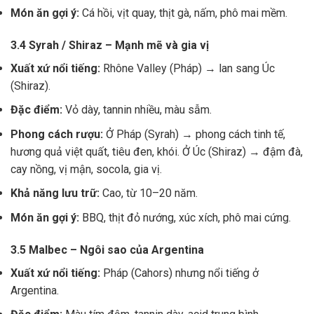
Món ăn gợi ý:
Cá hồi, vịt quay, thịt gà, nấm, phô mai mềm.
3.4 Syrah / Shiraz – Mạnh mẽ và gia vị
Xuất xứ nổi tiếng:
Rhône Valley (Pháp) → lan sang Úc
(Shiraz).
Đặc điểm:
Vỏ dày, tannin nhiều, màu sẫm.
Phong cách rượu:
Ở Pháp (Syrah) → phong cách tinh tế,
hương quả việt quất, tiêu đen, khói. Ở Úc (Shiraz) → đậm đà,
cay nồng, vị mận, socola, gia vị.
Khả năng lưu trữ:
Cao, từ 10–20 năm.
Món ăn gợi ý:
BBQ, thịt đỏ nướng, xúc xích, phô mai cứng.
3.5 Malbec – Ngôi sao của Argentina
Xuất xứ nổi tiếng:
Pháp (Cahors) nhưng nổi tiếng ở
Argentina.