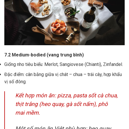
7.2 Medium-bodied (vang trung bình)
Giống nho tiêu biểu: Merlot, Sangiovese (Chianti), Zinfandel.
Đặc điểm: cân bằng giữa vị chát – chua – trái cây, hợp khẩu
vị số đông.
Kết hợp món ăn: pizza, pasta sốt cà chua,
thịt trắng (heo quay, gà sốt nấm), phô
mai mềm.
Một số món ăn Việt phù hợp: heo quay