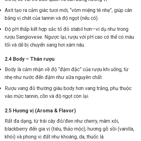
Axit tạo ra cảm giác tươi mới, “vòm miệng tê nhẹ”, giúp cân
bằng vị chát của tannin và độ ngọt (nếu có).
Độ pH thấp kết hợp sắc tố đỏ stabil hơn—ví dụ như trong
rượu Sangiovese. Ngược lại, rượu với pH cao có thể có màu
tối và dễ bị chuyển sang hơi xám nâu.
2.4 Body – Thân rượu
Body là cảm nhận về độ “đậm đặc” của rượu khi uống, từ
nhẹ như nước đến đậm như sữa nguyên chất.
Rượu vang đỏ thường giàu body hơn vang trắng, phụ thuộc
vào mức tannin, cồn và độ ngọt còn lại.
2.5 Hương vị (Aroma & Flavor)
Rất đa dạng, từ trái cây đỏ/đen như cherry, mâm xôi,
blackberry đến gia vị (tiêu, thảo mộc), hương gỗ sồi (vanilla,
khói) và phong vị đất như khoáng, da, thuốc lá.