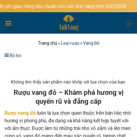
Bỏ
hàng tiêu chuẩn cho các đơn hàng trên 600.000đ
qua
nội
dung
Trang chủ
»
Loại rượu
»
Vang Đỏ
Bộ lọc
Không tìm thấy sản phẩm nào khớp với lựa chọn của bạn.
Rượu vang đỏ – Khám phá hương vị
quyến rũ và đẳng cấp
Rượu vang đỏ
luôn là lựa chọn quen thuộc trên bàn tiệc nhờ
hương vị phong phú, đa dạng và khả năng kết hợp tuyệt vời
với ẩm thực. Được làm từ những trái nho vỏ sẫm và lên men
cùng vỏ, vang đỏ mang đến màu sắc quyến rũ, tannin chát