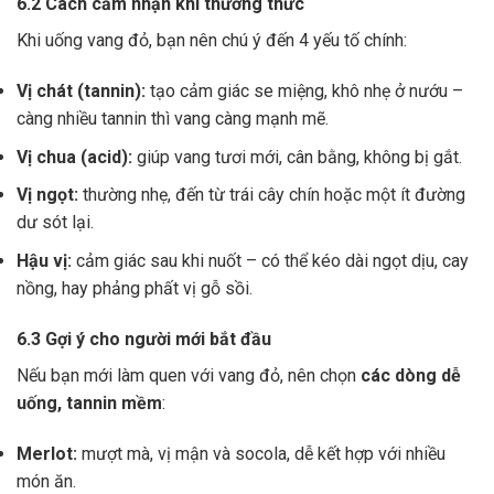
6.2 Cách cảm nhận khi thưởng thức
Khi uống vang đỏ, bạn nên chú ý đến 4 yếu tố chính:
Vị chát (tannin):
tạo cảm giác se miệng, khô nhẹ ở nướu –
càng nhiều tannin thì vang càng mạnh mẽ.
Vị chua (acid):
giúp vang tươi mới, cân bằng, không bị gắt.
Vị ngọt:
thường nhẹ, đến từ trái cây chín hoặc một ít đường
dư sót lại.
Hậu vị:
cảm giác sau khi nuốt – có thể kéo dài ngọt dịu, cay
nồng, hay phảng phất vị gỗ sồi.
6.3 Gợi ý cho người mới bắt đầu
Nếu bạn mới làm quen với vang đỏ, nên chọn
các dòng dễ
uống, tannin mềm
:
Merlot:
mượt mà, vị mận và socola, dễ kết hợp với nhiều
món ăn.