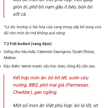
giòn bì, phở bò nạm gầu ít béo, bún bò
sốt cà.
*Lý do: hương vị hài hòa của vang trung cấp bổ sung vừa
đủ cho món ăn mà không quá nặng.
7.3 Full-bodied (vang đậm)
Giống nho tiêu biểu: Cabernet Sauvignon, Syrah/Shiraz,
Malbec.
Đặc điểm: tannin mạnh, cấu trúc chắc, nồng độ cồn cao.
Kết hợp món ăn: bò bít tết, sườn cừu
nướng, BBQ, phô mai già (Parmesan,
Cheddar), gan ngỗng.
Một số món ăn Việt phù hợp: bò lá lốt, vịt