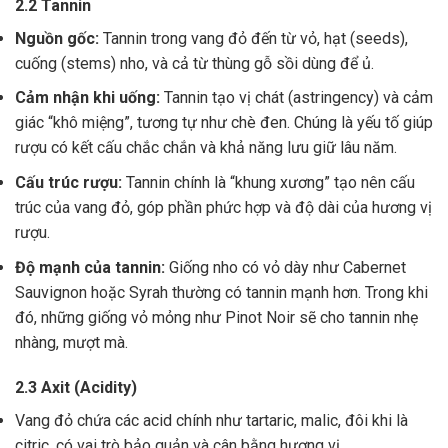
2.2 Tannin
Nguồn gốc:
Tannin trong vang đỏ đến từ vỏ, hạt (seeds),
cuống (stems) nho, và cả từ thùng gỗ sồi dùng để ủ.
Cảm nhận khi uống:
Tannin tạo vị chát (astringency) và cảm
giác “khô miệng”, tương tự như chè đen. Chúng là yếu tố giúp
rượu có kết cấu chắc chắn và khả năng lưu giữ lâu năm.
Cấu trúc rượu:
Tannin chính là “khung xương” tạo nên cấu
trúc của vang đỏ, góp phần phức hợp và độ dài của hương vị
rượu.
Độ mạnh của tannin:
Giống nho có vỏ dày như Cabernet
Sauvignon hoặc Syrah thường có tannin mạnh hơn. Trong khi
đó, những giống vỏ mỏng như Pinot Noir sẽ cho tannin nhẹ
nhàng, mượt mà.
2.3 Axit (Acidity)
Vang đỏ chứa các acid chính như tartaric, malic, đôi khi là
citric, có vai trò bảo quản và cân bằng hương vị .