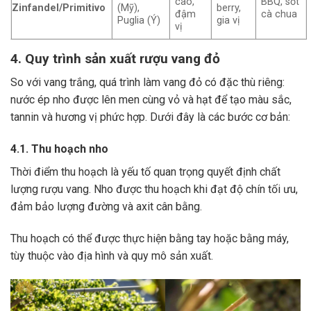
cao,
BBQ, sốt
Zinfandel/Primitivo
(Mỹ),
berry,
đậm
cà chua
Puglia (Ý)
gia vị
vị
4. Quy trình sản xuất rượu vang đỏ
So với vang trắng, quá trình làm vang đỏ có đặc thù riêng:
nước ép nho được lên men cùng vỏ và hạt để tạo màu sắc,
tannin và hương vị phức hợp. Dưới đây là các bước cơ bản:
4.1. Thu hoạch nho
Thời điểm thu hoạch là yếu tố quan trọng quyết định chất
lượng rượu vang. Nho được thu hoạch khi đạt độ chín tối ưu,
đảm bảo lượng đường và axit cân bằng.
Thu hoạch có thể được thực hiện bằng tay hoặc bằng máy,
tùy thuộc vào địa hình và quy mô sản xuất.