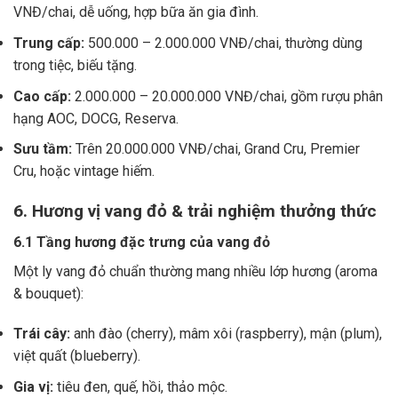
VNĐ/chai, dễ uống, hợp bữa ăn gia đình.
Trung cấp:
500.000 – 2.000.000 VNĐ/chai, thường dùng
trong tiệc, biếu tặng.
Cao cấp:
2.000.000 – 20.000.000 VNĐ/chai, gồm rượu phân
hạng AOC, DOCG, Reserva.
Sưu tầm:
Trên 20.000.000 VNĐ/chai, Grand Cru, Premier
Cru, hoặc vintage hiếm.
6. Hương vị vang đỏ & trải nghiệm thưởng thức
6.1 Tầng hương đặc trưng của vang đỏ
Một ly vang đỏ chuẩn thường mang nhiều lớp hương (aroma
& bouquet):
Trái cây:
anh đào (cherry), mâm xôi (raspberry), mận (plum),
việt quất (blueberry).
Gia vị:
tiêu đen, quế, hồi, thảo mộc.