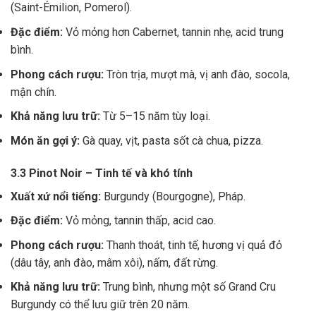
(Saint-Émilion, Pomerol).
Đặc điểm:
Vỏ mỏng hơn Cabernet, tannin nhẹ, acid trung
bình.
Phong cách rượu:
Tròn trịa, mượt mà, vị anh đào, socola,
mận chín.
Khả năng lưu trữ:
Từ 5–15 năm tùy loại.
Món ăn gợi ý:
Gà quay, vịt, pasta sốt cà chua, pizza.
3.3 Pinot Noir – Tinh tế và khó tính
Xuất xứ nổi tiếng:
Burgundy (Bourgogne), Pháp.
Đặc điểm:
Vỏ mỏng, tannin thấp, acid cao.
Phong cách rượu:
Thanh thoát, tinh tế, hương vị quả đỏ
(dâu tây, anh đào, mâm xôi), nấm, đất rừng.
Khả năng lưu trữ:
Trung bình, nhưng một số Grand Cru
Burgundy có thể lưu giữ trên 20 năm.