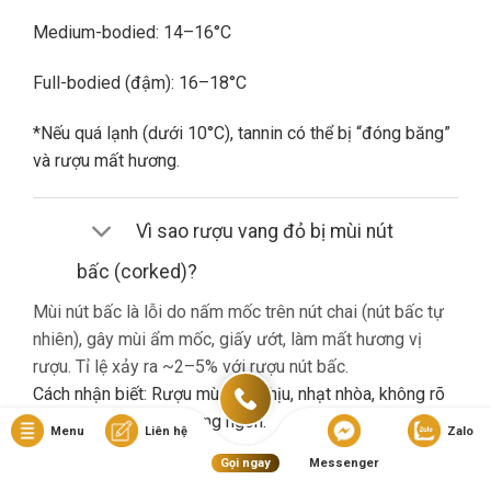
Medium-bodied: 14–16°C
Full-bodied (đậm): 16–18°C
*Nếu quá lạnh (dưới 10°C), tannin có thể bị “đóng băng”
và rượu mất hương.
Vì sao rượu vang đỏ bị mùi nút
bấc (corked)?
Mùi nút bấc là lỗi do nấm mốc trên nút chai (nút bấc tự
nhiên), gây mùi ẩm mốc, giấy ướt, làm mất hương vị
rượu. Tỉ lệ xảy ra ~2–5% với rượu nút bấc.
Cách nhận biết: Rượu mùi khó chịu, nhạt nhòa, không rõ
hương trái cây dù là vang ngon.
Menu
Liên hệ
Zalo
Gọi ngay
Messenger
Nếu gặp lỗi này, bạn nên liên hệ cửa hàng đổi trả (nếu có