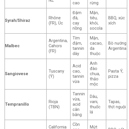
NZ
cao
rừng
Đậm
Mận,
Rhône
đà,
tiêu,
BBQ, xúc
Syrah/Shiraz
(FR), Úc
cay
khói,
xích
nồng
socola
Tím
Mận,
Argentina,
đậm,
cacao,
Bò nướng
Malbec
Cahors
tannin
da
Argentina
(FR)
dày
thuộc
Anh
Acid
đào
Tuscany
cao,
Pasta Ý,
Sangiovese
chua,
(Ý)
tannin
pizza
thảo
vừa
mộc
Tannin
Dâu,
vừa,
Rioja
vani,
Tapas,
Tempranillo
acid
(TBN)
thuốc
thịt nguội
cân
lá
bằng
Cồn
California
Mứt