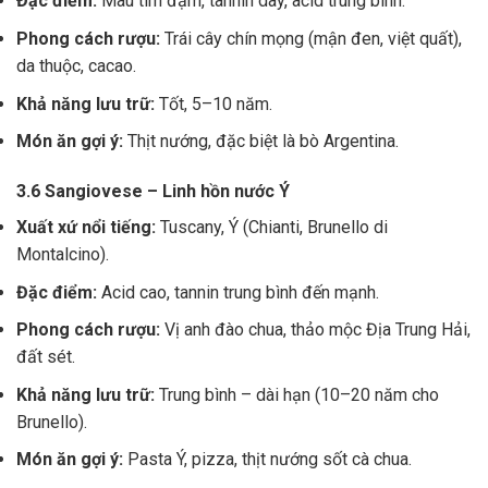
Đặc điểm:
Màu tím đậm, tannin dày, acid trung bình.
Phong cách rượu:
Trái cây chín mọng (mận đen, việt quất),
da thuộc, cacao.
Khả năng lưu trữ:
Tốt, 5–10 năm.
Món ăn gợi ý:
Thịt nướng, đặc biệt là bò Argentina.
3.6 Sangiovese – Linh hồn nước Ý
Xuất xứ nổi tiếng:
Tuscany, Ý (Chianti, Brunello di
Montalcino).
Đặc điểm:
Acid cao, tannin trung bình đến mạnh.
Phong cách rượu:
Vị anh đào chua, thảo mộc Địa Trung Hải,
đất sét.
Khả năng lưu trữ:
Trung bình – dài hạn (10–20 năm cho
Brunello).
Món ăn gợi ý:
Pasta Ý, pizza, thịt nướng sốt cà chua.