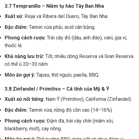
3.7 Tempranillo – Niềm tự hào Tây Ban Nha
Xuất xứ:
Rioja và Ribera del Duero, Tây Ban Nha.
Đặc điểm:
Tannin vừa phải, acid cân bằng.
Phong cách rượu:
Trái cây đỏ (dâu, anh đào), vani, gia vị,
thuốc lá.
Khả năng lưu trữ:
Tốt, nhiều dòng Reserva và Gran Reserva
có thể ủ 20–30 năm.
Món ăn gợi ý:
Tapas, thịt nguội, paella, BBQ.
3.8 Zinfandel / Primitivo – Cá tính của Mỹ & Ý
Xuất xứ nổi tiếng:
Nam Ý (Primitivo), California (Zinfandel).
Đặc điểm:
Tannin vừa, nồng độ cồn cao (14–16%).
Phong cách rượu:
Đậm đà, trái cây chín (mâm xôi,
blackberry, mứt), cay nồng.