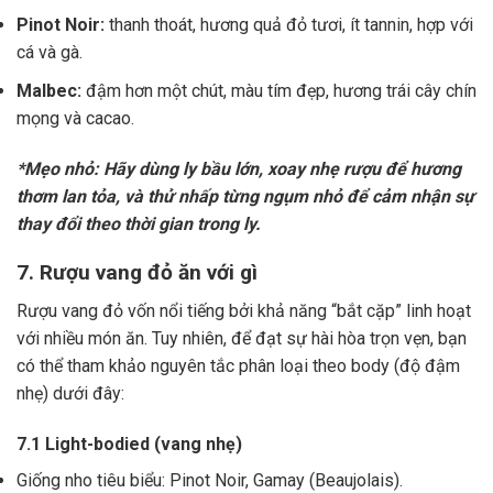
Pinot Noir:
thanh thoát, hương quả đỏ tươi, ít tannin, hợp với
cá và gà.
Malbec:
đậm hơn một chút, màu tím đẹp, hương trái cây chín
mọng và cacao.
*Mẹo nhỏ: Hãy dùng ly bầu lớn, xoay nhẹ rượu để hương
thơm lan tỏa, và thử nhấp từng ngụm nhỏ để cảm nhận sự
thay đổi theo thời gian trong ly.
7. Rượu vang đỏ ăn với gì
Rượu vang đỏ vốn nổi tiếng bởi khả năng “bắt cặp” linh hoạt
với nhiều món ăn. Tuy nhiên, để đạt sự hài hòa trọn vẹn, bạn
có thể tham khảo nguyên tắc phân loại theo body (độ đậm
nhẹ) dưới đây:
7.1 Light-bodied (vang nhẹ)
Giống nho tiêu biểu: Pinot Noir, Gamay (Beaujolais).