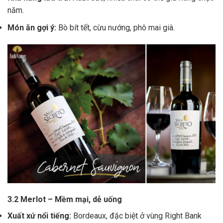
năm.
Món ăn gợi ý:
Bò bít tết, cừu nướng, phô mai già.
3.2 Merlot – Mềm mại, dễ uống
Xuất xứ nổi tiếng:
Bordeaux, đặc biệt ở vùng Right Bank