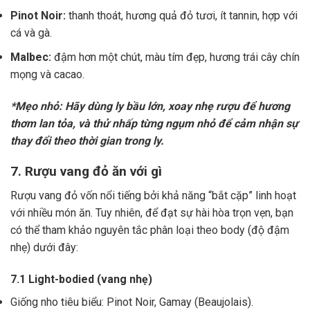
Pinot Noir:
thanh thoát, hương quả đỏ tươi, ít tannin, hợp với
cá và gà.
Malbec:
đậm hơn một chút, màu tím đẹp, hương trái cây chín
mọng và cacao.
*Mẹo nhỏ: Hãy dùng ly bầu lớn, xoay nhẹ rượu để hương
thơm lan tỏa, và thử nhấp từng ngụm nhỏ để cảm nhận sự
thay đổi theo thời gian trong ly.
7. Rượu vang đỏ ăn với gì
Rượu vang đỏ vốn nổi tiếng bởi khả năng “bắt cặp” linh hoạt
với nhiều món ăn. Tuy nhiên, để đạt sự hài hòa trọn vẹn, bạn
có thể tham khảo nguyên tắc phân loại theo body (độ đậm
nhẹ) dưới đây:
7.1 Light-bodied (vang nhẹ)
Giống nho tiêu biểu: Pinot Noir, Gamay (Beaujolais).