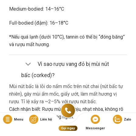
Medium-bodied: 14–16°C
Full-bodied (đậm): 16–18°C
*Nếu quá lạnh (dưới 10°C), tannin có thể bị “đóng băng”
và rượu mất hương.
Vì sao rượu vang đỏ bị mùi nút
bấc (corked)?
Mùi nút bấc là lỗi do nấm mốc trên nút chai (nút bấc tự
nhiên), gây mùi ẩm mốc, giấy ướt, làm mất hương vị
rượu. Tỉ lệ xảy ra ~2–5% với rượu nút bấc.
Cách nhận biết: Rượu mùi khó chịu, nhạt nhòa, không rõ
hương trái cây dù là vang ngon.
Menu
Liên hệ
Zalo
Gọi ngay
Messenger
Nếu gặp lỗi này, bạn nên liên hệ cửa hàng đổi trả (nếu có