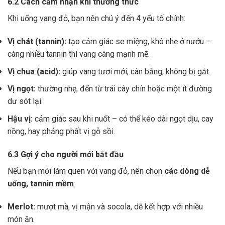
6.2 Cách cảm nhận khi thưởng thức
Khi uống vang đỏ, bạn nên chú ý đến 4 yếu tố chính:
Vị chát (tannin):
tạo cảm giác se miệng, khô nhẹ ở nướu –
càng nhiều tannin thì vang càng mạnh mẽ.
Vị chua (acid):
giúp vang tươi mới, cân bằng, không bị gắt.
Vị ngọt:
thường nhẹ, đến từ trái cây chín hoặc một ít đường
dư sót lại.
Hậu vị:
cảm giác sau khi nuốt – có thể kéo dài ngọt dịu, cay
nồng, hay phảng phất vị gỗ sồi.
6.3 Gợi ý cho người mới bắt đầu
Nếu bạn mới làm quen với vang đỏ, nên chọn
các dòng dễ
uống, tannin mềm
:
Merlot:
mượt mà, vị mận và socola, dễ kết hợp với nhiều
món ăn.