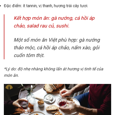
Đặc điểm: ít tannin, vị thanh, hương trái cây tươi.
Kết hợp món ăn: gà nướng, cá hồi áp
chảo, salad rau củ, sushi.
Một số món ăn Việt phù hợp: gà nướng
thảo mộc, cá hồi áp chảo, nấm xào, gỏi
cuốn tôm thịt.
*Lý do: độ nhẹ nhàng không lấn át hương vị tinh tế của
món ăn.