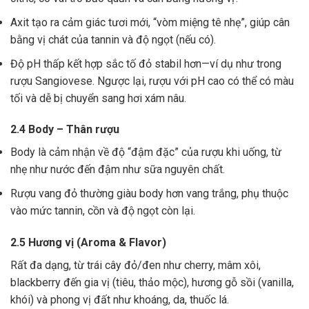
Axit tạo ra cảm giác tươi mới, “vòm miệng tê nhẹ”, giúp cân
bằng vị chát của tannin và độ ngọt (nếu có).
Độ pH thấp kết hợp sắc tố đỏ stabil hơn—ví dụ như trong
rượu Sangiovese. Ngược lại, rượu với pH cao có thể có màu
tối và dễ bị chuyển sang hơi xám nâu.
2.4 Body – Thân rượu
Body là cảm nhận về độ “đậm đặc” của rượu khi uống, từ
nhẹ như nước đến đậm như sữa nguyên chất.
Rượu vang đỏ thường giàu body hơn vang trắng, phụ thuộc
vào mức tannin, cồn và độ ngọt còn lại.
2.5 Hương vị (Aroma & Flavor)
Rất đa dạng, từ trái cây đỏ/đen như cherry, mâm xôi,
blackberry đến gia vị (tiêu, thảo mộc), hương gỗ sồi (vanilla,
khói) và phong vị đất như khoáng, da, thuốc lá.