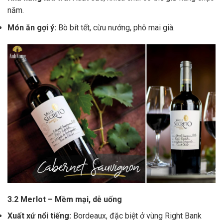
năm.
Món ăn gợi ý:
Bò bít tết, cừu nướng, phô mai già.
3.2 Merlot – Mềm mại, dễ uống
Xuất xứ nổi tiếng:
Bordeaux, đặc biệt ở vùng Right Bank