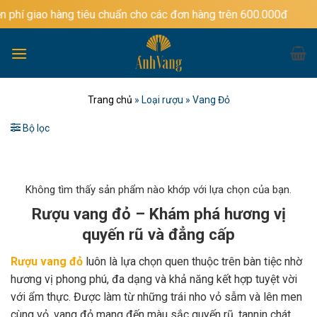
Bỏ
àng tiêu chuẩn cho các đơn hàng trên 600.000đ
qua
nội
dung
Trang chủ
»
Loại rượu
»
Vang Đỏ
Bộ lọc
Không tìm thấy sản phẩm nào khớp với lựa chọn của bạn.
Rượu vang đỏ – Khám phá hương vị
quyến rũ và đẳng cấp
Rượu vang đỏ
luôn là lựa chọn quen thuộc trên bàn tiệc nhờ
hương vị phong phú, đa dạng và khả năng kết hợp tuyệt vời
với ẩm thực. Được làm từ những trái nho vỏ sẫm và lên men
cùng vỏ, vang đỏ mang đến màu sắc quyến rũ, tannin chát