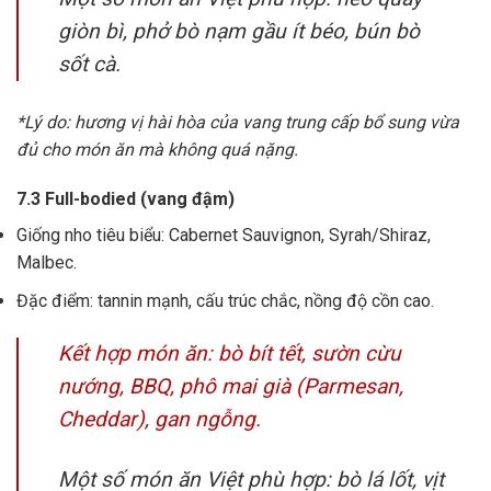
giòn bì, phở bò nạm gầu ít béo, bún bò
sốt cà.
*Lý do: hương vị hài hòa của vang trung cấp bổ sung vừa
đủ cho món ăn mà không quá nặng.
7.3 Full-bodied (vang đậm)
Giống nho tiêu biểu: Cabernet Sauvignon, Syrah/Shiraz,
Malbec.
Đặc điểm: tannin mạnh, cấu trúc chắc, nồng độ cồn cao.
Kết hợp món ăn: bò bít tết, sườn cừu
nướng, BBQ, phô mai già (Parmesan,
Cheddar), gan ngỗng.
Một số món ăn Việt phù hợp: bò lá lốt, vịt