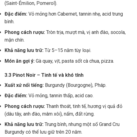
(Saint-Émilion, Pomerol).
Đặc điểm:
Vỏ mỏng hơn Cabernet, tannin nhẹ, acid trung
bình.
Phong cách rượu:
Tròn trịa, mượt mà, vị anh đào, socola,
mận chín.
Khả năng lưu trữ:
Từ 5–15 năm tùy loại.
Món ăn gợi ý:
Gà quay, vịt, pasta sốt cà chua, pizza.
3.3 Pinot Noir – Tinh tế và khó tính
Xuất xứ nổi tiếng:
Burgundy (Bourgogne), Pháp.
Đặc điểm:
Vỏ mỏng, tannin thấp, acid cao.
Phong cách rượu:
Thanh thoát, tinh tế, hương vị quả đỏ
(dâu tây, anh đào, mâm xôi), nấm, đất rừng.
Khả năng lưu trữ:
Trung bình, nhưng một số Grand Cru
Burgundy có thể lưu giữ trên 20 năm.