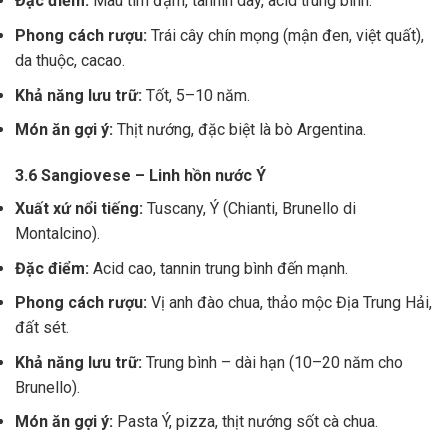
Đặc điểm:
Màu tím đậm, tannin dày, acid trung bình.
Phong cách rượu:
Trái cây chín mọng (mận đen, việt quất),
da thuộc, cacao.
Khả năng lưu trữ:
Tốt, 5–10 năm.
Món ăn gợi ý:
Thịt nướng, đặc biệt là bò Argentina.
3.6 Sangiovese – Linh hồn nước Ý
Xuất xứ nổi tiếng:
Tuscany, Ý (Chianti, Brunello di
Montalcino).
Đặc điểm:
Acid cao, tannin trung bình đến mạnh.
Phong cách rượu:
Vị anh đào chua, thảo mộc Địa Trung Hải,
đất sét.
Khả năng lưu trữ:
Trung bình – dài hạn (10–20 năm cho
Brunello).
Món ăn gợi ý:
Pasta Ý, pizza, thịt nướng sốt cà chua.