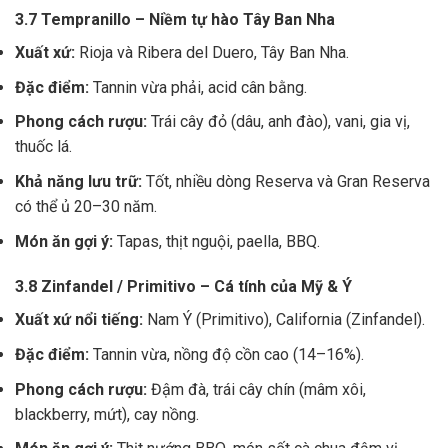
3.7 Tempranillo – Niềm tự hào Tây Ban Nha
Xuất xứ:
Rioja và Ribera del Duero, Tây Ban Nha.
Đặc điểm:
Tannin vừa phải, acid cân bằng.
Phong cách rượu:
Trái cây đỏ (dâu, anh đào), vani, gia vị,
thuốc lá.
Khả năng lưu trữ:
Tốt, nhiều dòng Reserva và Gran Reserva
có thể ủ 20–30 năm.
Món ăn gợi ý:
Tapas, thịt nguội, paella, BBQ.
3.8 Zinfandel / Primitivo – Cá tính của Mỹ & Ý
Xuất xứ nổi tiếng:
Nam Ý (Primitivo), California (Zinfandel).
Đặc điểm:
Tannin vừa, nồng độ cồn cao (14–16%).
Phong cách rượu:
Đậm đà, trái cây chín (mâm xôi,
blackberry, mứt), cay nồng.