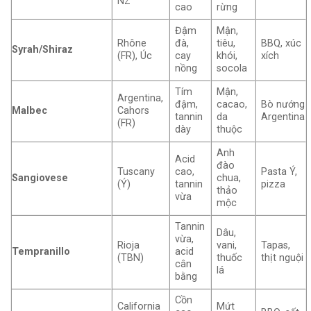
NZ
cao
rừng
Đậm
Mận,
Rhône
đà,
tiêu,
BBQ, xúc
Syrah/Shiraz
(FR), Úc
cay
khói,
xích
nồng
socola
Tím
Mận,
Argentina,
đậm,
cacao,
Bò nướng
Malbec
Cahors
tannin
da
Argentina
(FR)
dày
thuộc
Anh
Acid
đào
Tuscany
cao,
Pasta Ý,
Sangiovese
chua,
(Ý)
tannin
pizza
thảo
vừa
mộc
Tannin
Dâu,
vừa,
Rioja
vani,
Tapas,
Tempranillo
acid
(TBN)
thuốc
thịt nguội
cân
lá
bằng
Cồn
California
Mứt