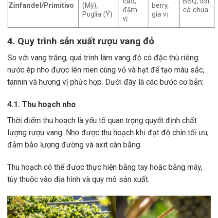
cao,
BBQ, sốt
Zinfandel/Primitivo
(Mỹ),
berry,
đậm
cà chua
Puglia (Ý)
gia vị
vị
4. Quy trình sản xuất rượu vang đỏ
So với vang trắng, quá trình làm vang đỏ có đặc thù riêng:
nước ép nho được lên men cùng vỏ và hạt để tạo màu sắc,
tannin và hương vị phức hợp. Dưới đây là các bước cơ bản:
4.1. Thu hoạch nho
Thời điểm thu hoạch là yếu tố quan trọng quyết định chất
lượng rượu vang. Nho được thu hoạch khi đạt độ chín tối ưu,
đảm bảo lượng đường và axit cân bằng.
Thu hoạch có thể được thực hiện bằng tay hoặc bằng máy,
tùy thuộc vào địa hình và quy mô sản xuất.