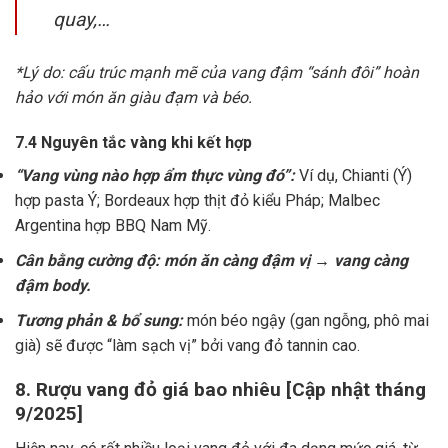
quay,…
*Lý do: cấu trúc mạnh mẽ của vang đậm “sánh đôi” hoàn
hảo với món ăn giàu đạm và béo.
7.4 Nguyên tắc vàng khi kết hợp
“Vang vùng nào hợp ẩm thực vùng đó”:
Ví dụ, Chianti (Ý)
hợp pasta Ý; Bordeaux hợp thịt đỏ kiểu Pháp; Malbec
Argentina hợp BBQ Nam Mỹ.
Cân bằng cường độ: món ăn càng đậm vị → vang càng
đậm body.
Tương phản & bổ sung:
món béo ngậy (gan ngỗng, phô mai
già) sẽ được “làm sạch vị” bởi vang đỏ tannin cao.
8. Rượu vang đỏ giá bao nhiêu [Cập nhật tháng
9/2025]