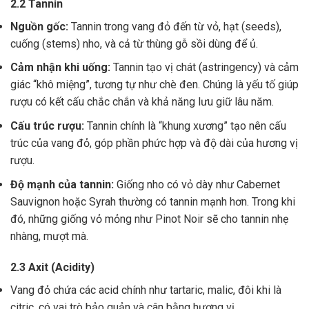
2.2 Tannin
Nguồn gốc:
Tannin trong vang đỏ đến từ vỏ, hạt (seeds),
cuống (stems) nho, và cả từ thùng gỗ sồi dùng để ủ.
Cảm nhận khi uống:
Tannin tạo vị chát (astringency) và cảm
giác “khô miệng”, tương tự như chè đen. Chúng là yếu tố giúp
rượu có kết cấu chắc chắn và khả năng lưu giữ lâu năm.
Cấu trúc rượu:
Tannin chính là “khung xương” tạo nên cấu
trúc của vang đỏ, góp phần phức hợp và độ dài của hương vị
rượu.
Độ mạnh của tannin:
Giống nho có vỏ dày như Cabernet
Sauvignon hoặc Syrah thường có tannin mạnh hơn. Trong khi
đó, những giống vỏ mỏng như Pinot Noir sẽ cho tannin nhẹ
nhàng, mượt mà.
2.3 Axit (Acidity)
Vang đỏ chứa các acid chính như tartaric, malic, đôi khi là
citric, có vai trò bảo quản và cân bằng hương vị .