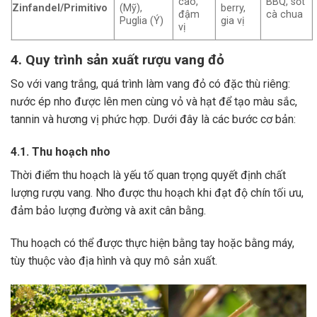
cao,
BBQ, sốt
Zinfandel/Primitivo
(Mỹ),
berry,
đậm
cà chua
Puglia (Ý)
gia vị
vị
4. Quy trình sản xuất rượu vang đỏ
So với vang trắng, quá trình làm vang đỏ có đặc thù riêng:
nước ép nho được lên men cùng vỏ và hạt để tạo màu sắc,
tannin và hương vị phức hợp. Dưới đây là các bước cơ bản:
4.1. Thu hoạch nho
Thời điểm thu hoạch là yếu tố quan trọng quyết định chất
lượng rượu vang. Nho được thu hoạch khi đạt độ chín tối ưu,
đảm bảo lượng đường và axit cân bằng.
Thu hoạch có thể được thực hiện bằng tay hoặc bằng máy,
tùy thuộc vào địa hình và quy mô sản xuất.