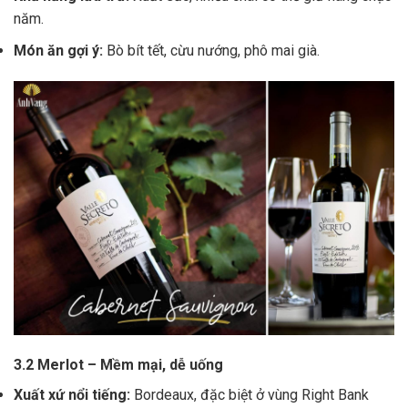
năm.
Món ăn gợi ý:
Bò bít tết, cừu nướng, phô mai già.
3.2 Merlot – Mềm mại, dễ uống
Xuất xứ nổi tiếng:
Bordeaux, đặc biệt ở vùng Right Bank