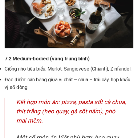
7.2 Medium-bodied (vang trung bình)
Giống nho tiêu biểu: Merlot, Sangiovese (Chianti), Zinfandel.
Đặc điểm: cân bằng giữa vị chát – chua – trái cây, hợp khẩu
vị số đông.
Kết hợp món ăn: pizza, pasta sốt cà chua,
thịt trắng (heo quay, gà sốt nấm), phô
mai mềm.
Một số món ăn Việt phù hợp: heo quay