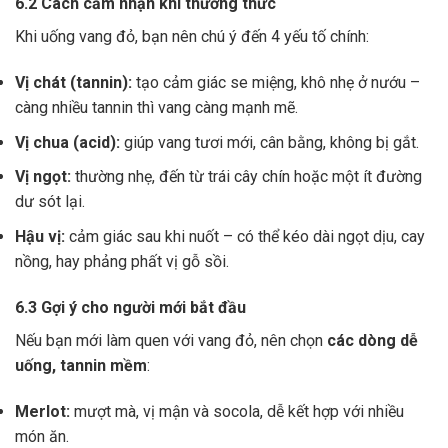
6.2 Cách cảm nhận khi thưởng thức
Khi uống vang đỏ, bạn nên chú ý đến 4 yếu tố chính:
Vị chát (tannin):
tạo cảm giác se miệng, khô nhẹ ở nướu –
càng nhiều tannin thì vang càng mạnh mẽ.
Vị chua (acid):
giúp vang tươi mới, cân bằng, không bị gắt.
Vị ngọt:
thường nhẹ, đến từ trái cây chín hoặc một ít đường
dư sót lại.
Hậu vị:
cảm giác sau khi nuốt – có thể kéo dài ngọt dịu, cay
nồng, hay phảng phất vị gỗ sồi.
6.3 Gợi ý cho người mới bắt đầu
Nếu bạn mới làm quen với vang đỏ, nên chọn
các dòng dễ
uống, tannin mềm
:
Merlot:
mượt mà, vị mận và socola, dễ kết hợp với nhiều
món ăn.