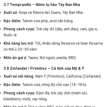
3.7 Tempranillo – Niềm tự hào Tây Ban Nha
Xuất xứ:
Rioja và Ribera del Duero, Tây Ban Nha.
Đặc điểm:
Tannin vừa phải, acid cân bằng.
Phong cách rượu:
Trái cây đỏ (dâu, anh đào), vani, gia vị,
thuốc lá.
Khả năng lưu trữ:
Tốt, nhiều dòng Reserva và Gran Reserva
có thể ủ 20–30 năm.
Món ăn gợi ý:
Tapas, thịt nguội, paella, BBQ.
3.8 Zinfandel / Primitivo – Cá tính của Mỹ & Ý
Xuất xứ nổi tiếng:
Nam Ý (Primitivo), California (Zinfandel).
Đặc điểm:
Tannin vừa, nồng độ cồn cao (14–16%).
Phong cách rượu:
Đậm đà, trái cây chín (mâm xôi,
blackberry, mứt), cay nồng.