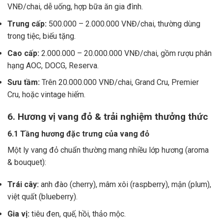
VNĐ/chai, dễ uống, hợp bữa ăn gia đình.
Trung cấp:
500.000 – 2.000.000 VNĐ/chai, thường dùng
trong tiệc, biếu tặng.
Cao cấp:
2.000.000 – 20.000.000 VNĐ/chai, gồm rượu phân
hạng AOC, DOCG, Reserva.
Sưu tầm:
Trên 20.000.000 VNĐ/chai, Grand Cru, Premier
Cru, hoặc vintage hiếm.
6. Hương vị vang đỏ & trải nghiệm thưởng thức
6.1 Tầng hương đặc trưng của vang đỏ
Một ly vang đỏ chuẩn thường mang nhiều lớp hương (aroma
& bouquet):
Trái cây:
anh đào (cherry), mâm xôi (raspberry), mận (plum),
việt quất (blueberry).
Gia vị:
tiêu đen, quế, hồi, thảo mộc.