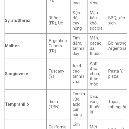
NZ
cao
rừng
Đậm
Mận,
Rhône
đà,
tiêu,
BBQ, xúc
Syrah/Shiraz
(FR), Úc
cay
khói,
xích
nồng
socola
Tím
Mận,
Argentina,
đậm,
cacao,
Bò nướng
Malbec
Cahors
tannin
da
Argentina
(FR)
dày
thuộc
Anh
Acid
đào
Tuscany
cao,
Pasta Ý,
Sangiovese
chua,
(Ý)
tannin
pizza
thảo
vừa
mộc
Tannin
Dâu,
vừa,
Rioja
vani,
Tapas,
Tempranillo
acid
(TBN)
thuốc
thịt nguội
cân
lá
bằng
Cồn
California
Mứt