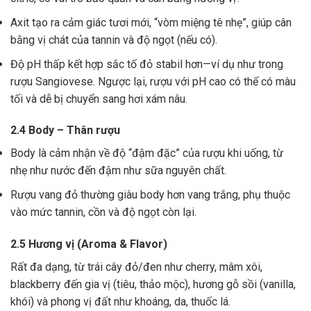
Axit tạo ra cảm giác tươi mới, “vòm miệng tê nhẹ”, giúp cân
bằng vị chát của tannin và độ ngọt (nếu có).
Độ pH thấp kết hợp sắc tố đỏ stabil hơn—ví dụ như trong
rượu Sangiovese. Ngược lại, rượu với pH cao có thể có màu
tối và dễ bị chuyển sang hơi xám nâu.
2.4 Body – Thân rượu
Body là cảm nhận về độ “đậm đặc” của rượu khi uống, từ
nhẹ như nước đến đậm như sữa nguyên chất.
Rượu vang đỏ thường giàu body hơn vang trắng, phụ thuộc
vào mức tannin, cồn và độ ngọt còn lại.
2.5 Hương vị (Aroma & Flavor)
Rất đa dạng, từ trái cây đỏ/đen như cherry, mâm xôi,
blackberry đến gia vị (tiêu, thảo mộc), hương gỗ sồi (vanilla,
khói) và phong vị đất như khoáng, da, thuốc lá.