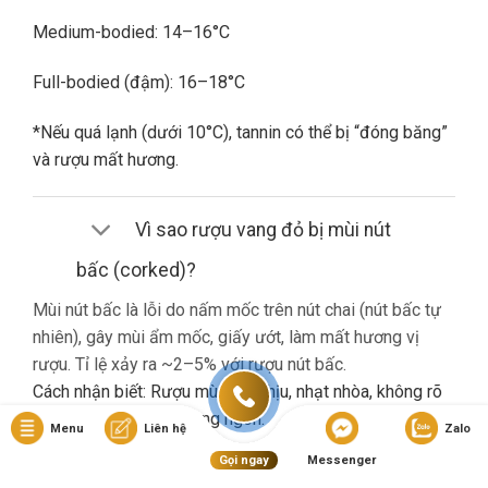
Medium-bodied: 14–16°C
Full-bodied (đậm): 16–18°C
*Nếu quá lạnh (dưới 10°C), tannin có thể bị “đóng băng”
và rượu mất hương.
Vì sao rượu vang đỏ bị mùi nút
bấc (corked)?
Mùi nút bấc là lỗi do nấm mốc trên nút chai (nút bấc tự
nhiên), gây mùi ẩm mốc, giấy ướt, làm mất hương vị
rượu. Tỉ lệ xảy ra ~2–5% với rượu nút bấc.
Cách nhận biết: Rượu mùi khó chịu, nhạt nhòa, không rõ
hương trái cây dù là vang ngon.
Menu
Liên hệ
Zalo
Gọi ngay
Messenger
Nếu gặp lỗi này, bạn nên liên hệ cửa hàng đổi trả (nếu có