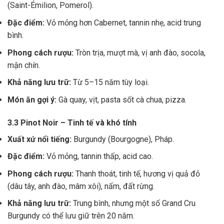
(Saint-Émilion, Pomerol).
Đặc điểm:
Vỏ mỏng hơn Cabernet, tannin nhẹ, acid trung
bình.
Phong cách rượu:
Tròn trịa, mượt mà, vị anh đào, socola,
mận chín.
Khả năng lưu trữ:
Từ 5–15 năm tùy loại.
Món ăn gợi ý:
Gà quay, vịt, pasta sốt cà chua, pizza.
3.3 Pinot Noir – Tinh tế và khó tính
Xuất xứ nổi tiếng:
Burgundy (Bourgogne), Pháp.
Đặc điểm:
Vỏ mỏng, tannin thấp, acid cao.
Phong cách rượu:
Thanh thoát, tinh tế, hương vị quả đỏ
(dâu tây, anh đào, mâm xôi), nấm, đất rừng.
Khả năng lưu trữ:
Trung bình, nhưng một số Grand Cru
Burgundy có thể lưu giữ trên 20 năm.