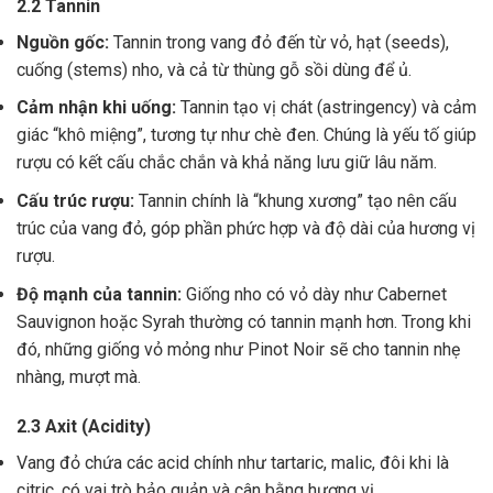
2.2 Tannin
Nguồn gốc:
Tannin trong vang đỏ đến từ vỏ, hạt (seeds),
cuống (stems) nho, và cả từ thùng gỗ sồi dùng để ủ.
Cảm nhận khi uống:
Tannin tạo vị chát (astringency) và cảm
giác “khô miệng”, tương tự như chè đen. Chúng là yếu tố giúp
rượu có kết cấu chắc chắn và khả năng lưu giữ lâu năm.
Cấu trúc rượu:
Tannin chính là “khung xương” tạo nên cấu
trúc của vang đỏ, góp phần phức hợp và độ dài của hương vị
rượu.
Độ mạnh của tannin:
Giống nho có vỏ dày như Cabernet
Sauvignon hoặc Syrah thường có tannin mạnh hơn. Trong khi
đó, những giống vỏ mỏng như Pinot Noir sẽ cho tannin nhẹ
nhàng, mượt mà.
2.3 Axit (Acidity)
Vang đỏ chứa các acid chính như tartaric, malic, đôi khi là
citric, có vai trò bảo quản và cân bằng hương vị .