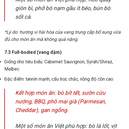
giòn bì, phở bò nạm gầu ít béo, bún bò
sốt cà.
*Lý do: hương vị hài hòa của vang trung cấp bổ sung vừa
đủ cho món ăn mà không quá nặng.
7.3 Full-bodied (vang đậm)
Giống nho tiêu biểu: Cabernet Sauvignon, Syrah/Shiraz,
Malbec.
Đặc điểm: tannin mạnh, cấu trúc chắc, nồng độ cồn cao.
Kết hợp món ăn: bò bít tết, sườn cừu
nướng, BBQ, phô mai già (Parmesan,
Cheddar), gan ngỗng.
Một số món ăn Việt phù hợp: bò lá lốt, vịt