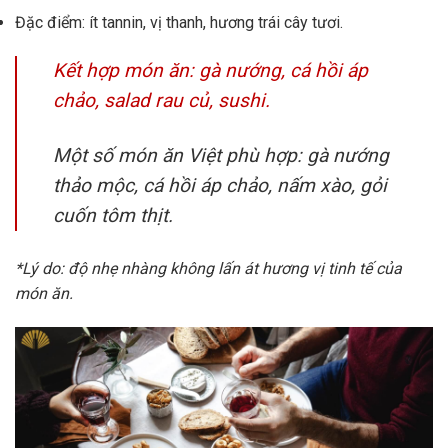
Đặc điểm: ít tannin, vị thanh, hương trái cây tươi.
Kết hợp món ăn: gà nướng, cá hồi áp
chảo, salad rau củ, sushi.
Một số món ăn Việt phù hợp: gà nướng
thảo mộc, cá hồi áp chảo, nấm xào, gỏi
cuốn tôm thịt.
*Lý do: độ nhẹ nhàng không lấn át hương vị tinh tế của
món ăn.