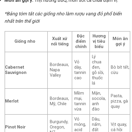
Món ăn gợi ý:
Thịt nướng BBQ, món sốt cà chua đậm vị.
*Bảng tóm tắt các giống nho làm rượu vang đỏ phổ biến
nhất trên thế giới
Đặc
Hương
Xuất xứ
Món ăn
Giống nho
điểm
vị tiêu
nổi tiếng
gợi ý
chính
biểu
Lý
Vỏ
chua
Bordeaux,
Cabernet
dày,
đen,
Bò bít tết,
Napa
Sauvignon
tannin
gỗ sồi,
cừu
Valley
cao
thuốc
lá
Mềm
Mận,
Pasta,
Bordeaux,
mại,
socola,
Merlot
pizza, gà
Mỹ, Chile
tannin
anh
quay
vừa
đào
Vỏ
Dâu,
Burgundy,
mỏng,
nấm,
Vịt quay,
Pinot Noir
Oregon,
acid
đất
cá hồi