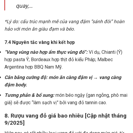
quay,…
*Lý do: cấu trúc mạnh mẽ của vang đậm “sánh đôi” hoàn
hảo với món ăn giàu đạm và béo.
7.4 Nguyên tắc vàng khi kết hợp
“Vang vùng nào hợp ẩm thực vùng đó”:
Ví dụ, Chianti (Ý)
hợp pasta Ý; Bordeaux hợp thịt đỏ kiểu Pháp; Malbec
Argentina hợp BBQ Nam Mỹ.
Cân bằng cường độ: món ăn càng đậm vị → vang càng
đậm body.
Tương phản & bổ sung:
món béo ngậy (gan ngỗng, phô mai
già) sẽ được “làm sạch vị” bởi vang đỏ tannin cao.
8. Rượu vang đỏ giá bao nhiêu [Cập nhật tháng
9/2025]