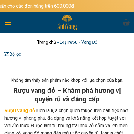
Bỏ
đơn hàng trên 600.000đ
qua
nội
dung
Trang chủ
»
Loại rượu
»
Vang Đỏ
Bộ lọc
Không tìm thấy sản phẩm nào khớp với lựa chọn của bạn.
Rượu vang đỏ – Khám phá hương vị
quyến rũ và đẳng cấp
Rượu vang đỏ
luôn là lựa chọn quen thuộc trên bàn tiệc nhờ
hương vị phong phú, đa dạng và khả năng kết hợp tuyệt vời
với ẩm thực. Được làm từ những trái nho vỏ sẫm và lên men
cùng vỏ, vang đỏ mang đến màu sắc quyến rũ, tannin chát