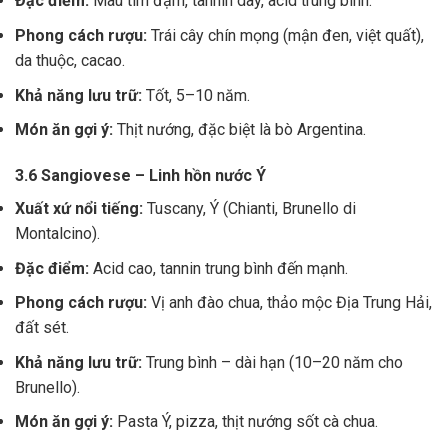
Đặc điểm:
Màu tím đậm, tannin dày, acid trung bình.
Phong cách rượu:
Trái cây chín mọng (mận đen, việt quất),
da thuộc, cacao.
Khả năng lưu trữ:
Tốt, 5–10 năm.
Món ăn gợi ý:
Thịt nướng, đặc biệt là bò Argentina.
3.6 Sangiovese – Linh hồn nước Ý
Xuất xứ nổi tiếng:
Tuscany, Ý (Chianti, Brunello di
Montalcino).
Đặc điểm:
Acid cao, tannin trung bình đến mạnh.
Phong cách rượu:
Vị anh đào chua, thảo mộc Địa Trung Hải,
đất sét.
Khả năng lưu trữ:
Trung bình – dài hạn (10–20 năm cho
Brunello).
Món ăn gợi ý:
Pasta Ý, pizza, thịt nướng sốt cà chua.