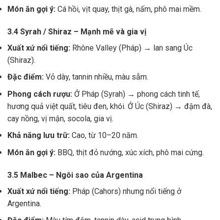
Món ăn gợi ý:
Cá hồi, vịt quay, thịt gà, nấm, phô mai mềm.
3.4 Syrah / Shiraz – Mạnh mẽ và gia vị
Xuất xứ nổi tiếng:
Rhône Valley (Pháp) → lan sang Úc
(Shiraz).
Đặc điểm:
Vỏ dày, tannin nhiều, màu sẫm.
Phong cách rượu:
Ở Pháp (Syrah) → phong cách tinh tế,
hương quả việt quất, tiêu đen, khói. Ở Úc (Shiraz) → đậm đà,
cay nồng, vị mận, socola, gia vị.
Khả năng lưu trữ:
Cao, từ 10–20 năm.
Món ăn gợi ý:
BBQ, thịt đỏ nướng, xúc xích, phô mai cứng.
3.5 Malbec – Ngôi sao của Argentina
Xuất xứ nổi tiếng:
Pháp (Cahors) nhưng nổi tiếng ở
Argentina.