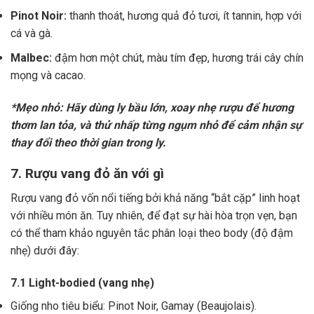
Pinot Noir:
thanh thoát, hương quả đỏ tươi, ít tannin, hợp với
cá và gà.
Malbec:
đậm hơn một chút, màu tím đẹp, hương trái cây chín
mọng và cacao.
*Mẹo nhỏ: Hãy dùng ly bầu lớn, xoay nhẹ rượu để hương
thơm lan tỏa, và thử nhấp từng ngụm nhỏ để cảm nhận sự
thay đổi theo thời gian trong ly.
7. Rượu vang đỏ ăn với gì
Rượu vang đỏ vốn nổi tiếng bởi khả năng “bắt cặp” linh hoạt
với nhiều món ăn. Tuy nhiên, để đạt sự hài hòa trọn vẹn, bạn
có thể tham khảo nguyên tắc phân loại theo body (độ đậm
nhẹ) dưới đây:
7.1 Light-bodied (vang nhẹ)
Giống nho tiêu biểu: Pinot Noir, Gamay (Beaujolais).