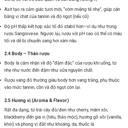
Axit tạo ra cảm giác tươi mới, “vòm miệng tê nhẹ”, giúp cân
bằng vị chát của tannin và độ ngọt (nếu có).
Độ pH thấp kết hợp sắc tố đỏ stabil hơn—ví dụ như trong
rượu Sangiovese. Ngược lại, rượu với pH cao có thể có màu
tối và dễ bị chuyển sang hơi xám nâu.
2.4 Body – Thân rượu
Body là cảm nhận về độ “đậm đặc” của rượu khi uống, từ
nhẹ như nước đến đậm như sữa nguyên chất.
Rượu vang đỏ thường giàu body hơn vang trắng, phụ thuộc
vào mức tannin, cồn và độ ngọt còn lại.
2.5 Hương vị (Aroma & Flavor)
Rất đa dạng, từ trái cây đỏ/đen như cherry, mâm xôi,
blackberry đến gia vị (tiêu, thảo mộc), hương gỗ sồi (vanilla,
khói) và phong vị đất như khoáng, da, thuốc lá.