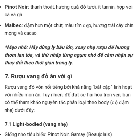
Pinot Noir:
thanh thoát, hương quả đỏ tươi, ít tannin, hợp với
cá và gà.
Malbec:
đậm hơn một chút, màu tím đẹp, hương trái cây chín
mọng và cacao.
*Mẹo nhỏ: Hãy dùng ly bầu lớn, xoay nhẹ rượu để hương
thơm lan tỏa, và thử nhấp từng ngụm nhỏ để cảm nhận sự
thay đổi theo thời gian trong ly.
7. Rượu vang đỏ ăn với gì
Rượu vang đỏ vốn nổi tiếng bởi khả năng “bắt cặp” linh hoạt
với nhiều món ăn. Tuy nhiên, để đạt sự hài hòa trọn vẹn, bạn
có thể tham khảo nguyên tắc phân loại theo body (độ đậm
nhẹ) dưới đây:
7.1 Light-bodied (vang nhẹ)
Giống nho tiêu biểu: Pinot Noir, Gamay (Beaujolais).