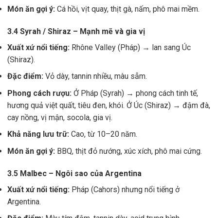
Món ăn gợi ý:
Cá hồi, vịt quay, thịt gà, nấm, phô mai mềm.
3.4 Syrah / Shiraz – Mạnh mẽ và gia vị
Xuất xứ nổi tiếng:
Rhône Valley (Pháp) → lan sang Úc
(Shiraz).
Đặc điểm:
Vỏ dày, tannin nhiều, màu sẫm.
Phong cách rượu:
Ở Pháp (Syrah) → phong cách tinh tế,
hương quả việt quất, tiêu đen, khói. Ở Úc (Shiraz) → đậm đà,
cay nồng, vị mận, socola, gia vị.
Khả năng lưu trữ:
Cao, từ 10–20 năm.
Món ăn gợi ý:
BBQ, thịt đỏ nướng, xúc xích, phô mai cứng.
3.5 Malbec – Ngôi sao của Argentina
Xuất xứ nổi tiếng:
Pháp (Cahors) nhưng nổi tiếng ở
Argentina.