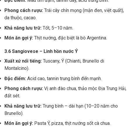
Đặc điểm:
Màu tím đậm, tannin dày, acid trung bình.
Phong cách rượu:
Trái cây chín mọng (mận đen, việt quất),
da thuộc, cacao.
Khả năng lưu trữ:
Tốt, 5–10 năm.
Món ăn gợi ý:
Thịt nướng, đặc biệt là bò Argentina.
3.6 Sangiovese – Linh hồn nước Ý
Xuất xứ nổi tiếng:
Tuscany, Ý (Chianti, Brunello di
Montalcino).
Đặc điểm:
Acid cao, tannin trung bình đến mạnh.
Phong cách rượu:
Vị anh đào chua, thảo mộc Địa Trung Hải,
đất sét.
Khả năng lưu trữ:
Trung bình – dài hạn (10–20 năm cho
Brunello).
Món ăn gợi ý:
Pasta Ý, pizza, thịt nướng sốt cà chua.