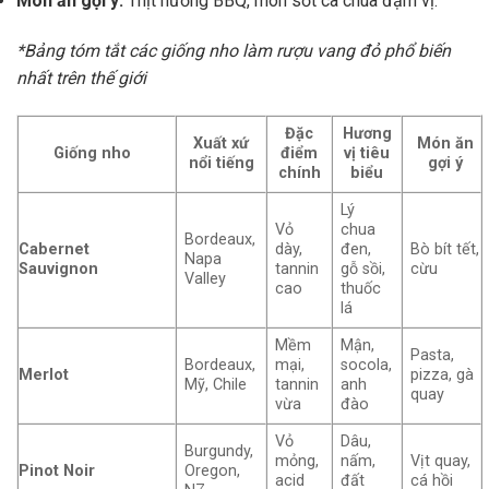
Món ăn gợi ý:
Thịt nướng BBQ, món sốt cà chua đậm vị.
*Bảng tóm tắt các giống nho làm rượu vang đỏ phổ biến
nhất trên thế giới
Đặc
Hương
Xuất xứ
Món ăn
Giống nho
điểm
vị tiêu
nổi tiếng
gợi ý
chính
biểu
Lý
Vỏ
chua
Bordeaux,
Cabernet
dày,
đen,
Bò bít tết,
Napa
Sauvignon
tannin
gỗ sồi,
cừu
Valley
cao
thuốc
lá
Mềm
Mận,
Pasta,
Bordeaux,
mại,
socola,
Merlot
pizza, gà
Mỹ, Chile
tannin
anh
quay
vừa
đào
Vỏ
Dâu,
Burgundy,
mỏng,
nấm,
Vịt quay,
Pinot Noir
Oregon,
acid
đất
cá hồi