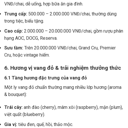
VNĐ/chai, dễ uống, hợp bữa ăn gia đình.
Trung cấp:
500.000 – 2.000.000 VNĐ/chai, thường dùng
trong tiệc, biếu tặng.
Cao cấp:
2.000.000 – 20.000.000 VNĐ/chai, gồm rượu phân
hạng AOC, DOCG, Reserva.
Sưu tầm:
Trên 20.000.000 VNĐ/chai, Grand Cru, Premier
Cru, hoặc vintage hiếm.
6. Hương vị vang đỏ & trải nghiệm thưởng thức
6.1 Tầng hương đặc trưng của vang đỏ
Một ly vang đỏ chuẩn thường mang nhiều lớp hương (aroma
& bouquet):
Trái cây:
anh đào (cherry), mâm xôi (raspberry), mận (plum),
việt quất (blueberry).
Gia vị:
tiêu đen, quế, hồi, thảo mộc.