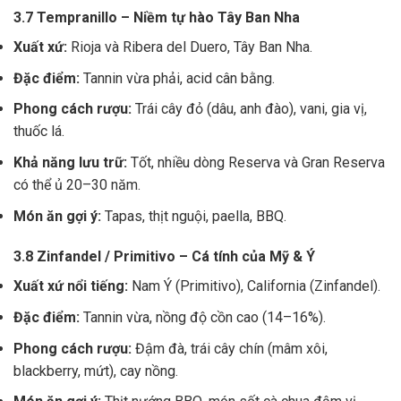
3.7 Tempranillo – Niềm tự hào Tây Ban Nha
Xuất xứ:
Rioja và Ribera del Duero, Tây Ban Nha.
Đặc điểm:
Tannin vừa phải, acid cân bằng.
Phong cách rượu:
Trái cây đỏ (dâu, anh đào), vani, gia vị,
thuốc lá.
Khả năng lưu trữ:
Tốt, nhiều dòng Reserva và Gran Reserva
có thể ủ 20–30 năm.
Món ăn gợi ý:
Tapas, thịt nguội, paella, BBQ.
3.8 Zinfandel / Primitivo – Cá tính của Mỹ & Ý
Xuất xứ nổi tiếng:
Nam Ý (Primitivo), California (Zinfandel).
Đặc điểm:
Tannin vừa, nồng độ cồn cao (14–16%).
Phong cách rượu:
Đậm đà, trái cây chín (mâm xôi,
blackberry, mứt), cay nồng.