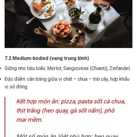
7.2 Medium-bodied (vang trung bình)
Giống nho tiêu biểu: Merlot, Sangiovese (Chianti), Zinfandel.
Đặc điểm: cân bằng giữa vị chát – chua – trái cây, hợp khẩu
vị số đông.
Kết hợp món ăn: pizza, pasta sốt cà chua,
thịt trắng (heo quay, gà sốt nấm), phô
mai mềm.
Một số món ăn Việt phù hợp: heo quay