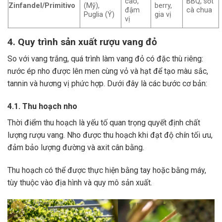
cao,
BBQ, sốt
Zinfandel/Primitivo
(Mỹ),
berry,
đậm
cà chua
Puglia (Ý)
gia vị
vị
4. Quy trình sản xuất rượu vang đỏ
So với vang trắng, quá trình làm vang đỏ có đặc thù riêng:
nước ép nho được lên men cùng vỏ và hạt để tạo màu sắc,
tannin và hương vị phức hợp. Dưới đây là các bước cơ bản:
4.1. Thu hoạch nho
Thời điểm thu hoạch là yếu tố quan trọng quyết định chất
lượng rượu vang. Nho được thu hoạch khi đạt độ chín tối ưu,
đảm bảo lượng đường và axit cân bằng.
Thu hoạch có thể được thực hiện bằng tay hoặc bằng máy,
tùy thuộc vào địa hình và quy mô sản xuất.