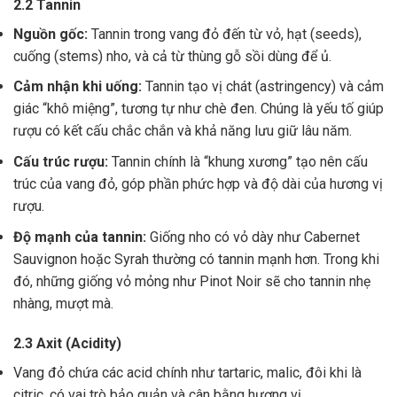
2.2 Tannin
Nguồn gốc:
Tannin trong vang đỏ đến từ vỏ, hạt (seeds),
cuống (stems) nho, và cả từ thùng gỗ sồi dùng để ủ.
Cảm nhận khi uống:
Tannin tạo vị chát (astringency) và cảm
giác “khô miệng”, tương tự như chè đen. Chúng là yếu tố giúp
rượu có kết cấu chắc chắn và khả năng lưu giữ lâu năm.
Cấu trúc rượu:
Tannin chính là “khung xương” tạo nên cấu
trúc của vang đỏ, góp phần phức hợp và độ dài của hương vị
rượu.
Độ mạnh của tannin:
Giống nho có vỏ dày như Cabernet
Sauvignon hoặc Syrah thường có tannin mạnh hơn. Trong khi
đó, những giống vỏ mỏng như Pinot Noir sẽ cho tannin nhẹ
nhàng, mượt mà.
2.3 Axit (Acidity)
Vang đỏ chứa các acid chính như tartaric, malic, đôi khi là
citric, có vai trò bảo quản và cân bằng hương vị .