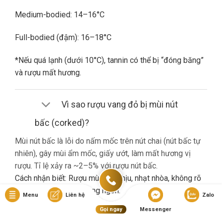
Medium-bodied: 14–16°C
Full-bodied (đậm): 16–18°C
*Nếu quá lạnh (dưới 10°C), tannin có thể bị “đóng băng”
và rượu mất hương.
Vì sao rượu vang đỏ bị mùi nút
bấc (corked)?
Mùi nút bấc là lỗi do nấm mốc trên nút chai (nút bấc tự
nhiên), gây mùi ẩm mốc, giấy ướt, làm mất hương vị
rượu. Tỉ lệ xảy ra ~2–5% với rượu nút bấc.
Cách nhận biết: Rượu mùi khó chịu, nhạt nhòa, không rõ
hương trái cây dù là vang ngon.
Menu
Liên hệ
Zalo
Gọi ngay
Messenger
Nếu gặp lỗi này, bạn nên liên hệ cửa hàng đổi trả (nếu có