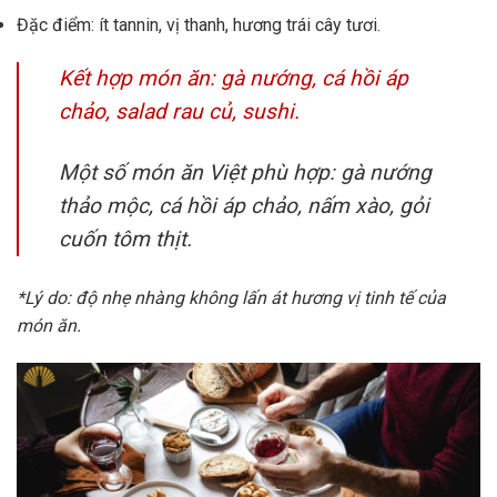
Đặc điểm: ít tannin, vị thanh, hương trái cây tươi.
Kết hợp món ăn: gà nướng, cá hồi áp
chảo, salad rau củ, sushi.
Một số món ăn Việt phù hợp: gà nướng
thảo mộc, cá hồi áp chảo, nấm xào, gỏi
cuốn tôm thịt.
*Lý do: độ nhẹ nhàng không lấn át hương vị tinh tế của
món ăn.