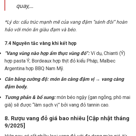
quay,…
*Lý do: cấu trúc mạnh mẽ của vang đậm “sánh đôi” hoàn
hảo với món ăn giàu đạm và béo.
7.4 Nguyên tắc vàng khi kết hợp
“Vang vùng nào hợp ẩm thực vùng đó”:
Ví dụ, Chianti (Ý)
hợp pasta Ý; Bordeaux hợp thịt đỏ kiểu Pháp; Malbec
Argentina hợp BBQ Nam Mỹ.
Cân bằng cường độ: món ăn càng đậm vị → vang càng
đậm body.
Tương phản & bổ sung:
món béo ngậy (gan ngỗng, phô mai
già) sẽ được “làm sạch vị” bởi vang đỏ tannin cao.
8. Rượu vang đỏ giá bao nhiêu [Cập nhật tháng
9/2025]