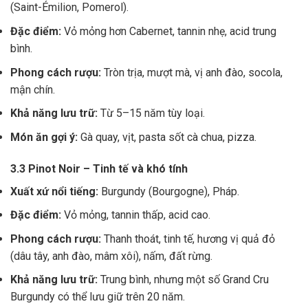
(Saint-Émilion, Pomerol).
Đặc điểm:
Vỏ mỏng hơn Cabernet, tannin nhẹ, acid trung
bình.
Phong cách rượu:
Tròn trịa, mượt mà, vị anh đào, socola,
mận chín.
Khả năng lưu trữ:
Từ 5–15 năm tùy loại.
Món ăn gợi ý:
Gà quay, vịt, pasta sốt cà chua, pizza.
3.3 Pinot Noir – Tinh tế và khó tính
Xuất xứ nổi tiếng:
Burgundy (Bourgogne), Pháp.
Đặc điểm:
Vỏ mỏng, tannin thấp, acid cao.
Phong cách rượu:
Thanh thoát, tinh tế, hương vị quả đỏ
(dâu tây, anh đào, mâm xôi), nấm, đất rừng.
Khả năng lưu trữ:
Trung bình, nhưng một số Grand Cru
Burgundy có thể lưu giữ trên 20 năm.