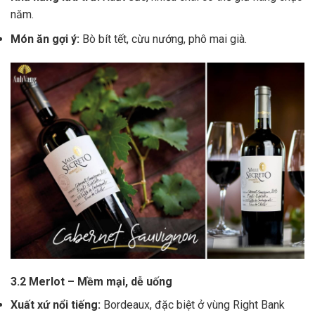
năm.
Món ăn gợi ý:
Bò bít tết, cừu nướng, phô mai già.
3.2 Merlot – Mềm mại, dễ uống
Xuất xứ nổi tiếng:
Bordeaux, đặc biệt ở vùng Right Bank