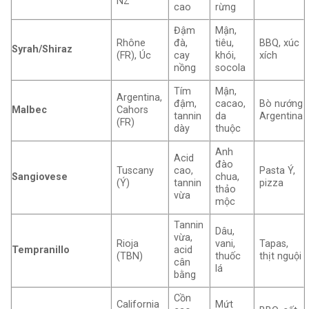
NZ
cao
rừng
Đậm
Mận,
Rhône
đà,
tiêu,
BBQ, xúc
Syrah/Shiraz
(FR), Úc
cay
khói,
xích
nồng
socola
Tím
Mận,
Argentina,
đậm,
cacao,
Bò nướng
Malbec
Cahors
tannin
da
Argentina
(FR)
dày
thuộc
Anh
Acid
đào
Tuscany
cao,
Pasta Ý,
Sangiovese
chua,
(Ý)
tannin
pizza
thảo
vừa
mộc
Tannin
Dâu,
vừa,
Rioja
vani,
Tapas,
Tempranillo
acid
(TBN)
thuốc
thịt nguội
cân
lá
bằng
Cồn
California
Mứt