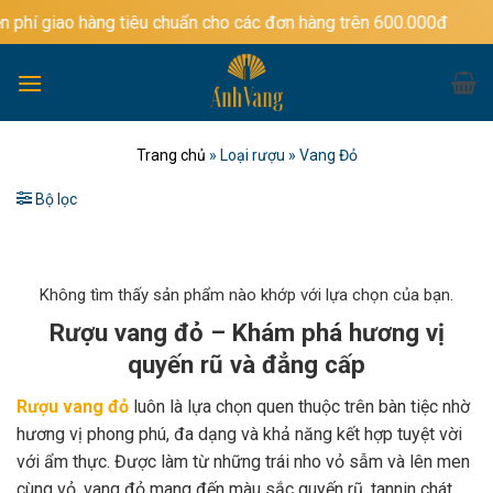
Bỏ
ng tiêu chuẩn cho các đơn hàng trên 600.000đ
qua
nội
dung
Trang chủ
»
Loại rượu
»
Vang Đỏ
Bộ lọc
Không tìm thấy sản phẩm nào khớp với lựa chọn của bạn.
Rượu vang đỏ – Khám phá hương vị
quyến rũ và đẳng cấp
Rượu vang đỏ
luôn là lựa chọn quen thuộc trên bàn tiệc nhờ
hương vị phong phú, đa dạng và khả năng kết hợp tuyệt vời
với ẩm thực. Được làm từ những trái nho vỏ sẫm và lên men
cùng vỏ, vang đỏ mang đến màu sắc quyến rũ, tannin chát