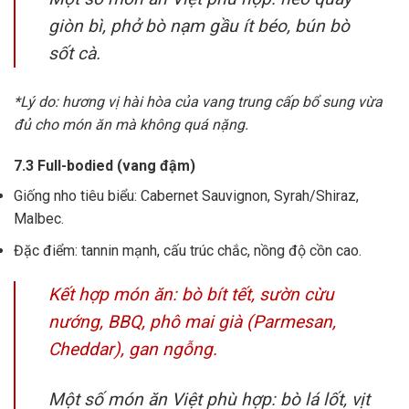
giòn bì, phở bò nạm gầu ít béo, bún bò
sốt cà.
*Lý do: hương vị hài hòa của vang trung cấp bổ sung vừa
đủ cho món ăn mà không quá nặng.
7.3 Full-bodied (vang đậm)
Giống nho tiêu biểu: Cabernet Sauvignon, Syrah/Shiraz,
Malbec.
Đặc điểm: tannin mạnh, cấu trúc chắc, nồng độ cồn cao.
Kết hợp món ăn: bò bít tết, sườn cừu
nướng, BBQ, phô mai già (Parmesan,
Cheddar), gan ngỗng.
Một số món ăn Việt phù hợp: bò lá lốt, vịt