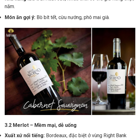
năm.
Món ăn gợi ý:
Bò bít tết, cừu nướng, phô mai già.
3.2 Merlot – Mềm mại, dễ uống
Xuất xứ nổi tiếng:
Bordeaux, đặc biệt ở vùng Right Bank