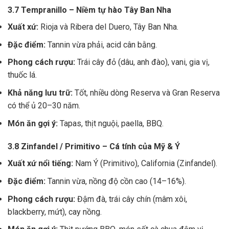
3.7 Tempranillo – Niềm tự hào Tây Ban Nha
Xuất xứ:
Rioja và Ribera del Duero, Tây Ban Nha.
Đặc điểm:
Tannin vừa phải, acid cân bằng.
Phong cách rượu:
Trái cây đỏ (dâu, anh đào), vani, gia vị,
thuốc lá.
Khả năng lưu trữ:
Tốt, nhiều dòng Reserva và Gran Reserva
có thể ủ 20–30 năm.
Món ăn gợi ý:
Tapas, thịt nguội, paella, BBQ.
3.8 Zinfandel / Primitivo – Cá tính của Mỹ & Ý
Xuất xứ nổi tiếng:
Nam Ý (Primitivo), California (Zinfandel).
Đặc điểm:
Tannin vừa, nồng độ cồn cao (14–16%).
Phong cách rượu:
Đậm đà, trái cây chín (mâm xôi,
blackberry, mứt), cay nồng.