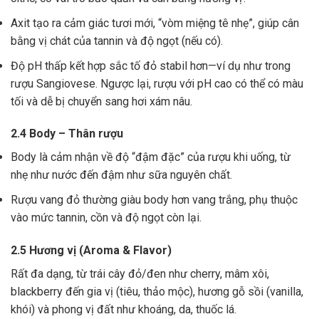
Axit tạo ra cảm giác tươi mới, “vòm miệng tê nhẹ”, giúp cân
bằng vị chát của tannin và độ ngọt (nếu có).
Độ pH thấp kết hợp sắc tố đỏ stabil hơn—ví dụ như trong
rượu Sangiovese. Ngược lại, rượu với pH cao có thể có màu
tối và dễ bị chuyển sang hơi xám nâu.
2.4 Body – Thân rượu
Body là cảm nhận về độ “đậm đặc” của rượu khi uống, từ
nhẹ như nước đến đậm như sữa nguyên chất.
Rượu vang đỏ thường giàu body hơn vang trắng, phụ thuộc
vào mức tannin, cồn và độ ngọt còn lại.
2.5 Hương vị (Aroma & Flavor)
Rất đa dạng, từ trái cây đỏ/đen như cherry, mâm xôi,
blackberry đến gia vị (tiêu, thảo mộc), hương gỗ sồi (vanilla,
khói) và phong vị đất như khoáng, da, thuốc lá.