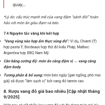
quay,…
*Lý do: cấu trúc mạnh mẽ của vang đậm “sánh đôi” hoàn
hảo với món ăn giàu đạm và béo.
7.4 Nguyên tắc vàng khi kết hợp
“Vang vùng nào hợp ẩm thực vùng đó”:
Ví dụ, Chianti (Ý)
hợp pasta Ý; Bordeaux hợp thịt đỏ kiểu Pháp; Malbec
Argentina hợp BBQ Nam Mỹ.
Cân bằng cường độ: món ăn càng đậm vị → vang càng
đậm body.
Tương phản & bổ sung:
món béo ngậy (gan ngỗng, phô mai
già) sẽ được “làm sạch vị” bởi vang đỏ tannin cao.
8. Rượu vang đỏ giá bao nhiêu [Cập nhật tháng
9/2025]