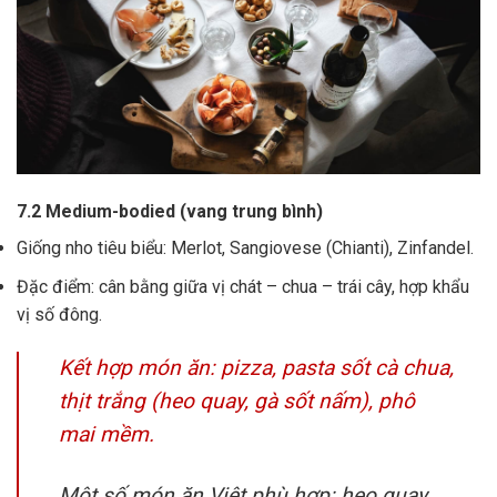
7.2 Medium-bodied (vang trung bình)
Giống nho tiêu biểu: Merlot, Sangiovese (Chianti), Zinfandel.
Đặc điểm: cân bằng giữa vị chát – chua – trái cây, hợp khẩu
vị số đông.
Kết hợp món ăn: pizza, pasta sốt cà chua,
thịt trắng (heo quay, gà sốt nấm), phô
mai mềm.
Một số món ăn Việt phù hợp: heo quay