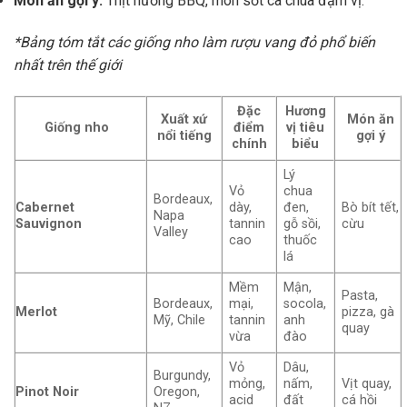
Món ăn gợi ý:
Thịt nướng BBQ, món sốt cà chua đậm vị.
*Bảng tóm tắt các giống nho làm rượu vang đỏ phổ biến
nhất trên thế giới
Đặc
Hương
Xuất xứ
Món ăn
Giống nho
điểm
vị tiêu
nổi tiếng
gợi ý
chính
biểu
Lý
Vỏ
chua
Bordeaux,
Cabernet
dày,
đen,
Bò bít tết,
Napa
Sauvignon
tannin
gỗ sồi,
cừu
Valley
cao
thuốc
lá
Mềm
Mận,
Pasta,
Bordeaux,
mại,
socola,
Merlot
pizza, gà
Mỹ, Chile
tannin
anh
quay
vừa
đào
Vỏ
Dâu,
Burgundy,
mỏng,
nấm,
Vịt quay,
Pinot Noir
Oregon,
acid
đất
cá hồi