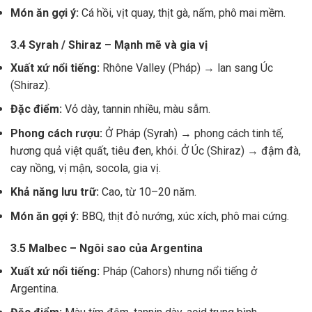
Món ăn gợi ý:
Cá hồi, vịt quay, thịt gà, nấm, phô mai mềm.
3.4 Syrah / Shiraz – Mạnh mẽ và gia vị
Xuất xứ nổi tiếng:
Rhône Valley (Pháp) → lan sang Úc
(Shiraz).
Đặc điểm:
Vỏ dày, tannin nhiều, màu sẫm.
Phong cách rượu:
Ở Pháp (Syrah) → phong cách tinh tế,
hương quả việt quất, tiêu đen, khói. Ở Úc (Shiraz) → đậm đà,
cay nồng, vị mận, socola, gia vị.
Khả năng lưu trữ:
Cao, từ 10–20 năm.
Món ăn gợi ý:
BBQ, thịt đỏ nướng, xúc xích, phô mai cứng.
3.5 Malbec – Ngôi sao của Argentina
Xuất xứ nổi tiếng:
Pháp (Cahors) nhưng nổi tiếng ở
Argentina.