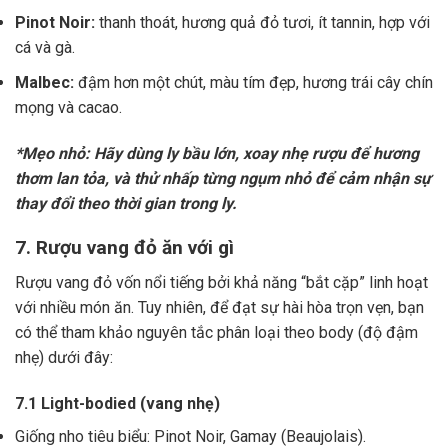
Pinot Noir:
thanh thoát, hương quả đỏ tươi, ít tannin, hợp với
cá và gà.
Malbec:
đậm hơn một chút, màu tím đẹp, hương trái cây chín
mọng và cacao.
*Mẹo nhỏ: Hãy dùng ly bầu lớn, xoay nhẹ rượu để hương
thơm lan tỏa, và thử nhấp từng ngụm nhỏ để cảm nhận sự
thay đổi theo thời gian trong ly.
7. Rượu vang đỏ ăn với gì
Rượu vang đỏ vốn nổi tiếng bởi khả năng “bắt cặp” linh hoạt
với nhiều món ăn. Tuy nhiên, để đạt sự hài hòa trọn vẹn, bạn
có thể tham khảo nguyên tắc phân loại theo body (độ đậm
nhẹ) dưới đây:
7.1 Light-bodied (vang nhẹ)
Giống nho tiêu biểu: Pinot Noir, Gamay (Beaujolais).