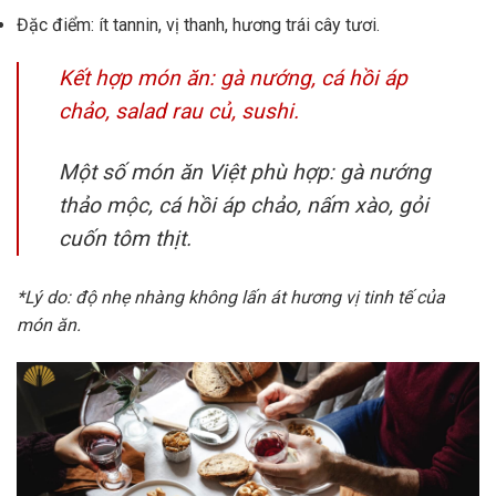
Đặc điểm: ít tannin, vị thanh, hương trái cây tươi.
Kết hợp món ăn: gà nướng, cá hồi áp
chảo, salad rau củ, sushi.
Một số món ăn Việt phù hợp: gà nướng
thảo mộc, cá hồi áp chảo, nấm xào, gỏi
cuốn tôm thịt.
*Lý do: độ nhẹ nhàng không lấn át hương vị tinh tế của
món ăn.