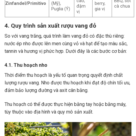
cao,
BBQ, sốt
Zinfandel/Primitivo
(Mỹ),
berry,
đậm
cà chua
Puglia (Ý)
gia vị
vị
4. Quy trình sản xuất rượu vang đỏ
So với vang trắng, quá trình làm vang đỏ có đặc thù riêng:
nước ép nho được lên men cùng vỏ và hạt để tạo màu sắc,
tannin và hương vị phức hợp. Dưới đây là các bước cơ bản:
4.1. Thu hoạch nho
Thời điểm thu hoạch là yếu tố quan trọng quyết định chất
lượng rượu vang. Nho được thu hoạch khi đạt độ chín tối ưu,
đảm bảo lượng đường và axit cân bằng.
Thu hoạch có thể được thực hiện bằng tay hoặc bằng máy,
tùy thuộc vào địa hình và quy mô sản xuất.