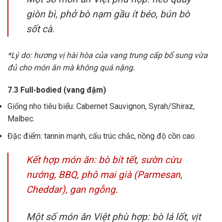
giòn bì, phở bò nạm gầu ít béo, bún bò
sốt cà.
*Lý do: hương vị hài hòa của vang trung cấp bổ sung vừa
đủ cho món ăn mà không quá nặng.
7.3 Full-bodied (vang đậm)
Giống nho tiêu biểu: Cabernet Sauvignon, Syrah/Shiraz,
Malbec.
Đặc điểm: tannin mạnh, cấu trúc chắc, nồng độ cồn cao.
Kết hợp món ăn: bò bít tết, sườn cừu
nướng, BBQ, phô mai già (Parmesan,
Cheddar), gan ngỗng.
Một số món ăn Việt phù hợp: bò lá lốt, vịt