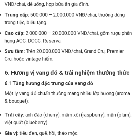
VNĐ/chai, dễ uống, hợp bữa ăn gia đình.
Trung cấp:
500.000 – 2.000.000 VNĐ/chai, thường dùng
trong tiệc, biếu tặng.
Cao cấp:
2.000.000 – 20.000.000 VNĐ/chai, gồm rượu phân
hạng AOC, DOCG, Reserva.
Sưu tầm:
Trên 20.000.000 VNĐ/chai, Grand Cru, Premier
Cru, hoặc vintage hiếm.
6. Hương vị vang đỏ & trải nghiệm thưởng thức
6.1 Tầng hương đặc trưng của vang đỏ
Một ly vang đỏ chuẩn thường mang nhiều lớp hương (aroma
& bouquet):
Trái cây:
anh đào (cherry), mâm xôi (raspberry), mận (plum),
việt quất (blueberry).
Gia vị:
tiêu đen, quế, hồi, thảo mộc.