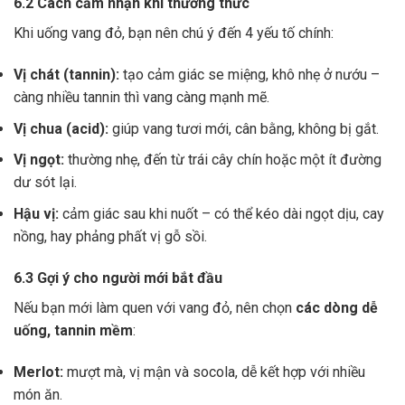
6.2 Cách cảm nhận khi thưởng thức
Khi uống vang đỏ, bạn nên chú ý đến 4 yếu tố chính:
Vị chát (tannin):
tạo cảm giác se miệng, khô nhẹ ở nướu –
càng nhiều tannin thì vang càng mạnh mẽ.
Vị chua (acid):
giúp vang tươi mới, cân bằng, không bị gắt.
Vị ngọt:
thường nhẹ, đến từ trái cây chín hoặc một ít đường
dư sót lại.
Hậu vị:
cảm giác sau khi nuốt – có thể kéo dài ngọt dịu, cay
nồng, hay phảng phất vị gỗ sồi.
6.3 Gợi ý cho người mới bắt đầu
Nếu bạn mới làm quen với vang đỏ, nên chọn
các dòng dễ
uống, tannin mềm
:
Merlot:
mượt mà, vị mận và socola, dễ kết hợp với nhiều
món ăn.