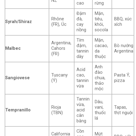
NZ
cao
rừng
Đậm
Mận,
Rhône
đà,
tiêu,
BBQ, xúc
Syrah/Shiraz
(FR), Úc
cay
khói,
xích
nồng
socola
Tím
Mận,
Argentina,
đậm,
cacao,
Bò nướng
Malbec
Cahors
tannin
da
Argentina
(FR)
dày
thuộc
Anh
Acid
đào
Tuscany
cao,
Pasta Ý,
Sangiovese
chua,
(Ý)
tannin
pizza
thảo
vừa
mộc
Tannin
Dâu,
vừa,
Rioja
vani,
Tapas,
Tempranillo
acid
(TBN)
thuốc
thịt nguội
cân
lá
bằng
Cồn
California
Mứt