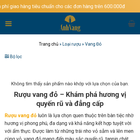
Bỏ
ng tiêu chuẩn cho các đơn hàng trên 600.000đ
qua
nội
dung
Trang chủ
»
Loại rượu
»
Vang Đỏ
Bộ lọc
Không tìm thấy sản phẩm nào khớp với lựa chọn của bạn.
Rượu vang đỏ – Khám phá hương vị
quyến rũ và đẳng cấp
Rượu vang đỏ
luôn là lựa chọn quen thuộc trên bàn tiệc nhờ
hương vị phong phú, đa dạng và khả năng kết hợp tuyệt vời
với ẩm thực. Được làm từ những trái nho vỏ sẫm và lên men
cùng vỏ, vang đỏ mang đến màu sắc quyến rũ, tannin chát