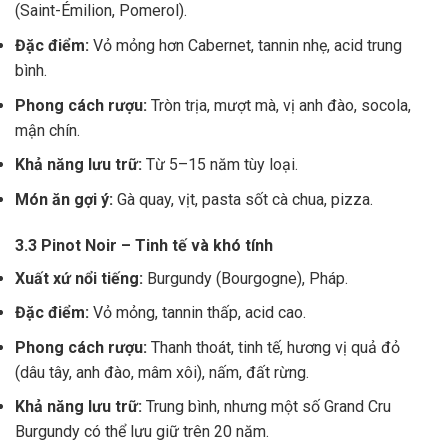
(Saint-Émilion, Pomerol).
Đặc điểm:
Vỏ mỏng hơn Cabernet, tannin nhẹ, acid trung
bình.
Phong cách rượu:
Tròn trịa, mượt mà, vị anh đào, socola,
mận chín.
Khả năng lưu trữ:
Từ 5–15 năm tùy loại.
Món ăn gợi ý:
Gà quay, vịt, pasta sốt cà chua, pizza.
3.3 Pinot Noir – Tinh tế và khó tính
Xuất xứ nổi tiếng:
Burgundy (Bourgogne), Pháp.
Đặc điểm:
Vỏ mỏng, tannin thấp, acid cao.
Phong cách rượu:
Thanh thoát, tinh tế, hương vị quả đỏ
(dâu tây, anh đào, mâm xôi), nấm, đất rừng.
Khả năng lưu trữ:
Trung bình, nhưng một số Grand Cru
Burgundy có thể lưu giữ trên 20 năm.