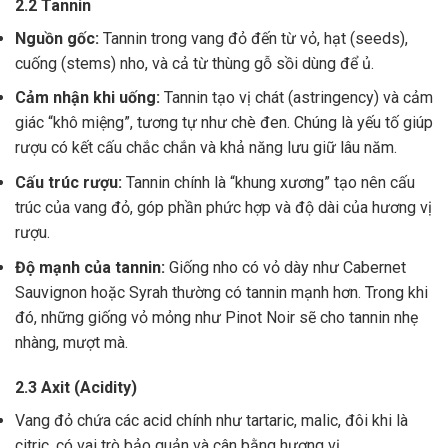
2.2 Tannin
Nguồn gốc:
Tannin trong vang đỏ đến từ vỏ, hạt (seeds),
cuống (stems) nho, và cả từ thùng gỗ sồi dùng để ủ.
Cảm nhận khi uống:
Tannin tạo vị chát (astringency) và cảm
giác “khô miệng”, tương tự như chè đen. Chúng là yếu tố giúp
rượu có kết cấu chắc chắn và khả năng lưu giữ lâu năm.
Cấu trúc rượu:
Tannin chính là “khung xương” tạo nên cấu
trúc của vang đỏ, góp phần phức hợp và độ dài của hương vị
rượu.
Độ mạnh của tannin:
Giống nho có vỏ dày như Cabernet
Sauvignon hoặc Syrah thường có tannin mạnh hơn. Trong khi
đó, những giống vỏ mỏng như Pinot Noir sẽ cho tannin nhẹ
nhàng, mượt mà.
2.3 Axit (Acidity)
Vang đỏ chứa các acid chính như tartaric, malic, đôi khi là
citric, có vai trò bảo quản và cân bằng hương vị .