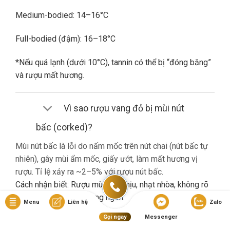
Medium-bodied: 14–16°C
Full-bodied (đậm): 16–18°C
*Nếu quá lạnh (dưới 10°C), tannin có thể bị “đóng băng”
và rượu mất hương.
Vì sao rượu vang đỏ bị mùi nút
bấc (corked)?
Mùi nút bấc là lỗi do nấm mốc trên nút chai (nút bấc tự
nhiên), gây mùi ẩm mốc, giấy ướt, làm mất hương vị
rượu. Tỉ lệ xảy ra ~2–5% với rượu nút bấc.
Cách nhận biết: Rượu mùi khó chịu, nhạt nhòa, không rõ
hương trái cây dù là vang ngon.
Menu
Liên hệ
Zalo
Gọi ngay
Messenger
Nếu gặp lỗi này, bạn nên liên hệ cửa hàng đổi trả (nếu có