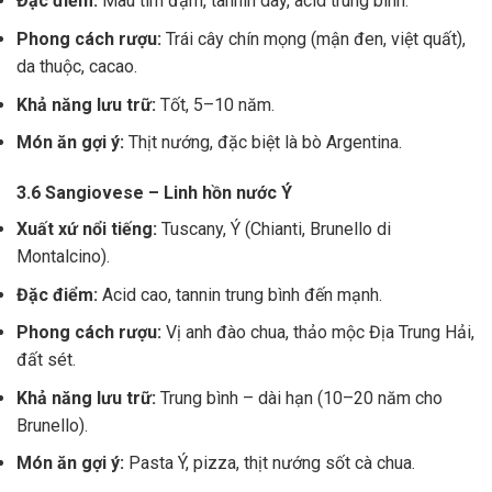
Đặc điểm:
Màu tím đậm, tannin dày, acid trung bình.
Phong cách rượu:
Trái cây chín mọng (mận đen, việt quất),
da thuộc, cacao.
Khả năng lưu trữ:
Tốt, 5–10 năm.
Món ăn gợi ý:
Thịt nướng, đặc biệt là bò Argentina.
3.6 Sangiovese – Linh hồn nước Ý
Xuất xứ nổi tiếng:
Tuscany, Ý (Chianti, Brunello di
Montalcino).
Đặc điểm:
Acid cao, tannin trung bình đến mạnh.
Phong cách rượu:
Vị anh đào chua, thảo mộc Địa Trung Hải,
đất sét.
Khả năng lưu trữ:
Trung bình – dài hạn (10–20 năm cho
Brunello).
Món ăn gợi ý:
Pasta Ý, pizza, thịt nướng sốt cà chua.