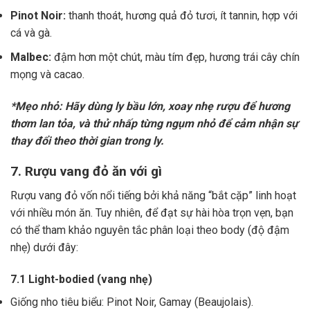
Pinot Noir:
thanh thoát, hương quả đỏ tươi, ít tannin, hợp với
cá và gà.
Malbec:
đậm hơn một chút, màu tím đẹp, hương trái cây chín
mọng và cacao.
*Mẹo nhỏ: Hãy dùng ly bầu lớn, xoay nhẹ rượu để hương
thơm lan tỏa, và thử nhấp từng ngụm nhỏ để cảm nhận sự
thay đổi theo thời gian trong ly.
7. Rượu vang đỏ ăn với gì
Rượu vang đỏ vốn nổi tiếng bởi khả năng “bắt cặp” linh hoạt
với nhiều món ăn. Tuy nhiên, để đạt sự hài hòa trọn vẹn, bạn
có thể tham khảo nguyên tắc phân loại theo body (độ đậm
nhẹ) dưới đây:
7.1 Light-bodied (vang nhẹ)
Giống nho tiêu biểu: Pinot Noir, Gamay (Beaujolais).