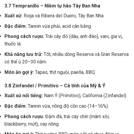
3.7 Tempranillo – Niềm tự hào Tây Ban Nha
Xuất xứ:
Rioja và Ribera del Duero, Tây Ban Nha.
Đặc điểm:
Tannin vừa phải, acid cân bằng.
Phong cách rượu:
Trái cây đỏ (dâu, anh đào), vani, gia vị,
thuốc lá.
Khả năng lưu trữ:
Tốt, nhiều dòng Reserva và Gran Reserva
có thể ủ 20–30 năm.
Món ăn gợi ý:
Tapas, thịt nguội, paella, BBQ.
3.8 Zinfandel / Primitivo – Cá tính của Mỹ & Ý
Xuất xứ nổi tiếng:
Nam Ý (Primitivo), California (Zinfandel).
Đặc điểm:
Tannin vừa, nồng độ cồn cao (14–16%).
Phong cách rượu:
Đậm đà, trái cây chín (mâm xôi,
blackberry, mứt), cay nồng.