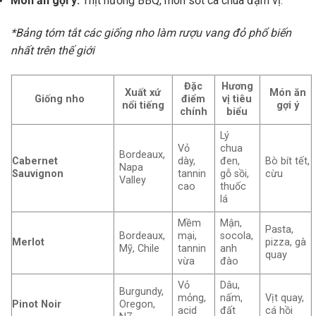
Món ăn gợi ý:
Thịt nướng BBQ, món sốt cà chua đậm vị.
*Bảng tóm tắt các giống nho làm rượu vang đỏ phổ biến
nhất trên thế giới
Đặc
Hương
Xuất xứ
Món ăn
Giống nho
điểm
vị tiêu
nổi tiếng
gợi ý
chính
biểu
Lý
Vỏ
chua
Bordeaux,
Cabernet
dày,
đen,
Bò bít tết,
Napa
Sauvignon
tannin
gỗ sồi,
cừu
Valley
cao
thuốc
lá
Mềm
Mận,
Pasta,
Bordeaux,
mại,
socola,
Merlot
pizza, gà
Mỹ, Chile
tannin
anh
quay
vừa
đào
Vỏ
Dâu,
Burgundy,
mỏng,
nấm,
Vịt quay,
Pinot Noir
Oregon,
acid
đất
cá hồi