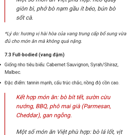
giòn bì, phở bò nạm gầu ít béo, bún bò
sốt cà.
*Lý do: hương vị hài hòa của vang trung cấp bổ sung vừa
đủ cho món ăn mà không quá nặng.
7.3 Full-bodied (vang đậm)
Giống nho tiêu biểu: Cabernet Sauvignon, Syrah/Shiraz,
Malbec.
Đặc điểm: tannin mạnh, cấu trúc chắc, nồng độ cồn cao.
Kết hợp món ăn: bò bít tết, sườn cừu
nướng, BBQ, phô mai già (Parmesan,
Cheddar), gan ngỗng.
Một số món ăn Việt phù hợp: bò lá lốt, vịt