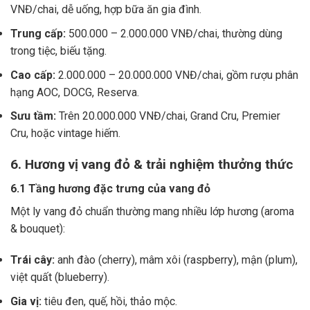
VNĐ/chai, dễ uống, hợp bữa ăn gia đình.
Trung cấp:
500.000 – 2.000.000 VNĐ/chai, thường dùng
trong tiệc, biếu tặng.
Cao cấp:
2.000.000 – 20.000.000 VNĐ/chai, gồm rượu phân
hạng AOC, DOCG, Reserva.
Sưu tầm:
Trên 20.000.000 VNĐ/chai, Grand Cru, Premier
Cru, hoặc vintage hiếm.
6. Hương vị vang đỏ & trải nghiệm thưởng thức
6.1 Tầng hương đặc trưng của vang đỏ
Một ly vang đỏ chuẩn thường mang nhiều lớp hương (aroma
& bouquet):
Trái cây:
anh đào (cherry), mâm xôi (raspberry), mận (plum),
việt quất (blueberry).
Gia vị:
tiêu đen, quế, hồi, thảo mộc.