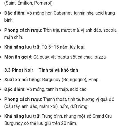
(Saint-Émilion, Pomerol).
Đặc điểm:
Vỏ mỏng hơn Cabernet, tannin nhẹ, acid trung
bình.
Phong cách rượu:
Tròn trịa, mượt mà, vị anh đào, socola,
mận chín.
Khả năng lưu trữ:
Từ 5–15 năm tùy loại.
Món ăn gợi ý:
Gà quay, vịt, pasta sốt cà chua, pizza.
3.3 Pinot Noir – Tinh tế và khó tính
Xuất xứ nổi tiếng:
Burgundy (Bourgogne), Pháp.
Đặc điểm:
Vỏ mỏng, tannin thấp, acid cao.
Phong cách rượu:
Thanh thoát, tinh tế, hương vị quả đỏ
(dâu tây, anh đào, mâm xôi), nấm, đất rừng.
Khả năng lưu trữ:
Trung bình, nhưng một số Grand Cru
Burgundy có thể lưu giữ trên 20 năm.