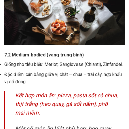
7.2 Medium-bodied (vang trung bình)
Giống nho tiêu biểu: Merlot, Sangiovese (Chianti), Zinfandel.
Đặc điểm: cân bằng giữa vị chát – chua – trái cây, hợp khẩu
vị số đông.
Kết hợp món ăn: pizza, pasta sốt cà chua,
thịt trắng (heo quay, gà sốt nấm), phô
mai mềm.
Một số món ăn Việt phù hợp: heo quay