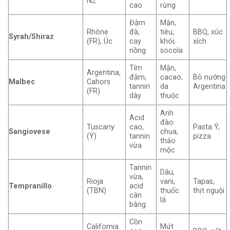
NZ
cao
rừng
Đậm
Mận,
Rhône
đà,
tiêu,
BBQ, xúc
Syrah/Shiraz
(FR), Úc
cay
khói,
xích
nồng
socola
Tím
Mận,
Argentina,
đậm,
cacao,
Bò nướng
Malbec
Cahors
tannin
da
Argentina
(FR)
dày
thuộc
Anh
Acid
đào
Tuscany
cao,
Pasta Ý,
Sangiovese
chua,
(Ý)
tannin
pizza
thảo
vừa
mộc
Tannin
Dâu,
vừa,
Rioja
vani,
Tapas,
Tempranillo
acid
(TBN)
thuốc
thịt nguội
cân
lá
bằng
Cồn
California
Mứt