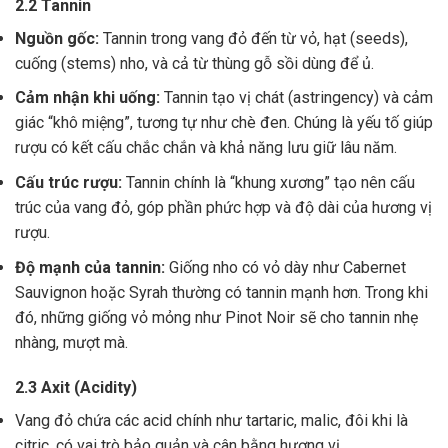
2.2 Tannin
Nguồn gốc:
Tannin trong vang đỏ đến từ vỏ, hạt (seeds),
cuống (stems) nho, và cả từ thùng gỗ sồi dùng để ủ.
Cảm nhận khi uống:
Tannin tạo vị chát (astringency) và cảm
giác “khô miệng”, tương tự như chè đen. Chúng là yếu tố giúp
rượu có kết cấu chắc chắn và khả năng lưu giữ lâu năm.
Cấu trúc rượu:
Tannin chính là “khung xương” tạo nên cấu
trúc của vang đỏ, góp phần phức hợp và độ dài của hương vị
rượu.
Độ mạnh của tannin:
Giống nho có vỏ dày như Cabernet
Sauvignon hoặc Syrah thường có tannin mạnh hơn. Trong khi
đó, những giống vỏ mỏng như Pinot Noir sẽ cho tannin nhẹ
nhàng, mượt mà.
2.3 Axit (Acidity)
Vang đỏ chứa các acid chính như tartaric, malic, đôi khi là
citric, có vai trò bảo quản và cân bằng hương vị .