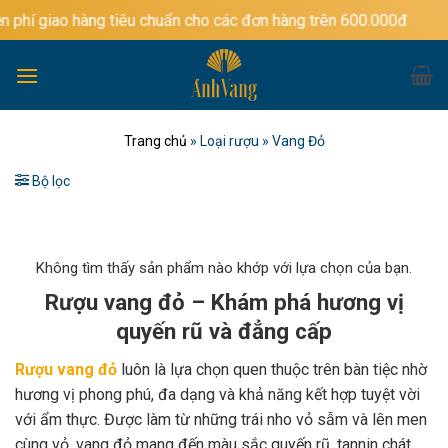
Bỏ
àng tiêu chuẩn cho các đơn hàng trên 600.000đ
qua
nội
dung
Trang chủ
»
Loại rượu
»
Vang Đỏ
Bộ lọc
Không tìm thấy sản phẩm nào khớp với lựa chọn của bạn.
Rượu vang đỏ – Khám phá hương vị
quyến rũ và đẳng cấp
Rượu vang đỏ
luôn là lựa chọn quen thuộc trên bàn tiệc nhờ
hương vị phong phú, đa dạng và khả năng kết hợp tuyệt vời
với ẩm thực. Được làm từ những trái nho vỏ sẫm và lên men
cùng vỏ, vang đỏ mang đến màu sắc quyến rũ, tannin chát