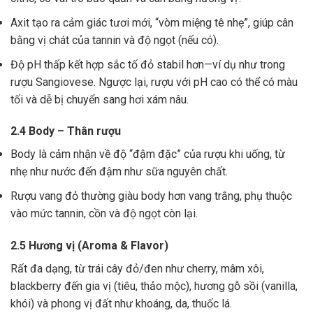
Axit tạo ra cảm giác tươi mới, “vòm miệng tê nhẹ”, giúp cân
bằng vị chát của tannin và độ ngọt (nếu có).
Độ pH thấp kết hợp sắc tố đỏ stabil hơn—ví dụ như trong
rượu Sangiovese. Ngược lại, rượu với pH cao có thể có màu
tối và dễ bị chuyển sang hơi xám nâu.
2.4 Body – Thân rượu
Body là cảm nhận về độ “đậm đặc” của rượu khi uống, từ
nhẹ như nước đến đậm như sữa nguyên chất.
Rượu vang đỏ thường giàu body hơn vang trắng, phụ thuộc
vào mức tannin, cồn và độ ngọt còn lại.
2.5 Hương vị (Aroma & Flavor)
Rất đa dạng, từ trái cây đỏ/đen như cherry, mâm xôi,
blackberry đến gia vị (tiêu, thảo mộc), hương gỗ sồi (vanilla,
khói) và phong vị đất như khoáng, da, thuốc lá.