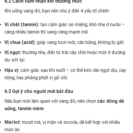
6.2 Cách cảm nhận khi thưởng thức
Khi uống vang đỏ, bạn nên chú ý đến 4 yếu tố chính:
Vị chát (tannin):
tạo cảm giác se miệng, khô nhẹ ở nướu –
càng nhiều tannin thì vang càng mạnh mẽ.
Vị chua (acid):
giúp vang tươi mới, cân bằng, không bị gắt.
Vị ngọt:
thường nhẹ, đến từ trái cây chín hoặc một ít đường
dư sót lại.
Hậu vị:
cảm giác sau khi nuốt – có thể kéo dài ngọt dịu, cay
nồng, hay phảng phất vị gỗ sồi.
6.3 Gợi ý cho người mới bắt đầu
Nếu bạn mới làm quen với vang đỏ, nên chọn
các dòng dễ
uống, tannin mềm
:
Merlot:
mượt mà, vị mận và socola, dễ kết hợp với nhiều
món ăn.