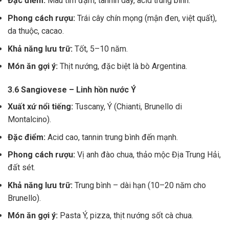
Đặc điểm:
Màu tím đậm, tannin dày, acid trung bình.
Phong cách rượu:
Trái cây chín mọng (mận đen, việt quất),
da thuộc, cacao.
Khả năng lưu trữ:
Tốt, 5–10 năm.
Món ăn gợi ý:
Thịt nướng, đặc biệt là bò Argentina.
3.6 Sangiovese – Linh hồn nước Ý
Xuất xứ nổi tiếng:
Tuscany, Ý (Chianti, Brunello di
Montalcino).
Đặc điểm:
Acid cao, tannin trung bình đến mạnh.
Phong cách rượu:
Vị anh đào chua, thảo mộc Địa Trung Hải,
đất sét.
Khả năng lưu trữ:
Trung bình – dài hạn (10–20 năm cho
Brunello).
Món ăn gợi ý:
Pasta Ý, pizza, thịt nướng sốt cà chua.