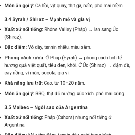
Món ăn gợi ý:
Cá hồi, vịt quay, thịt gà, nấm, phô mai mềm.
3.4 Syrah / Shiraz – Mạnh mẽ và gia vị
Xuất xứ nổi tiếng:
Rhône Valley (Pháp) → lan sang Úc
(Shiraz).
Đặc điểm:
Vỏ dày, tannin nhiều, màu sẫm.
Phong cách rượu:
Ở Pháp (Syrah) → phong cách tinh tế,
hương quả việt quất, tiêu đen, khói. Ở Úc (Shiraz) → đậm đà,
cay nồng, vị mận, socola, gia vị.
Khả năng lưu trữ:
Cao, từ 10–20 năm.
Món ăn gợi ý:
BBQ, thịt đỏ nướng, xúc xích, phô mai cứng.
3.5 Malbec – Ngôi sao của Argentina
Xuất xứ nổi tiếng:
Pháp (Cahors) nhưng nổi tiếng ở
Argentina.