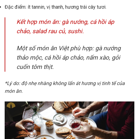
Đặc điểm: ít tannin, vị thanh, hương trái cây tươi.
Kết hợp món ăn: gà nướng, cá hồi áp
chảo, salad rau củ, sushi.
Một số món ăn Việt phù hợp: gà nướng
thảo mộc, cá hồi áp chảo, nấm xào, gỏi
cuốn tôm thịt.
*Lý do: độ nhẹ nhàng không lấn át hương vị tinh tế của
món ăn.