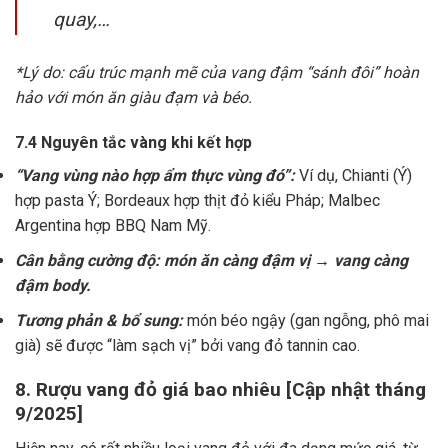
quay,…
*Lý do: cấu trúc mạnh mẽ của vang đậm “sánh đôi” hoàn
hảo với món ăn giàu đạm và béo.
7.4 Nguyên tắc vàng khi kết hợp
“Vang vùng nào hợp ẩm thực vùng đó”:
Ví dụ, Chianti (Ý)
hợp pasta Ý; Bordeaux hợp thịt đỏ kiểu Pháp; Malbec
Argentina hợp BBQ Nam Mỹ.
Cân bằng cường độ: món ăn càng đậm vị → vang càng
đậm body.
Tương phản & bổ sung:
món béo ngậy (gan ngỗng, phô mai
già) sẽ được “làm sạch vị” bởi vang đỏ tannin cao.
8. Rượu vang đỏ giá bao nhiêu [Cập nhật tháng
9/2025]