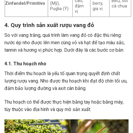
cao,
BBQ, sốt
Zinfandel/Primitivo
(Mỹ),
berry,
đậm
cà chua
Puglia (Ý)
gia vị
vị
4. Quy trình sản xuất rượu vang đỏ
So với vang trắng, quá trình làm vang đỏ có đặc thù riêng:
nước ép nho được lên men cùng vỏ và hạt để tạo màu sắc,
tannin và hương vị phức hợp. Dưới đây là các bước cơ bản:
4.1. Thu hoạch nho
Thời điểm thu hoạch là yếu tố quan trọng quyết định chất
lượng rượu vang. Nho được thu hoạch khi đạt độ chín tối ưu,
đảm bảo lượng đường và axit cân bằng.
Thu hoạch có thể được thực hiện bằng tay hoặc bằng máy,
tùy thuộc vào địa hình và quy mô sản xuất.