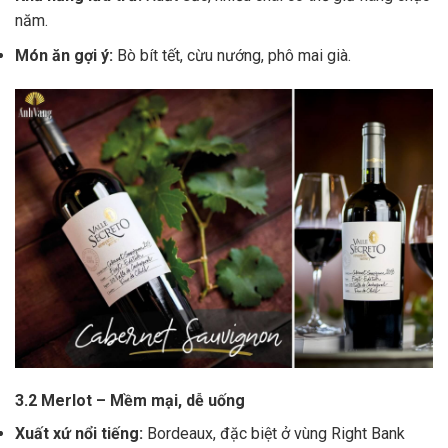
năm.
Món ăn gợi ý:
Bò bít tết, cừu nướng, phô mai già.
3.2 Merlot – Mềm mại, dễ uống
Xuất xứ nổi tiếng:
Bordeaux, đặc biệt ở vùng Right Bank