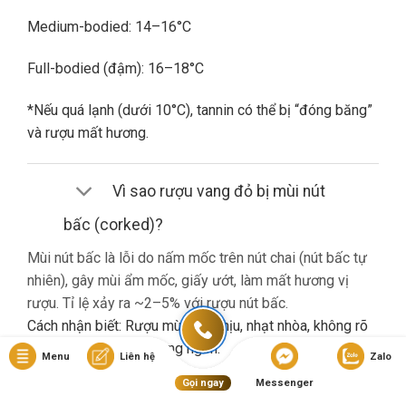
Medium-bodied: 14–16°C
Full-bodied (đậm): 16–18°C
*Nếu quá lạnh (dưới 10°C), tannin có thể bị “đóng băng”
và rượu mất hương.
Vì sao rượu vang đỏ bị mùi nút
bấc (corked)?
Mùi nút bấc là lỗi do nấm mốc trên nút chai (nút bấc tự
nhiên), gây mùi ẩm mốc, giấy ướt, làm mất hương vị
rượu. Tỉ lệ xảy ra ~2–5% với rượu nút bấc.
Cách nhận biết: Rượu mùi khó chịu, nhạt nhòa, không rõ
hương trái cây dù là vang ngon.
Menu
Liên hệ
Zalo
Gọi ngay
Messenger
Nếu gặp lỗi này, bạn nên liên hệ cửa hàng đổi trả (nếu có