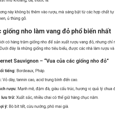
ất như khoáng, da, thuốc lá.
ng này không bị thêm vào rượu, mà sáng bật từ các hợp chất tự 
men, ủ thùng gỗ.
c giống nho làm vang đỏ phổ biến nhất
giới có hàng trăm giống nho để sản xuất rượu vang đỏ, nhưng chỉ m
 Dưới đây là những giống nho tiêu biểu, được các nhà làm rượu và
ernet Sauvignon – “Vua của các giống nho đỏ”
ổi tiếng:
Bordeaux, Pháp.
:
Vỏ dày, tannin cao, acid trung bình đến cao.
ch rượu:
Mạnh mẽ, đậm đà, giàu cấu trúc, hương vị quả lý chua đe
lưu trữ:
Xuất sắc, nhiều chai có thể giữ hàng chục năm.
i ý:
Bò bít tết, cừu nướng, phô mai già.