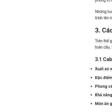
phong vị đ
Những hươ
trình lên 
3. Cá
Trên thế 
toàn cầu.
3.1 Cab
Xuất xứ n
Đặc điểm
Phong cá
Khả năng 
Món ăn gợ