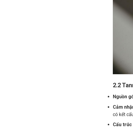
2.2 Tan
Nguồn gố
Cảm nhận
có kết cấ
Cấu trúc