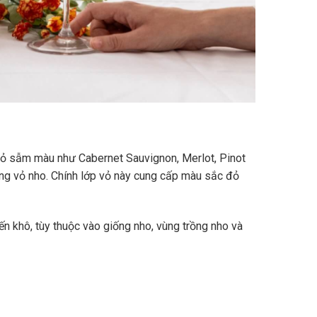
vỏ sẫm màu như Cabernet Sauvignon, Merlot, Pinot
ùng vỏ nho. Chính lớp vỏ này cung cấp màu sắc đỏ
n khô, tùy thuộc vào giống nho, vùng trồng nho và