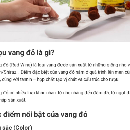
ợu vang đỏ là gì?
 đỏ (Red Wine) là loại vang được sản xuất từ những giống nho 
ah/Shiraz… Điểm đặc biệt của vang đỏ nằm ở quá trình lên men c
 cùng với tannin – hợp chất tạo vị chát và cấu trúc cho rượu.
 đỏ có nhiều loại khác nhau, từ nhẹ nhàng đến đậm đà, từ ngọt đế
áp sản xuất.
c điểm nổi bật của vang đỏ
 sắc (Color)