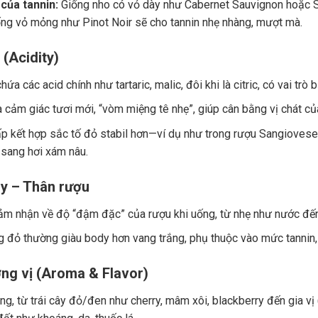
của tannin:
Giống nho có vỏ dày như Cabernet Sauvignon hoặc Sy
ng vỏ mỏng như Pinot Noir sẽ cho tannin nhẹ nhàng, mượt mà.
 (Acidity)
ứa các acid chính như tartaric, malic, đôi khi là citric, có vai trò
a cảm giác tươi mới, “vòm miệng tê nhẹ”, giúp cân bằng vị chát củ
p kết hợp sắc tố đỏ stabil hơn—ví dụ như trong rượu Sangiovese.
 sang hơi xám nâu.
y – Thân rượu
ảm nhận về độ “đậm đặc” của rượu khi uống, từ nhẹ như nước đế
 đỏ thường giàu body hơn vang trắng, phụ thuộc vào mức tannin, 
ng vị (Aroma & Flavor)
g, từ trái cây đỏ/đen như cherry, mâm xôi, blackberry đến gia vị (