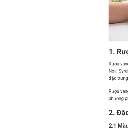
1. Rư
Rượu vang
Noir, Syr
đặc trưng,
Rượu vang
phương ph
2. Đặ
2.1 Màu