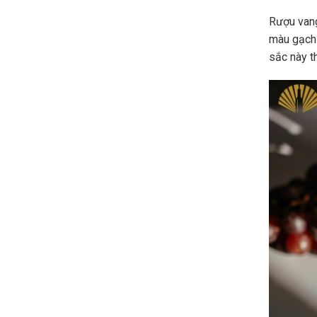
Rượu vang
màu gạch
sắc này t