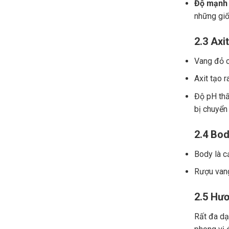
Độ mạnh 
những giố
2.3 Axit
Vang đỏ ch
Axit tạo r
Độ pH thấ
bị chuyển
2.4 Bod
Body là c
Rượu vang
2.5 Hươ
Rất đa dạn