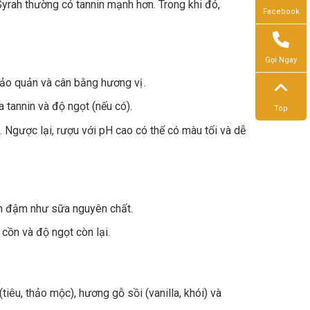
rah thường có tannin mạnh hơn. Trong khi đó,
Facebook
Gọi Ngay
 bảo quản và cân bằng hương vị .
a tannin và độ ngọt (nếu có).
Top
 Ngược lại, rượu với pH cao có thể có màu tối và dễ
n đậm như sữa nguyên chất.
cồn và độ ngọt còn lại.
tiêu, thảo mộc), hương gỗ sồi (vanilla, khói) và