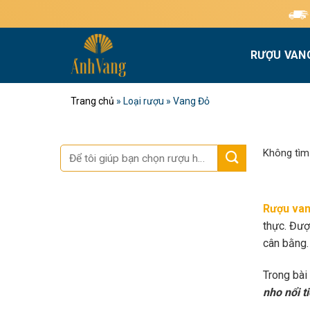
Bỏ
Miễn phí giao hàng 
qua
nội
RƯỢU VAN
dung
Trang chủ
»
Loại rượu
»
Vang Đỏ
Tìm
Không tìm
kiếm:
Rượu van
thực. Đượ
cân bằng.
Trong bài
nho nổi t