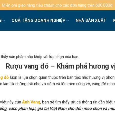
tiêu chuẩn cho các đơn hàng trên 600.000đ
G
QUÀ TẶNG DOANH NGHIỆP
NHÀ SẢN XUẤT
 thấy sản phẩm nào khớp với lựa chọn của bạn.
Rượu vang đỏ – Khám phá hương vị
g đỏ
luôn là lựa chọn quen thuộc trên bàn tiệc nhờ hương vị phon
c làm từ những trái nho vỏ sẫm và lên men cùng vỏ, vang đỏ mang
 viết này của
Ánh Vang
, bạn sẽ tìm thấy tất cả thông tin cần biết:
iếng, cách phân loại, giá tại Việt Nam cho đến mẹo chọn và mu