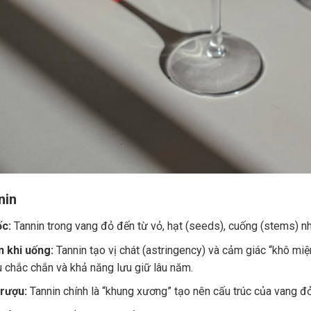
nin
c:
Tannin trong vang đỏ đến từ vỏ, hạt (seeds), cuống (stems) nh
 khi uống:
Tannin tạo vị chát (astringency) và cảm giác “khô miệ
u chắc chắn và khả năng lưu giữ lâu năm.
 rượu:
Tannin chính là “khung xương” tạo nên cấu trúc của vang đ