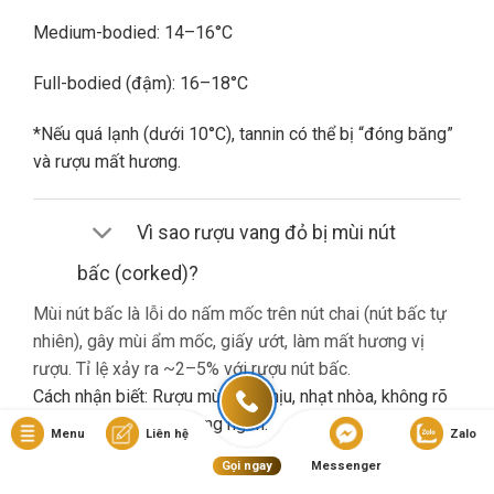
Medium-bodied: 14–16°C
Full-bodied (đậm): 16–18°C
*Nếu quá lạnh (dưới 10°C), tannin có thể bị “đóng băng”
và rượu mất hương.
Vì sao rượu vang đỏ bị mùi nút
bấc (corked)?
Mùi nút bấc là lỗi do nấm mốc trên nút chai (nút bấc tự
nhiên), gây mùi ẩm mốc, giấy ướt, làm mất hương vị
rượu. Tỉ lệ xảy ra ~2–5% với rượu nút bấc.
Cách nhận biết: Rượu mùi khó chịu, nhạt nhòa, không rõ
hương trái cây dù là vang ngon.
Menu
Liên hệ
Zalo
Gọi ngay
Messenger
Nếu gặp lỗi này, bạn nên liên hệ cửa hàng đổi trả (nếu có