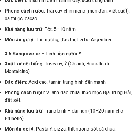
Đặc điểm:
Màu tím đậm, tannin dày, acid trung bình.
Phong cách rượu:
Trái cây chín mọng (mận đen, việt quất),
da thuộc, cacao.
Khả năng lưu trữ:
Tốt, 5–10 năm.
Món ăn gợi ý:
Thịt nướng, đặc biệt là bò Argentina.
3.6 Sangiovese – Linh hồn nước Ý
Xuất xứ nổi tiếng:
Tuscany, Ý (Chianti, Brunello di
Montalcino).
Đặc điểm:
Acid cao, tannin trung bình đến mạnh.
Phong cách rượu:
Vị anh đào chua, thảo mộc Địa Trung Hải,
đất sét.
Khả năng lưu trữ:
Trung bình – dài hạn (10–20 năm cho
Brunello).
Món ăn gợi ý:
Pasta Ý, pizza, thịt nướng sốt cà chua.