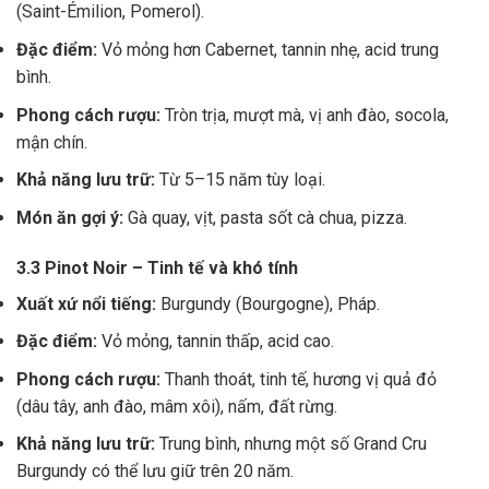
(Saint-Émilion, Pomerol).
Đặc điểm:
Vỏ mỏng hơn Cabernet, tannin nhẹ, acid trung
bình.
Phong cách rượu:
Tròn trịa, mượt mà, vị anh đào, socola,
mận chín.
Khả năng lưu trữ:
Từ 5–15 năm tùy loại.
Món ăn gợi ý:
Gà quay, vịt, pasta sốt cà chua, pizza.
3.3 Pinot Noir – Tinh tế và khó tính
Xuất xứ nổi tiếng:
Burgundy (Bourgogne), Pháp.
Đặc điểm:
Vỏ mỏng, tannin thấp, acid cao.
Phong cách rượu:
Thanh thoát, tinh tế, hương vị quả đỏ
(dâu tây, anh đào, mâm xôi), nấm, đất rừng.
Khả năng lưu trữ:
Trung bình, nhưng một số Grand Cru
Burgundy có thể lưu giữ trên 20 năm.