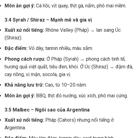
Món ăn gợi ý:
Cá hồi, vịt quay, thịt gà, nấm, phô mai mềm.
3.4 Syrah / Shiraz – Mạnh mẽ và gia vị
Xuất xứ nổi tiếng:
Rhône Valley (Pháp) → lan sang Úc
(Shiraz).
Đặc điểm:
Vỏ dày, tannin nhiều, màu sẫm.
Phong cách rượu:
Ở Pháp (Syrah) → phong cách tinh tế,
hương quả việt quất, tiêu đen, khói. Ở Úc (Shiraz) → đậm đà,
cay nồng, vị mận, socola, gia vị.
Khả năng lưu trữ:
Cao, từ 10–20 năm.
Món ăn gợi ý:
BBQ, thịt đỏ nướng, xúc xích, phô mai cứng.
3.5 Malbec – Ngôi sao của Argentina
Xuất xứ nổi tiếng:
Pháp (Cahors) nhưng nổi tiếng ở
Argentina.