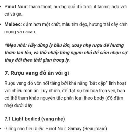
Pinot Noir:
thanh thoát, hương quả đỏ tươi, ít tannin, hợp với
cá và gà.
Malbec:
đậm hơn một chút, màu tím đẹp, hương trái cây chín
mọng và cacao.
*Mẹo nhỏ: Hãy dùng ly bầu lớn, xoay nhẹ rượu để hương
thơm lan tỏa, và thử nhấp từng ngụm nhỏ để cảm nhận sự
thay đổi theo thời gian trong ly.
7. Rượu vang đỏ ăn với gì
Rượu vang đỏ vốn nổi tiếng bởi khả năng “bắt cặp” linh hoạt
với nhiều món ăn. Tuy nhiên, để đạt sự hài hòa trọn vẹn, bạn
có thể tham khảo nguyên tắc phân loại theo body (độ đậm
nhẹ) dưới đây:
7.1 Light-bodied (vang nhẹ)
Giống nho tiêu biểu: Pinot Noir, Gamay (Beaujolais).