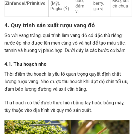
cao,
BBQ, sốt
Zinfandel/Primitivo
(Mỹ),
berry,
đậm
cà chua
Puglia (Ý)
gia vị
vị
4. Quy trình sản xuất rượu vang đỏ
So với vang trắng, quá trình làm vang đỏ có đặc thù riêng:
nước ép nho được lên men cùng vỏ và hạt để tạo màu sắc,
tannin và hương vị phức hợp. Dưới đây là các bước cơ bản:
4.1. Thu hoạch nho
Thời điểm thu hoạch là yếu tố quan trọng quyết định chất
lượng rượu vang. Nho được thu hoạch khi đạt độ chín tối ưu,
đảm bảo lượng đường và axit cân bằng.
Thu hoạch có thể được thực hiện bằng tay hoặc bằng máy,
tùy thuộc vào địa hình và quy mô sản xuất.