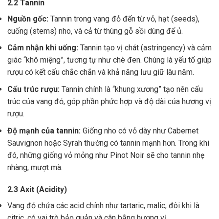
2.2 Tannin
Nguồn gốc:
Tannin trong vang đỏ đến từ vỏ, hạt (seeds),
cuống (stems) nho, và cả từ thùng gỗ sồi dùng để ủ.
Cảm nhận khi uống:
Tannin tạo vị chát (astringency) và cảm
giác “khô miệng”, tương tự như chè đen. Chúng là yếu tố giúp
rượu có kết cấu chắc chắn và khả năng lưu giữ lâu năm.
Cấu trúc rượu:
Tannin chính là “khung xương” tạo nên cấu
trúc của vang đỏ, góp phần phức hợp và độ dài của hương vị
rượu.
Độ mạnh của tannin:
Giống nho có vỏ dày như Cabernet
Sauvignon hoặc Syrah thường có tannin mạnh hơn. Trong khi
đó, những giống vỏ mỏng như Pinot Noir sẽ cho tannin nhẹ
nhàng, mượt mà.
2.3 Axit (Acidity)
Vang đỏ chứa các acid chính như tartaric, malic, đôi khi là
citric, có vai trò bảo quản và cân bằng hương vị .