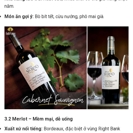
năm.
Món ăn gợi ý:
Bò bít tết, cừu nướng, phô mai già.
3.2 Merlot – Mềm mại, dễ uống
Xuất xứ nổi tiếng:
Bordeaux, đặc biệt ở vùng Right Bank