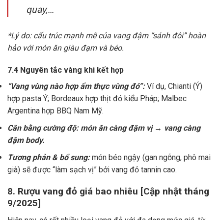
quay,…
*Lý do: cấu trúc mạnh mẽ của vang đậm “sánh đôi” hoàn
hảo với món ăn giàu đạm và béo.
7.4 Nguyên tắc vàng khi kết hợp
“Vang vùng nào hợp ẩm thực vùng đó”:
Ví dụ, Chianti (Ý)
hợp pasta Ý; Bordeaux hợp thịt đỏ kiểu Pháp; Malbec
Argentina hợp BBQ Nam Mỹ.
Cân bằng cường độ: món ăn càng đậm vị → vang càng
đậm body.
Tương phản & bổ sung:
món béo ngậy (gan ngỗng, phô mai
già) sẽ được “làm sạch vị” bởi vang đỏ tannin cao.
8. Rượu vang đỏ giá bao nhiêu [Cập nhật tháng
9/2025]