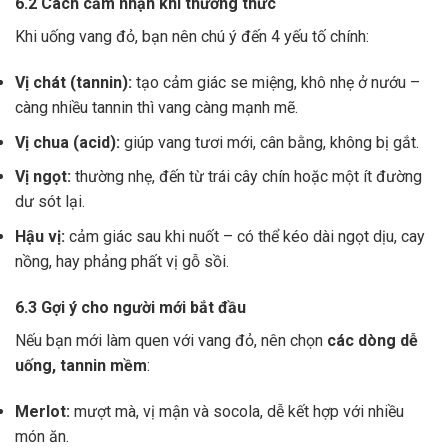
6.2 Cách cảm nhận khi thưởng thức
Khi uống vang đỏ, bạn nên chú ý đến 4 yếu tố chính:
Vị chát (tannin):
tạo cảm giác se miệng, khô nhẹ ở nướu –
càng nhiều tannin thì vang càng mạnh mẽ.
Vị chua (acid):
giúp vang tươi mới, cân bằng, không bị gắt.
Vị ngọt:
thường nhẹ, đến từ trái cây chín hoặc một ít đường
dư sót lại.
Hậu vị:
cảm giác sau khi nuốt – có thể kéo dài ngọt dịu, cay
nồng, hay phảng phất vị gỗ sồi.
6.3 Gợi ý cho người mới bắt đầu
Nếu bạn mới làm quen với vang đỏ, nên chọn
các dòng dễ
uống, tannin mềm
:
Merlot:
mượt mà, vị mận và socola, dễ kết hợp với nhiều
món ăn.