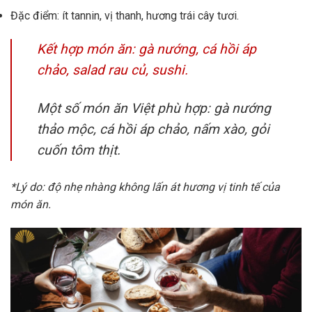
Đặc điểm: ít tannin, vị thanh, hương trái cây tươi.
Kết hợp món ăn: gà nướng, cá hồi áp
chảo, salad rau củ, sushi.
Một số món ăn Việt phù hợp: gà nướng
thảo mộc, cá hồi áp chảo, nấm xào, gỏi
cuốn tôm thịt.
*Lý do: độ nhẹ nhàng không lấn át hương vị tinh tế của
món ăn.