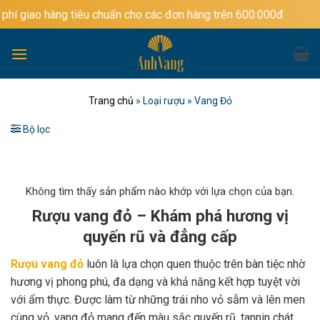
Bỏ
g tiêu chuẩn cho các đơn hàng trên 600.000đ
qua
nội
dung
Trang chủ
»
Loại rượu
»
Vang Đỏ
Bộ lọc
Không tìm thấy sản phẩm nào khớp với lựa chọn của bạn.
Rượu vang đỏ – Khám phá hương vị
quyến rũ và đẳng cấp
Rượu vang đỏ
luôn là lựa chọn quen thuộc trên bàn tiệc nhờ
hương vị phong phú, đa dạng và khả năng kết hợp tuyệt vời
với ẩm thực. Được làm từ những trái nho vỏ sẫm và lên men
cùng vỏ, vang đỏ mang đến màu sắc quyến rũ, tannin chát