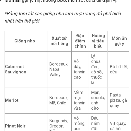
Món ăn gợi ý:
Thịt nướng BBQ, món sốt cà chua đậm vị.
*Bảng tóm tắt các giống nho làm rượu vang đỏ phổ biến
nhất trên thế giới
Đặc
Hương
Xuất xứ
Món ăn
Giống nho
điểm
vị tiêu
nổi tiếng
gợi ý
chính
biểu
Lý
Vỏ
chua
Bordeaux,
Cabernet
dày,
đen,
Bò bít tết,
Napa
Sauvignon
tannin
gỗ sồi,
cừu
Valley
cao
thuốc
lá
Mềm
Mận,
Pasta,
Bordeaux,
mại,
socola,
Merlot
pizza, gà
Mỹ, Chile
tannin
anh
quay
vừa
đào
Vỏ
Dâu,
Burgundy,
mỏng,
nấm,
Vịt quay,
Pinot Noir
Oregon,
acid
đất
cá hồi