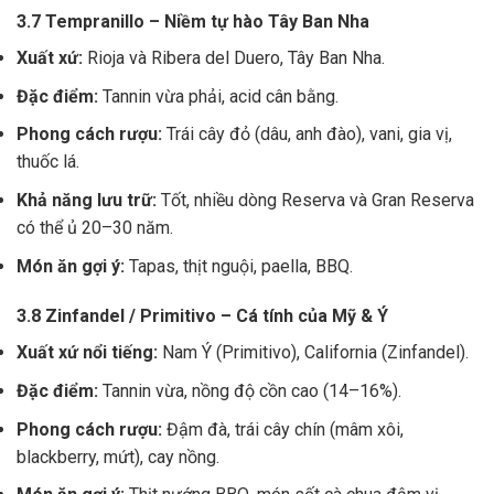
3.7 Tempranillo – Niềm tự hào Tây Ban Nha
Xuất xứ:
Rioja và Ribera del Duero, Tây Ban Nha.
Đặc điểm:
Tannin vừa phải, acid cân bằng.
Phong cách rượu:
Trái cây đỏ (dâu, anh đào), vani, gia vị,
thuốc lá.
Khả năng lưu trữ:
Tốt, nhiều dòng Reserva và Gran Reserva
có thể ủ 20–30 năm.
Món ăn gợi ý:
Tapas, thịt nguội, paella, BBQ.
3.8 Zinfandel / Primitivo – Cá tính của Mỹ & Ý
Xuất xứ nổi tiếng:
Nam Ý (Primitivo), California (Zinfandel).
Đặc điểm:
Tannin vừa, nồng độ cồn cao (14–16%).
Phong cách rượu:
Đậm đà, trái cây chín (mâm xôi,
blackberry, mứt), cay nồng.