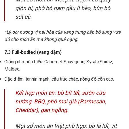
giòn bì, phở bò nạm gầu ít béo, bún bò
sốt cà.
*Lý do: hương vị hài hòa của vang trung cấp bổ sung vừa
đủ cho món ăn mà không quá nặng.
7.3 Full-bodied (vang đậm)
Giống nho tiêu biểu: Cabernet Sauvignon, Syrah/Shiraz,
Malbec.
Đặc điểm: tannin mạnh, cấu trúc chắc, nồng độ cồn cao.
Kết hợp món ăn: bò bít tết, sườn cừu
nướng, BBQ, phô mai già (Parmesan,
Cheddar), gan ngỗng.
Một số món ăn Việt phù hợp: bò lá lốt, vịt