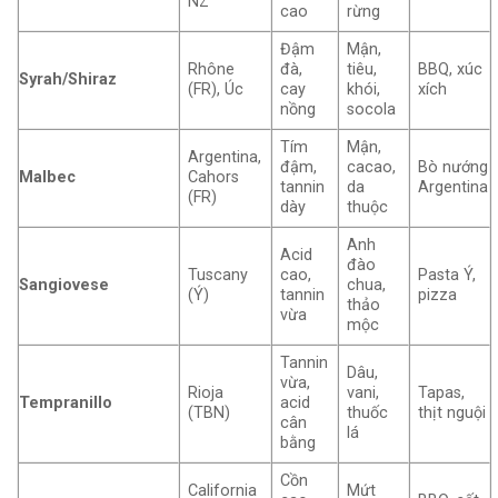
NZ
cao
rừng
Đậm
Mận,
Rhône
đà,
tiêu,
BBQ, xúc
Syrah/Shiraz
(FR), Úc
cay
khói,
xích
nồng
socola
Tím
Mận,
Argentina,
đậm,
cacao,
Bò nướng
Malbec
Cahors
tannin
da
Argentina
(FR)
dày
thuộc
Anh
Acid
đào
Tuscany
cao,
Pasta Ý,
Sangiovese
chua,
(Ý)
tannin
pizza
thảo
vừa
mộc
Tannin
Dâu,
vừa,
Rioja
vani,
Tapas,
Tempranillo
acid
(TBN)
thuốc
thịt nguội
cân
lá
bằng
Cồn
California
Mứt