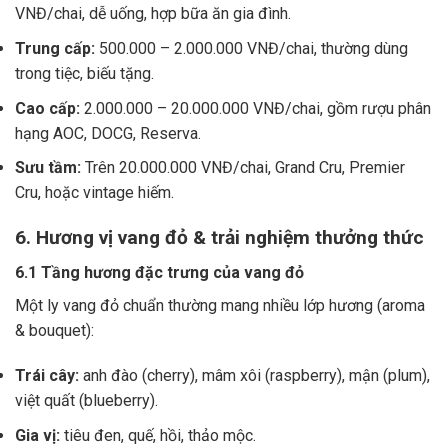
VNĐ/chai, dễ uống, hợp bữa ăn gia đình.
Trung cấp:
500.000 – 2.000.000 VNĐ/chai, thường dùng
trong tiệc, biếu tặng.
Cao cấp:
2.000.000 – 20.000.000 VNĐ/chai, gồm rượu phân
hạng AOC, DOCG, Reserva.
Sưu tầm:
Trên 20.000.000 VNĐ/chai, Grand Cru, Premier
Cru, hoặc vintage hiếm.
6. Hương vị vang đỏ & trải nghiệm thưởng thức
6.1 Tầng hương đặc trưng của vang đỏ
Một ly vang đỏ chuẩn thường mang nhiều lớp hương (aroma
& bouquet):
Trái cây:
anh đào (cherry), mâm xôi (raspberry), mận (plum),
việt quất (blueberry).
Gia vị:
tiêu đen, quế, hồi, thảo mộc.