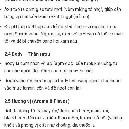
Axit tạo ra cảm giác tươi mới, “vòm miệng tê nhẹ”, giúp cân
bằng vị chát của tannin và độ ngọt (nếu có).
Độ pH thấp kết hợp sắc tố đỏ stabil hơn—ví dụ như trong
rượu Sangiovese. Ngược lại, rượu với pH cao có thể có màu
tối và dễ bị chuyển sang hơi xám nâu.
2.4 Body – Thân rượu
Body là cảm nhận về độ “đậm đặc” của rượu khi uống, từ
nhẹ như nước đến đậm như sữa nguyên chất.
Rượu vang đỏ thường giàu body hơn vang trắng, phụ thuộc
vào mức tannin, cồn và độ ngọt còn lại.
2.5 Hương vị (Aroma & Flavor)
Rất đa dạng, từ trái cây đỏ/đen như cherry, mâm xôi,
blackberry đến gia vị (tiêu, thảo mộc), hương gỗ sồi (vanilla,
khói) và phong vị đất như khoáng, da, thuốc lá.