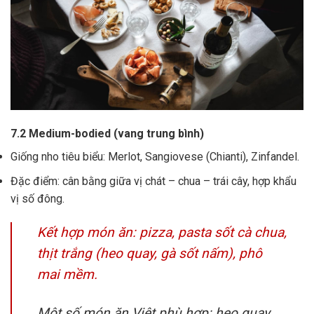
7.2 Medium-bodied (vang trung bình)
Giống nho tiêu biểu: Merlot, Sangiovese (Chianti), Zinfandel.
Đặc điểm: cân bằng giữa vị chát – chua – trái cây, hợp khẩu
vị số đông.
Kết hợp món ăn: pizza, pasta sốt cà chua,
thịt trắng (heo quay, gà sốt nấm), phô
mai mềm.
Một số món ăn Việt phù hợp: heo quay