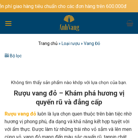
Bỏ
hàng tiêu chuẩn cho các đơn hàng trên 600.000đ
qua
nội
dung
Trang chủ
»
Loại rượu
»
Vang Đỏ
Bộ lọc
Không tìm thấy sản phẩm nào khớp với lựa chọn của bạn.
Rượu vang đỏ – Khám phá hương vị
quyến rũ và đẳng cấp
Rượu vang đỏ
luôn là lựa chọn quen thuộc trên bàn tiệc nhờ
hương vị phong phú, đa dạng và khả năng kết hợp tuyệt vời
với ẩm thực. Được làm từ những trái nho vỏ sẫm và lên men
cùng vỏ, vang đỏ mang đến màu sắc quyến rũ, tannin chát