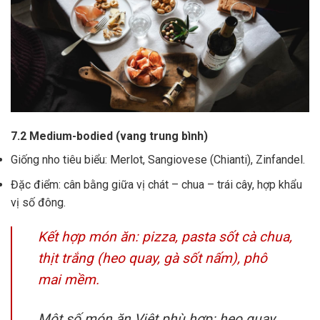
7.2 Medium-bodied (vang trung bình)
Giống nho tiêu biểu: Merlot, Sangiovese (Chianti), Zinfandel.
Đặc điểm: cân bằng giữa vị chát – chua – trái cây, hợp khẩu
vị số đông.
Kết hợp món ăn: pizza, pasta sốt cà chua,
thịt trắng (heo quay, gà sốt nấm), phô
mai mềm.
Một số món ăn Việt phù hợp: heo quay