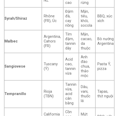
NZ
cao
rừng
Đậm
Mận,
Rhône
đà,
tiêu,
BBQ, xúc
Syrah/Shiraz
(FR), Úc
cay
khói,
xích
nồng
socola
Tím
Mận,
Argentina,
đậm,
cacao,
Bò nướng
Malbec
Cahors
tannin
da
Argentina
(FR)
dày
thuộc
Anh
Acid
đào
Tuscany
cao,
Pasta Ý,
Sangiovese
chua,
(Ý)
tannin
pizza
thảo
vừa
mộc
Tannin
Dâu,
vừa,
Rioja
vani,
Tapas,
Tempranillo
acid
(TBN)
thuốc
thịt nguội
cân
lá
bằng
Cồn
California
Mứt