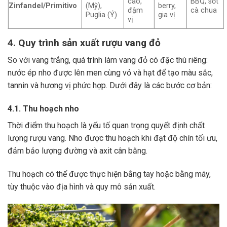
cao,
BBQ, sốt
Zinfandel/Primitivo
(Mỹ),
berry,
đậm
cà chua
Puglia (Ý)
gia vị
vị
4. Quy trình sản xuất rượu vang đỏ
So với vang trắng, quá trình làm vang đỏ có đặc thù riêng:
nước ép nho được lên men cùng vỏ và hạt để tạo màu sắc,
tannin và hương vị phức hợp. Dưới đây là các bước cơ bản:
4.1. Thu hoạch nho
Thời điểm thu hoạch là yếu tố quan trọng quyết định chất
lượng rượu vang. Nho được thu hoạch khi đạt độ chín tối ưu,
đảm bảo lượng đường và axit cân bằng.
Thu hoạch có thể được thực hiện bằng tay hoặc bằng máy,
tùy thuộc vào địa hình và quy mô sản xuất.