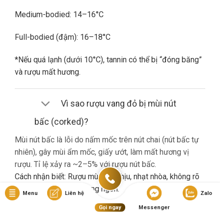
Medium-bodied: 14–16°C
Full-bodied (đậm): 16–18°C
*Nếu quá lạnh (dưới 10°C), tannin có thể bị “đóng băng”
và rượu mất hương.
Vì sao rượu vang đỏ bị mùi nút
bấc (corked)?
Mùi nút bấc là lỗi do nấm mốc trên nút chai (nút bấc tự
nhiên), gây mùi ẩm mốc, giấy ướt, làm mất hương vị
rượu. Tỉ lệ xảy ra ~2–5% với rượu nút bấc.
Cách nhận biết: Rượu mùi khó chịu, nhạt nhòa, không rõ
hương trái cây dù là vang ngon.
Menu
Liên hệ
Zalo
Gọi ngay
Messenger
Nếu gặp lỗi này, bạn nên liên hệ cửa hàng đổi trả (nếu có