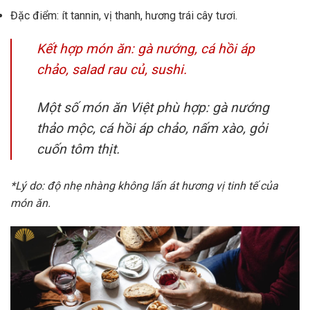
Đặc điểm: ít tannin, vị thanh, hương trái cây tươi.
Kết hợp món ăn: gà nướng, cá hồi áp
chảo, salad rau củ, sushi.
Một số món ăn Việt phù hợp: gà nướng
thảo mộc, cá hồi áp chảo, nấm xào, gỏi
cuốn tôm thịt.
*Lý do: độ nhẹ nhàng không lấn át hương vị tinh tế của
món ăn.