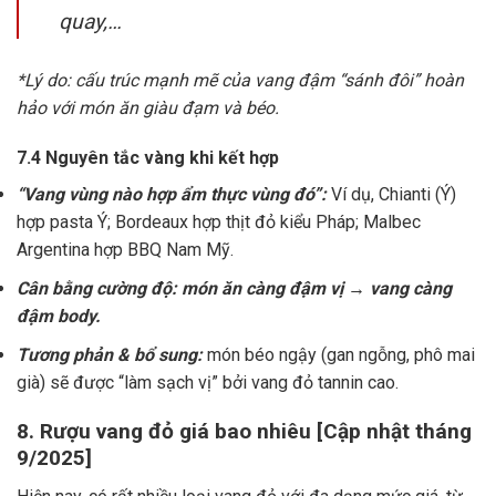
quay,…
*Lý do: cấu trúc mạnh mẽ của vang đậm “sánh đôi” hoàn
hảo với món ăn giàu đạm và béo.
7.4 Nguyên tắc vàng khi kết hợp
“Vang vùng nào hợp ẩm thực vùng đó”:
Ví dụ, Chianti (Ý)
hợp pasta Ý; Bordeaux hợp thịt đỏ kiểu Pháp; Malbec
Argentina hợp BBQ Nam Mỹ.
Cân bằng cường độ: món ăn càng đậm vị → vang càng
đậm body.
Tương phản & bổ sung:
món béo ngậy (gan ngỗng, phô mai
già) sẽ được “làm sạch vị” bởi vang đỏ tannin cao.
8. Rượu vang đỏ giá bao nhiêu [Cập nhật tháng
9/2025]