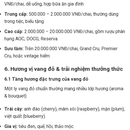
VNĐ/chai, dễ uống, hợp bữa ăn gia đình.
Trung cấp:
500.000 – 2.000.000 VNĐ/chai, thường dùng
trong tiệc, biếu tặng.
Cao cấp:
2.000.000 – 20.000.000 VNĐ/chai, gồm rượu phân
hạng AOC, DOCG, Reserva.
Sưu tầm:
Trên 20.000.000 VNĐ/chai, Grand Cru, Premier
Cru, hoặc vintage hiếm.
6. Hương vị vang đỏ & trải nghiệm thưởng thức
6.1 Tầng hương đặc trưng của vang đỏ
Một ly vang đỏ chuẩn thường mang nhiều lớp hương (aroma
& bouquet):
Trái cây:
anh đào (cherry), mâm xôi (raspberry), mận (plum),
việt quất (blueberry).
Gia vị:
tiêu đen, quế, hồi, thảo mộc.