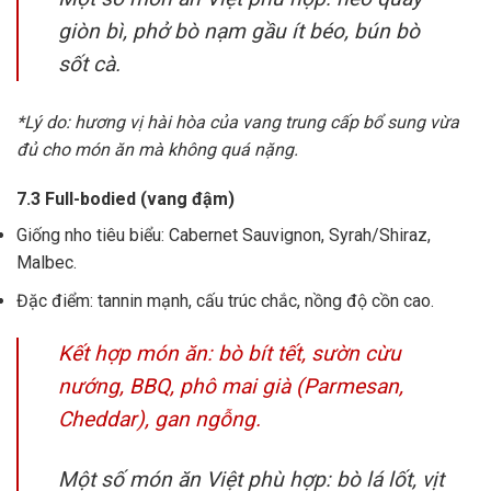
giòn bì, phở bò nạm gầu ít béo, bún bò
sốt cà.
*Lý do: hương vị hài hòa của vang trung cấp bổ sung vừa
đủ cho món ăn mà không quá nặng.
7.3 Full-bodied (vang đậm)
Giống nho tiêu biểu: Cabernet Sauvignon, Syrah/Shiraz,
Malbec.
Đặc điểm: tannin mạnh, cấu trúc chắc, nồng độ cồn cao.
Kết hợp món ăn: bò bít tết, sườn cừu
nướng, BBQ, phô mai già (Parmesan,
Cheddar), gan ngỗng.
Một số món ăn Việt phù hợp: bò lá lốt, vịt