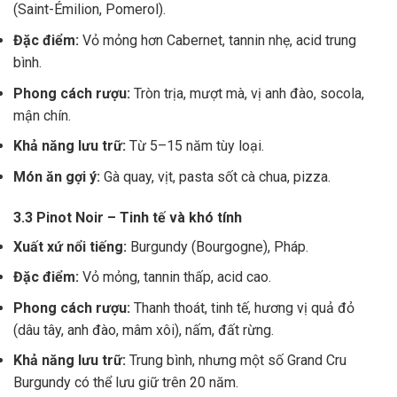
(Saint-Émilion, Pomerol).
Đặc điểm:
Vỏ mỏng hơn Cabernet, tannin nhẹ, acid trung
bình.
Phong cách rượu:
Tròn trịa, mượt mà, vị anh đào, socola,
mận chín.
Khả năng lưu trữ:
Từ 5–15 năm tùy loại.
Món ăn gợi ý:
Gà quay, vịt, pasta sốt cà chua, pizza.
3.3 Pinot Noir – Tinh tế và khó tính
Xuất xứ nổi tiếng:
Burgundy (Bourgogne), Pháp.
Đặc điểm:
Vỏ mỏng, tannin thấp, acid cao.
Phong cách rượu:
Thanh thoát, tinh tế, hương vị quả đỏ
(dâu tây, anh đào, mâm xôi), nấm, đất rừng.
Khả năng lưu trữ:
Trung bình, nhưng một số Grand Cru
Burgundy có thể lưu giữ trên 20 năm.