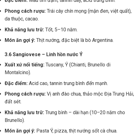
Đặc điểm:
Màu tím đậm, tannin dày, acid trung bình.
Phong cách rượu:
Trái cây chín mọng (mận đen, việt quất),
da thuộc, cacao.
Khả năng lưu trữ:
Tốt, 5–10 năm.
Món ăn gợi ý:
Thịt nướng, đặc biệt là bò Argentina.
3.6 Sangiovese – Linh hồn nước Ý
Xuất xứ nổi tiếng:
Tuscany, Ý (Chianti, Brunello di
Montalcino).
Đặc điểm:
Acid cao, tannin trung bình đến mạnh.
Phong cách rượu:
Vị anh đào chua, thảo mộc Địa Trung Hải,
đất sét.
Khả năng lưu trữ:
Trung bình – dài hạn (10–20 năm cho
Brunello).
Món ăn gợi ý:
Pasta Ý, pizza, thịt nướng sốt cà chua.