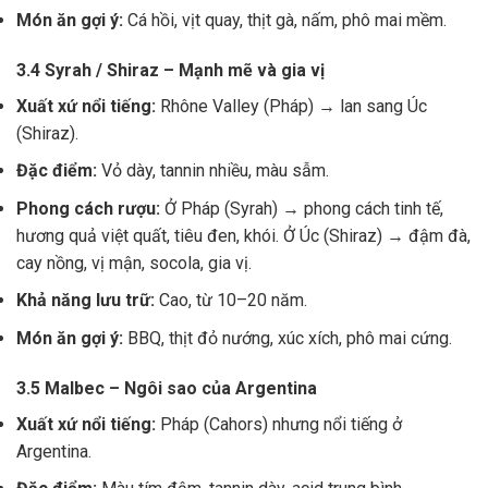
Món ăn gợi ý:
Cá hồi, vịt quay, thịt gà, nấm, phô mai mềm.
3.4 Syrah / Shiraz – Mạnh mẽ và gia vị
Xuất xứ nổi tiếng:
Rhône Valley (Pháp) → lan sang Úc
(Shiraz).
Đặc điểm:
Vỏ dày, tannin nhiều, màu sẫm.
Phong cách rượu:
Ở Pháp (Syrah) → phong cách tinh tế,
hương quả việt quất, tiêu đen, khói. Ở Úc (Shiraz) → đậm đà,
cay nồng, vị mận, socola, gia vị.
Khả năng lưu trữ:
Cao, từ 10–20 năm.
Món ăn gợi ý:
BBQ, thịt đỏ nướng, xúc xích, phô mai cứng.
3.5 Malbec – Ngôi sao của Argentina
Xuất xứ nổi tiếng:
Pháp (Cahors) nhưng nổi tiếng ở
Argentina.