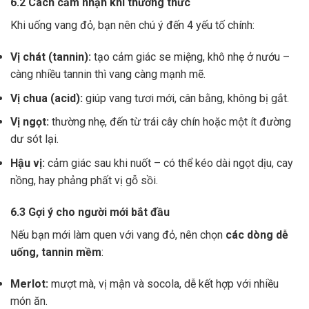
6.2 Cách cảm nhận khi thưởng thức
Khi uống vang đỏ, bạn nên chú ý đến 4 yếu tố chính:
Vị chát (tannin):
tạo cảm giác se miệng, khô nhẹ ở nướu –
càng nhiều tannin thì vang càng mạnh mẽ.
Vị chua (acid):
giúp vang tươi mới, cân bằng, không bị gắt.
Vị ngọt:
thường nhẹ, đến từ trái cây chín hoặc một ít đường
dư sót lại.
Hậu vị:
cảm giác sau khi nuốt – có thể kéo dài ngọt dịu, cay
nồng, hay phảng phất vị gỗ sồi.
6.3 Gợi ý cho người mới bắt đầu
Nếu bạn mới làm quen với vang đỏ, nên chọn
các dòng dễ
uống, tannin mềm
:
Merlot:
mượt mà, vị mận và socola, dễ kết hợp với nhiều
món ăn.