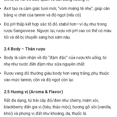
Axit tạo ra cảm giác tươi mới, “vòm miệng tê nhẹ”, giúp cân
bằng vị chát của tannin và độ ngọt (nếu có).
Độ pH thấp kết hợp sắc tố đỏ stabil hơn—ví dụ như trong
rượu Sangiovese. Ngược lại, rượu với pH cao có thể có màu
tối và dễ bị chuyển sang hơi xám nâu.
2.4 Body – Thân rượu
Body là cảm nhận về độ “đậm đặc” của rượu khi uống, từ
nhẹ như nước đến đậm như sữa nguyên chất.
Rượu vang đỏ thường giàu body hơn vang trắng, phụ thuộc
vào mức tannin, cồn và độ ngọt còn lại.
2.5 Hương vị (Aroma & Flavor)
Rất đa dạng, từ trái cây đỏ/đen như cherry, mâm xôi,
blackberry đến gia vị (tiêu, thảo mộc), hương gỗ sồi (vanilla,
khói) và phong vị đất như khoáng, da, thuốc lá.