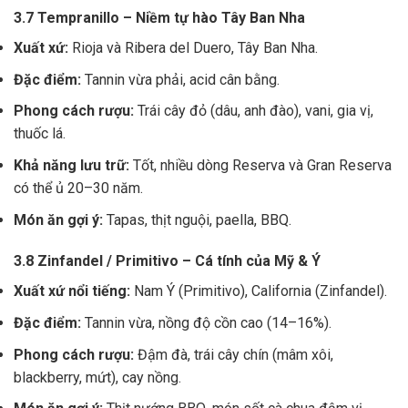
3.7 Tempranillo – Niềm tự hào Tây Ban Nha
Xuất xứ:
Rioja và Ribera del Duero, Tây Ban Nha.
Đặc điểm:
Tannin vừa phải, acid cân bằng.
Phong cách rượu:
Trái cây đỏ (dâu, anh đào), vani, gia vị,
thuốc lá.
Khả năng lưu trữ:
Tốt, nhiều dòng Reserva và Gran Reserva
có thể ủ 20–30 năm.
Món ăn gợi ý:
Tapas, thịt nguội, paella, BBQ.
3.8 Zinfandel / Primitivo – Cá tính của Mỹ & Ý
Xuất xứ nổi tiếng:
Nam Ý (Primitivo), California (Zinfandel).
Đặc điểm:
Tannin vừa, nồng độ cồn cao (14–16%).
Phong cách rượu:
Đậm đà, trái cây chín (mâm xôi,
blackberry, mứt), cay nồng.