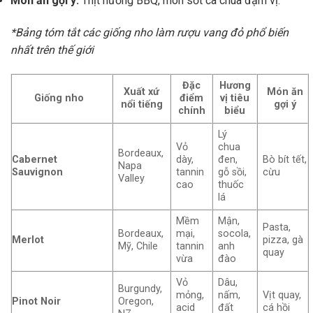
Món ăn gợi ý:
Thịt nướng BBQ, món sốt cà chua đậm vị.
*Bảng tóm tắt các giống nho làm rượu vang đỏ phổ biến
nhất trên thế giới
Đặc
Hương
Xuất xứ
Món ăn
Giống nho
điểm
vị tiêu
nổi tiếng
gợi ý
chính
biểu
Lý
Vỏ
chua
Bordeaux,
Cabernet
dày,
đen,
Bò bít tết,
Napa
Sauvignon
tannin
gỗ sồi,
cừu
Valley
cao
thuốc
lá
Mềm
Mận,
Pasta,
Bordeaux,
mại,
socola,
Merlot
pizza, gà
Mỹ, Chile
tannin
anh
quay
vừa
đào
Vỏ
Dâu,
Burgundy,
mỏng,
nấm,
Vịt quay,
Pinot Noir
Oregon,
acid
đất
cá hồi