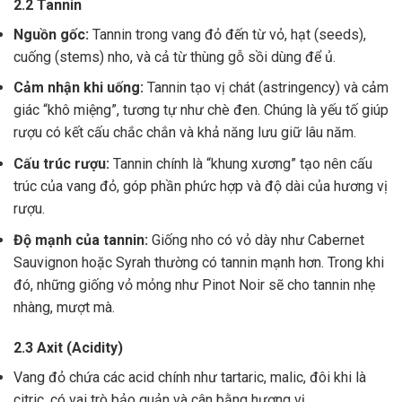
2.2 Tannin
Nguồn gốc:
Tannin trong vang đỏ đến từ vỏ, hạt (seeds),
cuống (stems) nho, và cả từ thùng gỗ sồi dùng để ủ.
Cảm nhận khi uống:
Tannin tạo vị chát (astringency) và cảm
giác “khô miệng”, tương tự như chè đen. Chúng là yếu tố giúp
rượu có kết cấu chắc chắn và khả năng lưu giữ lâu năm.
Cấu trúc rượu:
Tannin chính là “khung xương” tạo nên cấu
trúc của vang đỏ, góp phần phức hợp và độ dài của hương vị
rượu.
Độ mạnh của tannin:
Giống nho có vỏ dày như Cabernet
Sauvignon hoặc Syrah thường có tannin mạnh hơn. Trong khi
đó, những giống vỏ mỏng như Pinot Noir sẽ cho tannin nhẹ
nhàng, mượt mà.
2.3 Axit (Acidity)
Vang đỏ chứa các acid chính như tartaric, malic, đôi khi là
citric, có vai trò bảo quản và cân bằng hương vị .