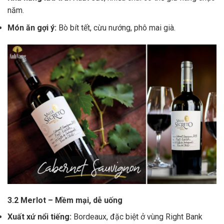
năm.
Món ăn gợi ý:
Bò bít tết, cừu nướng, phô mai già.
3.2 Merlot – Mềm mại, dễ uống
Xuất xứ nổi tiếng:
Bordeaux, đặc biệt ở vùng Right Bank