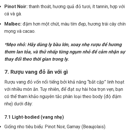
Pinot Noir:
thanh thoát, hương quả đỏ tươi, ít tannin, hợp với
cá và gà.
Malbec:
đậm hơn một chút, màu tím đẹp, hương trái cây chín
mọng và cacao.
*Mẹo nhỏ: Hãy dùng ly bầu lớn, xoay nhẹ rượu để hương
thơm lan tỏa, và thử nhấp từng ngụm nhỏ để cảm nhận sự
thay đổi theo thời gian trong ly.
7. Rượu vang đỏ ăn với gì
Rượu vang đỏ vốn nổi tiếng bởi khả năng “bắt cặp” linh hoạt
với nhiều món ăn. Tuy nhiên, để đạt sự hài hòa trọn vẹn, bạn
có thể tham khảo nguyên tắc phân loại theo body (độ đậm
nhẹ) dưới đây:
7.1 Light-bodied (vang nhẹ)
Giống nho tiêu biểu: Pinot Noir, Gamay (Beaujolais).