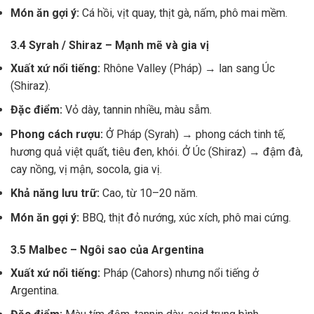
Món ăn gợi ý:
Cá hồi, vịt quay, thịt gà, nấm, phô mai mềm.
3.4 Syrah / Shiraz – Mạnh mẽ và gia vị
Xuất xứ nổi tiếng:
Rhône Valley (Pháp) → lan sang Úc
(Shiraz).
Đặc điểm:
Vỏ dày, tannin nhiều, màu sẫm.
Phong cách rượu:
Ở Pháp (Syrah) → phong cách tinh tế,
hương quả việt quất, tiêu đen, khói. Ở Úc (Shiraz) → đậm đà,
cay nồng, vị mận, socola, gia vị.
Khả năng lưu trữ:
Cao, từ 10–20 năm.
Món ăn gợi ý:
BBQ, thịt đỏ nướng, xúc xích, phô mai cứng.
3.5 Malbec – Ngôi sao của Argentina
Xuất xứ nổi tiếng:
Pháp (Cahors) nhưng nổi tiếng ở
Argentina.