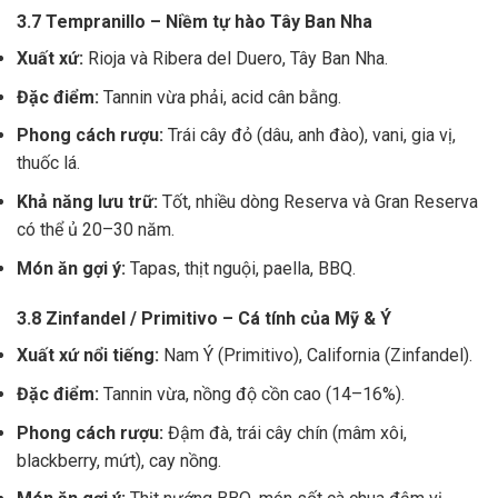
3.7 Tempranillo – Niềm tự hào Tây Ban Nha
Xuất xứ:
Rioja và Ribera del Duero, Tây Ban Nha.
Đặc điểm:
Tannin vừa phải, acid cân bằng.
Phong cách rượu:
Trái cây đỏ (dâu, anh đào), vani, gia vị,
thuốc lá.
Khả năng lưu trữ:
Tốt, nhiều dòng Reserva và Gran Reserva
có thể ủ 20–30 năm.
Món ăn gợi ý:
Tapas, thịt nguội, paella, BBQ.
3.8 Zinfandel / Primitivo – Cá tính của Mỹ & Ý
Xuất xứ nổi tiếng:
Nam Ý (Primitivo), California (Zinfandel).
Đặc điểm:
Tannin vừa, nồng độ cồn cao (14–16%).
Phong cách rượu:
Đậm đà, trái cây chín (mâm xôi,
blackberry, mứt), cay nồng.