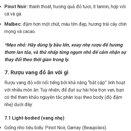
Pinot Noir:
thanh thoát, hương quả đỏ tươi, ít tannin, hợp với
cá và gà.
Malbec:
đậm hơn một chút, màu tím đẹp, hương trái cây chín
mọng và cacao.
*Mẹo nhỏ: Hãy dùng ly bầu lớn, xoay nhẹ rượu để hương
thơm lan tỏa, và thử nhấp từng ngụm nhỏ để cảm nhận sự
thay đổi theo thời gian trong ly.
7. Rượu vang đỏ ăn với gì
Rượu vang đỏ vốn nổi tiếng bởi khả năng “bắt cặp” linh hoạt
với nhiều món ăn. Tuy nhiên, để đạt sự hài hòa trọn vẹn, bạn
có thể tham khảo nguyên tắc phân loại theo body (độ đậm
nhẹ) dưới đây:
7.1 Light-bodied (vang nhẹ)
Giống nho tiêu biểu: Pinot Noir, Gamay (Beaujolais).