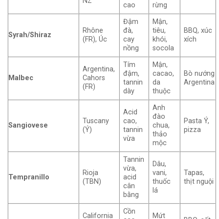
NZ
cao
rừng
Đậm
Mận,
Rhône
đà,
tiêu,
BBQ, xúc
Syrah/Shiraz
(FR), Úc
cay
khói,
xích
nồng
socola
Tím
Mận,
Argentina,
đậm,
cacao,
Bò nướng
Malbec
Cahors
tannin
da
Argentina
(FR)
dày
thuộc
Anh
Acid
đào
Tuscany
cao,
Pasta Ý,
Sangiovese
chua,
(Ý)
tannin
pizza
thảo
vừa
mộc
Tannin
Dâu,
vừa,
Rioja
vani,
Tapas,
Tempranillo
acid
(TBN)
thuốc
thịt nguội
cân
lá
bằng
Cồn
California
Mứt