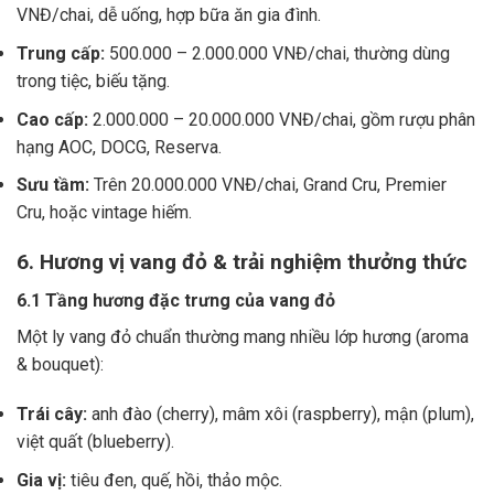
VNĐ/chai, dễ uống, hợp bữa ăn gia đình.
Trung cấp:
500.000 – 2.000.000 VNĐ/chai, thường dùng
trong tiệc, biếu tặng.
Cao cấp:
2.000.000 – 20.000.000 VNĐ/chai, gồm rượu phân
hạng AOC, DOCG, Reserva.
Sưu tầm:
Trên 20.000.000 VNĐ/chai, Grand Cru, Premier
Cru, hoặc vintage hiếm.
6. Hương vị vang đỏ & trải nghiệm thưởng thức
6.1 Tầng hương đặc trưng của vang đỏ
Một ly vang đỏ chuẩn thường mang nhiều lớp hương (aroma
& bouquet):
Trái cây:
anh đào (cherry), mâm xôi (raspberry), mận (plum),
việt quất (blueberry).
Gia vị:
tiêu đen, quế, hồi, thảo mộc.