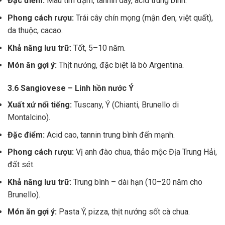
Đặc điểm:
Màu tím đậm, tannin dày, acid trung bình.
Phong cách rượu:
Trái cây chín mọng (mận đen, việt quất),
da thuộc, cacao.
Khả năng lưu trữ:
Tốt, 5–10 năm.
Món ăn gợi ý:
Thịt nướng, đặc biệt là bò Argentina.
3.6 Sangiovese – Linh hồn nước Ý
Xuất xứ nổi tiếng:
Tuscany, Ý (Chianti, Brunello di
Montalcino).
Đặc điểm:
Acid cao, tannin trung bình đến mạnh.
Phong cách rượu:
Vị anh đào chua, thảo mộc Địa Trung Hải,
đất sét.
Khả năng lưu trữ:
Trung bình – dài hạn (10–20 năm cho
Brunello).
Món ăn gợi ý:
Pasta Ý, pizza, thịt nướng sốt cà chua.