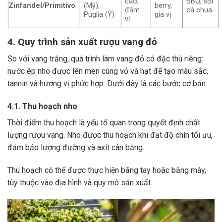
cao,
BBQ, sốt
Zinfandel/Primitivo
(Mỹ),
berry,
đậm
cà chua
Puglia (Ý)
gia vị
vị
4. Quy trình sản xuất rượu vang đỏ
So với vang trắng, quá trình làm vang đỏ có đặc thù riêng:
nước ép nho được lên men cùng vỏ và hạt để tạo màu sắc,
tannin và hương vị phức hợp. Dưới đây là các bước cơ bản:
4.1. Thu hoạch nho
Thời điểm thu hoạch là yếu tố quan trọng quyết định chất
lượng rượu vang. Nho được thu hoạch khi đạt độ chín tối ưu,
đảm bảo lượng đường và axit cân bằng.
Thu hoạch có thể được thực hiện bằng tay hoặc bằng máy,
tùy thuộc vào địa hình và quy mô sản xuất.