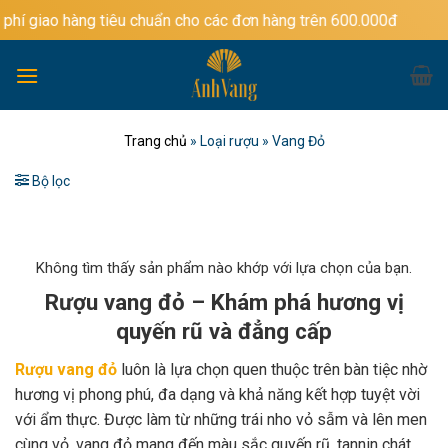
Bỏ
g tiêu chuẩn cho các đơn hàng trên 600.000đ
qua
nội
dung
Trang chủ
»
Loại rượu
»
Vang Đỏ
Bộ lọc
Không tìm thấy sản phẩm nào khớp với lựa chọn của bạn.
Rượu vang đỏ – Khám phá hương vị
quyến rũ và đẳng cấp
Rượu vang đỏ
luôn là lựa chọn quen thuộc trên bàn tiệc nhờ
hương vị phong phú, đa dạng và khả năng kết hợp tuyệt vời
với ẩm thực. Được làm từ những trái nho vỏ sẫm và lên men
cùng vỏ, vang đỏ mang đến màu sắc quyến rũ, tannin chát