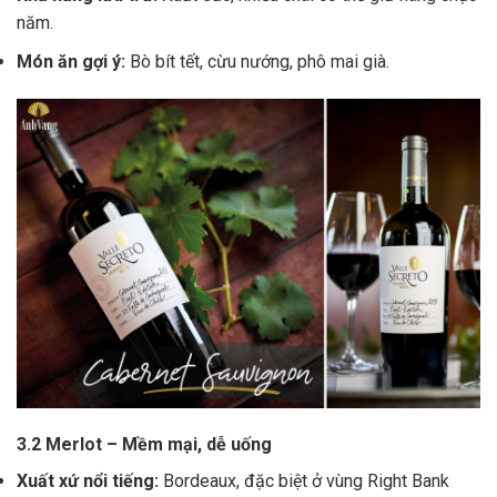
năm.
Món ăn gợi ý:
Bò bít tết, cừu nướng, phô mai già.
3.2 Merlot – Mềm mại, dễ uống
Xuất xứ nổi tiếng:
Bordeaux, đặc biệt ở vùng Right Bank