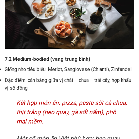
7.2 Medium-bodied (vang trung bình)
Giống nho tiêu biểu: Merlot, Sangiovese (Chianti), Zinfandel.
Đặc điểm: cân bằng giữa vị chát – chua – trái cây, hợp khẩu
vị số đông.
Kết hợp món ăn: pizza, pasta sốt cà chua,
thịt trắng (heo quay, gà sốt nấm), phô
mai mềm.
Một số món ăn Việt phù hợp: heo quay