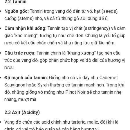
2.2 Tannin
Nguồn gốc:
Tannin trong vang đỏ đến từ vỏ, hạt (seeds),
cuống (stems) nho, và cả từ thùng gỗ sồi dùng để ủ.
Cảm nhận khi uống:
Tannin tạo vị chát (astringency) và cảm
giác “khô miệng”, tương tự như chè đen. Chúng là yếu tố giúp
rượu có kết cấu chắc chắn và khả năng lưu giữ lâu năm.
Cấu trúc rượu:
Tannin chính là “khung xương” tạo nên cấu
trúc của vang đỏ, góp phần phức hợp và độ dài của hương vị
rượu.
Độ mạnh của tannin:
Giống nho có vỏ dày như Cabernet
Sauvignon hoặc Syrah thường có tannin mạnh hơn. Trong khi
đó, những giống vỏ mỏng như Pinot Noir sẽ cho tannin nhẹ
nhàng, mượt mà.
2.3 Axit (Acidity)
Vang đỏ chứa các acid chính như tartaric, malic, đôi khi là
citric, có vai trò bảo quản và cân bằng hương vị .