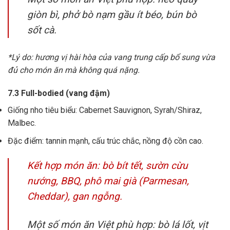
giòn bì, phở bò nạm gầu ít béo, bún bò
sốt cà.
*Lý do: hương vị hài hòa của vang trung cấp bổ sung vừa
đủ cho món ăn mà không quá nặng.
7.3 Full-bodied (vang đậm)
Giống nho tiêu biểu: Cabernet Sauvignon, Syrah/Shiraz,
Malbec.
Đặc điểm: tannin mạnh, cấu trúc chắc, nồng độ cồn cao.
Kết hợp món ăn: bò bít tết, sườn cừu
nướng, BBQ, phô mai già (Parmesan,
Cheddar), gan ngỗng.
Một số món ăn Việt phù hợp: bò lá lốt, vịt