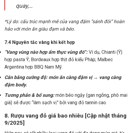
quay,…
*Lý do: cấu trúc mạnh mẽ của vang đậm “sánh đôi” hoàn
hảo với món ăn giàu đạm và béo.
7.4 Nguyên tắc vàng khi kết hợp
“Vang vùng nào hợp ẩm thực vùng đó”:
Ví dụ, Chianti (Ý)
hợp pasta Ý; Bordeaux hợp thịt đỏ kiểu Pháp; Malbec
Argentina hợp BBQ Nam Mỹ.
Cân bằng cường độ: món ăn càng đậm vị → vang càng
đậm body.
Tương phản & bổ sung:
món béo ngậy (gan ngỗng, phô mai
già) sẽ được “làm sạch vị” bởi vang đỏ tannin cao.
8. Rượu vang đỏ giá bao nhiêu [Cập nhật tháng
9/2025]