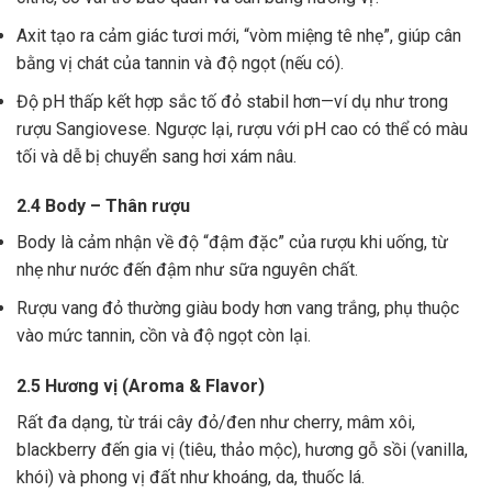
Axit tạo ra cảm giác tươi mới, “vòm miệng tê nhẹ”, giúp cân
bằng vị chát của tannin và độ ngọt (nếu có).
Độ pH thấp kết hợp sắc tố đỏ stabil hơn—ví dụ như trong
rượu Sangiovese. Ngược lại, rượu với pH cao có thể có màu
tối và dễ bị chuyển sang hơi xám nâu.
2.4 Body – Thân rượu
Body là cảm nhận về độ “đậm đặc” của rượu khi uống, từ
nhẹ như nước đến đậm như sữa nguyên chất.
Rượu vang đỏ thường giàu body hơn vang trắng, phụ thuộc
vào mức tannin, cồn và độ ngọt còn lại.
2.5 Hương vị (Aroma & Flavor)
Rất đa dạng, từ trái cây đỏ/đen như cherry, mâm xôi,
blackberry đến gia vị (tiêu, thảo mộc), hương gỗ sồi (vanilla,
khói) và phong vị đất như khoáng, da, thuốc lá.