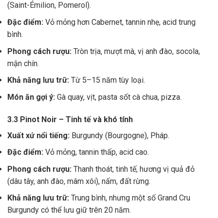
(Saint-Émilion, Pomerol).
Đặc điểm:
Vỏ mỏng hơn Cabernet, tannin nhẹ, acid trung
bình.
Phong cách rượu:
Tròn trịa, mượt mà, vị anh đào, socola,
mận chín.
Khả năng lưu trữ:
Từ 5–15 năm tùy loại.
Món ăn gợi ý:
Gà quay, vịt, pasta sốt cà chua, pizza.
3.3 Pinot Noir – Tinh tế và khó tính
Xuất xứ nổi tiếng:
Burgundy (Bourgogne), Pháp.
Đặc điểm:
Vỏ mỏng, tannin thấp, acid cao.
Phong cách rượu:
Thanh thoát, tinh tế, hương vị quả đỏ
(dâu tây, anh đào, mâm xôi), nấm, đất rừng.
Khả năng lưu trữ:
Trung bình, nhưng một số Grand Cru
Burgundy có thể lưu giữ trên 20 năm.