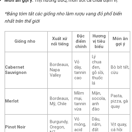
Món ăn gợi ý:
Thịt nướng BBQ, món sốt cà chua đậm vị.
*Bảng tóm tắt các giống nho làm rượu vang đỏ phổ biến
nhất trên thế giới
Đặc
Hương
Xuất xứ
Món ăn
Giống nho
điểm
vị tiêu
nổi tiếng
gợi ý
chính
biểu
Lý
Vỏ
chua
Bordeaux,
Cabernet
dày,
đen,
Bò bít tết,
Napa
Sauvignon
tannin
gỗ sồi,
cừu
Valley
cao
thuốc
lá
Mềm
Mận,
Pasta,
Bordeaux,
mại,
socola,
Merlot
pizza, gà
Mỹ, Chile
tannin
anh
quay
vừa
đào
Vỏ
Dâu,
Burgundy,
mỏng,
nấm,
Vịt quay,
Pinot Noir
Oregon,
acid
đất
cá hồi