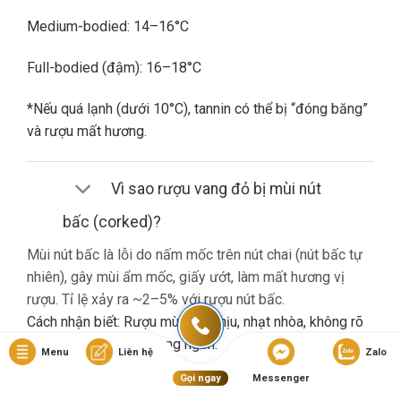
Medium-bodied: 14–16°C
Full-bodied (đậm): 16–18°C
*Nếu quá lạnh (dưới 10°C), tannin có thể bị “đóng băng”
và rượu mất hương.
Vì sao rượu vang đỏ bị mùi nút
bấc (corked)?
Mùi nút bấc là lỗi do nấm mốc trên nút chai (nút bấc tự
nhiên), gây mùi ẩm mốc, giấy ướt, làm mất hương vị
rượu. Tỉ lệ xảy ra ~2–5% với rượu nút bấc.
Cách nhận biết: Rượu mùi khó chịu, nhạt nhòa, không rõ
hương trái cây dù là vang ngon.
Menu
Liên hệ
Zalo
Gọi ngay
Messenger
Nếu gặp lỗi này, bạn nên liên hệ cửa hàng đổi trả (nếu có