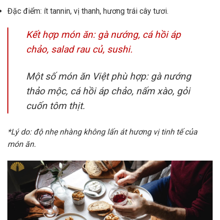
Đặc điểm: ít tannin, vị thanh, hương trái cây tươi.
Kết hợp món ăn: gà nướng, cá hồi áp
chảo, salad rau củ, sushi.
Một số món ăn Việt phù hợp: gà nướng
thảo mộc, cá hồi áp chảo, nấm xào, gỏi
cuốn tôm thịt.
*Lý do: độ nhẹ nhàng không lấn át hương vị tinh tế của
món ăn.