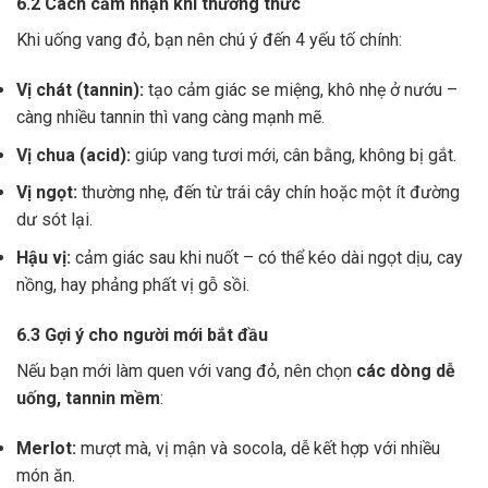
6.2 Cách cảm nhận khi thưởng thức
Khi uống vang đỏ, bạn nên chú ý đến 4 yếu tố chính:
Vị chát (tannin):
tạo cảm giác se miệng, khô nhẹ ở nướu –
càng nhiều tannin thì vang càng mạnh mẽ.
Vị chua (acid):
giúp vang tươi mới, cân bằng, không bị gắt.
Vị ngọt:
thường nhẹ, đến từ trái cây chín hoặc một ít đường
dư sót lại.
Hậu vị:
cảm giác sau khi nuốt – có thể kéo dài ngọt dịu, cay
nồng, hay phảng phất vị gỗ sồi.
6.3 Gợi ý cho người mới bắt đầu
Nếu bạn mới làm quen với vang đỏ, nên chọn
các dòng dễ
uống, tannin mềm
:
Merlot:
mượt mà, vị mận và socola, dễ kết hợp với nhiều
món ăn.