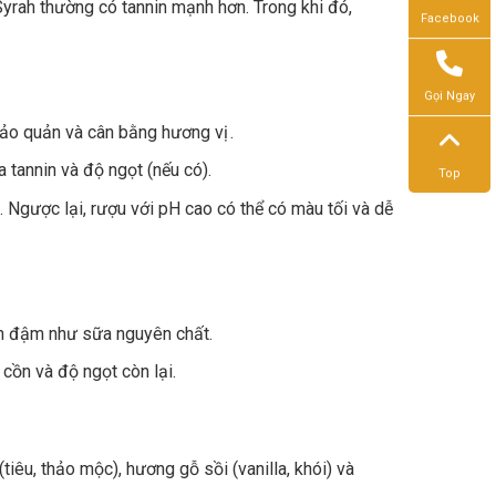
rah thường có tannin mạnh hơn. Trong khi đó,
Facebook
Gọi Ngay
 bảo quản và cân bằng hương vị .
a tannin và độ ngọt (nếu có).
Top
 Ngược lại, rượu với pH cao có thể có màu tối và dễ
n đậm như sữa nguyên chất.
cồn và độ ngọt còn lại.
tiêu, thảo mộc), hương gỗ sồi (vanilla, khói) và