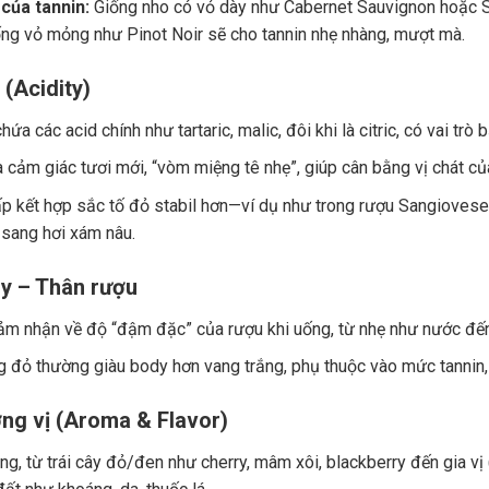
của tannin:
Giống nho có vỏ dày như Cabernet Sauvignon hoặc Sy
ng vỏ mỏng như Pinot Noir sẽ cho tannin nhẹ nhàng, mượt mà.
 (Acidity)
ứa các acid chính như tartaric, malic, đôi khi là citric, có vai trò
a cảm giác tươi mới, “vòm miệng tê nhẹ”, giúp cân bằng vị chát củ
p kết hợp sắc tố đỏ stabil hơn—ví dụ như trong rượu Sangiovese.
 sang hơi xám nâu.
y – Thân rượu
ảm nhận về độ “đậm đặc” của rượu khi uống, từ nhẹ như nước đế
 đỏ thường giàu body hơn vang trắng, phụ thuộc vào mức tannin, 
ng vị (Aroma & Flavor)
g, từ trái cây đỏ/đen như cherry, mâm xôi, blackberry đến gia vị (