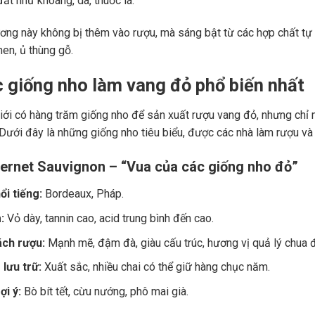
ất như khoáng, da, thuốc lá.
ng này không bị thêm vào rượu, mà sáng bật từ các hợp chất tự 
men, ủ thùng gỗ.
c giống nho làm vang đỏ phổ biến nhất
giới có hàng trăm giống nho để sản xuất rượu vang đỏ, nhưng chỉ m
 Dưới đây là những giống nho tiêu biểu, được các nhà làm rượu và
ernet Sauvignon – “Vua của các giống nho đỏ”
ổi tiếng:
Bordeaux, Pháp.
:
Vỏ dày, tannin cao, acid trung bình đến cao.
ch rượu:
Mạnh mẽ, đậm đà, giàu cấu trúc, hương vị quả lý chua đe
lưu trữ:
Xuất sắc, nhiều chai có thể giữ hàng chục năm.
i ý:
Bò bít tết, cừu nướng, phô mai già.