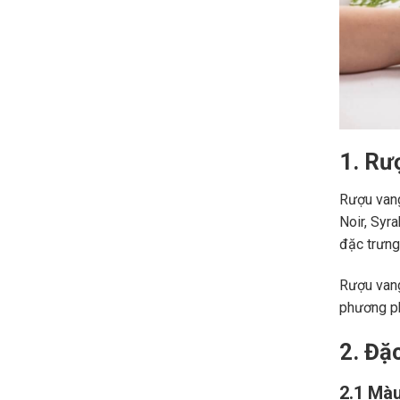
1. Rư
Rượu vang
Noir, Syr
đặc trưng,
Rượu vang
phương ph
2. Đặ
2.1 Màu