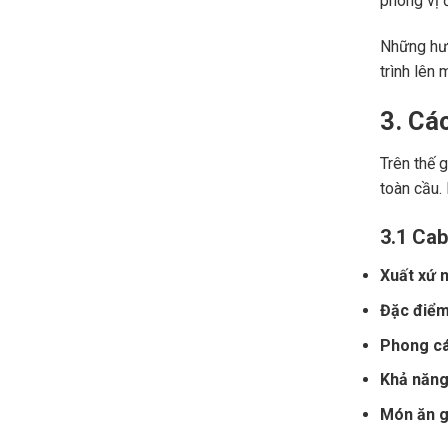
phong vị đ
Những hươ
trình lên 
3. Cá
Trên thế 
toàn cầu.
3.1 Cab
Xuất xứ n
Đặc điểm
Phong cá
Khả năng 
Món ăn gợ