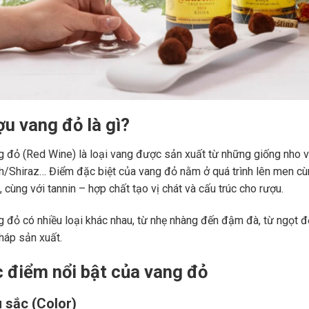
ợu vang đỏ là gì?
 đỏ (Red Wine) là loại vang được sản xuất từ những giống nho 
ah/Shiraz… Điểm đặc biệt của vang đỏ nằm ở quá trình lên men c
 cùng với tannin – hợp chất tạo vị chát và cấu trúc cho rượu.
 đỏ có nhiều loại khác nhau, từ nhẹ nhàng đến đậm đà, từ ngọt đế
áp sản xuất.
c điểm nổi bật của vang đỏ
 sắc (Color)