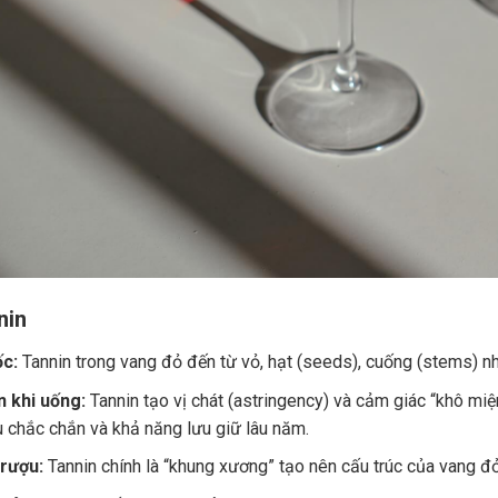
nin
c:
Tannin trong vang đỏ đến từ vỏ, hạt (seeds), cuống (stems) nh
 khi uống:
Tannin tạo vị chát (astringency) và cảm giác “khô miệ
u chắc chắn và khả năng lưu giữ lâu năm.
 rượu:
Tannin chính là “khung xương” tạo nên cấu trúc của vang đ