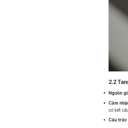
2.2 Tan
Nguồn gố
Cảm nhận
có kết cấ
Cấu trúc