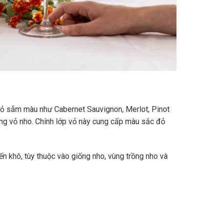
vỏ sẫm màu như Cabernet Sauvignon, Merlot, Pinot
ùng vỏ nho. Chính lớp vỏ này cung cấp màu sắc đỏ
n khô, tùy thuộc vào giống nho, vùng trồng nho và