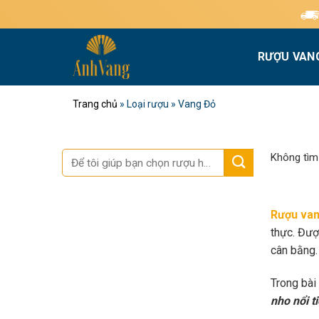
Bỏ
Miễn phí giao hàn
qua
nội
RƯỢU VAN
dung
Trang chủ
»
Loại rượu
»
Vang Đỏ
Tìm
Không tìm
kiếm:
Rượu van
thực. Đượ
cân bằng.
Trong bài
nho nổi t