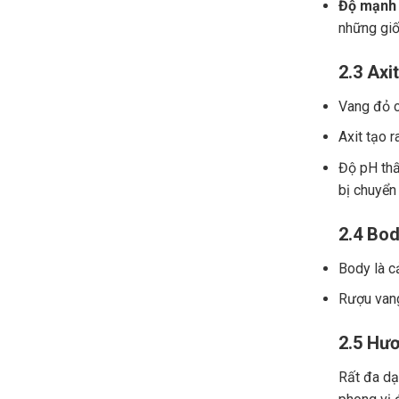
Độ mạnh 
những giố
2.3 Axit
Vang đỏ ch
Axit tạo r
Độ pH thấ
bị chuyển
2.4 Bod
Body là c
Rượu vang
2.5 Hươ
Rất đa dạn