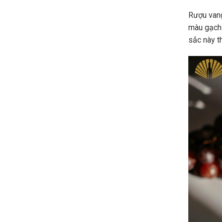
Rượu vang
màu gạch
sắc này t