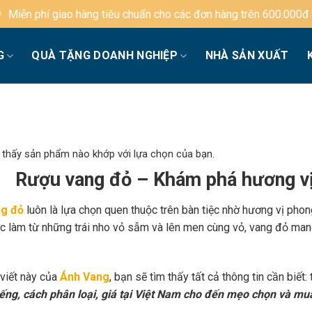
g tiêu chuẩn cho các đơn hàng trên 600.000đ
G
QUÀ TẶNG DOANH NGHIỆP
NHÀ SẢN XUẤT
 thấy sản phẩm nào khớp với lựa chọn của bạn.
Rượu vang đỏ – Khám phá hương vị
g đỏ
luôn là lựa chọn quen thuộc trên bàn tiệc nhờ hương vị phon
c làm từ những trái nho vỏ sẫm và lên men cùng vỏ, vang đỏ mang
 viết này của
Ánh Vang
, bạn sẽ tìm thấy tất cả thông tin cần biết:
iếng, cách phân loại, giá tại Việt Nam cho đến mẹo chọn và mu