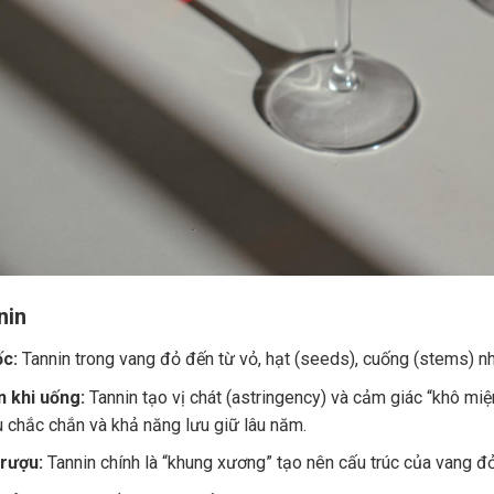
nin
c:
Tannin trong vang đỏ đến từ vỏ, hạt (seeds), cuống (stems) nh
 khi uống:
Tannin tạo vị chát (astringency) và cảm giác “khô miệ
u chắc chắn và khả năng lưu giữ lâu năm.
 rượu:
Tannin chính là “khung xương” tạo nên cấu trúc của vang đ