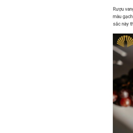
Rượu vang
màu gạch
sắc này t