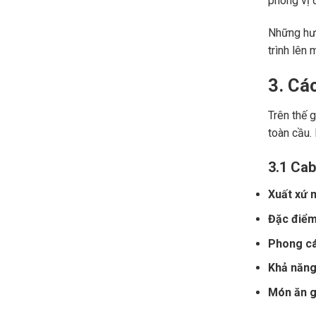
phong vị đ
Những hươ
trình lên 
3. Cá
Trên thế 
toàn cầu.
3.1 Cab
Xuất xứ n
Đặc điểm
Phong cá
Khả năng 
Món ăn gợ