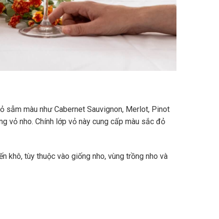
vỏ sẫm màu như Cabernet Sauvignon, Merlot, Pinot
ùng vỏ nho. Chính lớp vỏ này cung cấp màu sắc đỏ
n khô, tùy thuộc vào giống nho, vùng trồng nho và