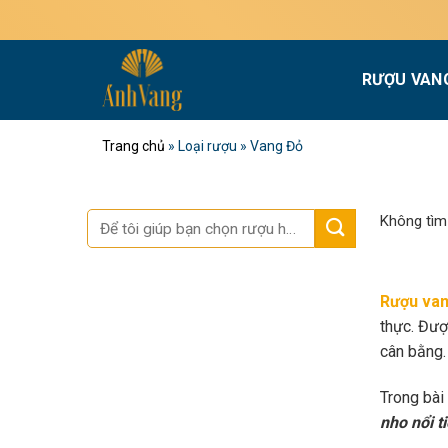
Bỏ
Miễn phí giao
qua
nội
RƯỢU VAN
dung
Trang chủ
»
Loại rượu
»
Vang Đỏ
Tìm
Không tìm
kiếm:
Rượu van
thực. Đượ
cân bằng.
Trong bài
nho nổi t