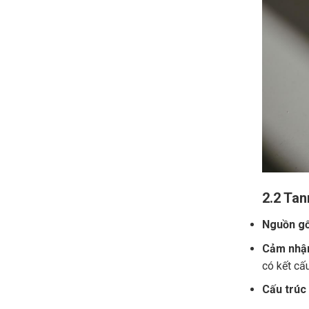
2.2 Tan
Nguồn gố
Cảm nhận
có kết cấ
Cấu trúc