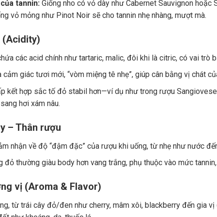
của tannin:
Giống nho có vỏ dày như Cabernet Sauvignon hoặc Sy
ng vỏ mỏng như Pinot Noir sẽ cho tannin nhẹ nhàng, mượt mà.
 (Acidity)
ứa các acid chính như tartaric, malic, đôi khi là citric, có vai trò
a cảm giác tươi mới, “vòm miệng tê nhẹ”, giúp cân bằng vị chát củ
p kết hợp sắc tố đỏ stabil hơn—ví dụ như trong rượu Sangiovese.
 sang hơi xám nâu.
y – Thân rượu
ảm nhận về độ “đậm đặc” của rượu khi uống, từ nhẹ như nước đế
 đỏ thường giàu body hơn vang trắng, phụ thuộc vào mức tannin, 
ng vị (Aroma & Flavor)
g, từ trái cây đỏ/đen như cherry, mâm xôi, blackberry đến gia vị (