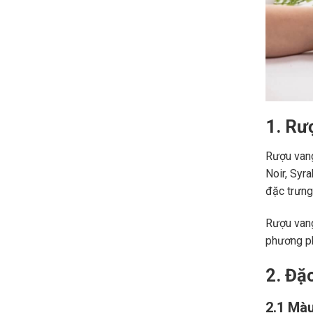
1. Rư
Rượu vang
Noir, Syr
đặc trưng,
Rượu vang
phương ph
2. Đặ
2.1 Màu