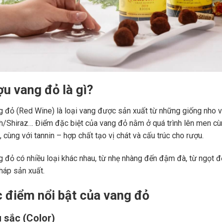
ợu vang đỏ là gì?
 đỏ (Red Wine) là loại vang được sản xuất từ những giống nho 
ah/Shiraz… Điểm đặc biệt của vang đỏ nằm ở quá trình lên men c
 cùng với tannin – hợp chất tạo vị chát và cấu trúc cho rượu.
 đỏ có nhiều loại khác nhau, từ nhẹ nhàng đến đậm đà, từ ngọt đế
áp sản xuất.
c điểm nổi bật của vang đỏ
 sắc (Color)