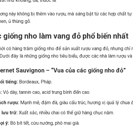
ất như khoáng, da, thuốc lá.
ng này không bị thêm vào rượu, mà sáng bật từ các hợp chất tự 
men, ủ thùng gỗ.
c giống nho làm vang đỏ phổ biến nhất
giới có hàng trăm giống nho để sản xuất rượu vang đỏ, nhưng chỉ m
 Dưới đây là những giống nho tiêu biểu, được các nhà làm rượu và
ernet Sauvignon – “Vua của các giống nho đỏ”
ổi tiếng:
Bordeaux, Pháp.
:
Vỏ dày, tannin cao, acid trung bình đến cao.
ch rượu:
Mạnh mẽ, đậm đà, giàu cấu trúc, hương vị quả lý chua đe
lưu trữ:
Xuất sắc, nhiều chai có thể giữ hàng chục năm.
i ý:
Bò bít tết, cừu nướng, phô mai già.