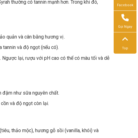
rah thường có tannin mạnh hơn. Trong khi đó,
Facebook
Gọi Ngay
 bảo quản và cân bằng hương vị .
a tannin và độ ngọt (nếu có).
Top
 Ngược lại, rượu với pH cao có thể có màu tối và dễ
n đậm như sữa nguyên chất.
cồn và độ ngọt còn lại.
tiêu, thảo mộc), hương gỗ sồi (vanilla, khói) và