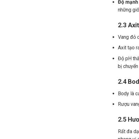
Độ mạnh 
những giố
2.3 Axit
Vang đỏ ch
Axit tạo r
Độ pH thấ
bị chuyển
2.4 Bod
Body là c
Rượu vang
2.5 Hươ
Rất đa dạn