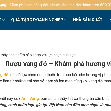
 hàng tiêu chuẩn cho các đơn hàng trên 600.000đ
G
QUÀ TẶNG DOANH NGHIỆP
NHÀ SẢN XUẤT
 thấy sản phẩm nào khớp với lựa chọn của bạn.
Rượu vang đỏ – Khám phá hương vị
g đỏ
luôn là lựa chọn quen thuộc trên bàn tiệc nhờ hương vị phon
c làm từ những trái nho vỏ sẫm và lên men cùng vỏ, vang đỏ mang
 viết này của
Ánh Vang
, bạn sẽ tìm thấy tất cả thông tin cần biết:
iếng, cách phân loại, giá tại Việt Nam cho đến mẹo chọn và mu