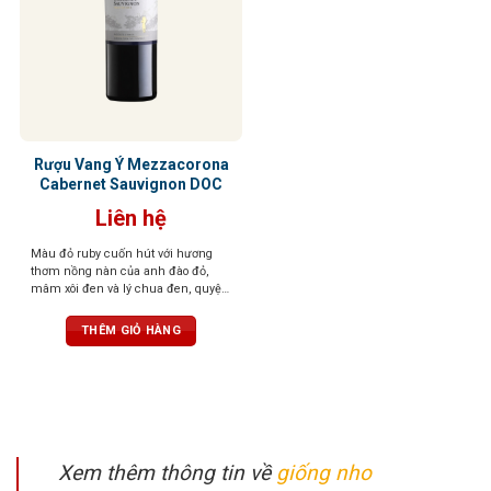
Rượu Vang Ý Mezzacorona
Cabernet Sauvignon DOC
Liên hệ
Màu đỏ ruby cuốn hút với hương
thơm nồng nàn của anh đào đỏ,
mâm xôi đen và lý chua đen, quyện
cùng hương vani ngọt ngào, cà phê,
thuốc lá và tiêu đen. Cấu trúc tốt,
THÊM GIỎ HÀNG
tannin mềm mại và axit cân bằng,
dư vị sâu lắng
Xem thêm thông tin về
giống nho