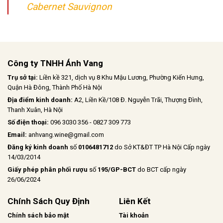
Cabernet Sauvignon
Công ty TNHH Ánh Vang
Trụ sở tại:
Liền kề 321, dịch vụ 8 Khu Mậu Lương, Phường Kiến Hưng,
Quận Hà Đông, Thành Phố Hà Nội
Địa điểm kinh doanh:
A2, Liền Kề/108 Đ. Nguyễn Trãi, Thượng Đình,
Thanh Xuân, Hà Nội
Số điện thoại:
096 3030 356 - 0827 309 773
Email:
anhvang.wine@gmail.com
Đăng ký kinh doanh
số
0106481712
do Sở KT&ĐT TP Hà Nội Cấp ngày
14/03/2014
Giấy phép phân phối rượu
số
195/GP-BCT
do BCT cấp ngày
26/06/2024
Chính Sách Quy Định
Liên Kết
Chính sách bảo mật
Tài khoản