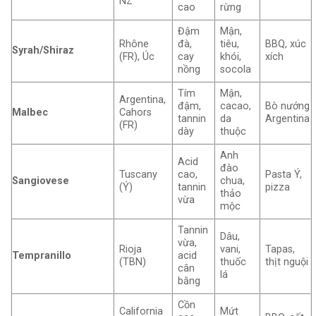
NZ
cao
rừng
Đậm
Mận,
Rhône
đà,
tiêu,
BBQ, xúc
Syrah/Shiraz
(FR), Úc
cay
khói,
xích
nồng
socola
Tím
Mận,
Argentina,
đậm,
cacao,
Bò nướng
Malbec
Cahors
tannin
da
Argentina
(FR)
dày
thuộc
Anh
Acid
đào
Tuscany
cao,
Pasta Ý,
Sangiovese
chua,
(Ý)
tannin
pizza
thảo
vừa
mộc
Tannin
Dâu,
vừa,
Rioja
vani,
Tapas,
Tempranillo
acid
(TBN)
thuốc
thịt nguội
cân
lá
bằng
Cồn
California
Mứt