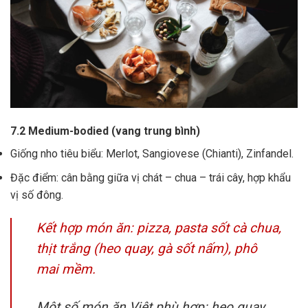
7.2 Medium-bodied (vang trung bình)
Giống nho tiêu biểu: Merlot, Sangiovese (Chianti), Zinfandel.
Đặc điểm: cân bằng giữa vị chát – chua – trái cây, hợp khẩu
vị số đông.
Kết hợp món ăn: pizza, pasta sốt cà chua,
thịt trắng (heo quay, gà sốt nấm), phô
mai mềm.
Một số món ăn Việt phù hợp: heo quay