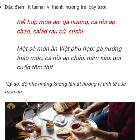
Đặc điểm: ít tannin, vị thanh, hương trái cây tươi.
Kết hợp món ăn: gà nướng, cá hồi áp
chảo, salad rau củ, sushi.
Một số món ăn Việt phù hợp: gà nướng
thảo mộc, cá hồi áp chảo, nấm xào, gỏi
cuốn tôm thịt.
*Lý do: độ nhẹ nhàng không lấn át hương vị tinh tế của
món ăn.