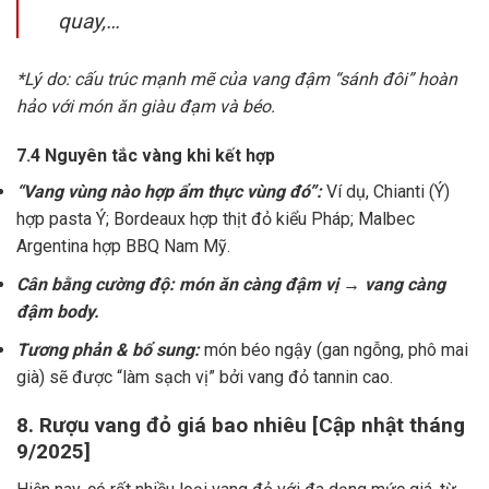
quay,…
*Lý do: cấu trúc mạnh mẽ của vang đậm “sánh đôi” hoàn
hảo với món ăn giàu đạm và béo.
7.4 Nguyên tắc vàng khi kết hợp
“Vang vùng nào hợp ẩm thực vùng đó”:
Ví dụ, Chianti (Ý)
hợp pasta Ý; Bordeaux hợp thịt đỏ kiểu Pháp; Malbec
Argentina hợp BBQ Nam Mỹ.
Cân bằng cường độ: món ăn càng đậm vị → vang càng
đậm body.
Tương phản & bổ sung:
món béo ngậy (gan ngỗng, phô mai
già) sẽ được “làm sạch vị” bởi vang đỏ tannin cao.
8. Rượu vang đỏ giá bao nhiêu [Cập nhật tháng
9/2025]