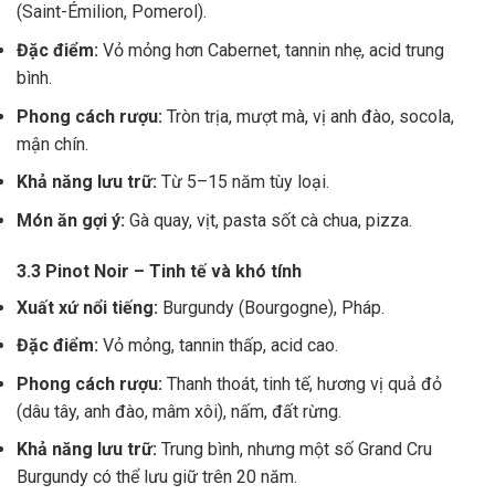
(Saint-Émilion, Pomerol).
Đặc điểm:
Vỏ mỏng hơn Cabernet, tannin nhẹ, acid trung
bình.
Phong cách rượu:
Tròn trịa, mượt mà, vị anh đào, socola,
mận chín.
Khả năng lưu trữ:
Từ 5–15 năm tùy loại.
Món ăn gợi ý:
Gà quay, vịt, pasta sốt cà chua, pizza.
3.3 Pinot Noir – Tinh tế và khó tính
Xuất xứ nổi tiếng:
Burgundy (Bourgogne), Pháp.
Đặc điểm:
Vỏ mỏng, tannin thấp, acid cao.
Phong cách rượu:
Thanh thoát, tinh tế, hương vị quả đỏ
(dâu tây, anh đào, mâm xôi), nấm, đất rừng.
Khả năng lưu trữ:
Trung bình, nhưng một số Grand Cru
Burgundy có thể lưu giữ trên 20 năm.