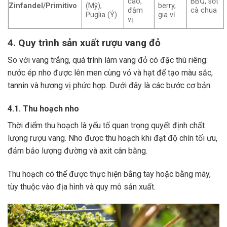
cao,
BBQ, sốt
Zinfandel/Primitivo
(Mỹ),
berry,
đậm
cà chua
Puglia (Ý)
gia vị
vị
4. Quy trình sản xuất rượu vang đỏ
So với vang trắng, quá trình làm vang đỏ có đặc thù riêng:
nước ép nho được lên men cùng vỏ và hạt để tạo màu sắc,
tannin và hương vị phức hợp. Dưới đây là các bước cơ bản:
4.1. Thu hoạch nho
Thời điểm thu hoạch là yếu tố quan trọng quyết định chất
lượng rượu vang. Nho được thu hoạch khi đạt độ chín tối ưu,
đảm bảo lượng đường và axit cân bằng.
Thu hoạch có thể được thực hiện bằng tay hoặc bằng máy,
tùy thuộc vào địa hình và quy mô sản xuất.