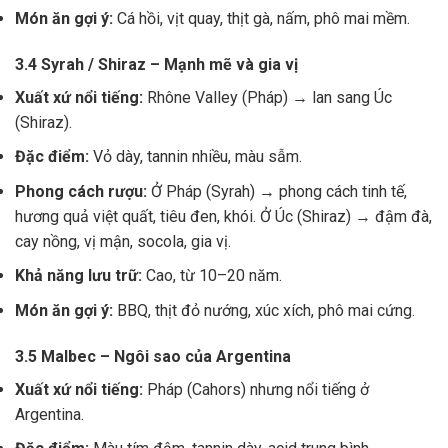
Món ăn gợi ý:
Cá hồi, vịt quay, thịt gà, nấm, phô mai mềm.
3.4 Syrah / Shiraz – Mạnh mẽ và gia vị
Xuất xứ nổi tiếng:
Rhône Valley (Pháp) → lan sang Úc
(Shiraz).
Đặc điểm:
Vỏ dày, tannin nhiều, màu sẫm.
Phong cách rượu:
Ở Pháp (Syrah) → phong cách tinh tế,
hương quả việt quất, tiêu đen, khói. Ở Úc (Shiraz) → đậm đà,
cay nồng, vị mận, socola, gia vị.
Khả năng lưu trữ:
Cao, từ 10–20 năm.
Món ăn gợi ý:
BBQ, thịt đỏ nướng, xúc xích, phô mai cứng.
3.5 Malbec – Ngôi sao của Argentina
Xuất xứ nổi tiếng:
Pháp (Cahors) nhưng nổi tiếng ở
Argentina.