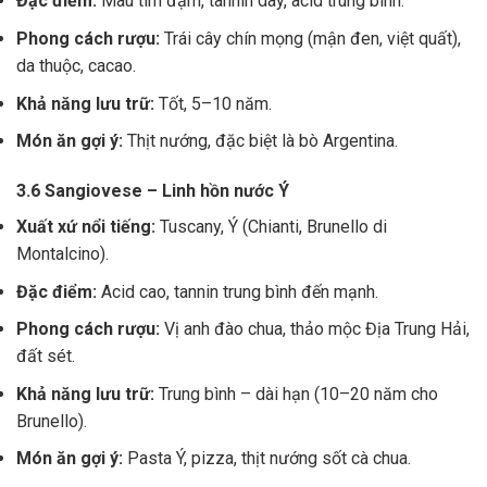
Đặc điểm:
Màu tím đậm, tannin dày, acid trung bình.
Phong cách rượu:
Trái cây chín mọng (mận đen, việt quất),
da thuộc, cacao.
Khả năng lưu trữ:
Tốt, 5–10 năm.
Món ăn gợi ý:
Thịt nướng, đặc biệt là bò Argentina.
3.6 Sangiovese – Linh hồn nước Ý
Xuất xứ nổi tiếng:
Tuscany, Ý (Chianti, Brunello di
Montalcino).
Đặc điểm:
Acid cao, tannin trung bình đến mạnh.
Phong cách rượu:
Vị anh đào chua, thảo mộc Địa Trung Hải,
đất sét.
Khả năng lưu trữ:
Trung bình – dài hạn (10–20 năm cho
Brunello).
Món ăn gợi ý:
Pasta Ý, pizza, thịt nướng sốt cà chua.