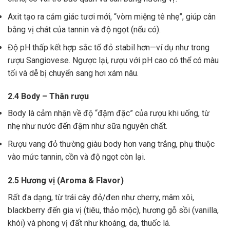
Axit tạo ra cảm giác tươi mới, “vòm miệng tê nhẹ”, giúp cân
bằng vị chát của tannin và độ ngọt (nếu có).
Độ pH thấp kết hợp sắc tố đỏ stabil hơn—ví dụ như trong
rượu Sangiovese. Ngược lại, rượu với pH cao có thể có màu
tối và dễ bị chuyển sang hơi xám nâu.
2.4 Body – Thân rượu
Body là cảm nhận về độ “đậm đặc” của rượu khi uống, từ
nhẹ như nước đến đậm như sữa nguyên chất.
Rượu vang đỏ thường giàu body hơn vang trắng, phụ thuộc
vào mức tannin, cồn và độ ngọt còn lại.
2.5 Hương vị (Aroma & Flavor)
Rất đa dạng, từ trái cây đỏ/đen như cherry, mâm xôi,
blackberry đến gia vị (tiêu, thảo mộc), hương gỗ sồi (vanilla,
khói) và phong vị đất như khoáng, da, thuốc lá.