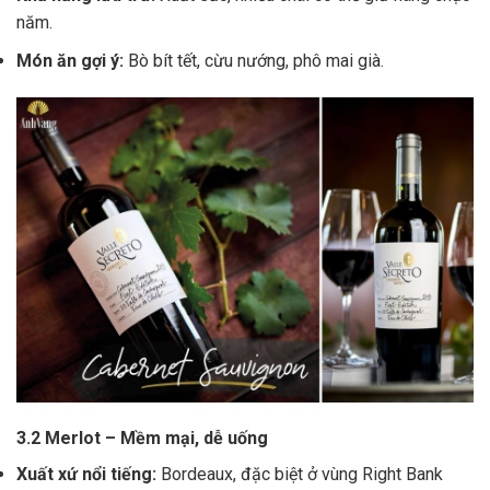
năm.
Món ăn gợi ý:
Bò bít tết, cừu nướng, phô mai già.
3.2 Merlot – Mềm mại, dễ uống
Xuất xứ nổi tiếng:
Bordeaux, đặc biệt ở vùng Right Bank