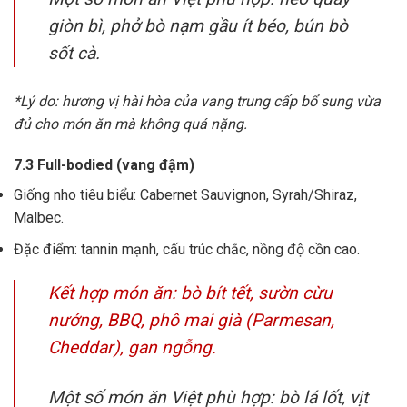
giòn bì, phở bò nạm gầu ít béo, bún bò
sốt cà.
*Lý do: hương vị hài hòa của vang trung cấp bổ sung vừa
đủ cho món ăn mà không quá nặng.
7.3 Full-bodied (vang đậm)
Giống nho tiêu biểu: Cabernet Sauvignon, Syrah/Shiraz,
Malbec.
Đặc điểm: tannin mạnh, cấu trúc chắc, nồng độ cồn cao.
Kết hợp món ăn: bò bít tết, sườn cừu
nướng, BBQ, phô mai già (Parmesan,
Cheddar), gan ngỗng.
Một số món ăn Việt phù hợp: bò lá lốt, vịt