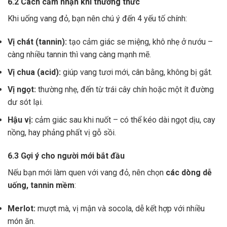
6.2 Cách cảm nhận khi thưởng thức
Khi uống vang đỏ, bạn nên chú ý đến 4 yếu tố chính:
Vị chát (tannin):
tạo cảm giác se miệng, khô nhẹ ở nướu –
càng nhiều tannin thì vang càng mạnh mẽ.
Vị chua (acid):
giúp vang tươi mới, cân bằng, không bị gắt.
Vị ngọt:
thường nhẹ, đến từ trái cây chín hoặc một ít đường
dư sót lại.
Hậu vị:
cảm giác sau khi nuốt – có thể kéo dài ngọt dịu, cay
nồng, hay phảng phất vị gỗ sồi.
6.3 Gợi ý cho người mới bắt đầu
Nếu bạn mới làm quen với vang đỏ, nên chọn
các dòng dễ
uống, tannin mềm
:
Merlot:
mượt mà, vị mận và socola, dễ kết hợp với nhiều
món ăn.