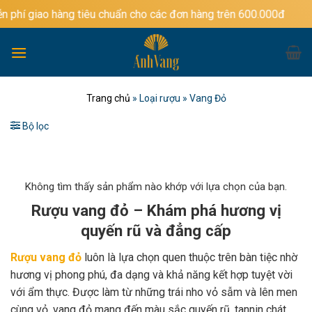
Bỏ
àng tiêu chuẩn cho các đơn hàng trên 600.000đ
qua
nội
dung
Trang chủ
»
Loại rượu
»
Vang Đỏ
Bộ lọc
Không tìm thấy sản phẩm nào khớp với lựa chọn của bạn.
Rượu vang đỏ – Khám phá hương vị
quyến rũ và đẳng cấp
Rượu vang đỏ
luôn là lựa chọn quen thuộc trên bàn tiệc nhờ
hương vị phong phú, đa dạng và khả năng kết hợp tuyệt vời
với ẩm thực. Được làm từ những trái nho vỏ sẫm và lên men
cùng vỏ, vang đỏ mang đến màu sắc quyến rũ, tannin chát