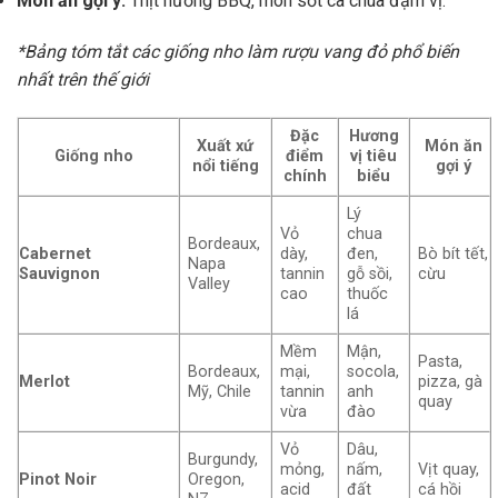
Món ăn gợi ý:
Thịt nướng BBQ, món sốt cà chua đậm vị.
*Bảng tóm tắt các giống nho làm rượu vang đỏ phổ biến
nhất trên thế giới
Đặc
Hương
Xuất xứ
Món ăn
Giống nho
điểm
vị tiêu
nổi tiếng
gợi ý
chính
biểu
Lý
Vỏ
chua
Bordeaux,
Cabernet
dày,
đen,
Bò bít tết,
Napa
Sauvignon
tannin
gỗ sồi,
cừu
Valley
cao
thuốc
lá
Mềm
Mận,
Pasta,
Bordeaux,
mại,
socola,
Merlot
pizza, gà
Mỹ, Chile
tannin
anh
quay
vừa
đào
Vỏ
Dâu,
Burgundy,
mỏng,
nấm,
Vịt quay,
Pinot Noir
Oregon,
acid
đất
cá hồi