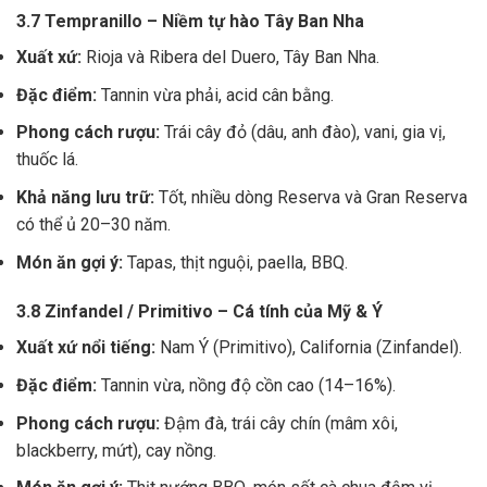
3.7 Tempranillo – Niềm tự hào Tây Ban Nha
Xuất xứ:
Rioja và Ribera del Duero, Tây Ban Nha.
Đặc điểm:
Tannin vừa phải, acid cân bằng.
Phong cách rượu:
Trái cây đỏ (dâu, anh đào), vani, gia vị,
thuốc lá.
Khả năng lưu trữ:
Tốt, nhiều dòng Reserva và Gran Reserva
có thể ủ 20–30 năm.
Món ăn gợi ý:
Tapas, thịt nguội, paella, BBQ.
3.8 Zinfandel / Primitivo – Cá tính của Mỹ & Ý
Xuất xứ nổi tiếng:
Nam Ý (Primitivo), California (Zinfandel).
Đặc điểm:
Tannin vừa, nồng độ cồn cao (14–16%).
Phong cách rượu:
Đậm đà, trái cây chín (mâm xôi,
blackberry, mứt), cay nồng.