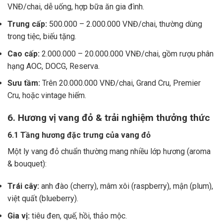
VNĐ/chai, dễ uống, hợp bữa ăn gia đình.
Trung cấp:
500.000 – 2.000.000 VNĐ/chai, thường dùng
trong tiệc, biếu tặng.
Cao cấp:
2.000.000 – 20.000.000 VNĐ/chai, gồm rượu phân
hạng AOC, DOCG, Reserva.
Sưu tầm:
Trên 20.000.000 VNĐ/chai, Grand Cru, Premier
Cru, hoặc vintage hiếm.
6. Hương vị vang đỏ & trải nghiệm thưởng thức
6.1 Tầng hương đặc trưng của vang đỏ
Một ly vang đỏ chuẩn thường mang nhiều lớp hương (aroma
& bouquet):
Trái cây:
anh đào (cherry), mâm xôi (raspberry), mận (plum),
việt quất (blueberry).
Gia vị:
tiêu đen, quế, hồi, thảo mộc.