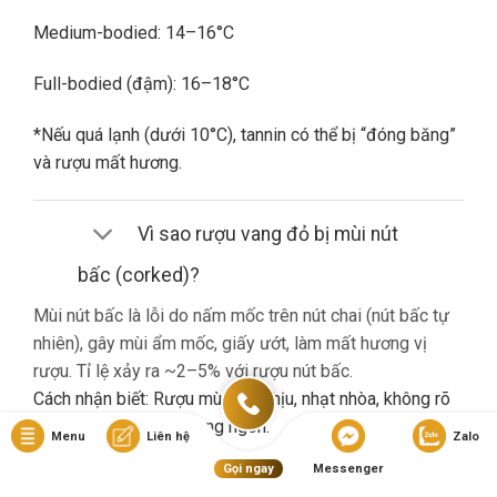
Medium-bodied: 14–16°C
Full-bodied (đậm): 16–18°C
*Nếu quá lạnh (dưới 10°C), tannin có thể bị “đóng băng”
và rượu mất hương.
Vì sao rượu vang đỏ bị mùi nút
bấc (corked)?
Mùi nút bấc là lỗi do nấm mốc trên nút chai (nút bấc tự
nhiên), gây mùi ẩm mốc, giấy ướt, làm mất hương vị
rượu. Tỉ lệ xảy ra ~2–5% với rượu nút bấc.
Cách nhận biết: Rượu mùi khó chịu, nhạt nhòa, không rõ
hương trái cây dù là vang ngon.
Menu
Liên hệ
Zalo
Gọi ngay
Messenger
Nếu gặp lỗi này, bạn nên liên hệ cửa hàng đổi trả (nếu có