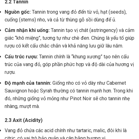
2.2 Tannin
Nguồn gốc:
Tannin trong vang đỏ đến từ vỏ, hạt (seeds),
cuống (stems) nho, và cả từ thùng gỗ sồi dùng để ủ.
Cảm nhận khi uống:
Tannin tạo vị chát (astringency) và cảm
giác “khô miệng”, tương tự như chè đen. Chúng là yếu tố giúp
rượu có kết cấu chắc chắn và khả năng lưu giữ lâu năm.
Cấu trúc rượu:
Tannin chính là “khung xương” tạo nên cấu
trúc của vang đỏ, góp phần phức hợp và độ dài của hương vị
rượu.
Độ mạnh của tannin:
Giống nho có vỏ dày như Cabernet
Sauvignon hoặc Syrah thường có tannin mạnh hơn. Trong khi
đó, những giống vỏ mỏng như Pinot Noir sẽ cho tannin nhẹ
nhàng, mượt mà.
2.3 Axit (Acidity)
Vang đỏ chứa các acid chính như tartaric, malic, đôi khi là
citric, có vai trò bảo quản và cân bằng hương vị .