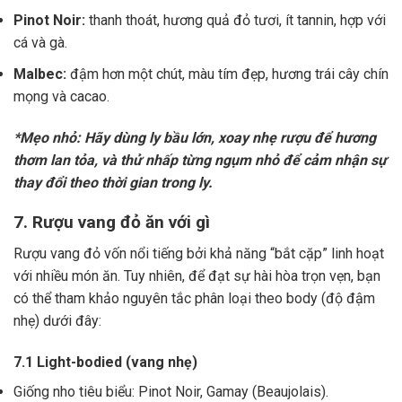
Pinot Noir:
thanh thoát, hương quả đỏ tươi, ít tannin, hợp với
cá và gà.
Malbec:
đậm hơn một chút, màu tím đẹp, hương trái cây chín
mọng và cacao.
*Mẹo nhỏ: Hãy dùng ly bầu lớn, xoay nhẹ rượu để hương
thơm lan tỏa, và thử nhấp từng ngụm nhỏ để cảm nhận sự
thay đổi theo thời gian trong ly.
7. Rượu vang đỏ ăn với gì
Rượu vang đỏ vốn nổi tiếng bởi khả năng “bắt cặp” linh hoạt
với nhiều món ăn. Tuy nhiên, để đạt sự hài hòa trọn vẹn, bạn
có thể tham khảo nguyên tắc phân loại theo body (độ đậm
nhẹ) dưới đây:
7.1 Light-bodied (vang nhẹ)
Giống nho tiêu biểu: Pinot Noir, Gamay (Beaujolais).