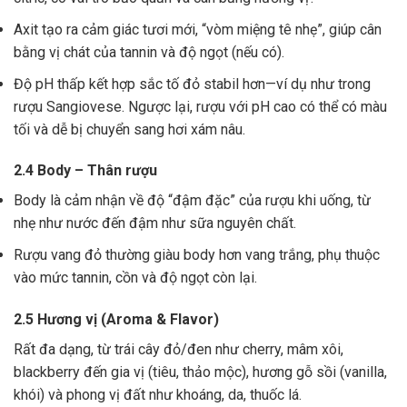
Axit tạo ra cảm giác tươi mới, “vòm miệng tê nhẹ”, giúp cân
bằng vị chát của tannin và độ ngọt (nếu có).
Độ pH thấp kết hợp sắc tố đỏ stabil hơn—ví dụ như trong
rượu Sangiovese. Ngược lại, rượu với pH cao có thể có màu
tối và dễ bị chuyển sang hơi xám nâu.
2.4 Body – Thân rượu
Body là cảm nhận về độ “đậm đặc” của rượu khi uống, từ
nhẹ như nước đến đậm như sữa nguyên chất.
Rượu vang đỏ thường giàu body hơn vang trắng, phụ thuộc
vào mức tannin, cồn và độ ngọt còn lại.
2.5 Hương vị (Aroma & Flavor)
Rất đa dạng, từ trái cây đỏ/đen như cherry, mâm xôi,
blackberry đến gia vị (tiêu, thảo mộc), hương gỗ sồi (vanilla,
khói) và phong vị đất như khoáng, da, thuốc lá.