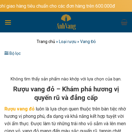
Bỏ
iêu chuẩn cho các đơn hàng trên 600.000đ
qua
nội
dung
Trang chủ
»
Loại rượu
»
Vang Đỏ
Bộ lọc
Không tìm thấy sản phẩm nào khớp với lựa chọn của bạn.
Rượu vang đỏ – Khám phá hương vị
quyến rũ và đẳng cấp
Rượu vang đỏ
luôn là lựa chọn quen thuộc trên bàn tiệc nhờ
hương vị phong phú, đa dạng và khả năng kết hợp tuyệt vời
với ẩm thực. Được làm từ những trái nho vỏ sẫm và lên men
cùng vỏ, vang đỏ mang đến màu sắc quyến rũ, tannin chát