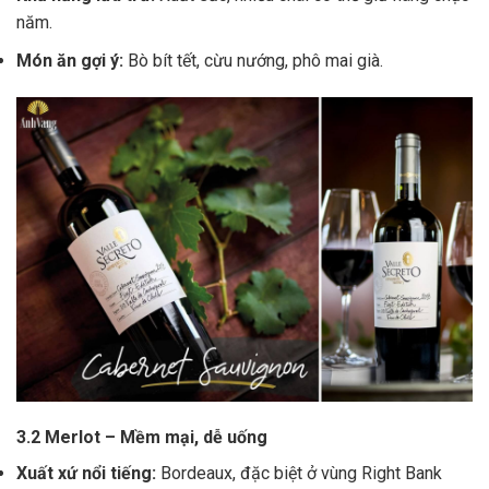
năm.
Món ăn gợi ý:
Bò bít tết, cừu nướng, phô mai già.
3.2 Merlot – Mềm mại, dễ uống
Xuất xứ nổi tiếng:
Bordeaux, đặc biệt ở vùng Right Bank