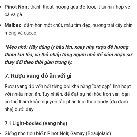
Pinot Noir:
thanh thoát, hương quả đỏ tươi, ít tannin, hợp với
cá và gà.
Malbec:
đậm hơn một chút, màu tím đẹp, hương trái cây chín
mọng và cacao.
*Mẹo nhỏ: Hãy dùng ly bầu lớn, xoay nhẹ rượu để hương
thơm lan tỏa, và thử nhấp từng ngụm nhỏ để cảm nhận sự
thay đổi theo thời gian trong ly.
7. Rượu vang đỏ ăn với gì
Rượu vang đỏ vốn nổi tiếng bởi khả năng “bắt cặp” linh hoạt
với nhiều món ăn. Tuy nhiên, để đạt sự hài hòa trọn vẹn, bạn
có thể tham khảo nguyên tắc phân loại theo body (độ đậm
nhẹ) dưới đây:
7.1 Light-bodied (vang nhẹ)
Giống nho tiêu biểu: Pinot Noir, Gamay (Beaujolais).