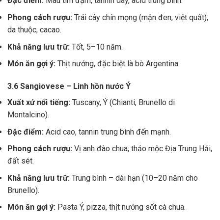
Đặc điểm:
Màu tím đậm, tannin dày, acid trung bình.
Phong cách rượu:
Trái cây chín mọng (mận đen, việt quất),
da thuộc, cacao.
Khả năng lưu trữ:
Tốt, 5–10 năm.
Món ăn gợi ý:
Thịt nướng, đặc biệt là bò Argentina.
3.6 Sangiovese – Linh hồn nước Ý
Xuất xứ nổi tiếng:
Tuscany, Ý (Chianti, Brunello di
Montalcino).
Đặc điểm:
Acid cao, tannin trung bình đến mạnh.
Phong cách rượu:
Vị anh đào chua, thảo mộc Địa Trung Hải,
đất sét.
Khả năng lưu trữ:
Trung bình – dài hạn (10–20 năm cho
Brunello).
Món ăn gợi ý:
Pasta Ý, pizza, thịt nướng sốt cà chua.