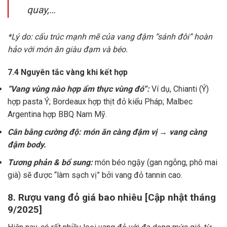
quay,…
*Lý do: cấu trúc mạnh mẽ của vang đậm “sánh đôi” hoàn
hảo với món ăn giàu đạm và béo.
7.4 Nguyên tắc vàng khi kết hợp
“Vang vùng nào hợp ẩm thực vùng đó”:
Ví dụ, Chianti (Ý)
hợp pasta Ý; Bordeaux hợp thịt đỏ kiểu Pháp; Malbec
Argentina hợp BBQ Nam Mỹ.
Cân bằng cường độ: món ăn càng đậm vị → vang càng
đậm body.
Tương phản & bổ sung:
món béo ngậy (gan ngỗng, phô mai
già) sẽ được “làm sạch vị” bởi vang đỏ tannin cao.
8. Rượu vang đỏ giá bao nhiêu [Cập nhật tháng
9/2025]