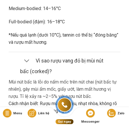
Medium-bodied: 14–16°C
Full-bodied (đậm): 16–18°C
*Nếu quá lạnh (dưới 10°C), tannin có thể bị “đóng băng”
và rượu mất hương.
Vì sao rượu vang đỏ bị mùi nút
bấc (corked)?
Mùi nút bấc là lỗi do nấm mốc trên nút chai (nút bấc tự
nhiên), gây mùi ẩm mốc, giấy ướt, làm mất hương vị
rượu. Tỉ lệ xảy ra ~2–5% với rượu nút bấc.
Cách nhận biết: Rượu mùi khó chịu, nhạt nhòa, không rõ
hương trái cây dù là vang ngon.
Menu
Liên hệ
Zalo
Gọi ngay
Messenger
Nếu gặp lỗi này, bạn nên liên hệ cửa hàng đổi trả (nếu có