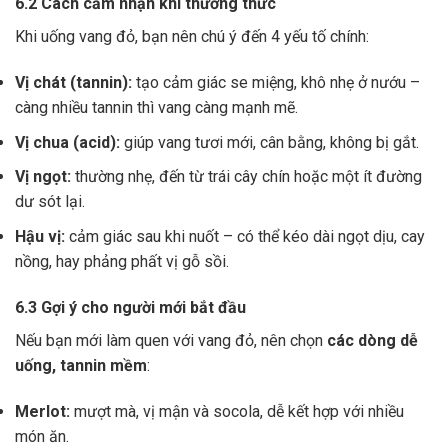
6.2 Cách cảm nhận khi thưởng thức
Khi uống vang đỏ, bạn nên chú ý đến 4 yếu tố chính:
Vị chát (tannin):
tạo cảm giác se miệng, khô nhẹ ở nướu –
càng nhiều tannin thì vang càng mạnh mẽ.
Vị chua (acid):
giúp vang tươi mới, cân bằng, không bị gắt.
Vị ngọt:
thường nhẹ, đến từ trái cây chín hoặc một ít đường
dư sót lại.
Hậu vị:
cảm giác sau khi nuốt – có thể kéo dài ngọt dịu, cay
nồng, hay phảng phất vị gỗ sồi.
6.3 Gợi ý cho người mới bắt đầu
Nếu bạn mới làm quen với vang đỏ, nên chọn
các dòng dễ
uống, tannin mềm
:
Merlot:
mượt mà, vị mận và socola, dễ kết hợp với nhiều
món ăn.