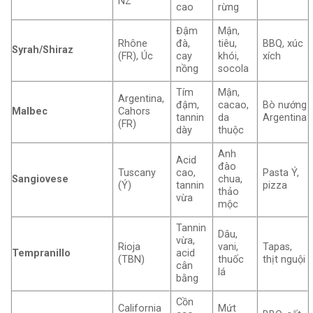
NZ
cao
rừng
Đậm
Mận,
Rhône
đà,
tiêu,
BBQ, xúc
Syrah/Shiraz
(FR), Úc
cay
khói,
xích
nồng
socola
Tím
Mận,
Argentina,
đậm,
cacao,
Bò nướng
Malbec
Cahors
tannin
da
Argentina
(FR)
dày
thuộc
Anh
Acid
đào
Tuscany
cao,
Pasta Ý,
Sangiovese
chua,
(Ý)
tannin
pizza
thảo
vừa
mộc
Tannin
Dâu,
vừa,
Rioja
vani,
Tapas,
Tempranillo
acid
(TBN)
thuốc
thịt nguội
cân
lá
bằng
Cồn
California
Mứt