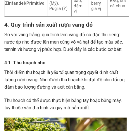
cao,
BBQ, sốt
Zinfandel/Primitivo
(Mỹ),
berry,
đậm
cà chua
Puglia (Ý)
gia vị
vị
4. Quy trình sản xuất rượu vang đỏ
So với vang trắng, quá trình làm vang đỏ có đặc thù riêng:
nước ép nho được lên men cùng vỏ và hạt để tạo màu sắc,
tannin và hương vị phức hợp. Dưới đây là các bước cơ bản:
4.1. Thu hoạch nho
Thời điểm thu hoạch là yếu tố quan trọng quyết định chất
lượng rượu vang. Nho được thu hoạch khi đạt độ chín tối ưu,
đảm bảo lượng đường và axit cân bằng.
Thu hoạch có thể được thực hiện bằng tay hoặc bằng máy,
tùy thuộc vào địa hình và quy mô sản xuất.