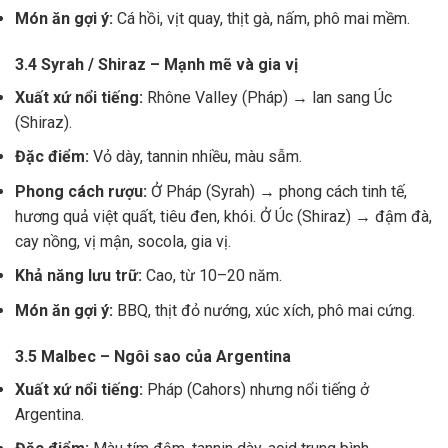
Món ăn gợi ý:
Cá hồi, vịt quay, thịt gà, nấm, phô mai mềm.
3.4 Syrah / Shiraz – Mạnh mẽ và gia vị
Xuất xứ nổi tiếng:
Rhône Valley (Pháp) → lan sang Úc
(Shiraz).
Đặc điểm:
Vỏ dày, tannin nhiều, màu sẫm.
Phong cách rượu:
Ở Pháp (Syrah) → phong cách tinh tế,
hương quả việt quất, tiêu đen, khói. Ở Úc (Shiraz) → đậm đà,
cay nồng, vị mận, socola, gia vị.
Khả năng lưu trữ:
Cao, từ 10–20 năm.
Món ăn gợi ý:
BBQ, thịt đỏ nướng, xúc xích, phô mai cứng.
3.5 Malbec – Ngôi sao của Argentina
Xuất xứ nổi tiếng:
Pháp (Cahors) nhưng nổi tiếng ở
Argentina.