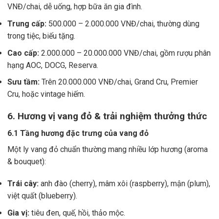
VNĐ/chai, dễ uống, hợp bữa ăn gia đình.
Trung cấp:
500.000 – 2.000.000 VNĐ/chai, thường dùng
trong tiệc, biếu tặng.
Cao cấp:
2.000.000 – 20.000.000 VNĐ/chai, gồm rượu phân
hạng AOC, DOCG, Reserva.
Sưu tầm:
Trên 20.000.000 VNĐ/chai, Grand Cru, Premier
Cru, hoặc vintage hiếm.
6. Hương vị vang đỏ & trải nghiệm thưởng thức
6.1 Tầng hương đặc trưng của vang đỏ
Một ly vang đỏ chuẩn thường mang nhiều lớp hương (aroma
& bouquet):
Trái cây:
anh đào (cherry), mâm xôi (raspberry), mận (plum),
việt quất (blueberry).
Gia vị:
tiêu đen, quế, hồi, thảo mộc.