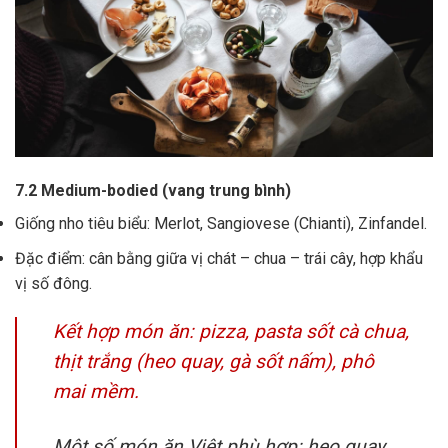
7.2 Medium-bodied (vang trung bình)
Giống nho tiêu biểu: Merlot, Sangiovese (Chianti), Zinfandel.
Đặc điểm: cân bằng giữa vị chát – chua – trái cây, hợp khẩu
vị số đông.
Kết hợp món ăn: pizza, pasta sốt cà chua,
thịt trắng (heo quay, gà sốt nấm), phô
mai mềm.
Một số món ăn Việt phù hợp: heo quay