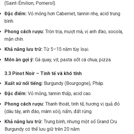
(Saint-Émilion, Pomerol).
Đặc điểm:
Vỏ mỏng hơn Cabernet, tannin nhẹ, acid trung
bình.
Phong cách rượu:
Tròn trịa, mượt mà, vị anh đào, socola,
mận chín.
Khả năng lưu trữ:
Từ 5–15 năm tùy loại.
Món ăn gợi ý:
Gà quay, vịt, pasta sốt cà chua, pizza.
3.3 Pinot Noir – Tinh tế và khó tính
Xuất xứ nổi tiếng:
Burgundy (Bourgogne), Pháp.
Đặc điểm:
Vỏ mỏng, tannin thấp, acid cao.
Phong cách rượu:
Thanh thoát, tinh tế, hương vị quả đỏ
(dâu tây, anh đào, mâm xôi), nấm, đất rừng.
Khả năng lưu trữ:
Trung bình, nhưng một số Grand Cru
Burgundy có thể lưu giữ trên 20 năm.