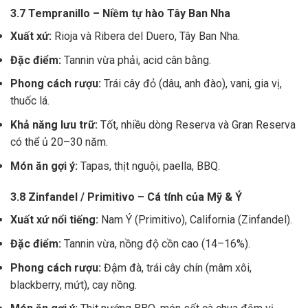
3.7 Tempranillo – Niềm tự hào Tây Ban Nha
Xuất xứ:
Rioja và Ribera del Duero, Tây Ban Nha.
Đặc điểm:
Tannin vừa phải, acid cân bằng.
Phong cách rượu:
Trái cây đỏ (dâu, anh đào), vani, gia vị,
thuốc lá.
Khả năng lưu trữ:
Tốt, nhiều dòng Reserva và Gran Reserva
có thể ủ 20–30 năm.
Món ăn gợi ý:
Tapas, thịt nguội, paella, BBQ.
3.8 Zinfandel / Primitivo – Cá tính của Mỹ & Ý
Xuất xứ nổi tiếng:
Nam Ý (Primitivo), California (Zinfandel).
Đặc điểm:
Tannin vừa, nồng độ cồn cao (14–16%).
Phong cách rượu:
Đậm đà, trái cây chín (mâm xôi,
blackberry, mứt), cay nồng.