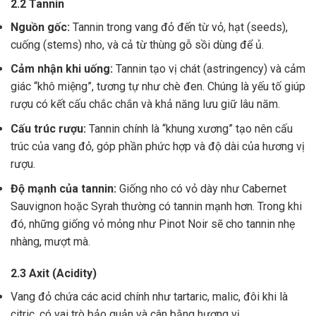
2.2 Tannin
Nguồn gốc:
Tannin trong vang đỏ đến từ vỏ, hạt (seeds),
cuống (stems) nho, và cả từ thùng gỗ sồi dùng để ủ.
Cảm nhận khi uống:
Tannin tạo vị chát (astringency) và cảm
giác “khô miệng”, tương tự như chè đen. Chúng là yếu tố giúp
rượu có kết cấu chắc chắn và khả năng lưu giữ lâu năm.
Cấu trúc rượu:
Tannin chính là “khung xương” tạo nên cấu
trúc của vang đỏ, góp phần phức hợp và độ dài của hương vị
rượu.
Độ mạnh của tannin:
Giống nho có vỏ dày như Cabernet
Sauvignon hoặc Syrah thường có tannin mạnh hơn. Trong khi
đó, những giống vỏ mỏng như Pinot Noir sẽ cho tannin nhẹ
nhàng, mượt mà.
2.3 Axit (Acidity)
Vang đỏ chứa các acid chính như tartaric, malic, đôi khi là
citric, có vai trò bảo quản và cân bằng hương vị .