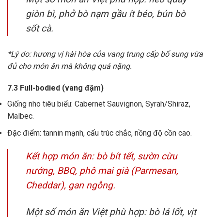
giòn bì, phở bò nạm gầu ít béo, bún bò
sốt cà.
*Lý do: hương vị hài hòa của vang trung cấp bổ sung vừa
đủ cho món ăn mà không quá nặng.
7.3 Full-bodied (vang đậm)
Giống nho tiêu biểu: Cabernet Sauvignon, Syrah/Shiraz,
Malbec.
Đặc điểm: tannin mạnh, cấu trúc chắc, nồng độ cồn cao.
Kết hợp món ăn: bò bít tết, sườn cừu
nướng, BBQ, phô mai già (Parmesan,
Cheddar), gan ngỗng.
Một số món ăn Việt phù hợp: bò lá lốt, vịt