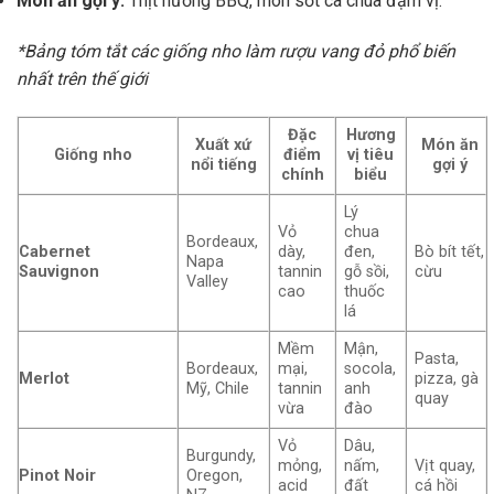
Món ăn gợi ý:
Thịt nướng BBQ, món sốt cà chua đậm vị.
*Bảng tóm tắt các giống nho làm rượu vang đỏ phổ biến
nhất trên thế giới
Đặc
Hương
Xuất xứ
Món ăn
Giống nho
điểm
vị tiêu
nổi tiếng
gợi ý
chính
biểu
Lý
Vỏ
chua
Bordeaux,
Cabernet
dày,
đen,
Bò bít tết,
Napa
Sauvignon
tannin
gỗ sồi,
cừu
Valley
cao
thuốc
lá
Mềm
Mận,
Pasta,
Bordeaux,
mại,
socola,
Merlot
pizza, gà
Mỹ, Chile
tannin
anh
quay
vừa
đào
Vỏ
Dâu,
Burgundy,
mỏng,
nấm,
Vịt quay,
Pinot Noir
Oregon,
acid
đất
cá hồi