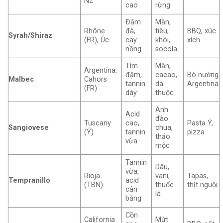
NZ
cao
rừng
Đậm
Mận,
Rhône
đà,
tiêu,
BBQ, xúc
Syrah/Shiraz
(FR), Úc
cay
khói,
xích
nồng
socola
Tím
Mận,
Argentina,
đậm,
cacao,
Bò nướng
Malbec
Cahors
tannin
da
Argentina
(FR)
dày
thuộc
Anh
Acid
đào
Tuscany
cao,
Pasta Ý,
Sangiovese
chua,
(Ý)
tannin
pizza
thảo
vừa
mộc
Tannin
Dâu,
vừa,
Rioja
vani,
Tapas,
Tempranillo
acid
(TBN)
thuốc
thịt nguội
cân
lá
bằng
Cồn
California
Mứt