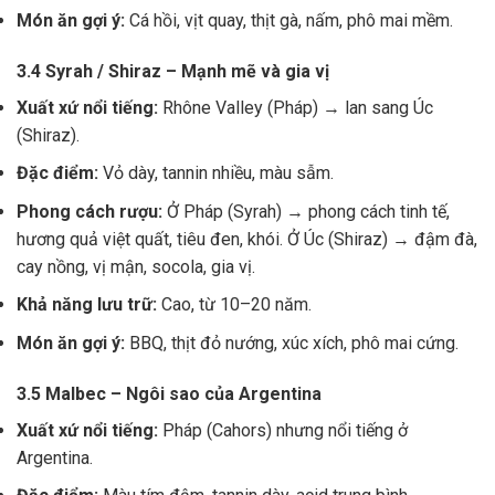
Món ăn gợi ý:
Cá hồi, vịt quay, thịt gà, nấm, phô mai mềm.
3.4 Syrah / Shiraz – Mạnh mẽ và gia vị
Xuất xứ nổi tiếng:
Rhône Valley (Pháp) → lan sang Úc
(Shiraz).
Đặc điểm:
Vỏ dày, tannin nhiều, màu sẫm.
Phong cách rượu:
Ở Pháp (Syrah) → phong cách tinh tế,
hương quả việt quất, tiêu đen, khói. Ở Úc (Shiraz) → đậm đà,
cay nồng, vị mận, socola, gia vị.
Khả năng lưu trữ:
Cao, từ 10–20 năm.
Món ăn gợi ý:
BBQ, thịt đỏ nướng, xúc xích, phô mai cứng.
3.5 Malbec – Ngôi sao của Argentina
Xuất xứ nổi tiếng:
Pháp (Cahors) nhưng nổi tiếng ở
Argentina.