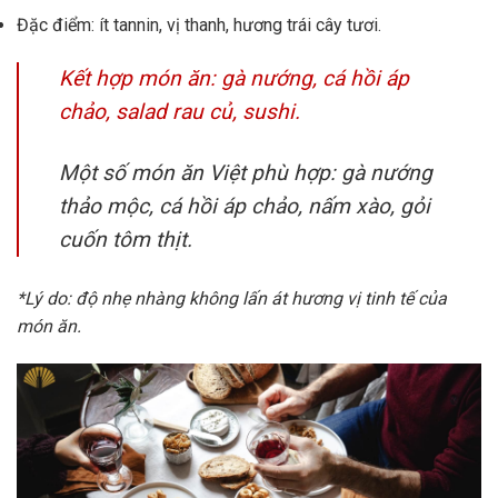
Đặc điểm: ít tannin, vị thanh, hương trái cây tươi.
Kết hợp món ăn: gà nướng, cá hồi áp
chảo, salad rau củ, sushi.
Một số món ăn Việt phù hợp: gà nướng
thảo mộc, cá hồi áp chảo, nấm xào, gỏi
cuốn tôm thịt.
*Lý do: độ nhẹ nhàng không lấn át hương vị tinh tế của
món ăn.