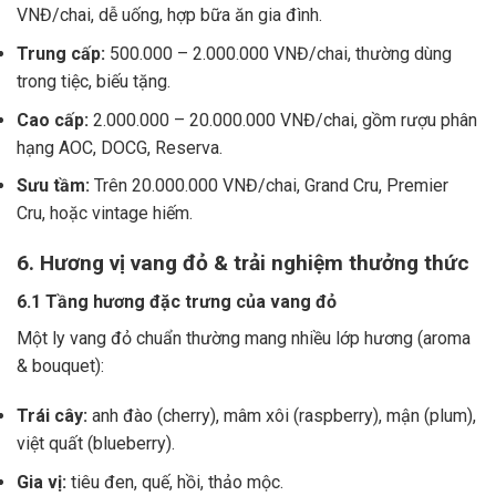
VNĐ/chai, dễ uống, hợp bữa ăn gia đình.
Trung cấp:
500.000 – 2.000.000 VNĐ/chai, thường dùng
trong tiệc, biếu tặng.
Cao cấp:
2.000.000 – 20.000.000 VNĐ/chai, gồm rượu phân
hạng AOC, DOCG, Reserva.
Sưu tầm:
Trên 20.000.000 VNĐ/chai, Grand Cru, Premier
Cru, hoặc vintage hiếm.
6. Hương vị vang đỏ & trải nghiệm thưởng thức
6.1 Tầng hương đặc trưng của vang đỏ
Một ly vang đỏ chuẩn thường mang nhiều lớp hương (aroma
& bouquet):
Trái cây:
anh đào (cherry), mâm xôi (raspberry), mận (plum),
việt quất (blueberry).
Gia vị:
tiêu đen, quế, hồi, thảo mộc.