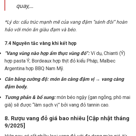
quay,…
*Lý do: cấu trúc mạnh mẽ của vang đậm “sánh đôi” hoàn
hảo với món ăn giàu đạm và béo.
7.4 Nguyên tắc vàng khi kết hợp
“Vang vùng nào hợp ẩm thực vùng đó”:
Ví dụ, Chianti (Ý)
hợp pasta Ý; Bordeaux hợp thịt đỏ kiểu Pháp; Malbec
Argentina hợp BBQ Nam Mỹ.
Cân bằng cường độ: món ăn càng đậm vị → vang càng
đậm body.
Tương phản & bổ sung:
món béo ngậy (gan ngỗng, phô mai
già) sẽ được “làm sạch vị” bởi vang đỏ tannin cao.
8. Rượu vang đỏ giá bao nhiêu [Cập nhật tháng
9/2025]