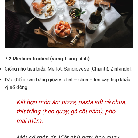
7.2 Medium-bodied (vang trung bình)
Giống nho tiêu biểu: Merlot, Sangiovese (Chianti), Zinfandel.
Đặc điểm: cân bằng giữa vị chát – chua – trái cây, hợp khẩu
vị số đông.
Kết hợp món ăn: pizza, pasta sốt cà chua,
thịt trắng (heo quay, gà sốt nấm), phô
mai mềm.
Một số món ăn Việt phù hợp: heo quay