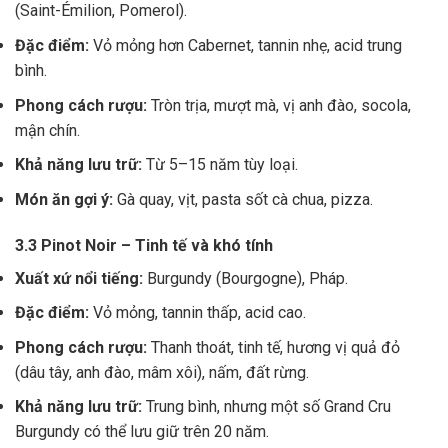
(Saint-Émilion, Pomerol).
Đặc điểm:
Vỏ mỏng hơn Cabernet, tannin nhẹ, acid trung
bình.
Phong cách rượu:
Tròn trịa, mượt mà, vị anh đào, socola,
mận chín.
Khả năng lưu trữ:
Từ 5–15 năm tùy loại.
Món ăn gợi ý:
Gà quay, vịt, pasta sốt cà chua, pizza.
3.3 Pinot Noir – Tinh tế và khó tính
Xuất xứ nổi tiếng:
Burgundy (Bourgogne), Pháp.
Đặc điểm:
Vỏ mỏng, tannin thấp, acid cao.
Phong cách rượu:
Thanh thoát, tinh tế, hương vị quả đỏ
(dâu tây, anh đào, mâm xôi), nấm, đất rừng.
Khả năng lưu trữ:
Trung bình, nhưng một số Grand Cru
Burgundy có thể lưu giữ trên 20 năm.