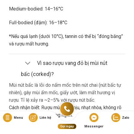
Medium-bodied: 14–16°C
Full-bodied (đậm): 16–18°C
*Nếu quá lạnh (dưới 10°C), tannin có thể bị “đóng băng”
và rượu mất hương.
Vì sao rượu vang đỏ bị mùi nút
bấc (corked)?
Mùi nút bấc là lỗi do nấm mốc trên nút chai (nút bấc tự
nhiên), gây mùi ẩm mốc, giấy ướt, làm mất hương vị
rượu. Tỉ lệ xảy ra ~2–5% với rượu nút bấc.
Cách nhận biết: Rượu mùi khó chịu, nhạt nhòa, không rõ
hương trái cây dù là vang ngon.
Menu
Liên hệ
Zalo
Gọi ngay
Messenger
Nếu gặp lỗi này, bạn nên liên hệ cửa hàng đổi trả (nếu có