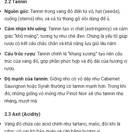
2.2 Tannin
Nguồn gốc:
Tannin trong vang đỏ đến từ vỏ, hạt (seeds),
cuống (stems) nho, và cả từ thùng gỗ sồi dùng để ủ.
Cảm nhận khi uống:
Tannin tạo vị chát (astringency) và cảm
giác “khô miệng”, tương tự như chè đen. Chúng là yếu tố giúp
rượu có kết cấu chắc chắn và khả năng lưu giữ lâu năm.
Cấu trúc rượu:
Tannin chính là “khung xương” tạo nên cấu
trúc của vang đỏ, góp phần phức hợp và độ dài của hương vị
rượu.
Độ mạnh của tannin:
Giống nho có vỏ dày như Cabernet
Sauvignon hoặc Syrah thường có tannin mạnh hơn. Trong khi
đó, những giống vỏ mỏng như Pinot Noir sẽ cho tannin nhẹ
nhàng, mượt mà.
2.3 Axit (Acidity)
Vang đỏ chứa các acid chính như tartaric, malic, đôi khi là
citric, có vai trò bảo quản và cân bằng hương vị .