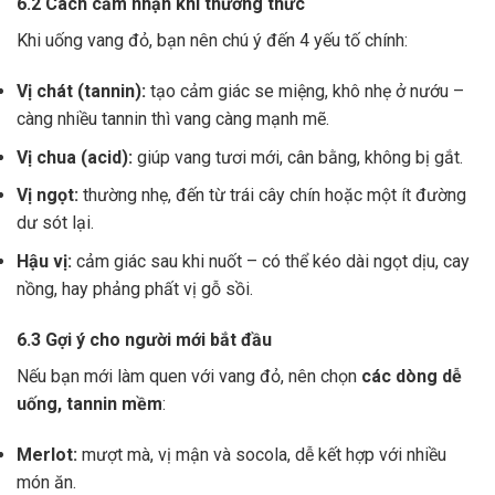
6.2 Cách cảm nhận khi thưởng thức
Khi uống vang đỏ, bạn nên chú ý đến 4 yếu tố chính:
Vị chát (tannin):
tạo cảm giác se miệng, khô nhẹ ở nướu –
càng nhiều tannin thì vang càng mạnh mẽ.
Vị chua (acid):
giúp vang tươi mới, cân bằng, không bị gắt.
Vị ngọt:
thường nhẹ, đến từ trái cây chín hoặc một ít đường
dư sót lại.
Hậu vị:
cảm giác sau khi nuốt – có thể kéo dài ngọt dịu, cay
nồng, hay phảng phất vị gỗ sồi.
6.3 Gợi ý cho người mới bắt đầu
Nếu bạn mới làm quen với vang đỏ, nên chọn
các dòng dễ
uống, tannin mềm
:
Merlot:
mượt mà, vị mận và socola, dễ kết hợp với nhiều
món ăn.