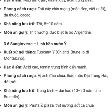
Đặc điểm:
Màu tím đậm, tannin dày, acid trung bình.
Phong cách rượu:
Trái cây chín mọng (mận đen, việt quất),
da thuộc, cacao.
Khả năng lưu trữ:
Tốt, 5–10 năm.
Món ăn gợi ý:
Thịt nướng, đặc biệt là bò Argentina.
3.6 Sangiovese – Linh hồn nước Ý
Xuất xứ nổi tiếng:
Tuscany, Ý (Chianti, Brunello di
Montalcino).
Đặc điểm:
Acid cao, tannin trung bình đến mạnh.
Phong cách rượu:
Vị anh đào chua, thảo mộc Địa Trung Hải,
đất sét.
Khả năng lưu trữ:
Trung bình – dài hạn (10–20 năm cho
Brunello).
Món ăn gợi ý:
Pasta Ý, pizza, thịt nướng sốt cà chua.