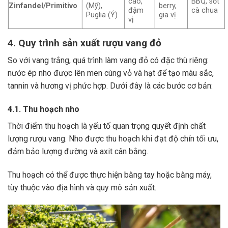
cao,
BBQ, sốt
Zinfandel/Primitivo
(Mỹ),
berry,
đậm
cà chua
Puglia (Ý)
gia vị
vị
4. Quy trình sản xuất rượu vang đỏ
So với vang trắng, quá trình làm vang đỏ có đặc thù riêng:
nước ép nho được lên men cùng vỏ và hạt để tạo màu sắc,
tannin và hương vị phức hợp. Dưới đây là các bước cơ bản:
4.1. Thu hoạch nho
Thời điểm thu hoạch là yếu tố quan trọng quyết định chất
lượng rượu vang. Nho được thu hoạch khi đạt độ chín tối ưu,
đảm bảo lượng đường và axit cân bằng.
Thu hoạch có thể được thực hiện bằng tay hoặc bằng máy,
tùy thuộc vào địa hình và quy mô sản xuất.