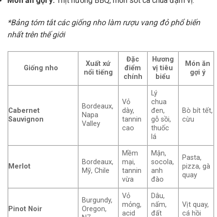
Món ăn gợi ý:
Thịt nướng BBQ, món sốt cà chua đậm vị.
*Bảng tóm tắt các giống nho làm rượu vang đỏ phổ biến
nhất trên thế giới
Đặc
Hương
Xuất xứ
Món ăn
Giống nho
điểm
vị tiêu
nổi tiếng
gợi ý
chính
biểu
Lý
Vỏ
chua
Bordeaux,
Cabernet
dày,
đen,
Bò bít tết,
Napa
Sauvignon
tannin
gỗ sồi,
cừu
Valley
cao
thuốc
lá
Mềm
Mận,
Pasta,
Bordeaux,
mại,
socola,
Merlot
pizza, gà
Mỹ, Chile
tannin
anh
quay
vừa
đào
Vỏ
Dâu,
Burgundy,
mỏng,
nấm,
Vịt quay,
Pinot Noir
Oregon,
acid
đất
cá hồi