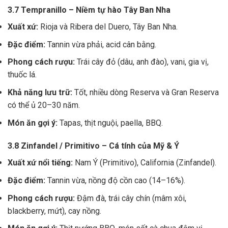
3.7 Tempranillo – Niềm tự hào Tây Ban Nha
Xuất xứ:
Rioja và Ribera del Duero, Tây Ban Nha.
Đặc điểm:
Tannin vừa phải, acid cân bằng.
Phong cách rượu:
Trái cây đỏ (dâu, anh đào), vani, gia vị,
thuốc lá.
Khả năng lưu trữ:
Tốt, nhiều dòng Reserva và Gran Reserva
có thể ủ 20–30 năm.
Món ăn gợi ý:
Tapas, thịt nguội, paella, BBQ.
3.8 Zinfandel / Primitivo – Cá tính của Mỹ & Ý
Xuất xứ nổi tiếng:
Nam Ý (Primitivo), California (Zinfandel).
Đặc điểm:
Tannin vừa, nồng độ cồn cao (14–16%).
Phong cách rượu:
Đậm đà, trái cây chín (mâm xôi,
blackberry, mứt), cay nồng.