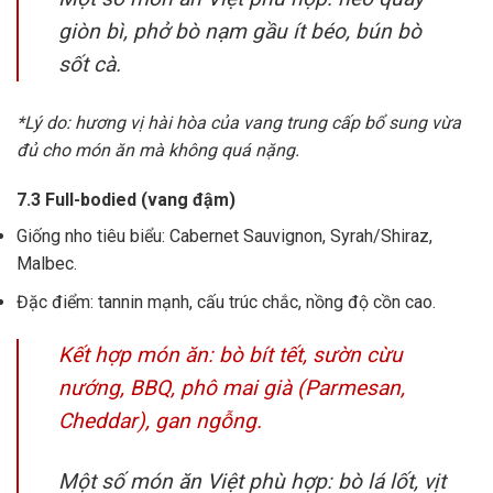
giòn bì, phở bò nạm gầu ít béo, bún bò
sốt cà.
*Lý do: hương vị hài hòa của vang trung cấp bổ sung vừa
đủ cho món ăn mà không quá nặng.
7.3 Full-bodied (vang đậm)
Giống nho tiêu biểu: Cabernet Sauvignon, Syrah/Shiraz,
Malbec.
Đặc điểm: tannin mạnh, cấu trúc chắc, nồng độ cồn cao.
Kết hợp món ăn: bò bít tết, sườn cừu
nướng, BBQ, phô mai già (Parmesan,
Cheddar), gan ngỗng.
Một số món ăn Việt phù hợp: bò lá lốt, vịt