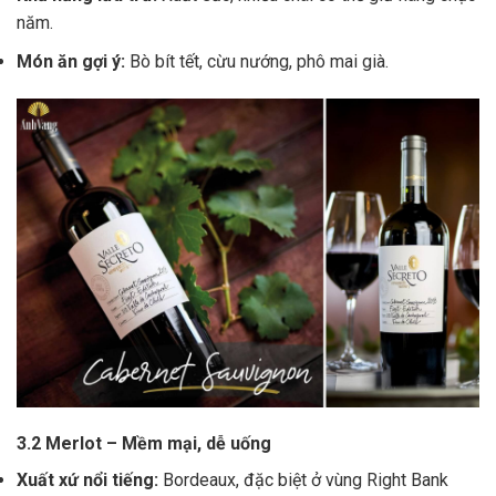
năm.
Món ăn gợi ý:
Bò bít tết, cừu nướng, phô mai già.
3.2 Merlot – Mềm mại, dễ uống
Xuất xứ nổi tiếng:
Bordeaux, đặc biệt ở vùng Right Bank