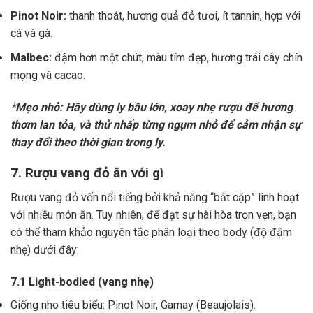
Pinot Noir:
thanh thoát, hương quả đỏ tươi, ít tannin, hợp với
cá và gà.
Malbec:
đậm hơn một chút, màu tím đẹp, hương trái cây chín
mọng và cacao.
*Mẹo nhỏ: Hãy dùng ly bầu lớn, xoay nhẹ rượu để hương
thơm lan tỏa, và thử nhấp từng ngụm nhỏ để cảm nhận sự
thay đổi theo thời gian trong ly.
7. Rượu vang đỏ ăn với gì
Rượu vang đỏ vốn nổi tiếng bởi khả năng “bắt cặp” linh hoạt
với nhiều món ăn. Tuy nhiên, để đạt sự hài hòa trọn vẹn, bạn
có thể tham khảo nguyên tắc phân loại theo body (độ đậm
nhẹ) dưới đây:
7.1 Light-bodied (vang nhẹ)
Giống nho tiêu biểu: Pinot Noir, Gamay (Beaujolais).