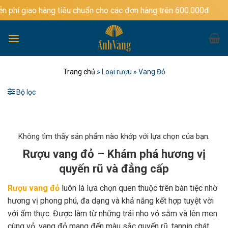
Bỏ
àng tiêu chuẩn cho các đơn hàng trên 600.000đ
qua
nội
dung
Trang chủ
»
Loại rượu
»
Vang Đỏ
Bộ lọc
Không tìm thấy sản phẩm nào khớp với lựa chọn của bạn.
Rượu vang đỏ – Khám phá hương vị
quyến rũ và đẳng cấp
Rượu vang đỏ
luôn là lựa chọn quen thuộc trên bàn tiệc nhờ
hương vị phong phú, đa dạng và khả năng kết hợp tuyệt vời
với ẩm thực. Được làm từ những trái nho vỏ sẫm và lên men
cùng vỏ, vang đỏ mang đến màu sắc quyến rũ, tannin chát