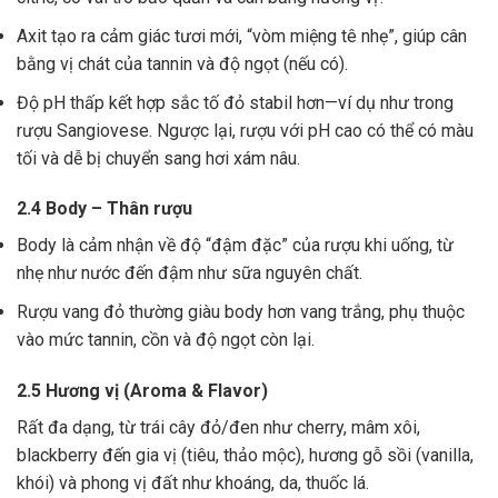
Axit tạo ra cảm giác tươi mới, “vòm miệng tê nhẹ”, giúp cân
bằng vị chát của tannin và độ ngọt (nếu có).
Độ pH thấp kết hợp sắc tố đỏ stabil hơn—ví dụ như trong
rượu Sangiovese. Ngược lại, rượu với pH cao có thể có màu
tối và dễ bị chuyển sang hơi xám nâu.
2.4 Body – Thân rượu
Body là cảm nhận về độ “đậm đặc” của rượu khi uống, từ
nhẹ như nước đến đậm như sữa nguyên chất.
Rượu vang đỏ thường giàu body hơn vang trắng, phụ thuộc
vào mức tannin, cồn và độ ngọt còn lại.
2.5 Hương vị (Aroma & Flavor)
Rất đa dạng, từ trái cây đỏ/đen như cherry, mâm xôi,
blackberry đến gia vị (tiêu, thảo mộc), hương gỗ sồi (vanilla,
khói) và phong vị đất như khoáng, da, thuốc lá.