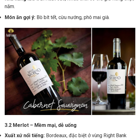
năm.
Món ăn gợi ý:
Bò bít tết, cừu nướng, phô mai già.
3.2 Merlot – Mềm mại, dễ uống
Xuất xứ nổi tiếng:
Bordeaux, đặc biệt ở vùng Right Bank