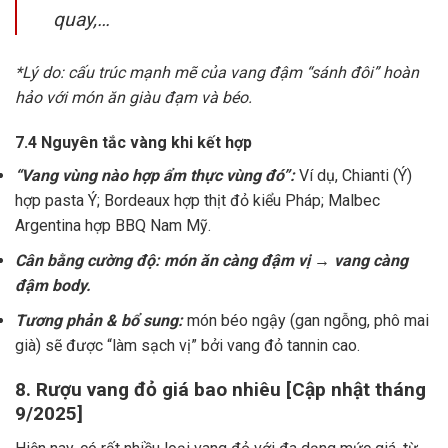
quay,…
*Lý do: cấu trúc mạnh mẽ của vang đậm “sánh đôi” hoàn
hảo với món ăn giàu đạm và béo.
7.4 Nguyên tắc vàng khi kết hợp
“Vang vùng nào hợp ẩm thực vùng đó”:
Ví dụ, Chianti (Ý)
hợp pasta Ý; Bordeaux hợp thịt đỏ kiểu Pháp; Malbec
Argentina hợp BBQ Nam Mỹ.
Cân bằng cường độ: món ăn càng đậm vị → vang càng
đậm body.
Tương phản & bổ sung:
món béo ngậy (gan ngỗng, phô mai
già) sẽ được “làm sạch vị” bởi vang đỏ tannin cao.
8. Rượu vang đỏ giá bao nhiêu [Cập nhật tháng
9/2025]