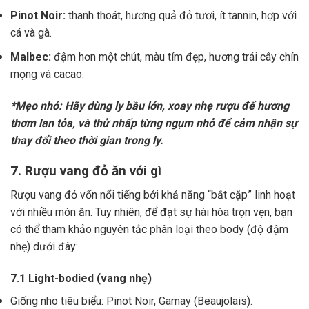
Pinot Noir:
thanh thoát, hương quả đỏ tươi, ít tannin, hợp với
cá và gà.
Malbec:
đậm hơn một chút, màu tím đẹp, hương trái cây chín
mọng và cacao.
*Mẹo nhỏ: Hãy dùng ly bầu lớn, xoay nhẹ rượu để hương
thơm lan tỏa, và thử nhấp từng ngụm nhỏ để cảm nhận sự
thay đổi theo thời gian trong ly.
7. Rượu vang đỏ ăn với gì
Rượu vang đỏ vốn nổi tiếng bởi khả năng “bắt cặp” linh hoạt
với nhiều món ăn. Tuy nhiên, để đạt sự hài hòa trọn vẹn, bạn
có thể tham khảo nguyên tắc phân loại theo body (độ đậm
nhẹ) dưới đây:
7.1 Light-bodied (vang nhẹ)
Giống nho tiêu biểu: Pinot Noir, Gamay (Beaujolais).