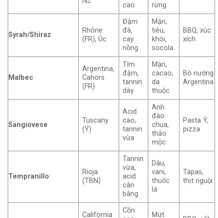
NZ
cao
rừng
Đậm
Mận,
Rhône
đà,
tiêu,
BBQ, xúc
Syrah/Shiraz
(FR), Úc
cay
khói,
xích
nồng
socola
Tím
Mận,
Argentina,
đậm,
cacao,
Bò nướng
Malbec
Cahors
tannin
da
Argentina
(FR)
dày
thuộc
Anh
Acid
đào
Tuscany
cao,
Pasta Ý,
Sangiovese
chua,
(Ý)
tannin
pizza
thảo
vừa
mộc
Tannin
Dâu,
vừa,
Rioja
vani,
Tapas,
Tempranillo
acid
(TBN)
thuốc
thịt nguội
cân
lá
bằng
Cồn
California
Mứt