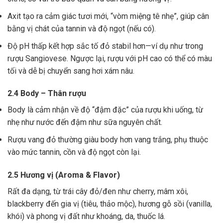
Axit tạo ra cảm giác tươi mới, “vòm miệng tê nhẹ”, giúp cân
bằng vị chát của tannin và độ ngọt (nếu có).
Độ pH thấp kết hợp sắc tố đỏ stabil hơn—ví dụ như trong
rượu Sangiovese. Ngược lại, rượu với pH cao có thể có màu
tối và dễ bị chuyển sang hơi xám nâu.
2.4 Body – Thân rượu
Body là cảm nhận về độ “đậm đặc” của rượu khi uống, từ
nhẹ như nước đến đậm như sữa nguyên chất.
Rượu vang đỏ thường giàu body hơn vang trắng, phụ thuộc
vào mức tannin, cồn và độ ngọt còn lại.
2.5 Hương vị (Aroma & Flavor)
Rất đa dạng, từ trái cây đỏ/đen như cherry, mâm xôi,
blackberry đến gia vị (tiêu, thảo mộc), hương gỗ sồi (vanilla,
khói) và phong vị đất như khoáng, da, thuốc lá.