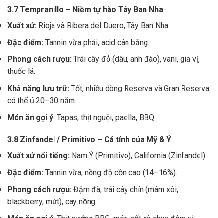
3.7 Tempranillo – Niềm tự hào Tây Ban Nha
Xuất xứ:
Rioja và Ribera del Duero, Tây Ban Nha.
Đặc điểm:
Tannin vừa phải, acid cân bằng.
Phong cách rượu:
Trái cây đỏ (dâu, anh đào), vani, gia vị,
thuốc lá.
Khả năng lưu trữ:
Tốt, nhiều dòng Reserva và Gran Reserva
có thể ủ 20–30 năm.
Món ăn gợi ý:
Tapas, thịt nguội, paella, BBQ.
3.8 Zinfandel / Primitivo – Cá tính của Mỹ & Ý
Xuất xứ nổi tiếng:
Nam Ý (Primitivo), California (Zinfandel).
Đặc điểm:
Tannin vừa, nồng độ cồn cao (14–16%).
Phong cách rượu:
Đậm đà, trái cây chín (mâm xôi,
blackberry, mứt), cay nồng.