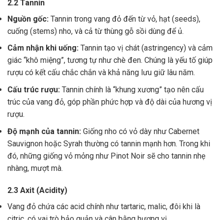
2.2 Tannin
Nguồn gốc:
Tannin trong vang đỏ đến từ vỏ, hạt (seeds),
cuống (stems) nho, và cả từ thùng gỗ sồi dùng để ủ.
Cảm nhận khi uống:
Tannin tạo vị chát (astringency) và cảm
giác “khô miệng”, tương tự như chè đen. Chúng là yếu tố giúp
rượu có kết cấu chắc chắn và khả năng lưu giữ lâu năm.
Cấu trúc rượu:
Tannin chính là “khung xương” tạo nên cấu
trúc của vang đỏ, góp phần phức hợp và độ dài của hương vị
rượu.
Độ mạnh của tannin:
Giống nho có vỏ dày như Cabernet
Sauvignon hoặc Syrah thường có tannin mạnh hơn. Trong khi
đó, những giống vỏ mỏng như Pinot Noir sẽ cho tannin nhẹ
nhàng, mượt mà.
2.3 Axit (Acidity)
Vang đỏ chứa các acid chính như tartaric, malic, đôi khi là
citric, có vai trò bảo quản và cân bằng hương vị .