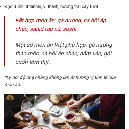
Đặc điểm: ít tannin, vị thanh, hương trái cây tươi.
Kết hợp món ăn: gà nướng, cá hồi áp
chảo, salad rau củ, sushi.
Một số món ăn Việt phù hợp: gà nướng
thảo mộc, cá hồi áp chảo, nấm xào, gỏi
cuốn tôm thịt.
*Lý do: độ nhẹ nhàng không lấn át hương vị tinh tế của
món ăn.