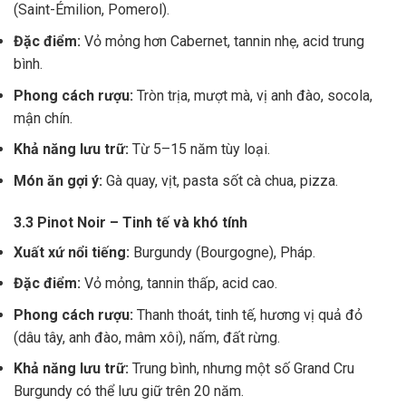
(Saint-Émilion, Pomerol).
Đặc điểm:
Vỏ mỏng hơn Cabernet, tannin nhẹ, acid trung
bình.
Phong cách rượu:
Tròn trịa, mượt mà, vị anh đào, socola,
mận chín.
Khả năng lưu trữ:
Từ 5–15 năm tùy loại.
Món ăn gợi ý:
Gà quay, vịt, pasta sốt cà chua, pizza.
3.3 Pinot Noir – Tinh tế và khó tính
Xuất xứ nổi tiếng:
Burgundy (Bourgogne), Pháp.
Đặc điểm:
Vỏ mỏng, tannin thấp, acid cao.
Phong cách rượu:
Thanh thoát, tinh tế, hương vị quả đỏ
(dâu tây, anh đào, mâm xôi), nấm, đất rừng.
Khả năng lưu trữ:
Trung bình, nhưng một số Grand Cru
Burgundy có thể lưu giữ trên 20 năm.