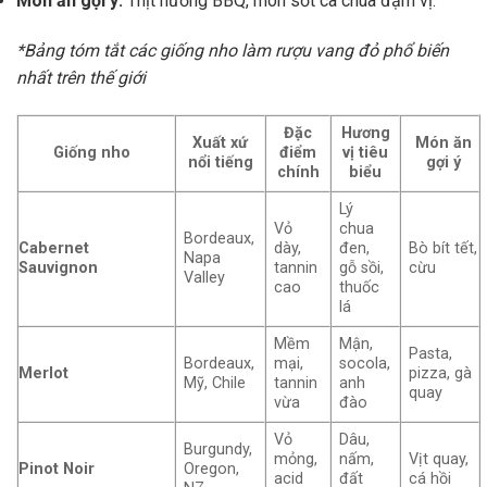
Món ăn gợi ý:
Thịt nướng BBQ, món sốt cà chua đậm vị.
*Bảng tóm tắt các giống nho làm rượu vang đỏ phổ biến
nhất trên thế giới
Đặc
Hương
Xuất xứ
Món ăn
Giống nho
điểm
vị tiêu
nổi tiếng
gợi ý
chính
biểu
Lý
Vỏ
chua
Bordeaux,
Cabernet
dày,
đen,
Bò bít tết,
Napa
Sauvignon
tannin
gỗ sồi,
cừu
Valley
cao
thuốc
lá
Mềm
Mận,
Pasta,
Bordeaux,
mại,
socola,
Merlot
pizza, gà
Mỹ, Chile
tannin
anh
quay
vừa
đào
Vỏ
Dâu,
Burgundy,
mỏng,
nấm,
Vịt quay,
Pinot Noir
Oregon,
acid
đất
cá hồi