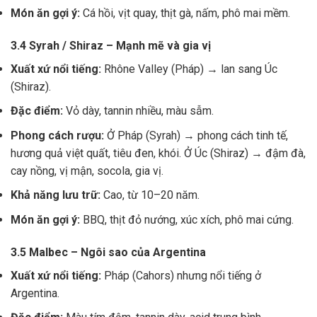
Món ăn gợi ý:
Cá hồi, vịt quay, thịt gà, nấm, phô mai mềm.
3.4 Syrah / Shiraz – Mạnh mẽ và gia vị
Xuất xứ nổi tiếng:
Rhône Valley (Pháp) → lan sang Úc
(Shiraz).
Đặc điểm:
Vỏ dày, tannin nhiều, màu sẫm.
Phong cách rượu:
Ở Pháp (Syrah) → phong cách tinh tế,
hương quả việt quất, tiêu đen, khói. Ở Úc (Shiraz) → đậm đà,
cay nồng, vị mận, socola, gia vị.
Khả năng lưu trữ:
Cao, từ 10–20 năm.
Món ăn gợi ý:
BBQ, thịt đỏ nướng, xúc xích, phô mai cứng.
3.5 Malbec – Ngôi sao của Argentina
Xuất xứ nổi tiếng:
Pháp (Cahors) nhưng nổi tiếng ở
Argentina.