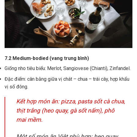
7.2 Medium-bodied (vang trung bình)
Giống nho tiêu biểu: Merlot, Sangiovese (Chianti), Zinfandel.
Đặc điểm: cân bằng giữa vị chát – chua – trái cây, hợp khẩu
vị số đông.
Kết hợp món ăn: pizza, pasta sốt cà chua,
thịt trắng (heo quay, gà sốt nấm), phô
mai mềm.
Một số món ăn Việt phù hợp: heo quay