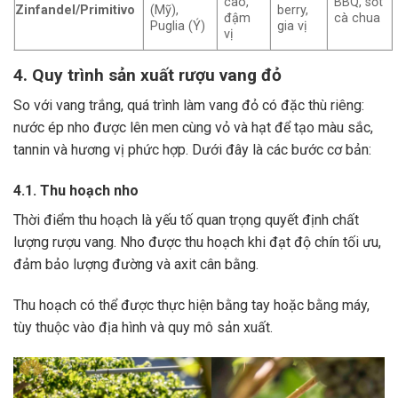
cao,
BBQ, sốt
Zinfandel/Primitivo
(Mỹ),
berry,
đậm
cà chua
Puglia (Ý)
gia vị
vị
4. Quy trình sản xuất rượu vang đỏ
So với vang trắng, quá trình làm vang đỏ có đặc thù riêng:
nước ép nho được lên men cùng vỏ và hạt để tạo màu sắc,
tannin và hương vị phức hợp. Dưới đây là các bước cơ bản:
4.1. Thu hoạch nho
Thời điểm thu hoạch là yếu tố quan trọng quyết định chất
lượng rượu vang. Nho được thu hoạch khi đạt độ chín tối ưu,
đảm bảo lượng đường và axit cân bằng.
Thu hoạch có thể được thực hiện bằng tay hoặc bằng máy,
tùy thuộc vào địa hình và quy mô sản xuất.