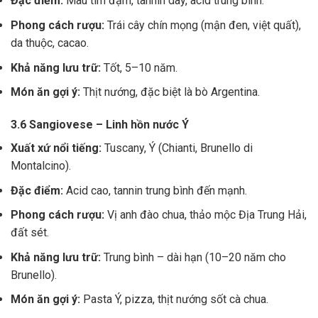
Đặc điểm:
Màu tím đậm, tannin dày, acid trung bình.
Phong cách rượu:
Trái cây chín mọng (mận đen, việt quất),
da thuộc, cacao.
Khả năng lưu trữ:
Tốt, 5–10 năm.
Món ăn gợi ý:
Thịt nướng, đặc biệt là bò Argentina.
3.6 Sangiovese – Linh hồn nước Ý
Xuất xứ nổi tiếng:
Tuscany, Ý (Chianti, Brunello di
Montalcino).
Đặc điểm:
Acid cao, tannin trung bình đến mạnh.
Phong cách rượu:
Vị anh đào chua, thảo mộc Địa Trung Hải,
đất sét.
Khả năng lưu trữ:
Trung bình – dài hạn (10–20 năm cho
Brunello).
Món ăn gợi ý:
Pasta Ý, pizza, thịt nướng sốt cà chua.