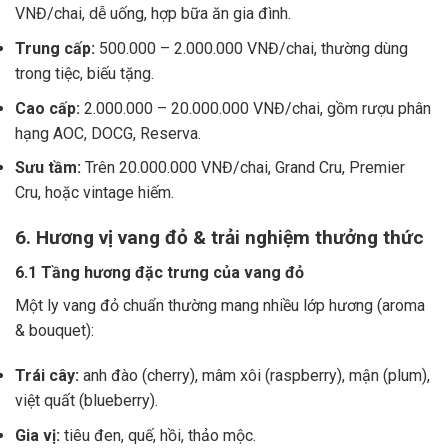
VNĐ/chai, dễ uống, hợp bữa ăn gia đình.
Trung cấp:
500.000 – 2.000.000 VNĐ/chai, thường dùng
trong tiệc, biếu tặng.
Cao cấp:
2.000.000 – 20.000.000 VNĐ/chai, gồm rượu phân
hạng AOC, DOCG, Reserva.
Sưu tầm:
Trên 20.000.000 VNĐ/chai, Grand Cru, Premier
Cru, hoặc vintage hiếm.
6. Hương vị vang đỏ & trải nghiệm thưởng thức
6.1 Tầng hương đặc trưng của vang đỏ
Một ly vang đỏ chuẩn thường mang nhiều lớp hương (aroma
& bouquet):
Trái cây:
anh đào (cherry), mâm xôi (raspberry), mận (plum),
việt quất (blueberry).
Gia vị:
tiêu đen, quế, hồi, thảo mộc.