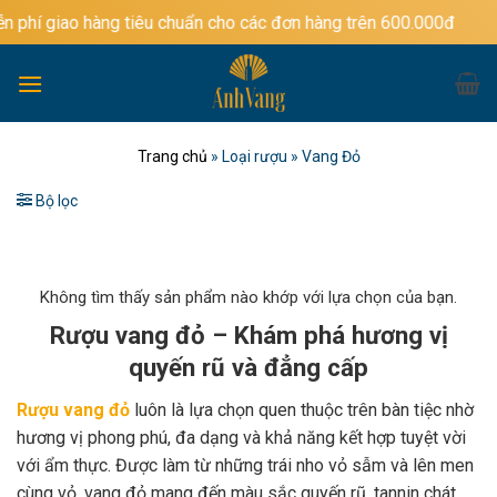
Bỏ
àng tiêu chuẩn cho các đơn hàng trên 600.000đ
qua
nội
dung
Trang chủ
»
Loại rượu
»
Vang Đỏ
Bộ lọc
Không tìm thấy sản phẩm nào khớp với lựa chọn của bạn.
Rượu vang đỏ – Khám phá hương vị
quyến rũ và đẳng cấp
Rượu vang đỏ
luôn là lựa chọn quen thuộc trên bàn tiệc nhờ
hương vị phong phú, đa dạng và khả năng kết hợp tuyệt vời
với ẩm thực. Được làm từ những trái nho vỏ sẫm và lên men
cùng vỏ, vang đỏ mang đến màu sắc quyến rũ, tannin chát