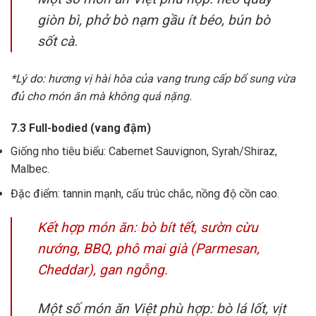
giòn bì, phở bò nạm gầu ít béo, bún bò
sốt cà.
*Lý do: hương vị hài hòa của vang trung cấp bổ sung vừa
đủ cho món ăn mà không quá nặng.
7.3 Full-bodied (vang đậm)
Giống nho tiêu biểu: Cabernet Sauvignon, Syrah/Shiraz,
Malbec.
Đặc điểm: tannin mạnh, cấu trúc chắc, nồng độ cồn cao.
Kết hợp món ăn: bò bít tết, sườn cừu
nướng, BBQ, phô mai già (Parmesan,
Cheddar), gan ngỗng.
Một số món ăn Việt phù hợp: bò lá lốt, vịt