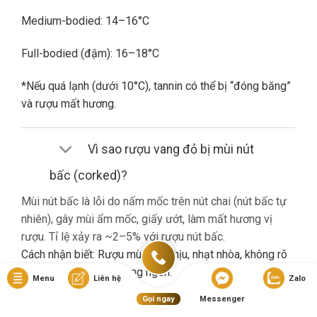
Medium-bodied: 14–16°C
Full-bodied (đậm): 16–18°C
*Nếu quá lạnh (dưới 10°C), tannin có thể bị “đóng băng”
và rượu mất hương.
Vì sao rượu vang đỏ bị mùi nút
bấc (corked)?
Mùi nút bấc là lỗi do nấm mốc trên nút chai (nút bấc tự
nhiên), gây mùi ẩm mốc, giấy ướt, làm mất hương vị
rượu. Tỉ lệ xảy ra ~2–5% với rượu nút bấc.
Cách nhận biết: Rượu mùi khó chịu, nhạt nhòa, không rõ
hương trái cây dù là vang ngon.
Menu
Liên hệ
Zalo
Gọi ngay
Messenger
Nếu gặp lỗi này, bạn nên liên hệ cửa hàng đổi trả (nếu có