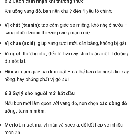
6.2 Cách cảm nhận khi thưởng thức
Khi uống vang đỏ, bạn nên chú ý đến 4 yếu tố chính:
Vị chát (tannin):
tạo cảm giác se miệng, khô nhẹ ở nướu –
càng nhiều tannin thì vang càng mạnh mẽ.
Vị chua (acid):
giúp vang tươi mới, cân bằng, không bị gắt.
Vị ngọt:
thường nhẹ, đến từ trái cây chín hoặc một ít đường
dư sót lại.
Hậu vị:
cảm giác sau khi nuốt – có thể kéo dài ngọt dịu, cay
nồng, hay phảng phất vị gỗ sồi.
6.3 Gợi ý cho người mới bắt đầu
Nếu bạn mới làm quen với vang đỏ, nên chọn
các dòng dễ
uống, tannin mềm
:
Merlot:
mượt mà, vị mận và socola, dễ kết hợp với nhiều
món ăn.