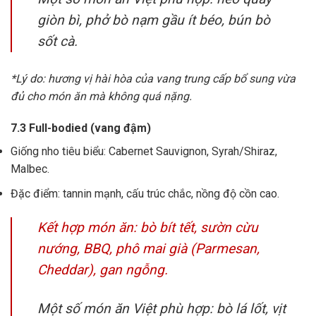
giòn bì, phở bò nạm gầu ít béo, bún bò
sốt cà.
*Lý do: hương vị hài hòa của vang trung cấp bổ sung vừa
đủ cho món ăn mà không quá nặng.
7.3 Full-bodied (vang đậm)
Giống nho tiêu biểu: Cabernet Sauvignon, Syrah/Shiraz,
Malbec.
Đặc điểm: tannin mạnh, cấu trúc chắc, nồng độ cồn cao.
Kết hợp món ăn: bò bít tết, sườn cừu
nướng, BBQ, phô mai già (Parmesan,
Cheddar), gan ngỗng.
Một số món ăn Việt phù hợp: bò lá lốt, vịt