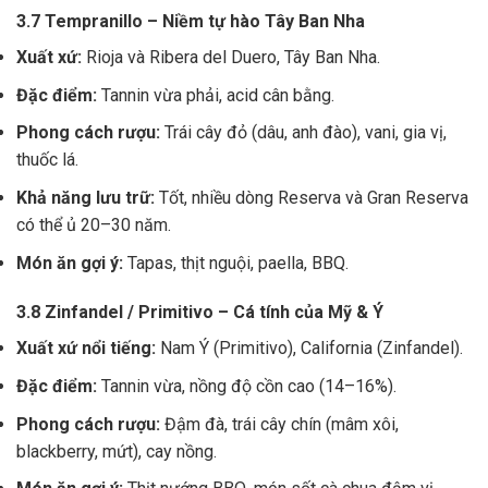
3.7 Tempranillo – Niềm tự hào Tây Ban Nha
Xuất xứ:
Rioja và Ribera del Duero, Tây Ban Nha.
Đặc điểm:
Tannin vừa phải, acid cân bằng.
Phong cách rượu:
Trái cây đỏ (dâu, anh đào), vani, gia vị,
thuốc lá.
Khả năng lưu trữ:
Tốt, nhiều dòng Reserva và Gran Reserva
có thể ủ 20–30 năm.
Món ăn gợi ý:
Tapas, thịt nguội, paella, BBQ.
3.8 Zinfandel / Primitivo – Cá tính của Mỹ & Ý
Xuất xứ nổi tiếng:
Nam Ý (Primitivo), California (Zinfandel).
Đặc điểm:
Tannin vừa, nồng độ cồn cao (14–16%).
Phong cách rượu:
Đậm đà, trái cây chín (mâm xôi,
blackberry, mứt), cay nồng.