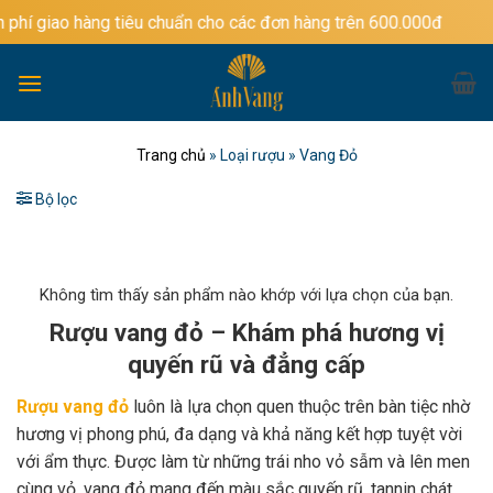
Bỏ
tiêu chuẩn cho các đơn hàng trên 600.000đ
qua
nội
dung
Trang chủ
»
Loại rượu
»
Vang Đỏ
Bộ lọc
Không tìm thấy sản phẩm nào khớp với lựa chọn của bạn.
Rượu vang đỏ – Khám phá hương vị
quyến rũ và đẳng cấp
Rượu vang đỏ
luôn là lựa chọn quen thuộc trên bàn tiệc nhờ
hương vị phong phú, đa dạng và khả năng kết hợp tuyệt vời
với ẩm thực. Được làm từ những trái nho vỏ sẫm và lên men
cùng vỏ, vang đỏ mang đến màu sắc quyến rũ, tannin chát