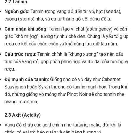
2.2 Tannin
Nguồn gốc:
Tannin trong vang đỏ đến từ vỏ, hạt (seeds),
cuống (stems) nho, và cả từ thùng gỗ sồi dùng để ủ.
Cảm nhận khi uống:
Tannin tạo vị chát (astringency) và cảm
giác “khô miệng”, tương tự như chè đen. Chúng là yếu tố giúp
rượu có kết cấu chắc chắn và khả năng lưu giữ lâu năm.
Cấu trúc rượu:
Tannin chính là “khung xương” tạo nên cấu
trúc của vang đỏ, góp phần phức hợp và độ dài của hương vị
rượu.
Độ mạnh của tannin:
Giống nho có vỏ dày như Cabernet
Sauvignon hoặc Syrah thường có tannin mạnh hơn. Trong khi
đó, những giống vỏ mỏng như Pinot Noir sẽ cho tannin nhẹ
nhàng, mượt mà.
2.3 Axit (Acidity)
Vang đỏ chứa các acid chính như tartaric, malic, đôi khi là
citric, có vai trò bảo quản và cân bằng hương vị .