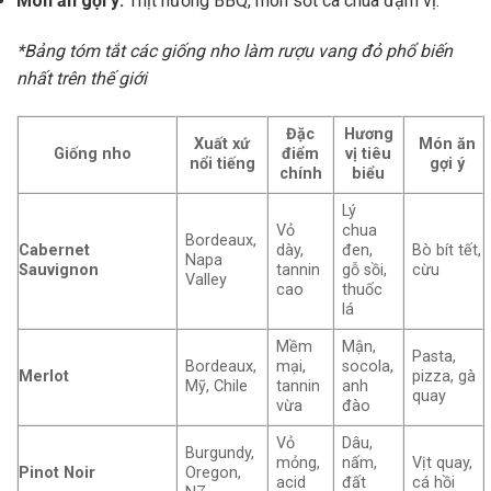
Món ăn gợi ý:
Thịt nướng BBQ, món sốt cà chua đậm vị.
*Bảng tóm tắt các giống nho làm rượu vang đỏ phổ biến
nhất trên thế giới
Đặc
Hương
Xuất xứ
Món ăn
Giống nho
điểm
vị tiêu
nổi tiếng
gợi ý
chính
biểu
Lý
Vỏ
chua
Bordeaux,
Cabernet
dày,
đen,
Bò bít tết,
Napa
Sauvignon
tannin
gỗ sồi,
cừu
Valley
cao
thuốc
lá
Mềm
Mận,
Pasta,
Bordeaux,
mại,
socola,
Merlot
pizza, gà
Mỹ, Chile
tannin
anh
quay
vừa
đào
Vỏ
Dâu,
Burgundy,
mỏng,
nấm,
Vịt quay,
Pinot Noir
Oregon,
acid
đất
cá hồi