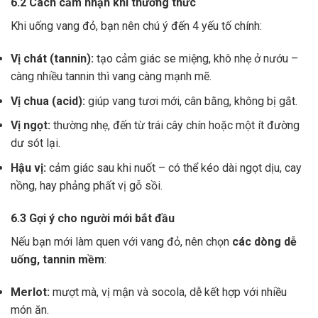
6.2 Cách cảm nhận khi thưởng thức
Khi uống vang đỏ, bạn nên chú ý đến 4 yếu tố chính:
Vị chát (tannin):
tạo cảm giác se miệng, khô nhẹ ở nướu –
càng nhiều tannin thì vang càng mạnh mẽ.
Vị chua (acid):
giúp vang tươi mới, cân bằng, không bị gắt.
Vị ngọt:
thường nhẹ, đến từ trái cây chín hoặc một ít đường
dư sót lại.
Hậu vị:
cảm giác sau khi nuốt – có thể kéo dài ngọt dịu, cay
nồng, hay phảng phất vị gỗ sồi.
6.3 Gợi ý cho người mới bắt đầu
Nếu bạn mới làm quen với vang đỏ, nên chọn
các dòng dễ
uống, tannin mềm
:
Merlot:
mượt mà, vị mận và socola, dễ kết hợp với nhiều
món ăn.