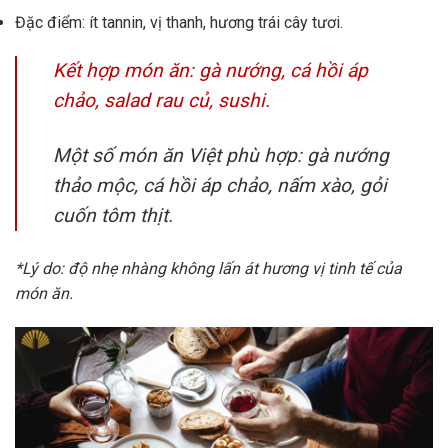
Đặc điểm: ít tannin, vị thanh, hương trái cây tươi.
Kết hợp món ăn: gà nướng, cá hồi áp
chảo, salad rau củ, sushi.
Một số món ăn Việt phù hợp: gà nướng
thảo mộc, cá hồi áp chảo, nấm xào, gỏi
cuốn tôm thịt.
*Lý do: độ nhẹ nhàng không lấn át hương vị tinh tế của
món ăn.