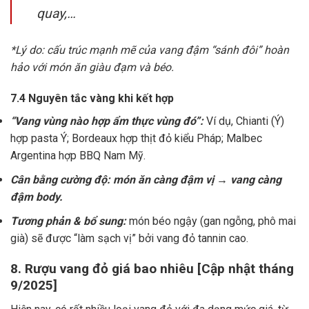
quay,…
*Lý do: cấu trúc mạnh mẽ của vang đậm “sánh đôi” hoàn
hảo với món ăn giàu đạm và béo.
7.4 Nguyên tắc vàng khi kết hợp
“Vang vùng nào hợp ẩm thực vùng đó”:
Ví dụ, Chianti (Ý)
hợp pasta Ý; Bordeaux hợp thịt đỏ kiểu Pháp; Malbec
Argentina hợp BBQ Nam Mỹ.
Cân bằng cường độ: món ăn càng đậm vị → vang càng
đậm body.
Tương phản & bổ sung:
món béo ngậy (gan ngỗng, phô mai
già) sẽ được “làm sạch vị” bởi vang đỏ tannin cao.
8. Rượu vang đỏ giá bao nhiêu [Cập nhật tháng
9/2025]