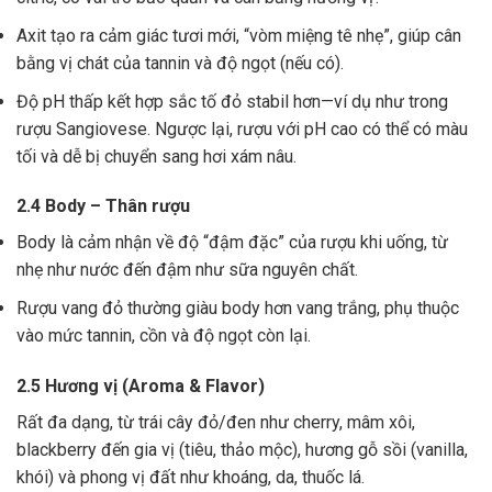
Axit tạo ra cảm giác tươi mới, “vòm miệng tê nhẹ”, giúp cân
bằng vị chát của tannin và độ ngọt (nếu có).
Độ pH thấp kết hợp sắc tố đỏ stabil hơn—ví dụ như trong
rượu Sangiovese. Ngược lại, rượu với pH cao có thể có màu
tối và dễ bị chuyển sang hơi xám nâu.
2.4 Body – Thân rượu
Body là cảm nhận về độ “đậm đặc” của rượu khi uống, từ
nhẹ như nước đến đậm như sữa nguyên chất.
Rượu vang đỏ thường giàu body hơn vang trắng, phụ thuộc
vào mức tannin, cồn và độ ngọt còn lại.
2.5 Hương vị (Aroma & Flavor)
Rất đa dạng, từ trái cây đỏ/đen như cherry, mâm xôi,
blackberry đến gia vị (tiêu, thảo mộc), hương gỗ sồi (vanilla,
khói) và phong vị đất như khoáng, da, thuốc lá.