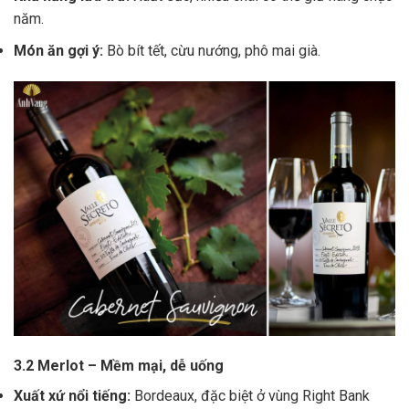
năm.
Món ăn gợi ý:
Bò bít tết, cừu nướng, phô mai già.
3.2 Merlot – Mềm mại, dễ uống
Xuất xứ nổi tiếng:
Bordeaux, đặc biệt ở vùng Right Bank