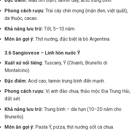
Đặc điểm:
Màu tím đậm, tannin dày, acid trung bình.
Phong cách rượu:
Trái cây chín mọng (mận đen, việt quất),
da thuộc, cacao.
Khả năng lưu trữ:
Tốt, 5–10 năm.
Món ăn gợi ý:
Thịt nướng, đặc biệt là bò Argentina.
3.6 Sangiovese – Linh hồn nước Ý
Xuất xứ nổi tiếng:
Tuscany, Ý (Chianti, Brunello di
Montalcino).
Đặc điểm:
Acid cao, tannin trung bình đến mạnh.
Phong cách rượu:
Vị anh đào chua, thảo mộc Địa Trung Hải,
đất sét.
Khả năng lưu trữ:
Trung bình – dài hạn (10–20 năm cho
Brunello).
Món ăn gợi ý:
Pasta Ý, pizza, thịt nướng sốt cà chua.