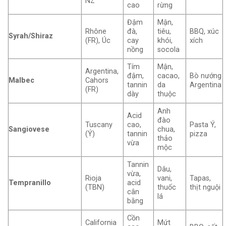
NZ
cao
rừng
Đậm
Mận,
Rhône
đà,
tiêu,
BBQ, xúc
Syrah/Shiraz
(FR), Úc
cay
khói,
xích
nồng
socola
Tím
Mận,
Argentina,
đậm,
cacao,
Bò nướng
Malbec
Cahors
tannin
da
Argentina
(FR)
dày
thuộc
Anh
Acid
đào
Tuscany
cao,
Pasta Ý,
Sangiovese
chua,
(Ý)
tannin
pizza
thảo
vừa
mộc
Tannin
Dâu,
vừa,
Rioja
vani,
Tapas,
Tempranillo
acid
(TBN)
thuốc
thịt nguội
cân
lá
bằng
Cồn
California
Mứt