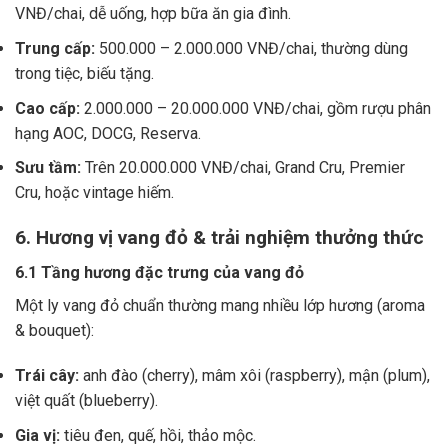
VNĐ/chai, dễ uống, hợp bữa ăn gia đình.
Trung cấp:
500.000 – 2.000.000 VNĐ/chai, thường dùng
trong tiệc, biếu tặng.
Cao cấp:
2.000.000 – 20.000.000 VNĐ/chai, gồm rượu phân
hạng AOC, DOCG, Reserva.
Sưu tầm:
Trên 20.000.000 VNĐ/chai, Grand Cru, Premier
Cru, hoặc vintage hiếm.
6. Hương vị vang đỏ & trải nghiệm thưởng thức
6.1 Tầng hương đặc trưng của vang đỏ
Một ly vang đỏ chuẩn thường mang nhiều lớp hương (aroma
& bouquet):
Trái cây:
anh đào (cherry), mâm xôi (raspberry), mận (plum),
việt quất (blueberry).
Gia vị:
tiêu đen, quế, hồi, thảo mộc.