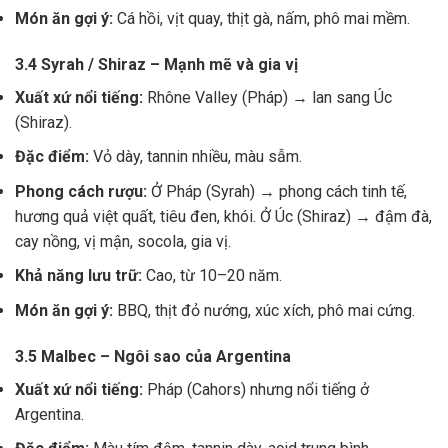
Món ăn gợi ý:
Cá hồi, vịt quay, thịt gà, nấm, phô mai mềm.
3.4 Syrah / Shiraz – Mạnh mẽ và gia vị
Xuất xứ nổi tiếng:
Rhône Valley (Pháp) → lan sang Úc
(Shiraz).
Đặc điểm:
Vỏ dày, tannin nhiều, màu sẫm.
Phong cách rượu:
Ở Pháp (Syrah) → phong cách tinh tế,
hương quả việt quất, tiêu đen, khói. Ở Úc (Shiraz) → đậm đà,
cay nồng, vị mận, socola, gia vị.
Khả năng lưu trữ:
Cao, từ 10–20 năm.
Món ăn gợi ý:
BBQ, thịt đỏ nướng, xúc xích, phô mai cứng.
3.5 Malbec – Ngôi sao của Argentina
Xuất xứ nổi tiếng:
Pháp (Cahors) nhưng nổi tiếng ở
Argentina.