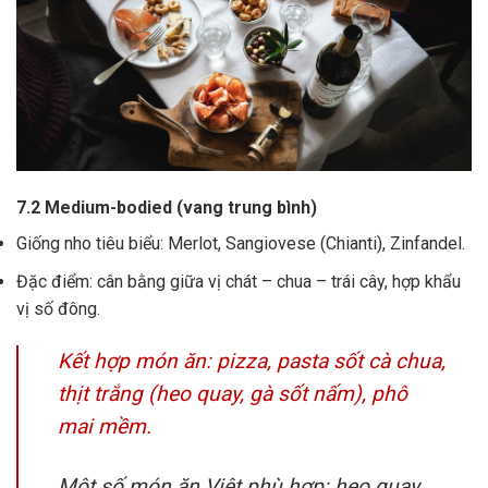
7.2 Medium-bodied (vang trung bình)
Giống nho tiêu biểu: Merlot, Sangiovese (Chianti), Zinfandel.
Đặc điểm: cân bằng giữa vị chát – chua – trái cây, hợp khẩu
vị số đông.
Kết hợp món ăn: pizza, pasta sốt cà chua,
thịt trắng (heo quay, gà sốt nấm), phô
mai mềm.
Một số món ăn Việt phù hợp: heo quay