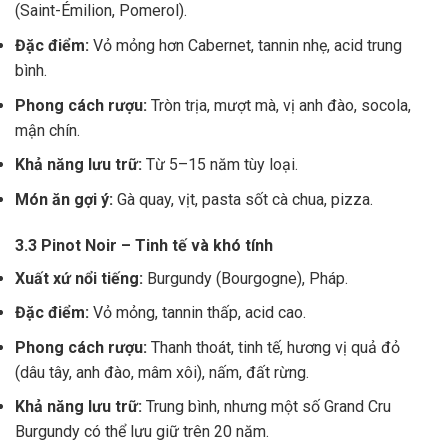
(Saint-Émilion, Pomerol).
Đặc điểm:
Vỏ mỏng hơn Cabernet, tannin nhẹ, acid trung
bình.
Phong cách rượu:
Tròn trịa, mượt mà, vị anh đào, socola,
mận chín.
Khả năng lưu trữ:
Từ 5–15 năm tùy loại.
Món ăn gợi ý:
Gà quay, vịt, pasta sốt cà chua, pizza.
3.3 Pinot Noir – Tinh tế và khó tính
Xuất xứ nổi tiếng:
Burgundy (Bourgogne), Pháp.
Đặc điểm:
Vỏ mỏng, tannin thấp, acid cao.
Phong cách rượu:
Thanh thoát, tinh tế, hương vị quả đỏ
(dâu tây, anh đào, mâm xôi), nấm, đất rừng.
Khả năng lưu trữ:
Trung bình, nhưng một số Grand Cru
Burgundy có thể lưu giữ trên 20 năm.