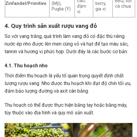
cao,
BBQ, sốt
Zinfandel/Primitivo
(Mỹ),
berry,
đậm
cà chua
Puglia (Ý)
gia vị
vị
4. Quy trình sản xuất rượu vang đỏ
So với vang trắng, quá trình làm vang đỏ có đặc thù riêng:
nước ép nho được lên men cùng vỏ và hạt để tạo màu sắc,
tannin và hương vị phức hợp. Dưới đây là các bước cơ bản:
4.1. Thu hoạch nho
Thời điểm thu hoạch là yếu tố quan trọng quyết định chất
lượng rượu vang. Nho được thu hoạch khi đạt độ chín tối ưu,
đảm bảo lượng đường và axit cân bằng.
Thu hoạch có thể được thực hiện bằng tay hoặc bằng máy,
tùy thuộc vào địa hình và quy mô sản xuất.