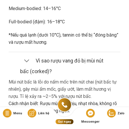
Medium-bodied: 14–16°C
Full-bodied (đậm): 16–18°C
*Nếu quá lạnh (dưới 10°C), tannin có thể bị “đóng băng”
và rượu mất hương.
Vì sao rượu vang đỏ bị mùi nút
bấc (corked)?
Mùi nút bấc là lỗi do nấm mốc trên nút chai (nút bấc tự
nhiên), gây mùi ẩm mốc, giấy ướt, làm mất hương vị
rượu. Tỉ lệ xảy ra ~2–5% với rượu nút bấc.
Cách nhận biết: Rượu mùi khó chịu, nhạt nhòa, không rõ
hương trái cây dù là vang ngon.
Menu
Liên hệ
Zalo
Gọi ngay
Messenger
Nếu gặp lỗi này, bạn nên liên hệ cửa hàng đổi trả (nếu có