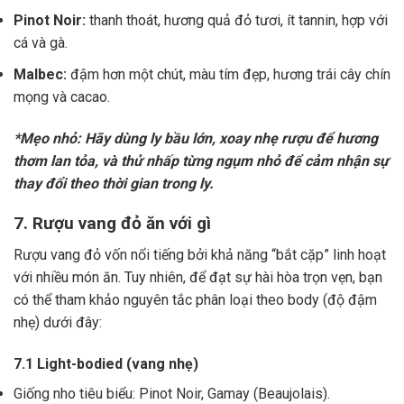
Pinot Noir:
thanh thoát, hương quả đỏ tươi, ít tannin, hợp với
cá và gà.
Malbec:
đậm hơn một chút, màu tím đẹp, hương trái cây chín
mọng và cacao.
*Mẹo nhỏ: Hãy dùng ly bầu lớn, xoay nhẹ rượu để hương
thơm lan tỏa, và thử nhấp từng ngụm nhỏ để cảm nhận sự
thay đổi theo thời gian trong ly.
7. Rượu vang đỏ ăn với gì
Rượu vang đỏ vốn nổi tiếng bởi khả năng “bắt cặp” linh hoạt
với nhiều món ăn. Tuy nhiên, để đạt sự hài hòa trọn vẹn, bạn
có thể tham khảo nguyên tắc phân loại theo body (độ đậm
nhẹ) dưới đây:
7.1 Light-bodied (vang nhẹ)
Giống nho tiêu biểu: Pinot Noir, Gamay (Beaujolais).