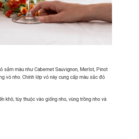
vỏ sẫm màu như Cabernet Sauvignon, Merlot, Pinot
ùng vỏ nho. Chính lớp vỏ này cung cấp màu sắc đỏ
n khô, tùy thuộc vào giống nho, vùng trồng nho và