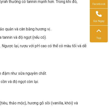
rah thường có tannin mạnh hơn. Trong khi đó,
Facebook
Gọi Ngay
 bảo quản và cân bằng hương vị .
a tannin và độ ngọt (nếu có).
Top
 Ngược lại, rượu với pH cao có thể có màu tối và dễ
n đậm như sữa nguyên chất.
cồn và độ ngọt còn lại.
tiêu, thảo mộc), hương gỗ sồi (vanilla, khói) và