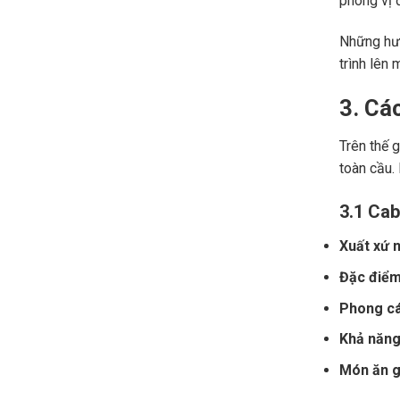
phong vị đ
Những hươ
trình lên 
3. Cá
Trên thế 
toàn cầu.
3.1 Cab
Xuất xứ n
Đặc điểm
Phong cá
Khả năng 
Món ăn gợ