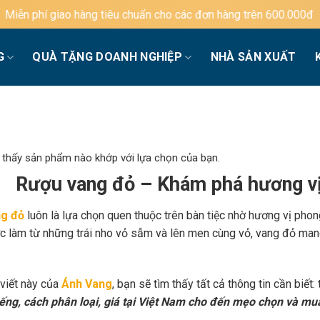
g tiêu chuẩn cho các đơn hàng trên 600.000đ
G
QUÀ TẶNG DOANH NGHIỆP
NHÀ SẢN XUẤT
 thấy sản phẩm nào khớp với lựa chọn của bạn.
Rượu vang đỏ – Khám phá hương vị
g đỏ
luôn là lựa chọn quen thuộc trên bàn tiệc nhờ hương vị phon
c làm từ những trái nho vỏ sẫm và lên men cùng vỏ, vang đỏ mang
 viết này của
Ánh Vang
, bạn sẽ tìm thấy tất cả thông tin cần biết:
iếng, cách phân loại, giá tại Việt Nam cho đến mẹo chọn và mu