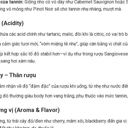
của tannin:
Giống nho có vỏ dày như Cabernet Sauvignon hoặc Sy
ng vỏ mỏng như Pinot Noir sẽ cho tannin nhẹ nhàng, mượt mà.
 (Acidity)
ứa các acid chính như tartaric, malic, đôi khi là citric, có vai trò
a cảm giác tươi mới, “vòm miệng tê nhẹ”, giúp cân bằng vị chát củ
p kết hợp sắc tố đỏ stabil hơn—ví dụ như trong rượu Sangiovese.
 sang hơi xám nâu.
y – Thân rượu
ảm nhận về độ “đậm đặc” của rượu khi uống, từ nhẹ như nước đế
 đỏ thường giàu body hơn vang trắng, phụ thuộc vào mức tannin, 
ng vị (Aroma & Flavor)
g, từ trái cây đỏ/đen như cherry, mâm xôi, blackberry đến gia vị (