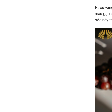
Rượu vang
màu gạch
sắc này t