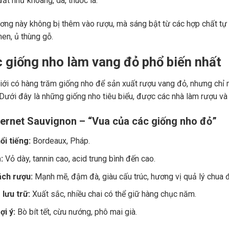
ất như khoáng, da, thuốc lá.
ng này không bị thêm vào rượu, mà sáng bật từ các hợp chất tự 
men, ủ thùng gỗ.
c giống nho làm vang đỏ phổ biến nhất
giới có hàng trăm giống nho để sản xuất rượu vang đỏ, nhưng chỉ m
 Dưới đây là những giống nho tiêu biểu, được các nhà làm rượu và
ernet Sauvignon – “Vua của các giống nho đỏ”
ổi tiếng:
Bordeaux, Pháp.
:
Vỏ dày, tannin cao, acid trung bình đến cao.
ch rượu:
Mạnh mẽ, đậm đà, giàu cấu trúc, hương vị quả lý chua đe
lưu trữ:
Xuất sắc, nhiều chai có thể giữ hàng chục năm.
i ý:
Bò bít tết, cừu nướng, phô mai già.