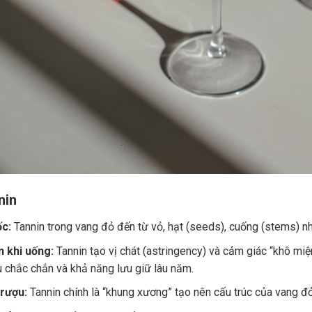
nin
c:
Tannin trong vang đỏ đến từ vỏ, hạt (seeds), cuống (stems) nh
 khi uống:
Tannin tạo vị chát (astringency) và cảm giác “khô miệ
u chắc chắn và khả năng lưu giữ lâu năm.
 rượu:
Tannin chính là “khung xương” tạo nên cấu trúc của vang đ