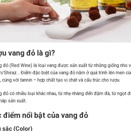
ợu vang đỏ là gì?
 đỏ (Red Wine) là loại vang được sản xuất từ những giống nho 
ah/Shiraz… Điểm đặc biệt của vang đỏ nằm ở quá trình lên men c
 cùng với tannin – hợp chất tạo vị chát và cấu trúc cho rượu.
 đỏ có nhiều loại khác nhau, từ nhẹ nhàng đến đậm đà, từ ngọt đế
áp sản xuất.
c điểm nổi bật của vang đỏ
 sắc (Color)