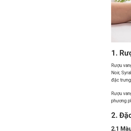
1. Rư
Rượu vang
Noir, Syr
đặc trưng,
Rượu vang
phương ph
2. Đặ
2.1 Màu