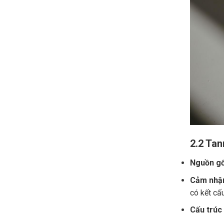
2.2 Tan
Nguồn gố
Cảm nhận
có kết cấ
Cấu trúc