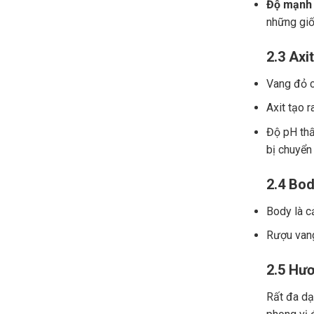
Độ mạnh 
những giố
2.3 Axit
Vang đỏ ch
Axit tạo r
Độ pH thấ
bị chuyển
2.4 Bod
Body là c
Rượu vang
2.5 Hươ
Rất đa dạn