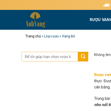
Bỏ
Miễn phí giao hàn
qua
nội
RƯỢU VAN
dung
Trang chủ
»
Loại rượu
»
Vang Đỏ
Tìm
Không tìm
kiếm:
Rượu van
thực. Đượ
cân bằng.
Trong bài
nho nổi t