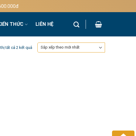
0.000đ
KIẾN THỨC
LIÊN HỆ
Đã
thị tất cả 2 kết quả
sắp
xếp
theo
mới
nhất