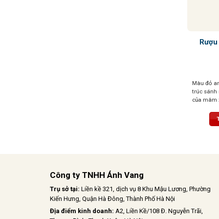
Rượu
Màu đỏ an
trúc sánh
của mâm x
quyện cùng
đen cay nồ
ly, tầng h
tế sẽ lan 
đà, tanni
phải – tổn
kéo dài và
Công ty TNHH Ánh Vang
Trụ sở tại:
Liền kề 321, dịch vụ 8 Khu Mậu Lương, Phường
Kiến Hưng, Quận Hà Đông, Thành Phố Hà Nội
Địa điểm kinh doanh:
A2, Liền Kề/108 Đ. Nguyễn Trãi,