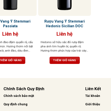
 Vang Ý Stemmari
Rượu Vang Ý Stemmari
Passiata
Hedonis Sicilian DOC
Liên hệ
Liên hệ
h đào đậm quyến rũ, cấu
Hedonis sở hữu sắc đỏ ruby đậm
 mịn. Hương thơm nổi bật
pha ánh tím huyền bí, quyến rũ.
ôi, anh đào, dâu đen
Hương thơm phức hợp của trái cây
 violet dịu dàng và tiêu
đỏ sấy khô, hồi, gia vị ngọt, thoang
ng. Khi rượu “thở” trong
thoảng hạnh nhân, vani và thuốc lá
THÊM GIỎ HÀNG
THÊM GIỎ HÀNG
ương vani và thuốc lá tinh
tinh tế. Vị vang tròn trịa, chát êm,
tỏa, mang đến hậu vị đậm
cân bằng, hậu vị ngọt dịu và kéo
n mềm mại, độ chua vừa
dài.
g thể cân bằng, dễ uống,
 khó quên.
Chính Sách Quy Định
Liên Kết
Chính sách bảo mật
Tài khoản
Quy định chung
Giới thiệu