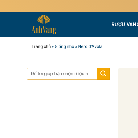
Bỏ
qua
nội
RƯỢU VAN
dung
Trang chủ
»
Giống nho
»
Nero d'Avola
Tìm
kiếm: