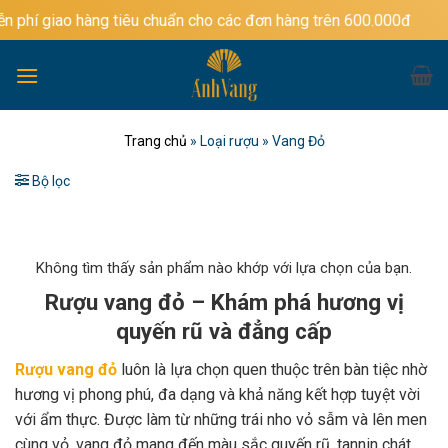
Bỏ
àng tiêu chuẩn cho các đơn hàng trên 600.000đ
qua
nội
dung
Trang chủ
»
Loại rượu
»
Vang Đỏ
Bộ lọc
Không tìm thấy sản phẩm nào khớp với lựa chọn của bạn.
Rượu vang đỏ – Khám phá hương vị
quyến rũ và đẳng cấp
Rượu vang đỏ
luôn là lựa chọn quen thuộc trên bàn tiệc nhờ
hương vị phong phú, đa dạng và khả năng kết hợp tuyệt vời
với ẩm thực. Được làm từ những trái nho vỏ sẫm và lên men
cùng vỏ, vang đỏ mang đến màu sắc quyến rũ, tannin chát