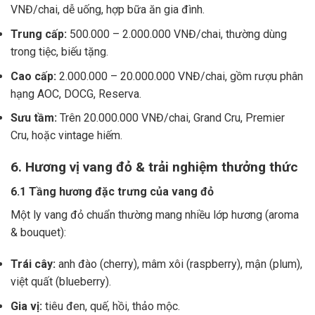
VNĐ/chai, dễ uống, hợp bữa ăn gia đình.
Trung cấp:
500.000 – 2.000.000 VNĐ/chai, thường dùng
trong tiệc, biếu tặng.
Cao cấp:
2.000.000 – 20.000.000 VNĐ/chai, gồm rượu phân
hạng AOC, DOCG, Reserva.
Sưu tầm:
Trên 20.000.000 VNĐ/chai, Grand Cru, Premier
Cru, hoặc vintage hiếm.
6. Hương vị vang đỏ & trải nghiệm thưởng thức
6.1 Tầng hương đặc trưng của vang đỏ
Một ly vang đỏ chuẩn thường mang nhiều lớp hương (aroma
& bouquet):
Trái cây:
anh đào (cherry), mâm xôi (raspberry), mận (plum),
việt quất (blueberry).
Gia vị:
tiêu đen, quế, hồi, thảo mộc.