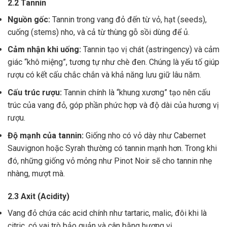
2.2 Tannin
Nguồn gốc:
Tannin trong vang đỏ đến từ vỏ, hạt (seeds),
cuống (stems) nho, và cả từ thùng gỗ sồi dùng để ủ.
Cảm nhận khi uống:
Tannin tạo vị chát (astringency) và cảm
giác “khô miệng”, tương tự như chè đen. Chúng là yếu tố giúp
rượu có kết cấu chắc chắn và khả năng lưu giữ lâu năm.
Cấu trúc rượu:
Tannin chính là “khung xương” tạo nên cấu
trúc của vang đỏ, góp phần phức hợp và độ dài của hương vị
rượu.
Độ mạnh của tannin:
Giống nho có vỏ dày như Cabernet
Sauvignon hoặc Syrah thường có tannin mạnh hơn. Trong khi
đó, những giống vỏ mỏng như Pinot Noir sẽ cho tannin nhẹ
nhàng, mượt mà.
2.3 Axit (Acidity)
Vang đỏ chứa các acid chính như tartaric, malic, đôi khi là
citric, có vai trò bảo quản và cân bằng hương vị .