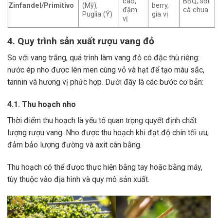
cao,
BBQ, sốt
Zinfandel/Primitivo
(Mỹ),
berry,
đậm
cà chua
Puglia (Ý)
gia vị
vị
4. Quy trình sản xuất rượu vang đỏ
So với vang trắng, quá trình làm vang đỏ có đặc thù riêng:
nước ép nho được lên men cùng vỏ và hạt để tạo màu sắc,
tannin và hương vị phức hợp. Dưới đây là các bước cơ bản:
4.1. Thu hoạch nho
Thời điểm thu hoạch là yếu tố quan trọng quyết định chất
lượng rượu vang. Nho được thu hoạch khi đạt độ chín tối ưu,
đảm bảo lượng đường và axit cân bằng.
Thu hoạch có thể được thực hiện bằng tay hoặc bằng máy,
tùy thuộc vào địa hình và quy mô sản xuất.