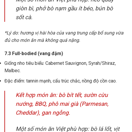
giòn bì, phở bò nạm gầu ít béo, bún bò
sốt cà.
*Lý do: hương vị hài hòa của vang trung cấp bổ sung vừa
đủ cho món ăn mà không quá nặng.
7.3 Full-bodied (vang đậm)
Giống nho tiêu biểu: Cabernet Sauvignon, Syrah/Shiraz,
Malbec.
Đặc điểm: tannin mạnh, cấu trúc chắc, nồng độ cồn cao.
Kết hợp món ăn: bò bít tết, sườn cừu
nướng, BBQ, phô mai già (Parmesan,
Cheddar), gan ngỗng.
Một số món ăn Việt phù hợp: bò lá lốt, vịt