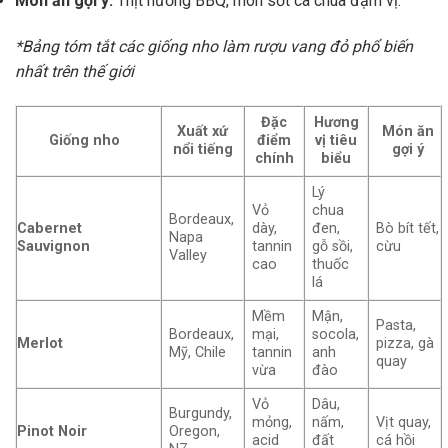
Món ăn gợi ý:
Thịt nướng BBQ, món sốt cà chua đậm vị.
*Bảng tóm tắt các giống nho làm rượu vang đỏ phổ biến
nhất trên thế giới
Đặc
Hương
Xuất xứ
Món ăn
Giống nho
điểm
vị tiêu
nổi tiếng
gợi ý
chính
biểu
Lý
Vỏ
chua
Bordeaux,
Cabernet
dày,
đen,
Bò bít tết,
Napa
Sauvignon
tannin
gỗ sồi,
cừu
Valley
cao
thuốc
lá
Mềm
Mận,
Pasta,
Bordeaux,
mại,
socola,
Merlot
pizza, gà
Mỹ, Chile
tannin
anh
quay
vừa
đào
Vỏ
Dâu,
Burgundy,
mỏng,
nấm,
Vịt quay,
Pinot Noir
Oregon,
acid
đất
cá hồi