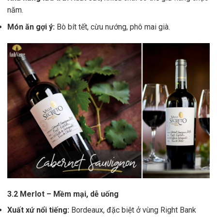
năm.
Món ăn gợi ý:
Bò bít tết, cừu nướng, phô mai già.
3.2 Merlot – Mềm mại, dễ uống
Xuất xứ nổi tiếng:
Bordeaux, đặc biệt ở vùng Right Bank