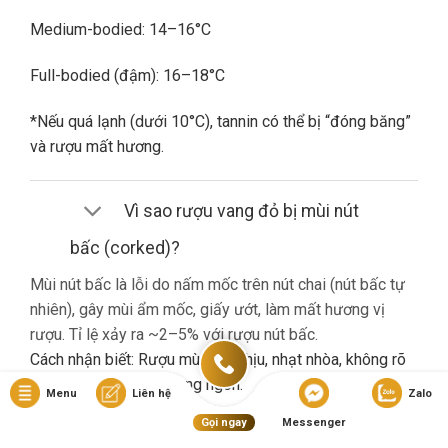
Medium-bodied: 14–16°C
Full-bodied (đậm): 16–18°C
*Nếu quá lạnh (dưới 10°C), tannin có thể bị “đóng băng”
và rượu mất hương.
Vì sao rượu vang đỏ bị mùi nút
bấc (corked)?
Mùi nút bấc là lỗi do nấm mốc trên nút chai (nút bấc tự
nhiên), gây mùi ẩm mốc, giấy ướt, làm mất hương vị
rượu. Tỉ lệ xảy ra ~2–5% với rượu nút bấc.
Cách nhận biết: Rượu mùi khó chịu, nhạt nhòa, không rõ
hương trái cây dù là vang ngon.
Menu
Liên hệ
Zalo
Gọi ngay
Messenger
Nếu gặp lỗi này, bạn nên liên hệ cửa hàng đổi trả (nếu có