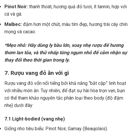
Pinot Noir:
thanh thoát, hương quả đỏ tươi, ít tannin, hợp với
cá và gà.
Malbec:
đậm hơn một chút, màu tím đẹp, hương trái cây chín
mọng và cacao.
*Mẹo nhỏ: Hãy dùng ly bầu lớn, xoay nhẹ rượu để hương
thơm lan tỏa, và thử nhấp từng ngụm nhỏ để cảm nhận sự
thay đổi theo thời gian trong ly.
7. Rượu vang đỏ ăn với gì
Rượu vang đỏ vốn nổi tiếng bởi khả năng “bắt cặp” linh hoạt
với nhiều món ăn. Tuy nhiên, để đạt sự hài hòa trọn vẹn, bạn
có thể tham khảo nguyên tắc phân loại theo body (độ đậm
nhẹ) dưới đây:
7.1 Light-bodied (vang nhẹ)
Giống nho tiêu biểu: Pinot Noir, Gamay (Beaujolais).