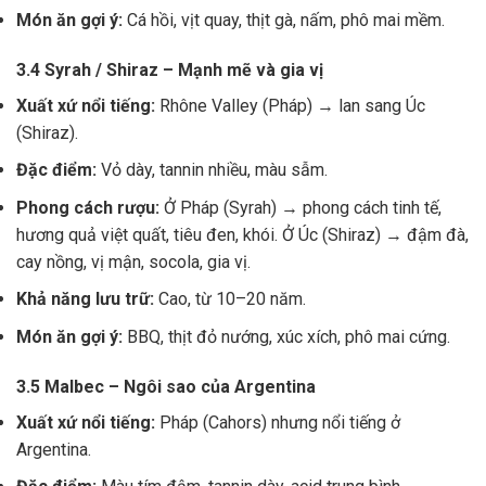
Món ăn gợi ý:
Cá hồi, vịt quay, thịt gà, nấm, phô mai mềm.
3.4 Syrah / Shiraz – Mạnh mẽ và gia vị
Xuất xứ nổi tiếng:
Rhône Valley (Pháp) → lan sang Úc
(Shiraz).
Đặc điểm:
Vỏ dày, tannin nhiều, màu sẫm.
Phong cách rượu:
Ở Pháp (Syrah) → phong cách tinh tế,
hương quả việt quất, tiêu đen, khói. Ở Úc (Shiraz) → đậm đà,
cay nồng, vị mận, socola, gia vị.
Khả năng lưu trữ:
Cao, từ 10–20 năm.
Món ăn gợi ý:
BBQ, thịt đỏ nướng, xúc xích, phô mai cứng.
3.5 Malbec – Ngôi sao của Argentina
Xuất xứ nổi tiếng:
Pháp (Cahors) nhưng nổi tiếng ở
Argentina.