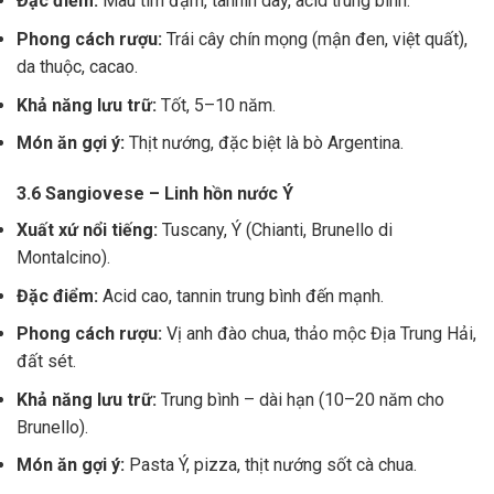
Đặc điểm:
Màu tím đậm, tannin dày, acid trung bình.
Phong cách rượu:
Trái cây chín mọng (mận đen, việt quất),
da thuộc, cacao.
Khả năng lưu trữ:
Tốt, 5–10 năm.
Món ăn gợi ý:
Thịt nướng, đặc biệt là bò Argentina.
3.6 Sangiovese – Linh hồn nước Ý
Xuất xứ nổi tiếng:
Tuscany, Ý (Chianti, Brunello di
Montalcino).
Đặc điểm:
Acid cao, tannin trung bình đến mạnh.
Phong cách rượu:
Vị anh đào chua, thảo mộc Địa Trung Hải,
đất sét.
Khả năng lưu trữ:
Trung bình – dài hạn (10–20 năm cho
Brunello).
Món ăn gợi ý:
Pasta Ý, pizza, thịt nướng sốt cà chua.