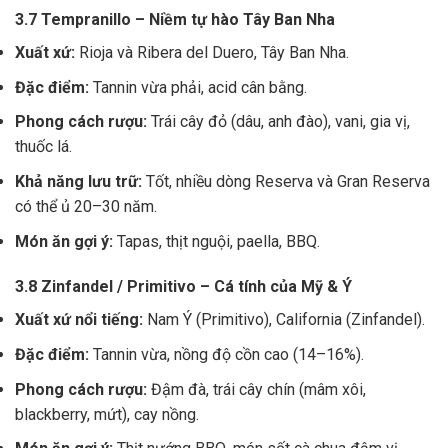
3.7 Tempranillo – Niềm tự hào Tây Ban Nha
Xuất xứ:
Rioja và Ribera del Duero, Tây Ban Nha.
Đặc điểm:
Tannin vừa phải, acid cân bằng.
Phong cách rượu:
Trái cây đỏ (dâu, anh đào), vani, gia vị,
thuốc lá.
Khả năng lưu trữ:
Tốt, nhiều dòng Reserva và Gran Reserva
có thể ủ 20–30 năm.
Món ăn gợi ý:
Tapas, thịt nguội, paella, BBQ.
3.8 Zinfandel / Primitivo – Cá tính của Mỹ & Ý
Xuất xứ nổi tiếng:
Nam Ý (Primitivo), California (Zinfandel).
Đặc điểm:
Tannin vừa, nồng độ cồn cao (14–16%).
Phong cách rượu:
Đậm đà, trái cây chín (mâm xôi,
blackberry, mứt), cay nồng.