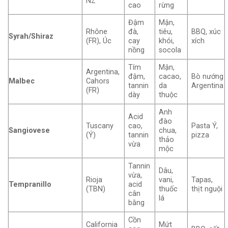
NZ
cao
rừng
Đậm
Mận,
Rhône
đà,
tiêu,
BBQ, xúc
Syrah/Shiraz
(FR), Úc
cay
khói,
xích
nồng
socola
Tím
Mận,
Argentina,
đậm,
cacao,
Bò nướng
Malbec
Cahors
tannin
da
Argentina
(FR)
dày
thuộc
Anh
Acid
đào
Tuscany
cao,
Pasta Ý,
Sangiovese
chua,
(Ý)
tannin
pizza
thảo
vừa
mộc
Tannin
Dâu,
vừa,
Rioja
vani,
Tapas,
Tempranillo
acid
(TBN)
thuốc
thịt nguội
cân
lá
bằng
Cồn
California
Mứt