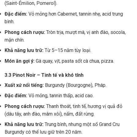
(Saint-Émilion, Pomerol).
Đặc điểm:
Vỏ mỏng hơn Cabernet, tannin nhẹ, acid trung
bình.
Phong cách rượu:
Tròn trịa, mượt mà, vị anh đào, socola,
mận chín.
Khả năng lưu trữ:
Từ 5–15 năm tùy loại.
Món ăn gợi ý:
Gà quay, vịt, pasta sốt cà chua, pizza.
3.3 Pinot Noir – Tinh tế và khó tính
Xuất xứ nổi tiếng:
Burgundy (Bourgogne), Pháp.
Đặc điểm:
Vỏ mỏng, tannin thấp, acid cao.
Phong cách rượu:
Thanh thoát, tinh tế, hương vị quả đỏ
(dâu tây, anh đào, mâm xôi), nấm, đất rừng.
Khả năng lưu trữ:
Trung bình, nhưng một số Grand Cru
Burgundy có thể lưu giữ trên 20 năm.