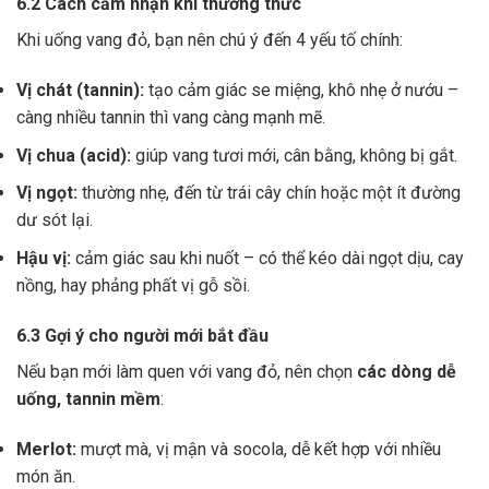
6.2 Cách cảm nhận khi thưởng thức
Khi uống vang đỏ, bạn nên chú ý đến 4 yếu tố chính:
Vị chát (tannin):
tạo cảm giác se miệng, khô nhẹ ở nướu –
càng nhiều tannin thì vang càng mạnh mẽ.
Vị chua (acid):
giúp vang tươi mới, cân bằng, không bị gắt.
Vị ngọt:
thường nhẹ, đến từ trái cây chín hoặc một ít đường
dư sót lại.
Hậu vị:
cảm giác sau khi nuốt – có thể kéo dài ngọt dịu, cay
nồng, hay phảng phất vị gỗ sồi.
6.3 Gợi ý cho người mới bắt đầu
Nếu bạn mới làm quen với vang đỏ, nên chọn
các dòng dễ
uống, tannin mềm
:
Merlot:
mượt mà, vị mận và socola, dễ kết hợp với nhiều
món ăn.