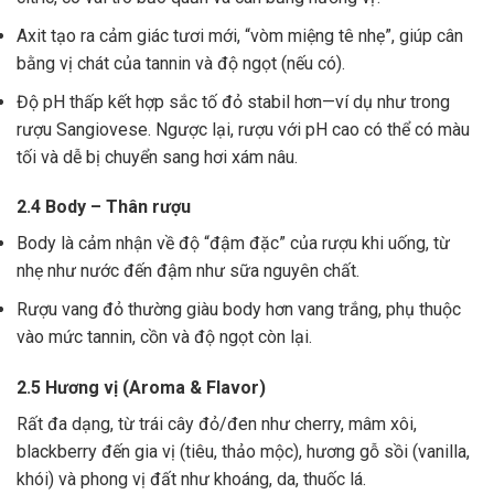
Axit tạo ra cảm giác tươi mới, “vòm miệng tê nhẹ”, giúp cân
bằng vị chát của tannin và độ ngọt (nếu có).
Độ pH thấp kết hợp sắc tố đỏ stabil hơn—ví dụ như trong
rượu Sangiovese. Ngược lại, rượu với pH cao có thể có màu
tối và dễ bị chuyển sang hơi xám nâu.
2.4 Body – Thân rượu
Body là cảm nhận về độ “đậm đặc” của rượu khi uống, từ
nhẹ như nước đến đậm như sữa nguyên chất.
Rượu vang đỏ thường giàu body hơn vang trắng, phụ thuộc
vào mức tannin, cồn và độ ngọt còn lại.
2.5 Hương vị (Aroma & Flavor)
Rất đa dạng, từ trái cây đỏ/đen như cherry, mâm xôi,
blackberry đến gia vị (tiêu, thảo mộc), hương gỗ sồi (vanilla,
khói) và phong vị đất như khoáng, da, thuốc lá.