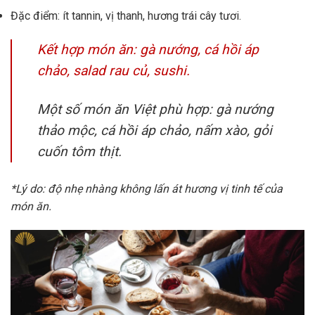
Đặc điểm: ít tannin, vị thanh, hương trái cây tươi.
Kết hợp món ăn: gà nướng, cá hồi áp
chảo, salad rau củ, sushi.
Một số món ăn Việt phù hợp: gà nướng
thảo mộc, cá hồi áp chảo, nấm xào, gỏi
cuốn tôm thịt.
*Lý do: độ nhẹ nhàng không lấn át hương vị tinh tế của
món ăn.