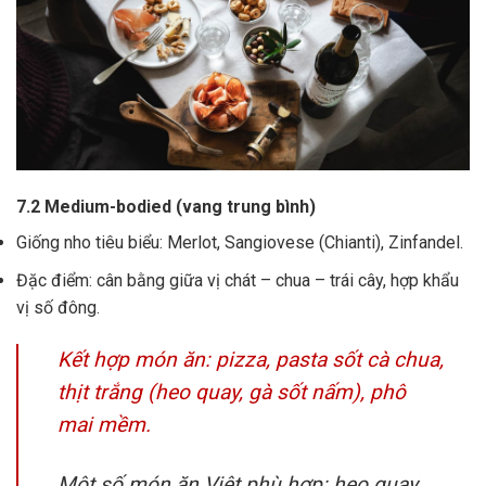
7.2 Medium-bodied (vang trung bình)
Giống nho tiêu biểu: Merlot, Sangiovese (Chianti), Zinfandel.
Đặc điểm: cân bằng giữa vị chát – chua – trái cây, hợp khẩu
vị số đông.
Kết hợp món ăn: pizza, pasta sốt cà chua,
thịt trắng (heo quay, gà sốt nấm), phô
mai mềm.
Một số món ăn Việt phù hợp: heo quay