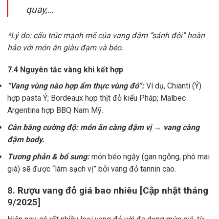
quay,…
*Lý do: cấu trúc mạnh mẽ của vang đậm “sánh đôi” hoàn
hảo với món ăn giàu đạm và béo.
7.4 Nguyên tắc vàng khi kết hợp
“Vang vùng nào hợp ẩm thực vùng đó”:
Ví dụ, Chianti (Ý)
hợp pasta Ý; Bordeaux hợp thịt đỏ kiểu Pháp; Malbec
Argentina hợp BBQ Nam Mỹ.
Cân bằng cường độ: món ăn càng đậm vị → vang càng
đậm body.
Tương phản & bổ sung:
món béo ngậy (gan ngỗng, phô mai
già) sẽ được “làm sạch vị” bởi vang đỏ tannin cao.
8. Rượu vang đỏ giá bao nhiêu [Cập nhật tháng
9/2025]