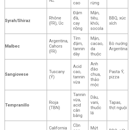
NZ
cao
rừng
Đậm
Mận,
Rhône
đà,
tiêu,
BBQ, xúc
Syrah/Shiraz
(FR), Úc
cay
khói,
xích
nồng
socola
Tím
Mận,
Argentina,
đậm,
cacao,
Bò nướng
Malbec
Cahors
tannin
da
Argentina
(FR)
dày
thuộc
Anh
Acid
đào
Tuscany
cao,
Pasta Ý,
Sangiovese
chua,
(Ý)
tannin
pizza
thảo
vừa
mộc
Tannin
Dâu,
vừa,
Rioja
vani,
Tapas,
Tempranillo
acid
(TBN)
thuốc
thịt nguội
cân
lá
bằng
Cồn
California
Mứt