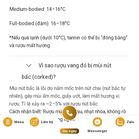
Medium-bodied: 14–16°C
Full-bodied (đậm): 16–18°C
*Nếu quá lạnh (dưới 10°C), tannin có thể bị “đóng băng”
và rượu mất hương.
Vì sao rượu vang đỏ bị mùi nút
bấc (corked)?
Mùi nút bấc là lỗi do nấm mốc trên nút chai (nút bấc tự
nhiên), gây mùi ẩm mốc, giấy ướt, làm mất hương vị
rượu. Tỉ lệ xảy ra ~2–5% với rượu nút bấc.
Cách nhận biết: Rượu mùi khó chịu, nhạt nhòa, không rõ
hương trái cây dù là vang ngon.
Menu
Liên hệ
Zalo
Gọi ngay
Messenger
Nếu gặp lỗi này, bạn nên liên hệ cửa hàng đổi trả (nếu có