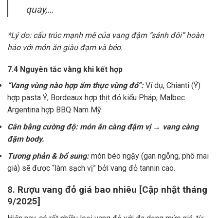
quay,…
*Lý do: cấu trúc mạnh mẽ của vang đậm “sánh đôi” hoàn
hảo với món ăn giàu đạm và béo.
7.4 Nguyên tắc vàng khi kết hợp
“Vang vùng nào hợp ẩm thực vùng đó”:
Ví dụ, Chianti (Ý)
hợp pasta Ý; Bordeaux hợp thịt đỏ kiểu Pháp; Malbec
Argentina hợp BBQ Nam Mỹ.
Cân bằng cường độ: món ăn càng đậm vị → vang càng
đậm body.
Tương phản & bổ sung:
món béo ngậy (gan ngỗng, phô mai
già) sẽ được “làm sạch vị” bởi vang đỏ tannin cao.
8. Rượu vang đỏ giá bao nhiêu [Cập nhật tháng
9/2025]