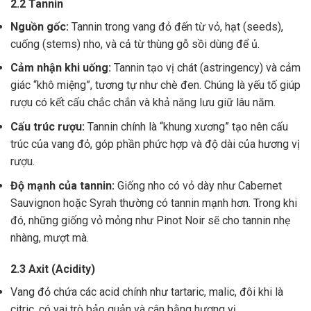
2.2 Tannin
Nguồn gốc:
Tannin trong vang đỏ đến từ vỏ, hạt (seeds),
cuống (stems) nho, và cả từ thùng gỗ sồi dùng để ủ.
Cảm nhận khi uống:
Tannin tạo vị chát (astringency) và cảm
giác “khô miệng”, tương tự như chè đen. Chúng là yếu tố giúp
rượu có kết cấu chắc chắn và khả năng lưu giữ lâu năm.
Cấu trúc rượu:
Tannin chính là “khung xương” tạo nên cấu
trúc của vang đỏ, góp phần phức hợp và độ dài của hương vị
rượu.
Độ mạnh của tannin:
Giống nho có vỏ dày như Cabernet
Sauvignon hoặc Syrah thường có tannin mạnh hơn. Trong khi
đó, những giống vỏ mỏng như Pinot Noir sẽ cho tannin nhẹ
nhàng, mượt mà.
2.3 Axit (Acidity)
Vang đỏ chứa các acid chính như tartaric, malic, đôi khi là
citric, có vai trò bảo quản và cân bằng hương vị .