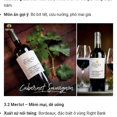
năm.
Món ăn gợi ý:
Bò bít tết, cừu nướng, phô mai già.
3.2 Merlot – Mềm mại, dễ uống
Xuất xứ nổi tiếng:
Bordeaux, đặc biệt ở vùng Right Bank