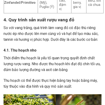
cao,
BBQ, sốt
Zinfandel/Primitivo
(Mỹ),
berry,
đậm
cà chua
Puglia (Ý)
gia vị
vị
4. Quy trình sản xuất rượu vang đỏ
So với vang trắng, quá trình làm vang đỏ có đặc thù riêng:
nước ép nho được lên men cùng vỏ và hạt để tạo màu sắc,
tannin và hương vị phức hợp. Dưới đây là các bước cơ bản:
4.1. Thu hoạch nho
Thời điểm thu hoạch là yếu tố quan trọng quyết định chất
lượng rượu vang. Nho được thu hoạch khi đạt độ chín tối ưu,
đảm bảo lượng đường và axit cân bằng.
Thu hoạch có thể được thực hiện bằng tay hoặc bằng máy,
tùy thuộc vào địa hình và quy mô sản xuất.