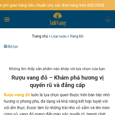
Bỏ
àng tiêu chuẩn cho các đơn hàng trên 600.000đ
qua
nội
dung
Trang chủ
»
Loại rượu
»
Vang Đỏ
Bộ lọc
Không tìm thấy sản phẩm nào khớp với lựa chọn của bạn.
Rượu vang đỏ – Khám phá hương vị
quyến rũ và đẳng cấp
Rượu vang đỏ
luôn là lựa chọn quen thuộc trên bàn tiệc nhờ
hương vị phong phú, đa dạng và khả năng kết hợp tuyệt vời
với ẩm thực. Được làm từ những trái nho vỏ sẫm và lên men
cùng vỏ, vang đỏ mang đến màu sắc quyến rũ, tannin chát