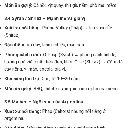
Món ăn gợi ý:
Cá hồi, vịt quay, thịt gà, nấm, phô mai mềm.
3.4 Syrah / Shiraz – Mạnh mẽ và gia vị
Xuất xứ nổi tiếng:
Rhône Valley (Pháp) → lan sang Úc
(Shiraz).
Đặc điểm:
Vỏ dày, tannin nhiều, màu sẫm.
Phong cách rượu:
Ở Pháp (Syrah) → phong cách tinh tế,
hương quả việt quất, tiêu đen, khói. Ở Úc (Shiraz) → đậm đà,
cay nồng, vị mận, socola, gia vị.
Khả năng lưu trữ:
Cao, từ 10–20 năm.
Món ăn gợi ý:
BBQ, thịt đỏ nướng, xúc xích, phô mai cứng.
3.5 Malbec – Ngôi sao của Argentina
Xuất xứ nổi tiếng:
Pháp (Cahors) nhưng nổi tiếng ở
Argentina.