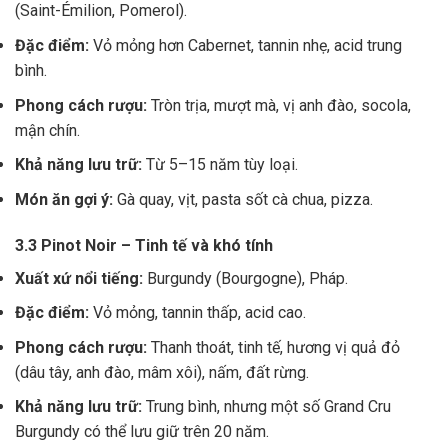
(Saint-Émilion, Pomerol).
Đặc điểm:
Vỏ mỏng hơn Cabernet, tannin nhẹ, acid trung
bình.
Phong cách rượu:
Tròn trịa, mượt mà, vị anh đào, socola,
mận chín.
Khả năng lưu trữ:
Từ 5–15 năm tùy loại.
Món ăn gợi ý:
Gà quay, vịt, pasta sốt cà chua, pizza.
3.3 Pinot Noir – Tinh tế và khó tính
Xuất xứ nổi tiếng:
Burgundy (Bourgogne), Pháp.
Đặc điểm:
Vỏ mỏng, tannin thấp, acid cao.
Phong cách rượu:
Thanh thoát, tinh tế, hương vị quả đỏ
(dâu tây, anh đào, mâm xôi), nấm, đất rừng.
Khả năng lưu trữ:
Trung bình, nhưng một số Grand Cru
Burgundy có thể lưu giữ trên 20 năm.