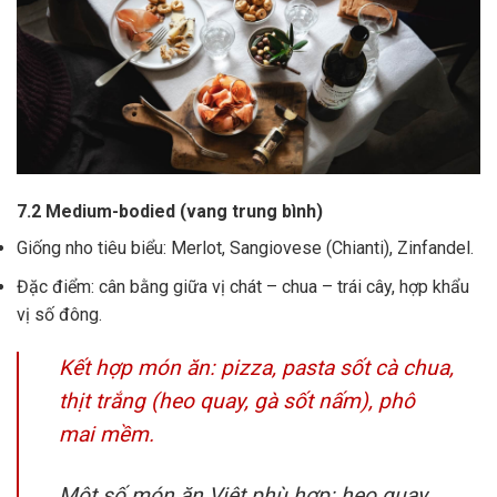
7.2 Medium-bodied (vang trung bình)
Giống nho tiêu biểu: Merlot, Sangiovese (Chianti), Zinfandel.
Đặc điểm: cân bằng giữa vị chát – chua – trái cây, hợp khẩu
vị số đông.
Kết hợp món ăn: pizza, pasta sốt cà chua,
thịt trắng (heo quay, gà sốt nấm), phô
mai mềm.
Một số món ăn Việt phù hợp: heo quay