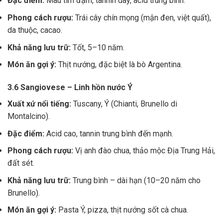
Đặc điểm:
Màu tím đậm, tannin dày, acid trung bình.
Phong cách rượu:
Trái cây chín mọng (mận đen, việt quất),
da thuộc, cacao.
Khả năng lưu trữ:
Tốt, 5–10 năm.
Món ăn gợi ý:
Thịt nướng, đặc biệt là bò Argentina.
3.6 Sangiovese – Linh hồn nước Ý
Xuất xứ nổi tiếng:
Tuscany, Ý (Chianti, Brunello di
Montalcino).
Đặc điểm:
Acid cao, tannin trung bình đến mạnh.
Phong cách rượu:
Vị anh đào chua, thảo mộc Địa Trung Hải,
đất sét.
Khả năng lưu trữ:
Trung bình – dài hạn (10–20 năm cho
Brunello).
Món ăn gợi ý:
Pasta Ý, pizza, thịt nướng sốt cà chua.