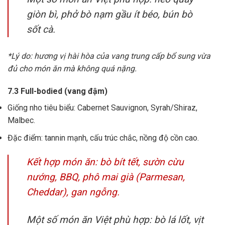
giòn bì, phở bò nạm gầu ít béo, bún bò
sốt cà.
*Lý do: hương vị hài hòa của vang trung cấp bổ sung vừa
đủ cho món ăn mà không quá nặng.
7.3 Full-bodied (vang đậm)
Giống nho tiêu biểu: Cabernet Sauvignon, Syrah/Shiraz,
Malbec.
Đặc điểm: tannin mạnh, cấu trúc chắc, nồng độ cồn cao.
Kết hợp món ăn: bò bít tết, sườn cừu
nướng, BBQ, phô mai già (Parmesan,
Cheddar), gan ngỗng.
Một số món ăn Việt phù hợp: bò lá lốt, vịt