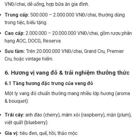
VNĐ/chai, dễ uống, hợp bữa ăn gia đình.
Trung cấp:
500.000 – 2.000.000 VNĐ/chai, thường dùng
trong tiệc, biếu tặng.
Cao cấp:
2.000.000 – 20.000.000 VNĐ/chai, gồm rượu phân
hạng AOC, DOCG, Reserva.
Sưu tầm:
Trên 20.000.000 VNĐ/chai, Grand Cru, Premier
Cru, hoặc vintage hiếm.
6. Hương vị vang đỏ & trải nghiệm thưởng thức
6.1 Tầng hương đặc trưng của vang đỏ
Một ly vang đỏ chuẩn thường mang nhiều lớp hương (aroma
& bouquet):
Trái cây:
anh đào (cherry), mâm xôi (raspberry), mận (plum),
việt quất (blueberry).
Gia vị:
tiêu đen, quế, hồi, thảo mộc.