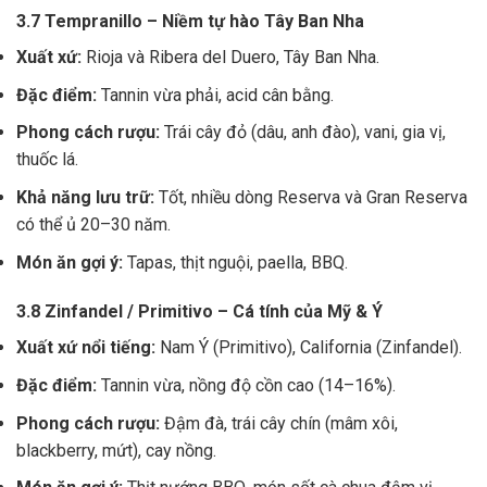
3.7 Tempranillo – Niềm tự hào Tây Ban Nha
Xuất xứ:
Rioja và Ribera del Duero, Tây Ban Nha.
Đặc điểm:
Tannin vừa phải, acid cân bằng.
Phong cách rượu:
Trái cây đỏ (dâu, anh đào), vani, gia vị,
thuốc lá.
Khả năng lưu trữ:
Tốt, nhiều dòng Reserva và Gran Reserva
có thể ủ 20–30 năm.
Món ăn gợi ý:
Tapas, thịt nguội, paella, BBQ.
3.8 Zinfandel / Primitivo – Cá tính của Mỹ & Ý
Xuất xứ nổi tiếng:
Nam Ý (Primitivo), California (Zinfandel).
Đặc điểm:
Tannin vừa, nồng độ cồn cao (14–16%).
Phong cách rượu:
Đậm đà, trái cây chín (mâm xôi,
blackberry, mứt), cay nồng.