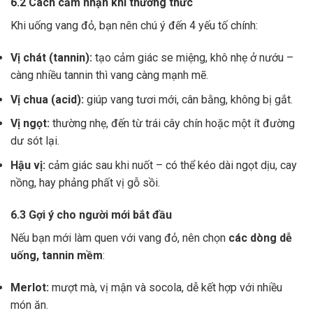
6.2 Cách cảm nhận khi thưởng thức
Khi uống vang đỏ, bạn nên chú ý đến 4 yếu tố chính:
Vị chát (tannin):
tạo cảm giác se miệng, khô nhẹ ở nướu –
càng nhiều tannin thì vang càng mạnh mẽ.
Vị chua (acid):
giúp vang tươi mới, cân bằng, không bị gắt.
Vị ngọt:
thường nhẹ, đến từ trái cây chín hoặc một ít đường
dư sót lại.
Hậu vị:
cảm giác sau khi nuốt – có thể kéo dài ngọt dịu, cay
nồng, hay phảng phất vị gỗ sồi.
6.3 Gợi ý cho người mới bắt đầu
Nếu bạn mới làm quen với vang đỏ, nên chọn
các dòng dễ
uống, tannin mềm
:
Merlot:
mượt mà, vị mận và socola, dễ kết hợp với nhiều
món ăn.