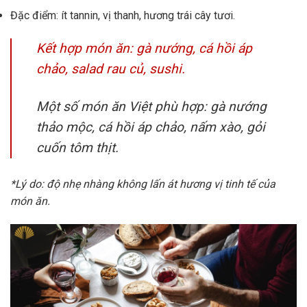
Đặc điểm: ít tannin, vị thanh, hương trái cây tươi.
Kết hợp món ăn: gà nướng, cá hồi áp
chảo, salad rau củ, sushi.
Một số món ăn Việt phù hợp: gà nướng
thảo mộc, cá hồi áp chảo, nấm xào, gỏi
cuốn tôm thịt.
*Lý do: độ nhẹ nhàng không lấn át hương vị tinh tế của
món ăn.