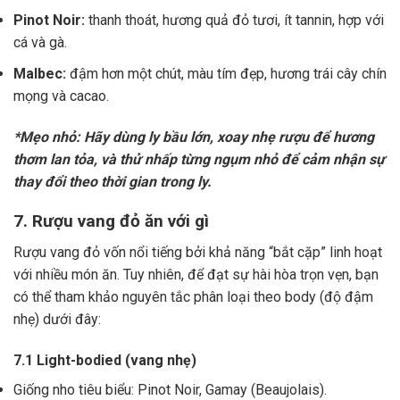
Pinot Noir:
thanh thoát, hương quả đỏ tươi, ít tannin, hợp với
cá và gà.
Malbec:
đậm hơn một chút, màu tím đẹp, hương trái cây chín
mọng và cacao.
*Mẹo nhỏ: Hãy dùng ly bầu lớn, xoay nhẹ rượu để hương
thơm lan tỏa, và thử nhấp từng ngụm nhỏ để cảm nhận sự
thay đổi theo thời gian trong ly.
7. Rượu vang đỏ ăn với gì
Rượu vang đỏ vốn nổi tiếng bởi khả năng “bắt cặp” linh hoạt
với nhiều món ăn. Tuy nhiên, để đạt sự hài hòa trọn vẹn, bạn
có thể tham khảo nguyên tắc phân loại theo body (độ đậm
nhẹ) dưới đây:
7.1 Light-bodied (vang nhẹ)
Giống nho tiêu biểu: Pinot Noir, Gamay (Beaujolais).