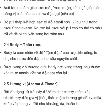
Axit tạo ra cảm giác tươi mới, “vòm miệng tê nhẹ”, giúp cân
bằng vị chát của tannin và độ ngọt (nếu có).
Độ pH thấp kết hợp sắc tố đỏ stabil hơn—ví dụ như trong
rượu Sangiovese. Ngược lại, rượu với pH cao có thể có màu
tối và dễ bị chuyển sang hơi xám nâu.
2.4 Body – Thân rượu
Body là cảm nhận về độ “đậm đặc” của rượu khi uống, từ
nhẹ như nước đến đậm như sữa nguyên chất.
Rượu vang đỏ thường giàu body hơn vang trắng, phụ thuộc
vào mức tannin, cồn và độ ngọt còn lại.
2.5 Hương vị (Aroma & Flavor)
Rất đa dạng, từ trái cây đỏ/đen như cherry, mâm xôi,
blackberry đến gia vị (tiêu, thảo mộc), hương gỗ sồi (vanilla,
khói) và phong vị đất như khoáng, da, thuốc lá.