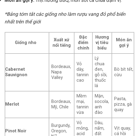
Món ăn gợi ý:
Thịt nướng BBQ, món sốt cà chua đậm vị.
*Bảng tóm tắt các giống nho làm rượu vang đỏ phổ biến
nhất trên thế giới
Đặc
Hương
Xuất xứ
Món ăn
Giống nho
điểm
vị tiêu
nổi tiếng
gợi ý
chính
biểu
Lý
Vỏ
chua
Bordeaux,
Cabernet
dày,
đen,
Bò bít tết,
Napa
Sauvignon
tannin
gỗ sồi,
cừu
Valley
cao
thuốc
lá
Mềm
Mận,
Pasta,
Bordeaux,
mại,
socola,
Merlot
pizza, gà
Mỹ, Chile
tannin
anh
quay
vừa
đào
Vỏ
Dâu,
Burgundy,
mỏng,
nấm,
Vịt quay,
Pinot Noir
Oregon,
acid
đất
cá hồi