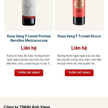
Rượu Vang Ý Castel Firmian
Rượu Vang Ý Trovati Rosso
Nerofino Mezzacorona
Liên hệ
Liên hệ
Rượu có màu đỏ ruby. Hương thơm
Hương thơm ngọt ngào của các loại
ngọt ngào của trái cây màu tối, anh
trái cây đỏ mọng như mận, anh đào
đào đen, vani, cacao và gia vị cay. Sự
và quả mâm xôi, hòa quyện với
hài hòa mang lại cho khứu giác
hương thơm thoang thoảng của gia
cảm nhận tinh tế của trái cây và các
vị và vani. Vị chát mềm mại, tròn
THÊM GIỎ HÀNG
THÊM GIỎ HÀNG
gia vị khác. Hậu vị phong phú,
trịa, cân bằng hoàn hảo với vị chua
mạnh mẽ và dai dẳng với tannin
nhẹ và vị ngọt của trái cây chín. Hậu
mịn và mượt mà.
vị kéo dài, ấm áp với hương gỗ sồi
tinh tế
Công ty TNHH Ánh Vang