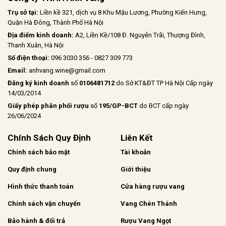
Trụ sở tại:
Liền kề 321, dịch vụ 8 Khu Mậu Lương, Phường Kiến Hưng,
Quận Hà Đông, Thành Phố Hà Nội
Địa điểm kinh doanh:
A2, Liền Kề/108 Đ. Nguyễn Trãi, Thượng Đình,
Thanh Xuân, Hà Nội
Số điện thoại:
096 3030 356 - 0827 309 773
Email:
anhvang.wine@gmail.com
Đăng ký kinh doanh
số
0106481712
do Sở KT&ĐT TP Hà Nội Cấp ngày
14/03/2014
Giấy phép phân phối rượu
số
195/GP-BCT
do BCT cấp ngày
26/06/2024
Chính Sách Quy Định
Liên Kết
Chính sách bảo mật
Tài khoản
Quy định chung
Giới thiệu
Hình thức thanh toán
Cửa hàng rượu vang
Chính sách vận chuyển
Vang Chén Thánh
Bảo hành & đổi trả
Rượu Vang Ngọt