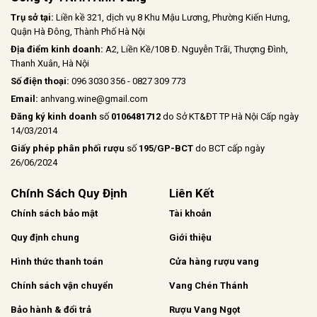
Trụ sở tại:
Liền kề 321, dịch vụ 8 Khu Mậu Lương, Phường Kiến Hưng,
Quận Hà Đông, Thành Phố Hà Nội
Địa điểm kinh doanh:
A2, Liền Kề/108 Đ. Nguyễn Trãi, Thượng Đình,
Thanh Xuân, Hà Nội
Số điện thoại:
096 3030 356 - 0827 309 773
Email:
anhvang.wine@gmail.com
Đăng ký kinh doanh
số
0106481712
do Sở KT&ĐT TP Hà Nội Cấp ngày
14/03/2014
Giấy phép phân phối rượu
số
195/GP-BCT
do BCT cấp ngày
26/06/2024
Chính Sách Quy Định
Liên Kết
Chính sách bảo mật
Tài khoản
Quy định chung
Giới thiệu
Hình thức thanh toán
Cửa hàng rượu vang
Chính sách vận chuyển
Vang Chén Thánh
Bảo hành & đổi trả
Rượu Vang Ngọt