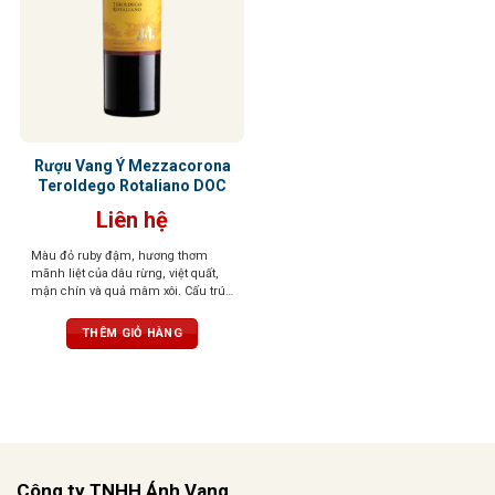
Rượu Vang Ý Mezzacorona
Teroldego Rotaliano DOC
Liên hệ
Màu đỏ ruby đậm, hương thơm
mãnh liệt của dâu rừng, việt quất,
mận chín và quả mâm xôi. Cấu trúc
chặt chẽ, tannin mềm, kết thúc tròn
trịa và hậu vị ấn tượng trong vòm
THÊM GIỎ HÀNG
miệng
Công ty TNHH Ánh Vang