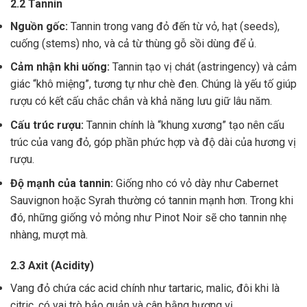
2.2 Tannin
Nguồn gốc:
Tannin trong vang đỏ đến từ vỏ, hạt (seeds),
cuống (stems) nho, và cả từ thùng gỗ sồi dùng để ủ.
Cảm nhận khi uống:
Tannin tạo vị chát (astringency) và cảm
giác “khô miệng”, tương tự như chè đen. Chúng là yếu tố giúp
rượu có kết cấu chắc chắn và khả năng lưu giữ lâu năm.
Cấu trúc rượu:
Tannin chính là “khung xương” tạo nên cấu
trúc của vang đỏ, góp phần phức hợp và độ dài của hương vị
rượu.
Độ mạnh của tannin:
Giống nho có vỏ dày như Cabernet
Sauvignon hoặc Syrah thường có tannin mạnh hơn. Trong khi
đó, những giống vỏ mỏng như Pinot Noir sẽ cho tannin nhẹ
nhàng, mượt mà.
2.3 Axit (Acidity)
Vang đỏ chứa các acid chính như tartaric, malic, đôi khi là
citric, có vai trò bảo quản và cân bằng hương vị .