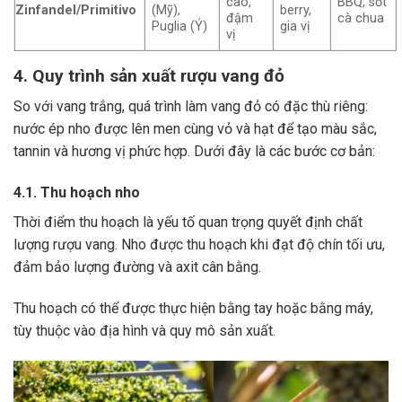
cao,
BBQ, sốt
Zinfandel/Primitivo
(Mỹ),
berry,
đậm
cà chua
Puglia (Ý)
gia vị
vị
4. Quy trình sản xuất rượu vang đỏ
So với vang trắng, quá trình làm vang đỏ có đặc thù riêng:
nước ép nho được lên men cùng vỏ và hạt để tạo màu sắc,
tannin và hương vị phức hợp. Dưới đây là các bước cơ bản:
4.1. Thu hoạch nho
Thời điểm thu hoạch là yếu tố quan trọng quyết định chất
lượng rượu vang. Nho được thu hoạch khi đạt độ chín tối ưu,
đảm bảo lượng đường và axit cân bằng.
Thu hoạch có thể được thực hiện bằng tay hoặc bằng máy,
tùy thuộc vào địa hình và quy mô sản xuất.