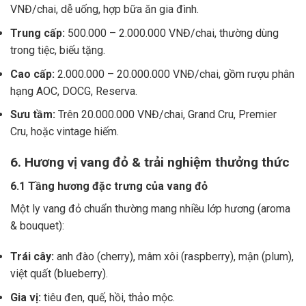
VNĐ/chai, dễ uống, hợp bữa ăn gia đình.
Trung cấp:
500.000 – 2.000.000 VNĐ/chai, thường dùng
trong tiệc, biếu tặng.
Cao cấp:
2.000.000 – 20.000.000 VNĐ/chai, gồm rượu phân
hạng AOC, DOCG, Reserva.
Sưu tầm:
Trên 20.000.000 VNĐ/chai, Grand Cru, Premier
Cru, hoặc vintage hiếm.
6. Hương vị vang đỏ & trải nghiệm thưởng thức
6.1 Tầng hương đặc trưng của vang đỏ
Một ly vang đỏ chuẩn thường mang nhiều lớp hương (aroma
& bouquet):
Trái cây:
anh đào (cherry), mâm xôi (raspberry), mận (plum),
việt quất (blueberry).
Gia vị:
tiêu đen, quế, hồi, thảo mộc.