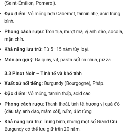
(Saint-Émilion, Pomerol).
Đặc điểm:
Vỏ mỏng hơn Cabernet, tannin nhẹ, acid trung
bình.
Phong cách rượu:
Tròn trịa, mượt mà, vị anh đào, socola,
mận chín.
Khả năng lưu trữ:
Từ 5–15 năm tùy loại.
Món ăn gợi ý:
Gà quay, vịt, pasta sốt cà chua, pizza.
3.3 Pinot Noir – Tinh tế và khó tính
Xuất xứ nổi tiếng:
Burgundy (Bourgogne), Pháp.
Đặc điểm:
Vỏ mỏng, tannin thấp, acid cao.
Phong cách rượu:
Thanh thoát, tinh tế, hương vị quả đỏ
(dâu tây, anh đào, mâm xôi), nấm, đất rừng.
Khả năng lưu trữ:
Trung bình, nhưng một số Grand Cru
Burgundy có thể lưu giữ trên 20 năm.