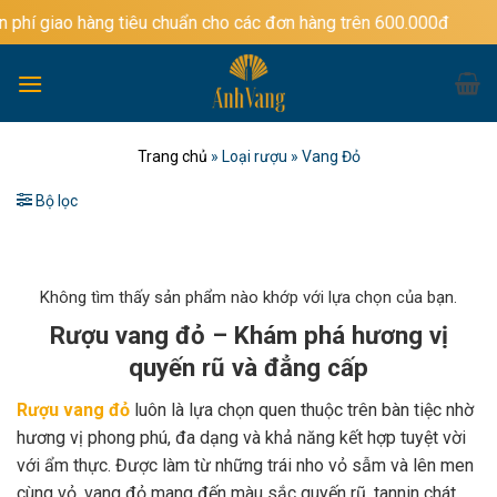
Bỏ
ng tiêu chuẩn cho các đơn hàng trên 600.000đ
qua
nội
dung
Trang chủ
»
Loại rượu
»
Vang Đỏ
Bộ lọc
Không tìm thấy sản phẩm nào khớp với lựa chọn của bạn.
Rượu vang đỏ – Khám phá hương vị
quyến rũ và đẳng cấp
Rượu vang đỏ
luôn là lựa chọn quen thuộc trên bàn tiệc nhờ
hương vị phong phú, đa dạng và khả năng kết hợp tuyệt vời
với ẩm thực. Được làm từ những trái nho vỏ sẫm và lên men
cùng vỏ, vang đỏ mang đến màu sắc quyến rũ, tannin chát