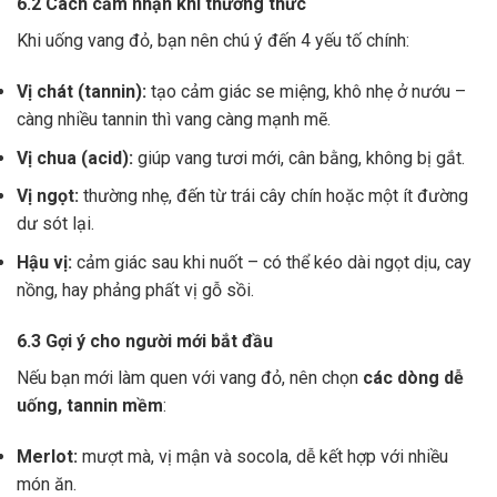
6.2 Cách cảm nhận khi thưởng thức
Khi uống vang đỏ, bạn nên chú ý đến 4 yếu tố chính:
Vị chát (tannin):
tạo cảm giác se miệng, khô nhẹ ở nướu –
càng nhiều tannin thì vang càng mạnh mẽ.
Vị chua (acid):
giúp vang tươi mới, cân bằng, không bị gắt.
Vị ngọt:
thường nhẹ, đến từ trái cây chín hoặc một ít đường
dư sót lại.
Hậu vị:
cảm giác sau khi nuốt – có thể kéo dài ngọt dịu, cay
nồng, hay phảng phất vị gỗ sồi.
6.3 Gợi ý cho người mới bắt đầu
Nếu bạn mới làm quen với vang đỏ, nên chọn
các dòng dễ
uống, tannin mềm
:
Merlot:
mượt mà, vị mận và socola, dễ kết hợp với nhiều
món ăn.