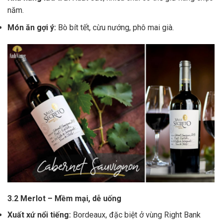
năm.
Món ăn gợi ý:
Bò bít tết, cừu nướng, phô mai già.
3.2 Merlot – Mềm mại, dễ uống
Xuất xứ nổi tiếng:
Bordeaux, đặc biệt ở vùng Right Bank