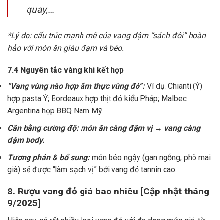
quay,…
*Lý do: cấu trúc mạnh mẽ của vang đậm “sánh đôi” hoàn
hảo với món ăn giàu đạm và béo.
7.4 Nguyên tắc vàng khi kết hợp
“Vang vùng nào hợp ẩm thực vùng đó”:
Ví dụ, Chianti (Ý)
hợp pasta Ý; Bordeaux hợp thịt đỏ kiểu Pháp; Malbec
Argentina hợp BBQ Nam Mỹ.
Cân bằng cường độ: món ăn càng đậm vị → vang càng
đậm body.
Tương phản & bổ sung:
món béo ngậy (gan ngỗng, phô mai
già) sẽ được “làm sạch vị” bởi vang đỏ tannin cao.
8. Rượu vang đỏ giá bao nhiêu [Cập nhật tháng
9/2025]