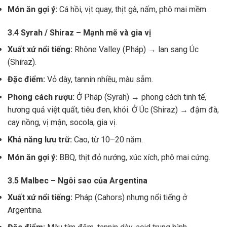
Món ăn gợi ý:
Cá hồi, vịt quay, thịt gà, nấm, phô mai mềm.
3.4 Syrah / Shiraz – Mạnh mẽ và gia vị
Xuất xứ nổi tiếng:
Rhône Valley (Pháp) → lan sang Úc
(Shiraz).
Đặc điểm:
Vỏ dày, tannin nhiều, màu sẫm.
Phong cách rượu:
Ở Pháp (Syrah) → phong cách tinh tế,
hương quả việt quất, tiêu đen, khói. Ở Úc (Shiraz) → đậm đà,
cay nồng, vị mận, socola, gia vị.
Khả năng lưu trữ:
Cao, từ 10–20 năm.
Món ăn gợi ý:
BBQ, thịt đỏ nướng, xúc xích, phô mai cứng.
3.5 Malbec – Ngôi sao của Argentina
Xuất xứ nổi tiếng:
Pháp (Cahors) nhưng nổi tiếng ở
Argentina.