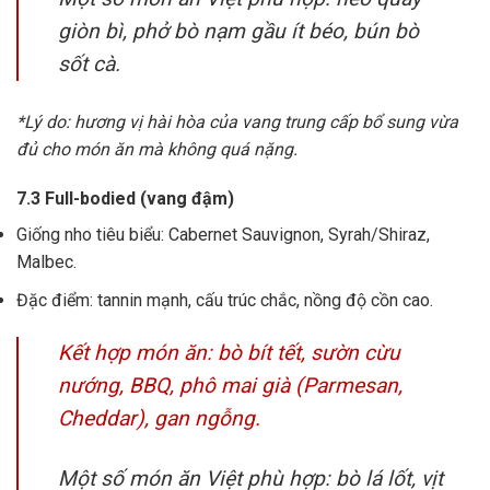
giòn bì, phở bò nạm gầu ít béo, bún bò
sốt cà.
*Lý do: hương vị hài hòa của vang trung cấp bổ sung vừa
đủ cho món ăn mà không quá nặng.
7.3 Full-bodied (vang đậm)
Giống nho tiêu biểu: Cabernet Sauvignon, Syrah/Shiraz,
Malbec.
Đặc điểm: tannin mạnh, cấu trúc chắc, nồng độ cồn cao.
Kết hợp món ăn: bò bít tết, sườn cừu
nướng, BBQ, phô mai già (Parmesan,
Cheddar), gan ngỗng.
Một số món ăn Việt phù hợp: bò lá lốt, vịt