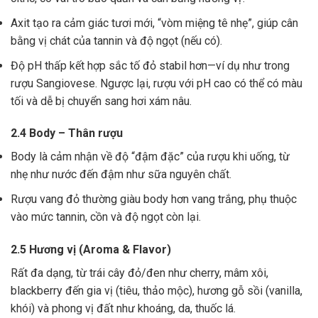
Axit tạo ra cảm giác tươi mới, “vòm miệng tê nhẹ”, giúp cân
bằng vị chát của tannin và độ ngọt (nếu có).
Độ pH thấp kết hợp sắc tố đỏ stabil hơn—ví dụ như trong
rượu Sangiovese. Ngược lại, rượu với pH cao có thể có màu
tối và dễ bị chuyển sang hơi xám nâu.
2.4 Body – Thân rượu
Body là cảm nhận về độ “đậm đặc” của rượu khi uống, từ
nhẹ như nước đến đậm như sữa nguyên chất.
Rượu vang đỏ thường giàu body hơn vang trắng, phụ thuộc
vào mức tannin, cồn và độ ngọt còn lại.
2.5 Hương vị (Aroma & Flavor)
Rất đa dạng, từ trái cây đỏ/đen như cherry, mâm xôi,
blackberry đến gia vị (tiêu, thảo mộc), hương gỗ sồi (vanilla,
khói) và phong vị đất như khoáng, da, thuốc lá.