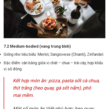
7.2 Medium-bodied (vang trung bình)
Giống nho tiêu biểu: Merlot, Sangiovese (Chianti), Zinfandel.
Đặc điểm: cân bằng giữa vị chát – chua – trái cây, hợp khẩu
vị số đông.
Kết hợp món ăn: pizza, pasta sốt cà chua,
thịt trắng (heo quay, gà sốt nấm), phô
mai mềm.
Một số món ăn Việt phù hợp: heo quay