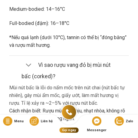
Medium-bodied: 14–16°C
Full-bodied (đậm): 16–18°C
*Nếu quá lạnh (dưới 10°C), tannin có thể bị “đóng băng”
và rượu mất hương.
Vì sao rượu vang đỏ bị mùi nút
bấc (corked)?
Mùi nút bấc là lỗi do nấm mốc trên nút chai (nút bấc tự
nhiên), gây mùi ẩm mốc, giấy ướt, làm mất hương vị
rượu. Tỉ lệ xảy ra ~2–5% với rượu nút bấc.
Cách nhận biết: Rượu mùi khó chịu, nhạt nhòa, không rõ
hương trái cây dù là vang ngon.
Menu
Liên hệ
Zalo
Gọi ngay
Messenger
Nếu gặp lỗi này, bạn nên liên hệ cửa hàng đổi trả (nếu có