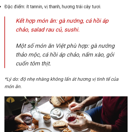
Đặc điểm: ít tannin, vị thanh, hương trái cây tươi.
Kết hợp món ăn: gà nướng, cá hồi áp
chảo, salad rau củ, sushi.
Một số món ăn Việt phù hợp: gà nướng
thảo mộc, cá hồi áp chảo, nấm xào, gỏi
cuốn tôm thịt.
*Lý do: độ nhẹ nhàng không lấn át hương vị tinh tế của
món ăn.