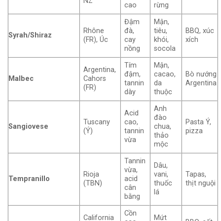
NZ
cao
rừng
Đậm
Mận,
Rhône
đà,
tiêu,
BBQ, xúc
Syrah/Shiraz
(FR), Úc
cay
khói,
xích
nồng
socola
Tím
Mận,
Argentina,
đậm,
cacao,
Bò nướng
Malbec
Cahors
tannin
da
Argentina
(FR)
dày
thuộc
Anh
Acid
đào
Tuscany
cao,
Pasta Ý,
Sangiovese
chua,
(Ý)
tannin
pizza
thảo
vừa
mộc
Tannin
Dâu,
vừa,
Rioja
vani,
Tapas,
Tempranillo
acid
(TBN)
thuốc
thịt nguội
cân
lá
bằng
Cồn
California
Mứt