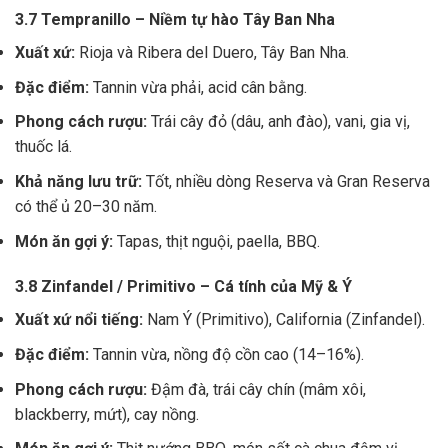
3.7 Tempranillo – Niềm tự hào Tây Ban Nha
Xuất xứ:
Rioja và Ribera del Duero, Tây Ban Nha.
Đặc điểm:
Tannin vừa phải, acid cân bằng.
Phong cách rượu:
Trái cây đỏ (dâu, anh đào), vani, gia vị,
thuốc lá.
Khả năng lưu trữ:
Tốt, nhiều dòng Reserva và Gran Reserva
có thể ủ 20–30 năm.
Món ăn gợi ý:
Tapas, thịt nguội, paella, BBQ.
3.8 Zinfandel / Primitivo – Cá tính của Mỹ & Ý
Xuất xứ nổi tiếng:
Nam Ý (Primitivo), California (Zinfandel).
Đặc điểm:
Tannin vừa, nồng độ cồn cao (14–16%).
Phong cách rượu:
Đậm đà, trái cây chín (mâm xôi,
blackberry, mứt), cay nồng.