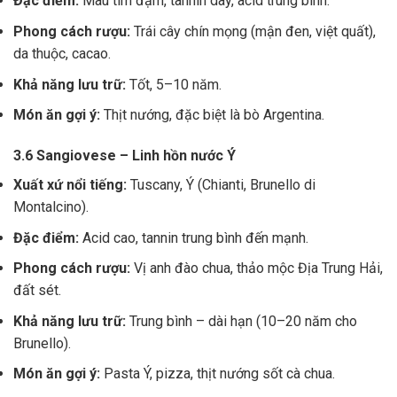
Đặc điểm:
Màu tím đậm, tannin dày, acid trung bình.
Phong cách rượu:
Trái cây chín mọng (mận đen, việt quất),
da thuộc, cacao.
Khả năng lưu trữ:
Tốt, 5–10 năm.
Món ăn gợi ý:
Thịt nướng, đặc biệt là bò Argentina.
3.6 Sangiovese – Linh hồn nước Ý
Xuất xứ nổi tiếng:
Tuscany, Ý (Chianti, Brunello di
Montalcino).
Đặc điểm:
Acid cao, tannin trung bình đến mạnh.
Phong cách rượu:
Vị anh đào chua, thảo mộc Địa Trung Hải,
đất sét.
Khả năng lưu trữ:
Trung bình – dài hạn (10–20 năm cho
Brunello).
Món ăn gợi ý:
Pasta Ý, pizza, thịt nướng sốt cà chua.