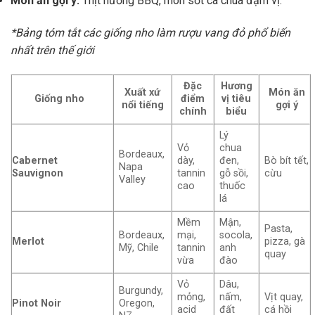
Món ăn gợi ý:
Thịt nướng BBQ, món sốt cà chua đậm vị.
*Bảng tóm tắt các giống nho làm rượu vang đỏ phổ biến
nhất trên thế giới
Đặc
Hương
Xuất xứ
Món ăn
Giống nho
điểm
vị tiêu
nổi tiếng
gợi ý
chính
biểu
Lý
Vỏ
chua
Bordeaux,
Cabernet
dày,
đen,
Bò bít tết,
Napa
Sauvignon
tannin
gỗ sồi,
cừu
Valley
cao
thuốc
lá
Mềm
Mận,
Pasta,
Bordeaux,
mại,
socola,
Merlot
pizza, gà
Mỹ, Chile
tannin
anh
quay
vừa
đào
Vỏ
Dâu,
Burgundy,
mỏng,
nấm,
Vịt quay,
Pinot Noir
Oregon,
acid
đất
cá hồi