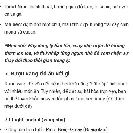
Pinot Noir:
thanh thoát, hương quả đỏ tươi, ít tannin, hợp với
cá và gà.
Malbec:
đậm hơn một chút, màu tím đẹp, hương trái cây chín
mọng và cacao.
*Mẹo nhỏ: Hãy dùng ly bầu lớn, xoay nhẹ rượu để hương
thơm lan tỏa, và thử nhấp từng ngụm nhỏ để cảm nhận sự
thay đổi theo thời gian trong ly.
7. Rượu vang đỏ ăn với gì
Rượu vang đỏ vốn nổi tiếng bởi khả năng “bắt cặp” linh hoạt
với nhiều món ăn. Tuy nhiên, để đạt sự hài hòa trọn vẹn, bạn
có thể tham khảo nguyên tắc phân loại theo body (độ đậm
nhẹ) dưới đây:
7.1 Light-bodied (vang nhẹ)
Giống nho tiêu biểu: Pinot Noir, Gamay (Beaujolais).