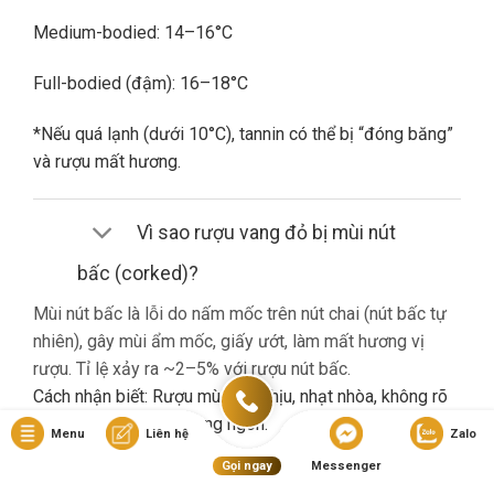
Medium-bodied: 14–16°C
Full-bodied (đậm): 16–18°C
*Nếu quá lạnh (dưới 10°C), tannin có thể bị “đóng băng”
và rượu mất hương.
Vì sao rượu vang đỏ bị mùi nút
bấc (corked)?
Mùi nút bấc là lỗi do nấm mốc trên nút chai (nút bấc tự
nhiên), gây mùi ẩm mốc, giấy ướt, làm mất hương vị
rượu. Tỉ lệ xảy ra ~2–5% với rượu nút bấc.
Cách nhận biết: Rượu mùi khó chịu, nhạt nhòa, không rõ
hương trái cây dù là vang ngon.
Menu
Liên hệ
Zalo
Gọi ngay
Messenger
Nếu gặp lỗi này, bạn nên liên hệ cửa hàng đổi trả (nếu có