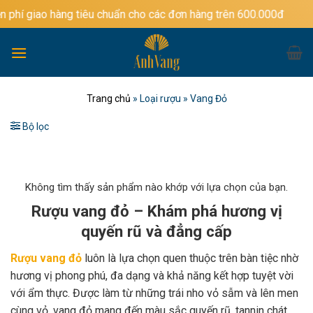
Bỏ
àng tiêu chuẩn cho các đơn hàng trên 600.000đ
qua
nội
dung
Trang chủ
»
Loại rượu
»
Vang Đỏ
Bộ lọc
Không tìm thấy sản phẩm nào khớp với lựa chọn của bạn.
Rượu vang đỏ – Khám phá hương vị
quyến rũ và đẳng cấp
Rượu vang đỏ
luôn là lựa chọn quen thuộc trên bàn tiệc nhờ
hương vị phong phú, đa dạng và khả năng kết hợp tuyệt vời
với ẩm thực. Được làm từ những trái nho vỏ sẫm và lên men
cùng vỏ, vang đỏ mang đến màu sắc quyến rũ, tannin chát