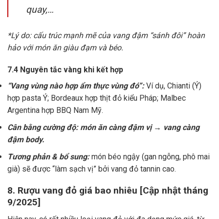
quay,…
*Lý do: cấu trúc mạnh mẽ của vang đậm “sánh đôi” hoàn
hảo với món ăn giàu đạm và béo.
7.4 Nguyên tắc vàng khi kết hợp
“Vang vùng nào hợp ẩm thực vùng đó”:
Ví dụ, Chianti (Ý)
hợp pasta Ý; Bordeaux hợp thịt đỏ kiểu Pháp; Malbec
Argentina hợp BBQ Nam Mỹ.
Cân bằng cường độ: món ăn càng đậm vị → vang càng
đậm body.
Tương phản & bổ sung:
món béo ngậy (gan ngỗng, phô mai
già) sẽ được “làm sạch vị” bởi vang đỏ tannin cao.
8. Rượu vang đỏ giá bao nhiêu [Cập nhật tháng
9/2025]