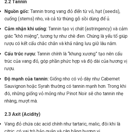
2.2 Tannin
Nguồn gốc:
Tannin trong vang đỏ đến từ vỏ, hạt (seeds),
cuống (stems) nho, và cả từ thùng gỗ sồi dùng để ủ.
Cảm nhận khi uống:
Tannin tạo vị chát (astringency) và cảm
giác “khô miệng”, tương tự như chè đen. Chúng là yếu tố giúp
rượu có kết cấu chắc chắn và khả năng lưu giữ lâu năm.
Cấu trúc rượu:
Tannin chính là “khung xương” tạo nên cấu
trúc của vang đỏ, góp phần phức hợp và độ dài của hương vị
rượu.
Độ mạnh của tannin:
Giống nho có vỏ dày như Cabernet
Sauvignon hoặc Syrah thường có tannin mạnh hơn. Trong khi
đó, những giống vỏ mỏng như Pinot Noir sẽ cho tannin nhẹ
nhàng, mượt mà.
2.3 Axit (Acidity)
Vang đỏ chứa các acid chính như tartaric, malic, đôi khi là
citric, có vai trò bảo quản và cân bằng hương vị .