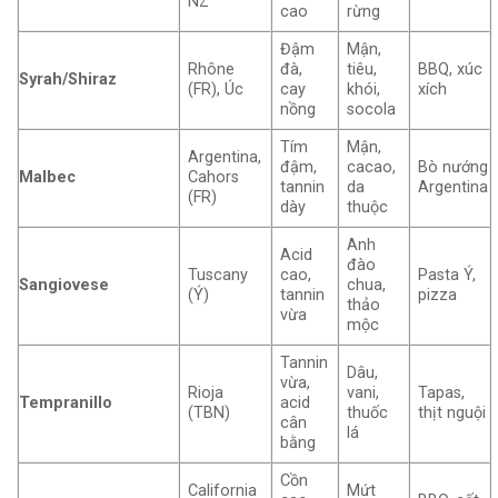
NZ
cao
rừng
Đậm
Mận,
Rhône
đà,
tiêu,
BBQ, xúc
Syrah/Shiraz
(FR), Úc
cay
khói,
xích
nồng
socola
Tím
Mận,
Argentina,
đậm,
cacao,
Bò nướng
Malbec
Cahors
tannin
da
Argentina
(FR)
dày
thuộc
Anh
Acid
đào
Tuscany
cao,
Pasta Ý,
Sangiovese
chua,
(Ý)
tannin
pizza
thảo
vừa
mộc
Tannin
Dâu,
vừa,
Rioja
vani,
Tapas,
Tempranillo
acid
(TBN)
thuốc
thịt nguội
cân
lá
bằng
Cồn
California
Mứt