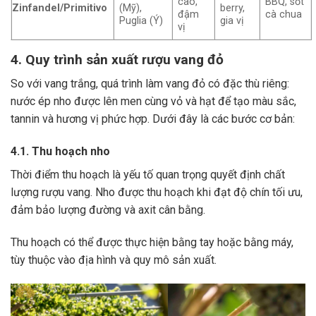
cao,
BBQ, sốt
Zinfandel/Primitivo
(Mỹ),
berry,
đậm
cà chua
Puglia (Ý)
gia vị
vị
4. Quy trình sản xuất rượu vang đỏ
So với vang trắng, quá trình làm vang đỏ có đặc thù riêng:
nước ép nho được lên men cùng vỏ và hạt để tạo màu sắc,
tannin và hương vị phức hợp. Dưới đây là các bước cơ bản:
4.1. Thu hoạch nho
Thời điểm thu hoạch là yếu tố quan trọng quyết định chất
lượng rượu vang. Nho được thu hoạch khi đạt độ chín tối ưu,
đảm bảo lượng đường và axit cân bằng.
Thu hoạch có thể được thực hiện bằng tay hoặc bằng máy,
tùy thuộc vào địa hình và quy mô sản xuất.