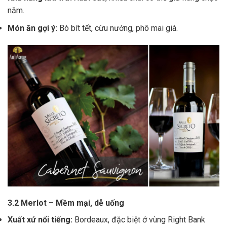
năm.
Món ăn gợi ý:
Bò bít tết, cừu nướng, phô mai già.
3.2 Merlot – Mềm mại, dễ uống
Xuất xứ nổi tiếng:
Bordeaux, đặc biệt ở vùng Right Bank