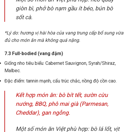
giòn bì, phở bò nạm gầu ít béo, bún bò
sốt cà.
*Lý do: hương vị hài hòa của vang trung cấp bổ sung vừa
đủ cho món ăn mà không quá nặng.
7.3 Full-bodied (vang đậm)
Giống nho tiêu biểu: Cabernet Sauvignon, Syrah/Shiraz,
Malbec.
Đặc điểm: tannin mạnh, cấu trúc chắc, nồng độ cồn cao.
Kết hợp món ăn: bò bít tết, sườn cừu
nướng, BBQ, phô mai già (Parmesan,
Cheddar), gan ngỗng.
Một số món ăn Việt phù hợp: bò lá lốt, vịt