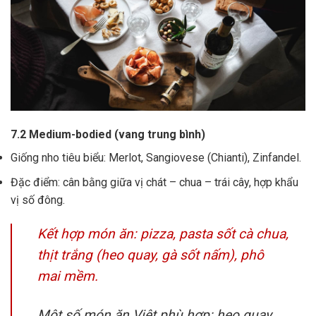
7.2 Medium-bodied (vang trung bình)
Giống nho tiêu biểu: Merlot, Sangiovese (Chianti), Zinfandel.
Đặc điểm: cân bằng giữa vị chát – chua – trái cây, hợp khẩu
vị số đông.
Kết hợp món ăn: pizza, pasta sốt cà chua,
thịt trắng (heo quay, gà sốt nấm), phô
mai mềm.
Một số món ăn Việt phù hợp: heo quay