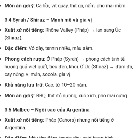
Món ăn gợi ý:
Cá hồi, vịt quay, thịt gà, nấm, phô mai mềm.
3.4 Syrah / Shiraz – Mạnh mẽ và gia vị
Xuất xứ nổi tiếng:
Rhône Valley (Pháp) → lan sang Úc
(Shiraz).
Đặc điểm:
Vỏ dày, tannin nhiều, màu sẫm.
Phong cách rượu:
Ở Pháp (Syrah) → phong cách tinh tế,
hương quả việt quất, tiêu đen, khói. Ở Úc (Shiraz) → đậm đà,
cay nồng, vị mận, socola, gia vị.
Khả năng lưu trữ:
Cao, từ 10–20 năm.
Món ăn gợi ý:
BBQ, thịt đỏ nướng, xúc xích, phô mai cứng.
3.5 Malbec – Ngôi sao của Argentina
Xuất xứ nổi tiếng:
Pháp (Cahors) nhưng nổi tiếng ở
Argentina.