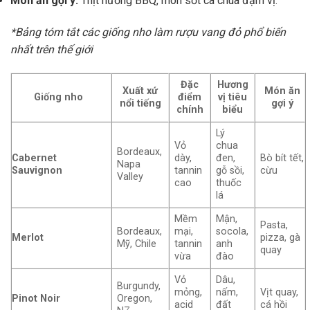
Món ăn gợi ý:
Thịt nướng BBQ, món sốt cà chua đậm vị.
*Bảng tóm tắt các giống nho làm rượu vang đỏ phổ biến
nhất trên thế giới
Đặc
Hương
Xuất xứ
Món ăn
Giống nho
điểm
vị tiêu
nổi tiếng
gợi ý
chính
biểu
Lý
Vỏ
chua
Bordeaux,
Cabernet
dày,
đen,
Bò bít tết,
Napa
Sauvignon
tannin
gỗ sồi,
cừu
Valley
cao
thuốc
lá
Mềm
Mận,
Pasta,
Bordeaux,
mại,
socola,
Merlot
pizza, gà
Mỹ, Chile
tannin
anh
quay
vừa
đào
Vỏ
Dâu,
Burgundy,
mỏng,
nấm,
Vịt quay,
Pinot Noir
Oregon,
acid
đất
cá hồi