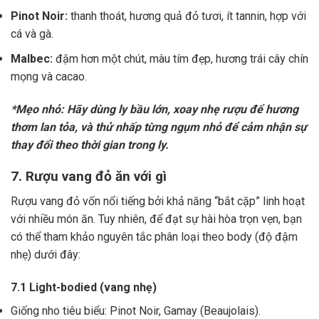
Pinot Noir:
thanh thoát, hương quả đỏ tươi, ít tannin, hợp với
cá và gà.
Malbec:
đậm hơn một chút, màu tím đẹp, hương trái cây chín
mọng và cacao.
*Mẹo nhỏ: Hãy dùng ly bầu lớn, xoay nhẹ rượu để hương
thơm lan tỏa, và thử nhấp từng ngụm nhỏ để cảm nhận sự
thay đổi theo thời gian trong ly.
7. Rượu vang đỏ ăn với gì
Rượu vang đỏ vốn nổi tiếng bởi khả năng “bắt cặp” linh hoạt
với nhiều món ăn. Tuy nhiên, để đạt sự hài hòa trọn vẹn, bạn
có thể tham khảo nguyên tắc phân loại theo body (độ đậm
nhẹ) dưới đây:
7.1 Light-bodied (vang nhẹ)
Giống nho tiêu biểu: Pinot Noir, Gamay (Beaujolais).