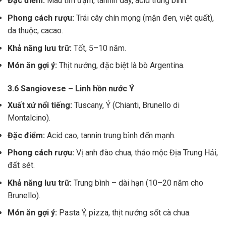
Đặc điểm:
Màu tím đậm, tannin dày, acid trung bình.
Phong cách rượu:
Trái cây chín mọng (mận đen, việt quất),
da thuộc, cacao.
Khả năng lưu trữ:
Tốt, 5–10 năm.
Món ăn gợi ý:
Thịt nướng, đặc biệt là bò Argentina.
3.6 Sangiovese – Linh hồn nước Ý
Xuất xứ nổi tiếng:
Tuscany, Ý (Chianti, Brunello di
Montalcino).
Đặc điểm:
Acid cao, tannin trung bình đến mạnh.
Phong cách rượu:
Vị anh đào chua, thảo mộc Địa Trung Hải,
đất sét.
Khả năng lưu trữ:
Trung bình – dài hạn (10–20 năm cho
Brunello).
Món ăn gợi ý:
Pasta Ý, pizza, thịt nướng sốt cà chua.