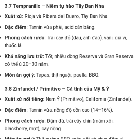
3.7 Tempranillo – Niềm tự hào Tây Ban Nha
Xuất xứ:
Rioja và Ribera del Duero, Tây Ban Nha.
Đặc điểm:
Tannin vừa phải, acid cân bằng.
Phong cách rượu:
Trái cây đỏ (dâu, anh đào), vani, gia vị,
thuốc lá.
Khả năng lưu trữ:
Tốt, nhiều dòng Reserva và Gran Reserva
có thể ủ 20–30 năm.
Món ăn gợi ý:
Tapas, thịt nguội, paella, BBQ.
3.8 Zinfandel / Primitivo – Cá tính của Mỹ & Ý
Xuất xứ nổi tiếng:
Nam Ý (Primitivo), California (Zinfandel).
Đặc điểm:
Tannin vừa, nồng độ cồn cao (14–16%).
Phong cách rượu:
Đậm đà, trái cây chín (mâm xôi,
blackberry, mứt), cay nồng.