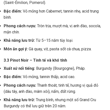
(Saint-Émilion, Pomerol).
Đặc điểm:
Vỏ mỏng hơn Cabernet, tannin nhẹ, acid trung
bình.
Phong cách rượu:
Tròn trịa, mượt mà, vị anh đào, socola,
mận chín.
Khả năng lưu trữ:
Từ 5–15 năm tùy loại.
Món ăn gợi ý:
Gà quay, vịt, pasta sốt cà chua, pizza.
3.3 Pinot Noir – Tinh tế và khó tính
Xuất xứ nổi tiếng:
Burgundy (Bourgogne), Pháp.
Đặc điểm:
Vỏ mỏng, tannin thấp, acid cao.
Phong cách rượu:
Thanh thoát, tinh tế, hương vị quả đỏ
(dâu tây, anh đào, mâm xôi), nấm, đất rừng.
Khả năng lưu trữ:
Trung bình, nhưng một số Grand Cru
Burgundy có thể lưu giữ trên 20 năm.