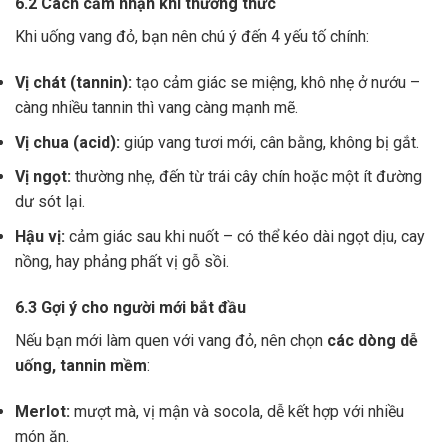
6.2 Cách cảm nhận khi thưởng thức
Khi uống vang đỏ, bạn nên chú ý đến 4 yếu tố chính:
Vị chát (tannin):
tạo cảm giác se miệng, khô nhẹ ở nướu –
càng nhiều tannin thì vang càng mạnh mẽ.
Vị chua (acid):
giúp vang tươi mới, cân bằng, không bị gắt.
Vị ngọt:
thường nhẹ, đến từ trái cây chín hoặc một ít đường
dư sót lại.
Hậu vị:
cảm giác sau khi nuốt – có thể kéo dài ngọt dịu, cay
nồng, hay phảng phất vị gỗ sồi.
6.3 Gợi ý cho người mới bắt đầu
Nếu bạn mới làm quen với vang đỏ, nên chọn
các dòng dễ
uống, tannin mềm
:
Merlot:
mượt mà, vị mận và socola, dễ kết hợp với nhiều
món ăn.