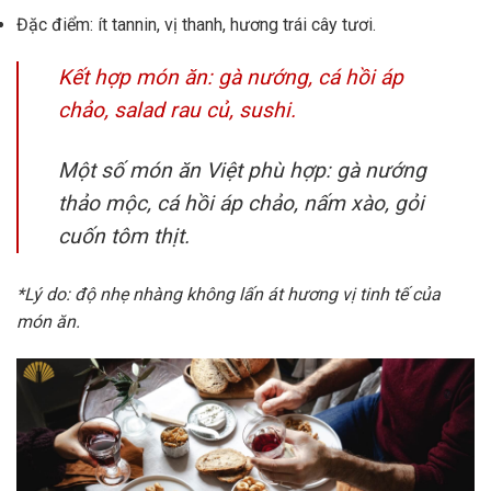
Đặc điểm: ít tannin, vị thanh, hương trái cây tươi.
Kết hợp món ăn: gà nướng, cá hồi áp
chảo, salad rau củ, sushi.
Một số món ăn Việt phù hợp: gà nướng
thảo mộc, cá hồi áp chảo, nấm xào, gỏi
cuốn tôm thịt.
*Lý do: độ nhẹ nhàng không lấn át hương vị tinh tế của
món ăn.