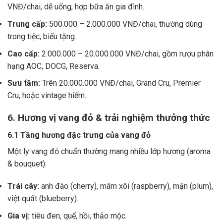
VNĐ/chai, dễ uống, hợp bữa ăn gia đình.
Trung cấp:
500.000 – 2.000.000 VNĐ/chai, thường dùng
trong tiệc, biếu tặng.
Cao cấp:
2.000.000 – 20.000.000 VNĐ/chai, gồm rượu phân
hạng AOC, DOCG, Reserva.
Sưu tầm:
Trên 20.000.000 VNĐ/chai, Grand Cru, Premier
Cru, hoặc vintage hiếm.
6. Hương vị vang đỏ & trải nghiệm thưởng thức
6.1 Tầng hương đặc trưng của vang đỏ
Một ly vang đỏ chuẩn thường mang nhiều lớp hương (aroma
& bouquet):
Trái cây:
anh đào (cherry), mâm xôi (raspberry), mận (plum),
việt quất (blueberry).
Gia vị:
tiêu đen, quế, hồi, thảo mộc.