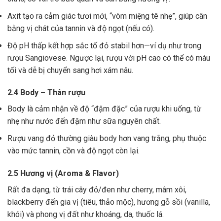
Axit tạo ra cảm giác tươi mới, “vòm miệng tê nhẹ”, giúp cân
bằng vị chát của tannin và độ ngọt (nếu có).
Độ pH thấp kết hợp sắc tố đỏ stabil hơn—ví dụ như trong
rượu Sangiovese. Ngược lại, rượu với pH cao có thể có màu
tối và dễ bị chuyển sang hơi xám nâu.
2.4 Body – Thân rượu
Body là cảm nhận về độ “đậm đặc” của rượu khi uống, từ
nhẹ như nước đến đậm như sữa nguyên chất.
Rượu vang đỏ thường giàu body hơn vang trắng, phụ thuộc
vào mức tannin, cồn và độ ngọt còn lại.
2.5 Hương vị (Aroma & Flavor)
Rất đa dạng, từ trái cây đỏ/đen như cherry, mâm xôi,
blackberry đến gia vị (tiêu, thảo mộc), hương gỗ sồi (vanilla,
khói) và phong vị đất như khoáng, da, thuốc lá.