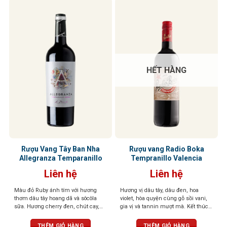
HẾT HÀNG
Rượu Vang Tây Ban Nha
Rượu vang Radio Boka
Allegranza Temparanillo
Tempranillo Valencia
Liên hệ
Liên hệ
Màu đỏ Ruby ánh tím với hương
Hương vị dâu tây, dâu đen, hoa
thơm dâu tây hoang dã và sôcôla
violet, hòa quyện cùng gỗ sồi vani,
sữa. Hương cherry đen, chút cay,
gia vị và tannin mượt mà. Kết thúc
tannin mềm mại tạo dư vị dài và
với dư vị anh đào đen và cam thảo
khó quên
ngọt ngào
THÊM GIỎ HÀNG
THÊM GIỎ HÀNG