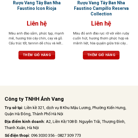
Rượu Vang Tây Ban Nha
Rượu Vang Tây Ban Nha
Faustino Icon Rioja
Faustino Campillo Reserva
Collection
Liên hệ
Liên hệ
Màu anh đào sẫm, phức tạp, mạnh
Màu đỏ anh đào rực rỡ với viền ruby
mẽ, hương trái cây chín, cay và gỗ.
cuốn hút, hương thơm phức hợp và
Cấu trúc tốt, tannin dễ chịu và kết
mãnh liệt, hòa quyện giữa trái cây
thúc bền bỉ với gợi ý của hạt
chín đỏ, gia vị nồng ấm, nốt gỗ
nướng tinh tế và một chút cacao. Vị
THÊM GIỎ HÀNG
THÊM GIỎ HÀNG
rượu cân đối, độ axit tươi mới, tinh
tế, cùng hậu vị kéo dài, tròn đầy và
sang trọng
Công ty TNHH Ánh Vang
Trụ sở tại:
Liền kề 321, dịch vụ 8 Khu Mậu Lương, Phường Kiến Hưng,
Quận Hà Đông, Thành Phố Hà Nội
Địa điểm kinh doanh:
A2, Liền Kề/108 Đ. Nguyễn Trãi, Thượng Đình,
Thanh Xuân, Hà Nội
Số điện thoại:
096 3030 356 - 0827 309 773