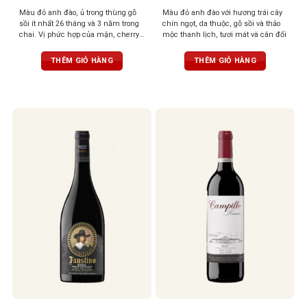
Màu đỏ anh đào, ủ trong thùng gỗ
Màu đỏ anh đào với hương trái cây
sồi ít nhất 26 tháng và 3 năm trong
chín ngọt, da thuộc, gỗ sồi và thảo
chai. Vị phức hợp của mận, cherry,
mộc thanh lịch, tươi mát và cân đối
gia vị, vani, và gỗ sồi, tannin mềm,
hậu vị sâu lắng
THÊM GIỎ HÀNG
THÊM GIỎ HÀNG