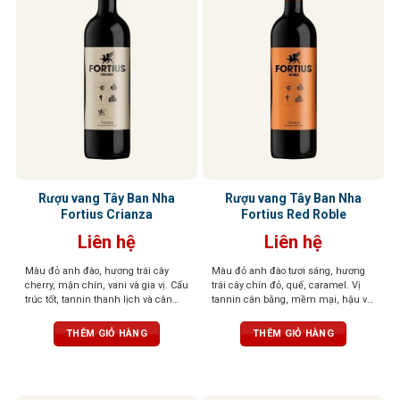
Rượu vang Tây Ban Nha
Rượu vang Tây Ban Nha
Fortius Crianza
Fortius Red Roble
Liên hệ
Liên hệ
Màu đỏ anh đào, hương trái cây
Màu đỏ anh đào tươi sáng, hương
cherry, mận chín, vani và gia vị. Cấu
trái cây chín đỏ, quế, caramel. Vị
trúc tốt, tannin thanh lịch và cân
tannin cân bằng, mềm mại, hậu vị
bằng, hậu vị không quá dài với
kéo dài với hương trái cây và gỗ sồi
hương trái cây và gỗ sồi
THÊM GIỎ HÀNG
THÊM GIỎ HÀNG