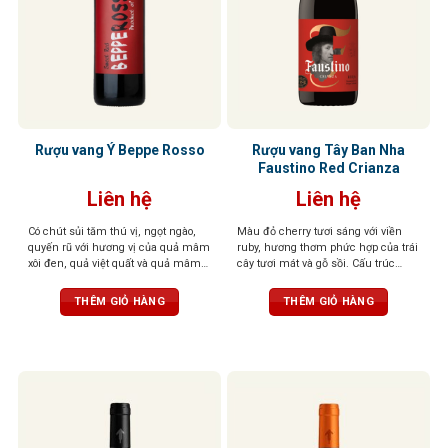
Rượu vang Ý Beppe Rosso
Rượu vang Tây Ban Nha
Faustino Red Crianza
Liên hệ
Liên hệ
Có chút sủi tăm thú vị, ngọt ngào,
Màu đỏ cherry tươi sáng với viền
quyến rũ với hương vị của quả mâm
ruby, hương thơm phức hợp của trái
xôi đen, quả việt quất và quả mâm
cây tươi mát và gỗ sồi. Cấu trúc
xôi đỏ
thanh lịch, hậu vị kéo dài với dư vị
ngọt ngào
THÊM GIỎ HÀNG
THÊM GIỎ HÀNG