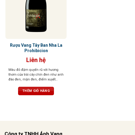
Rượu Vang Tây Ban Nha La
Prohibicion
Liên hệ
Màu đỏ đậm quyến rũ với hương
thơm của trái cây chín đen như anh
đào đen, mận đen, điểm xuyết
violet, hương gỗ sồi tinh tế cùng gia
vị cay nhẹ. Vị rượu cân bằng, tươi
THÊM GIỎ HÀNG
mới, sống động, giàu tannin nhưng
hài hòa, hậu vị dài, đậm nét và lôi
cuốn.
Công ty TNHH Ánh Vang