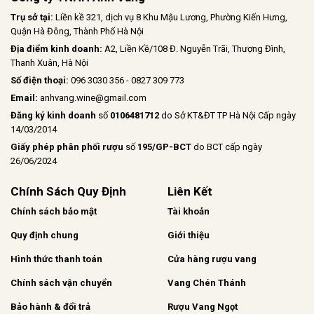
Trụ sở tại:
Liền kề 321, dịch vụ 8 Khu Mậu Lương, Phường Kiến Hưng,
Quận Hà Đông, Thành Phố Hà Nội
Địa điểm kinh doanh:
A2, Liền Kề/108 Đ. Nguyễn Trãi, Thượng Đình,
Thanh Xuân, Hà Nội
Số điện thoại:
096 3030 356 - 0827 309 773
Email:
anhvang.wine@gmail.com
Đăng ký kinh doanh
số
0106481712
do Sở KT&ĐT TP Hà Nội Cấp ngày
14/03/2014
Giấy phép phân phối rượu
số
195/GP-BCT
do BCT cấp ngày
26/06/2024
Chính Sách Quy Định
Liên Kết
Chính sách bảo mật
Tài khoản
Quy định chung
Giới thiệu
Hình thức thanh toán
Cửa hàng rượu vang
Chính sách vận chuyển
Vang Chén Thánh
Bảo hành & đổi trả
Rượu Vang Ngọt