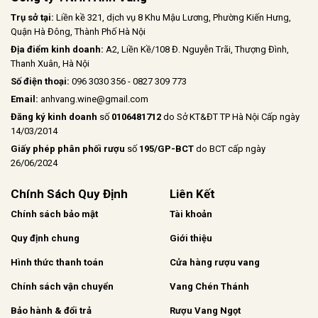
Trụ sở tại:
Liền kề 321, dịch vụ 8 Khu Mậu Lương, Phường Kiến Hưng,
Quận Hà Đông, Thành Phố Hà Nội
Địa điểm kinh doanh:
A2, Liền Kề/108 Đ. Nguyễn Trãi, Thượng Đình,
Thanh Xuân, Hà Nội
Số điện thoại:
096 3030 356 - 0827 309 773
Email:
anhvang.wine@gmail.com
Đăng ký kinh doanh
số
0106481712
do Sở KT&ĐT TP Hà Nội Cấp ngày
14/03/2014
Giấy phép phân phối rượu
số
195/GP-BCT
do BCT cấp ngày
26/06/2024
Chính Sách Quy Định
Liên Kết
Chính sách bảo mật
Tài khoản
Quy định chung
Giới thiệu
Hình thức thanh toán
Cửa hàng rượu vang
Chính sách vận chuyển
Vang Chén Thánh
Bảo hành & đổi trả
Rượu Vang Ngọt