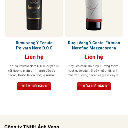
Rượu vang Ý Tenuta
Rượu Vang Ý Castel Firmian
Polvaro Nero D.O.C
Nerofino Mezzacorona
Liên hệ
Liên hệ
Tenuta Polvaro Nero D.O.C. quyến rũ
Rượu có màu đỏ ruby. Hương thơm
với hương mận chín, anh đào đen,
ngọt ngào của trái cây màu tối, anh
cacao, thuốc lá, cà phê; vị mềm
đào đen, vani, cacao và gia vị cay. Sự
mại, tròn đầy, hậu vị đậm đà, ấn
hài hòa mang lại cho khứu giác
tượng khó quên
cảm nhận tinh tế của trái cây và các
THÊM GIỎ HÀNG
THÊM GIỎ HÀNG
gia vị khác. Hậu vị phong phú,
mạnh mẽ và dai dẳng với tannin
mịn và mượt mà.
Công ty TNHH Ánh Vang