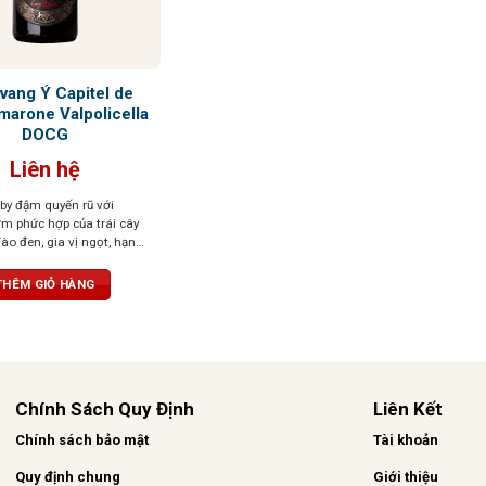
vang Ý Capitel de
marone Valpolicella
DOCG
Liên hệ
by đậm quyến rũ với
m phức hợp của trái cây
ào đen, gia vị ngọt, hạnh
 chút hồi nhẹ, tạo chiều
út. Vị rượu đậm đà, dày
THÊM GIỎ HÀNG
i cây đen, vị đất, thịt đậm
 Amarone. Kết thúc kéo
mà với độ chua tinh tế,
ân bằng, thanh lịch
Chính Sách Quy Định
Liên Kết
Chính sách bảo mật
Tài khoản
Quy định chung
Giới thiệu