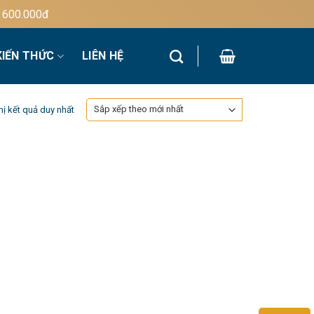
00.000đ
KIẾN THỨC
LIÊN HỆ
hị kết quả duy nhất