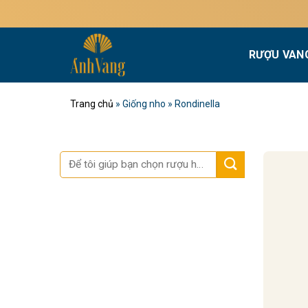
Bỏ
qua
nội
RƯỢU VAN
dung
Trang chủ
»
Giống nho
»
Rondinella
Tìm
kiếm: