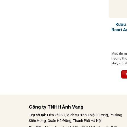
Rượu 
Roari A
Màu đỏ ru
hương thơ
khô, anh đ
nhân, điểm
sâu cuốn h
dặn với trá
đặc trưng
dài, mượt 
cấu trúc c
Công ty TNHH Ánh Vang
Trụ sở tại:
Liền kề 321, dịch vụ 8 Khu Mậu Lương, Phường
Kiến Hưng, Quận Hà Đông, Thành Phố Hà Nội