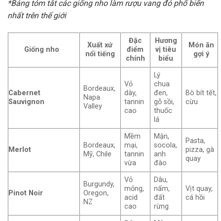
*Bảng tóm tắt các giống nho làm rượu vang đỏ phổ biến
nhất trên thế giới
Đặc
Hương
Xuất xứ
Món ăn
Giống nho
điểm
vị tiêu
nổi tiếng
gợi ý
chính
biểu
Lý
Vỏ
chua
Bordeaux,
Cabernet
dày,
đen,
Bò bít tết,
Napa
Sauvignon
tannin
gỗ sồi,
cừu
Valley
cao
thuốc
lá
Mềm
Mận,
Pasta,
Bordeaux,
mại,
socola,
Merlot
pizza, gà
Mỹ, Chile
tannin
anh
quay
vừa
đào
Vỏ
Dâu,
Burgundy,
mỏng,
nấm,
Vịt quay,
Pinot Noir
Oregon,
acid
đất
cá hồi
NZ
cao
rừng