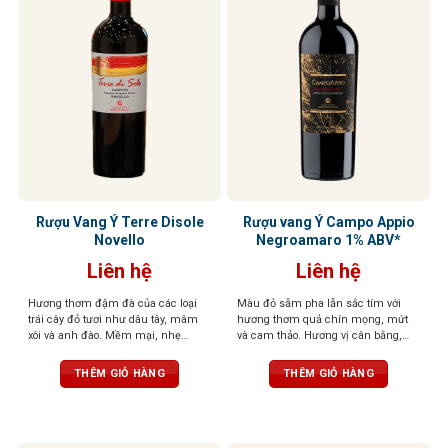
Rượu Vang Ý Terre Disole
Rượu vang Ý Campo Appio
Novello
Negroamaro 1% ABV*
Liên hệ
Liên hệ
Hương thơm đậm đà của các loại
Màu đỏ sẫm pha lẫn sắc tím với
trái cây đỏ tươi như dâu tây, mâm
hương thơm quả chín mọng, mứt
xôi và anh đào. Mềm mại, nhẹ
và cam thảo. Hương vị cân bằng,
nhàng với chút ngọt thanh và độ
tannin mạnh mẽ, tạo nên sự bền bỉ
chua nhẹ. Hương vị trái cây tươi
và tinh tế
THÊM GIỎ HÀNG
THÊM GIỎ HÀNG
mát đặc trưng giúp loại rượu này trở
nên dễ uống, phù hợp với nhiều
người và không đòi hỏi kinh nghiệm
thưởng thức rượu vang chuyên sâu​