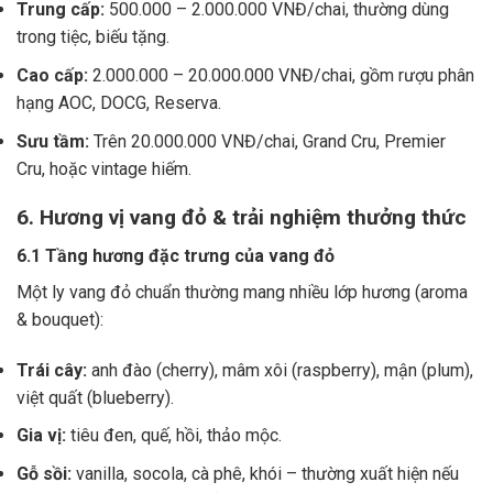
Trung cấp:
500.000 – 2.000.000 VNĐ/chai, thường dùng
trong tiệc, biếu tặng.
Cao cấp:
2.000.000 – 20.000.000 VNĐ/chai, gồm rượu phân
hạng AOC, DOCG, Reserva.
Sưu tầm:
Trên 20.000.000 VNĐ/chai, Grand Cru, Premier
Cru, hoặc vintage hiếm.
6. Hương vị vang đỏ & trải nghiệm thưởng thức
6.1 Tầng hương đặc trưng của vang đỏ
Một ly vang đỏ chuẩn thường mang nhiều lớp hương (aroma
& bouquet):
Trái cây:
anh đào (cherry), mâm xôi (raspberry), mận (plum),
việt quất (blueberry).
Gia vị:
tiêu đen, quế, hồi, thảo mộc.
Gỗ sồi:
vanilla, socola, cà phê, khói – thường xuất hiện nếu