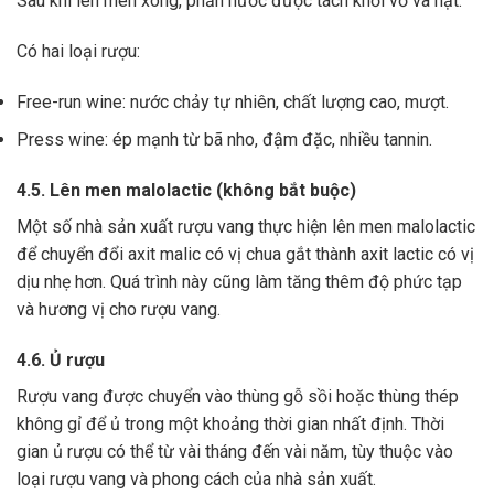
Sau khi lên men xong,
phần nước được tách khỏi vỏ và hạt.
Có hai loại rượu:
Free-run wine: nước chảy tự nhiên, chất lượng cao, mượt.
Press wine: ép mạnh từ bã nho, đậm đặc, nhiều tannin.
4.5. Lên men malolactic (không bắt buộc)
Một số nhà sản xuất rượu vang thực hiện lên men malolactic
để chuyển đổi axit malic có vị chua gắt thành axit lactic có vị
dịu nhẹ hơn.
Quá trình này cũng làm tăng thêm độ phức tạp
và hương vị cho rượu vang.
4.6. Ủ rượu
Rượu vang được chuyển vào thùng gỗ sồi hoặc thùng thép
không gỉ để ủ trong một khoảng thời gian nhất định. Thời
gian ủ rượu có thể từ vài tháng đến vài năm, tùy thuộc vào
loại rượu vang và phong cách của nhà sản xuất.