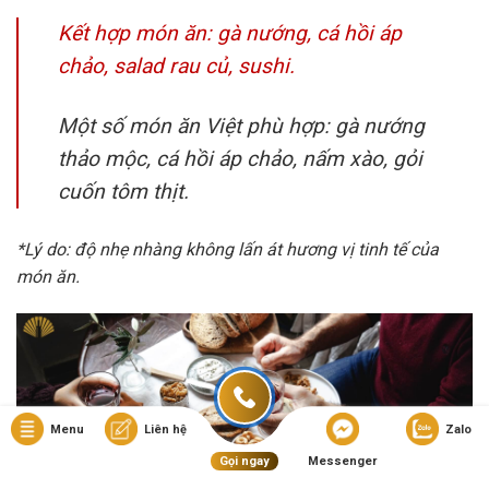
Kết hợp món ăn: gà nướng, cá hồi áp
chảo, salad rau củ, sushi.
Một số món ăn Việt phù hợp: gà nướng
thảo mộc, cá hồi áp chảo, nấm xào, gỏi
cuốn tôm thịt.
*Lý do: độ nhẹ nhàng không lấn át hương vị tinh tế của
món ăn.
Menu
Liên hệ
Zalo
Gọi ngay
Messenger