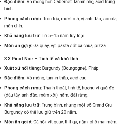
Đặc điểm:
Vỏ mỏng hơn Cabernet, tannin nhẹ, acid trung
bình.
Phong cách rượu:
Tròn trịa, mượt mà, vị anh đào, socola,
mận chín.
Khả năng lưu trữ:
Từ 5–15 năm tùy loại.
Món ăn gợi ý:
Gà quay, vịt, pasta sốt cà chua, pizza.
3.3 Pinot Noir – Tinh tế và khó tính
Xuất xứ nổi tiếng:
Burgundy (Bourgogne), Pháp.
Đặc điểm:
Vỏ mỏng, tannin thấp, acid cao.
Phong cách rượu:
Thanh thoát, tinh tế, hương vị quả đỏ
(dâu tây, anh đào, mâm xôi), nấm, đất rừng.
Khả năng lưu trữ:
Trung bình, nhưng một số Grand Cru
Burgundy có thể lưu giữ trên 20 năm.
Món ăn gợi ý:
Cá hồi, vịt quay, thịt gà, nấm, phô mai mềm.