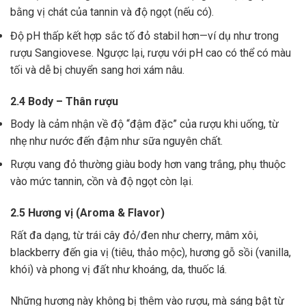
bằng vị chát của tannin và độ ngọt (nếu có).
Độ pH thấp kết hợp sắc tố đỏ stabil hơn—ví dụ như trong
rượu Sangiovese. Ngược lại, rượu với pH cao có thể có màu
tối và dễ bị chuyển sang hơi xám nâu.
2.4 Body – Thân rượu
Body là cảm nhận về độ “đậm đặc” của rượu khi uống, từ
nhẹ như nước đến đậm như sữa nguyên chất.
Rượu vang đỏ thường giàu body hơn vang trắng, phụ thuộc
vào mức tannin, cồn và độ ngọt còn lại.
2.5 Hương vị (Aroma & Flavor)
Rất đa dạng, từ trái cây đỏ/đen như cherry, mâm xôi,
blackberry đến gia vị (tiêu, thảo mộc), hương gỗ sồi (vanilla,
khói) và phong vị đất như khoáng, da, thuốc lá.
Những hương này không bị thêm vào rượu, mà sáng bật từ