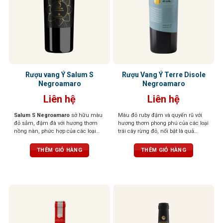
Rượu vang Ý Salum S
Rượu Vang Ý Terre Disole
Negroamaro
Negroamaro
Liên hệ
Liên hệ
Salum S Negroamaro
sở hữu màu
Màu đỏ ruby đậm và quyến rũ với
đỏ sẫm, đậm đà với hương thơm
hương thơm phong phú của các loại
nồng nàn, phức hợp của các loại
trái cây rừng đỏ, nổi bật là quả
quả mọng đen, mứt, gia vị hoà
mâm xôi, anh đào, cùng chút gia vị
quyện cùng mùi hương thoang
cay nhẹ. Cân bằng giữa vị chua nhẹ
THÊM GIỎ HÀNG
THÊM GIỎ HÀNG
thoảng của thuốc lá và da thuộc. Vị
và cấu trúc tannin mềm mại
rượu đầy đặn, mạnh mẽ, tannin
chắc chắn, hậu vị kéo dài với các
nốt hương trái cây chín.