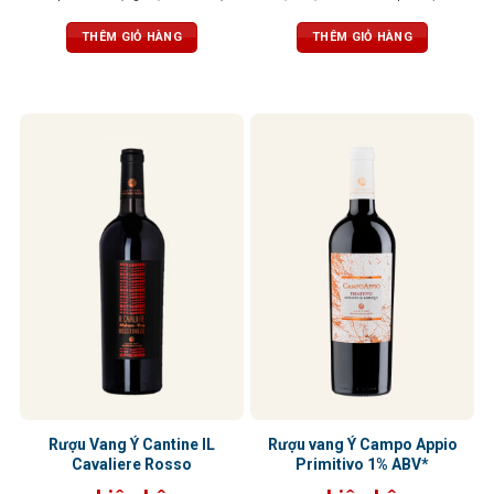
chút thanh nhẹ của cam thảo. Vị
đậm đà, tannin mềm mại, kết thúc
rượu tròn đầy, tannin mạnh mẽ,
hài hòa và sâu lắng.
THÊM GIỎ HÀNG
THÊM GIỎ HÀNG
cân bằng tuyệt vời
Rượu Vang Ý Cantine IL
Rượu vang Ý Campo Appio
Cavaliere Rosso
Primitivo 1% ABV*