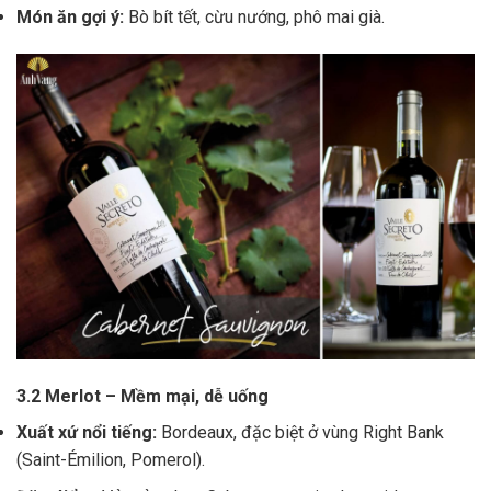
Món ăn gợi ý:
Bò bít tết, cừu nướng, phô mai già.
3.2 Merlot – Mềm mại, dễ uống
Xuất xứ nổi tiếng:
Bordeaux, đặc biệt ở vùng Right Bank
(Saint-Émilion, Pomerol).