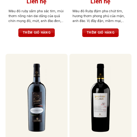
Liên hệ
Liên hệ
Màu đỏ ruby sẫm pha sắc tím, mùi
Màu đỏ Ruby đậm pha chút tím,
thơm nồng nàn dai dẳng của quả
hương thơm phong phú của mận,
chín mọng đỏ, mứt, anh đào đen,
anh đào. Vị đầy đặn, mềm mại,
chà là, quả sung khô và sắc thái
tannin mượt mà, hậu vị kéo dài dễ
cacao. Hương vị ngọt ngào, ấm áp
chịu
THÊM GIỎ HÀNG
THÊM GIỎ HÀNG
mà mềm mại. kết thúc được bao
bọc bởi đặc trưng của hương vị trái
cây chín với dư vị bền bỉ