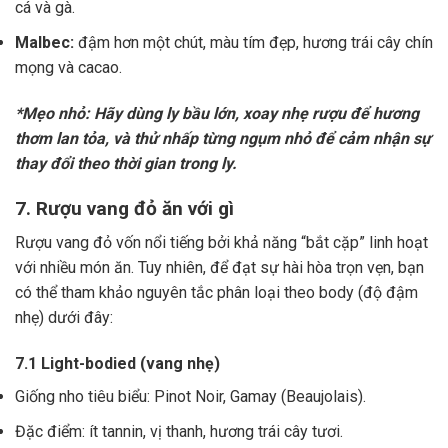
cá và gà.
Malbec:
đậm hơn một chút, màu tím đẹp, hương trái cây chín
mọng và cacao.
*Mẹo nhỏ: Hãy dùng ly bầu lớn, xoay nhẹ rượu để hương
thơm lan tỏa, và thử nhấp từng ngụm nhỏ để cảm nhận sự
thay đổi theo thời gian trong ly.
7. Rượu vang đỏ ăn với gì
Rượu vang đỏ vốn nổi tiếng bởi khả năng “bắt cặp” linh hoạt
với nhiều món ăn. Tuy nhiên, để đạt sự hài hòa trọn vẹn, bạn
có thể tham khảo nguyên tắc phân loại theo body (độ đậm
nhẹ) dưới đây:
7.1 Light-bodied (vang nhẹ)
Giống nho tiêu biểu: Pinot Noir, Gamay (Beaujolais).
Đặc điểm: ít tannin, vị thanh, hương trái cây tươi.