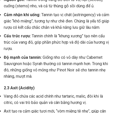
cuống (stems) nho, và cả từ thùng gỗ sồi dùng để ủ.
Cảm nhận khi uống:
Tannin tạo vị chát (astringency) và cảm
giác “khô miệng”, tương tự như chè đen. Chúng là yếu tố giúp
rượu có kết cấu chắc chắn và khả năng lưu giữ lâu năm.
Cấu trúc rượu:
Tannin chính là “khung xương” tạo nên cấu
trúc của vang đỏ, góp phần phức hợp và độ dài của hương vị
rượu.
Độ mạnh của tannin:
Giống nho có vỏ dày như Cabernet
Sauvignon hoặc Syrah thường có tannin mạnh hơn. Trong khi
đó, những giống vỏ mỏng như Pinot Noir sẽ cho tannin nhẹ
nhàng, mượt mà.
2.3 Axit (Acidity)
Vang đỏ chứa các acid chính như tartaric, malic, đôi khi là
citric, có vai trò bảo quản và cân bằng hương vị .
Axit tạo ra cảm giác tươi mới, “vòm miệng tê nhẹ”, giúp cân