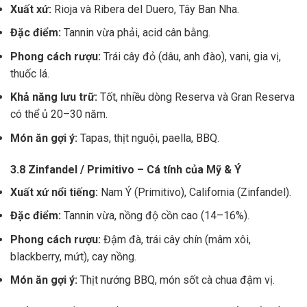
Xuất xứ:
Rioja và Ribera del Duero, Tây Ban Nha.
Đặc điểm:
Tannin vừa phải, acid cân bằng.
Phong cách rượu:
Trái cây đỏ (dâu, anh đào), vani, gia vị,
thuốc lá.
Khả năng lưu trữ:
Tốt, nhiều dòng Reserva và Gran Reserva
có thể ủ 20–30 năm.
Món ăn gợi ý:
Tapas, thịt nguội, paella, BBQ.
3.8 Zinfandel / Primitivo – Cá tính của Mỹ & Ý
Xuất xứ nổi tiếng:
Nam Ý (Primitivo), California (Zinfandel).
Đặc điểm:
Tannin vừa, nồng độ cồn cao (14–16%).
Phong cách rượu:
Đậm đà, trái cây chín (mâm xôi,
blackberry, mứt), cay nồng.
Món ăn gợi ý:
Thịt nướng BBQ, món sốt cà chua đậm vị.