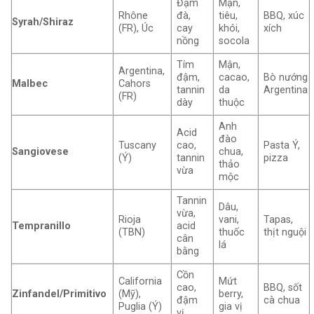
Đậm
Mận,
Rhône
đà,
tiêu,
BBQ, xúc
Syrah/Shiraz
(FR), Úc
cay
khói,
xích
nồng
socola
Tím
Mận,
Argentina,
đậm,
cacao,
Bò nướng
Malbec
Cahors
tannin
da
Argentina
(FR)
dày
thuộc
Anh
Acid
đào
Tuscany
cao,
Pasta Ý,
Sangiovese
chua,
(Ý)
tannin
pizza
thảo
vừa
mộc
Tannin
Dâu,
vừa,
Rioja
vani,
Tapas,
Tempranillo
acid
(TBN)
thuốc
thịt nguội
cân
lá
bằng
Cồn
California
Mứt
cao,
BBQ, sốt
Zinfandel/Primitivo
(Mỹ),
berry,
đậm
cà chua
Puglia (Ý)
gia vị
vị