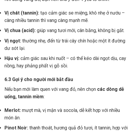
Vị chát (tannin):
tạo cảm giác se miệng, khô nhẹ ở nướu –
càng nhiều tannin thì vang càng mạnh mẽ.
Vị chua (acid):
giúp vang tươi mới, cân bằng, không bị gắt.
Vị ngọt:
thường nhẹ, đến từ trái cây chín hoặc một ít đường
dư sót lại.
Hậu vị:
cảm giác sau khi nuốt – có thể kéo dài ngọt dịu, cay
nồng, hay phảng phất vị gỗ sồi.
6.3 Gợi ý cho người mới bắt đầu
Nếu bạn mới làm quen với vang đỏ, nên chọn
các dòng dễ
uống, tannin mềm
:
Merlot:
mượt mà, vị mận và socola, dễ kết hợp với nhiều
món ăn.
Pinot Noir:
thanh thoát, hương quả đỏ tươi, ít tannin, hợp với