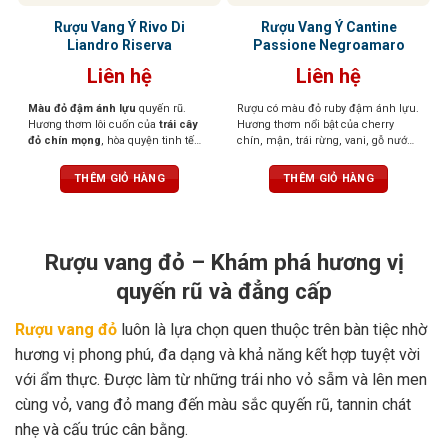
Rượu Vang Ý Rivo Di
Rượu Vang Ý Cantine
Liandro Riserva
Passione Negroamaro
Liên hệ
Liên hệ
Màu đỏ đậm ánh lựu
quyến rũ.
Rượu có màu đỏ ruby đậm ánh lựu.
Hương thơm lôi cuốn của
trái cây
Hương thơm nổi bật của cherry
đỏ chín mọng
, hòa quyện tinh tế
chín, mận, trái rừng, vani, gỗ nướng
cùng
vani, đinh hương, cacao và
nhẹ, thảo mộc khô. Vị rượu đầy
gỗ nướng nhẹ
. Hậu vị êm ái, cổ
đặn, ấm áp và hài hòa. Tannin
THÊM GIỎ HÀNG
THÊM GIỎ HÀNG
điển với
hương balsamic
dịu dàng.
mềm mại, kết cấu tròn trịa, hậu vị
Vị rượu
khô, mềm mại,
nhưng
kéo dài và thanh lịch.
không kém phần mạnh mẽ nhờ
tannin mịn màng và cấu trúc
thanh lịch.
Rượu vang đỏ – Khám phá hương vị
quyến rũ và đẳng cấp
Rượu vang đỏ
luôn là lựa chọn quen thuộc trên bàn tiệc nhờ
hương vị phong phú, đa dạng và khả năng kết hợp tuyệt vời
với ẩm thực. Được làm từ những trái nho vỏ sẫm và lên men
cùng vỏ, vang đỏ mang đến màu sắc quyến rũ, tannin chát
nhẹ và cấu trúc cân bằng.