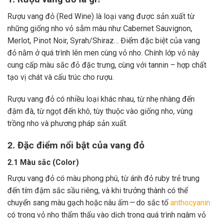
Rượu vang đỏ (Red Wine) là loại vang được sản xuất từ
những giống nho vỏ sẫm màu như Cabernet Sauvignon,
Merlot, Pinot Noir, Syrah/Shiraz… Điểm đặc biệt của vang
đỏ nằm ở quá trình lên men cùng vỏ nho. Chính lớp vỏ này
cung cấp màu sắc đỏ đặc trưng, cùng với tannin – hợp chất
tạo vị chát và cấu trúc cho rượu.
Rượu vang đỏ có nhiều loại khác nhau, từ nhẹ nhàng đến
đậm đà, từ ngọt đến khô, tùy thuộc vào giống nho, vùng
trồng nho và phương pháp sản xuất.
2. Đặc điểm nổi bật của vang đỏ
2.1 Màu sắc (Color)
Rượu vang đỏ có màu phong phú, từ ánh đỏ ruby trẻ trung
đến tím đậm sắc sầu riêng, và khi trưởng thành có thể
chuyển sang màu gạch hoặc nâu ấm — do sắc tố
anthocyanin
có trong vỏ nho thẩm thấu vào dịch trong quá trình ngâm vỏ