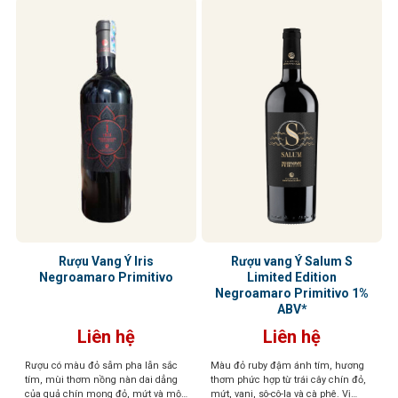
Rượu Vang Ý Iris
Rượu vang Ý Salum S
Negroamaro Primitivo
Limited Edition
Negroamaro Primitivo 1%
ABV*
Liên hệ
Liên hệ
Rượu có màu đỏ sẫm pha lẫn sắc
Màu đỏ ruby đậm ánh tím, hương
tím, mùi thơm nồng nàn dai dẳng
thơm phức hợp từ trái cây chín đỏ,
của quả chín mọng đỏ, mứt và một
mứt, vani, sô-cô-la và cà phê. Vị