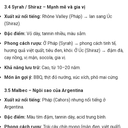
3.4 Syrah / Shiraz – Mạnh mẽ và gia vị
Xuất xứ nổi tiếng:
Rhône Valley (Pháp) → lan sang Úc
(Shiraz).
Đặc điểm:
Vỏ dày, tannin nhiều, màu sẫm.
Phong cách rượu:
Ở Pháp (Syrah) → phong cách tinh tế,
hương quả việt quất, tiêu đen, khói. Ở Úc (Shiraz) → đậm đà,
cay nồng, vị mận, socola, gia vị.
Khả năng lưu trữ:
Cao, từ 10–20 năm.
Món ăn gợi ý:
BBQ, thịt đỏ nướng, xúc xích, phô mai cứng.
3.5 Malbec – Ngôi sao của Argentina
Xuất xứ nổi tiếng:
Pháp (Cahors) nhưng nổi tiếng ở
Argentina.
Đặc điểm:
Màu tím đậm, tannin dày, acid trung bình.
Phong cách rượu:
Trái cây chín mọng (mận đen, việt quất),