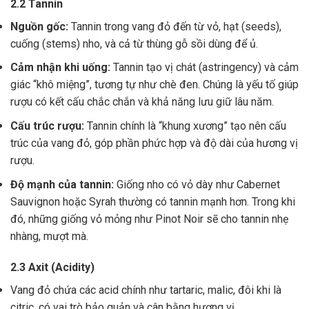
2.2 Tannin
Nguồn gốc:
Tannin trong vang đỏ đến từ vỏ, hạt (seeds),
cuống (stems) nho, và cả từ thùng gỗ sồi dùng để ủ.
Cảm nhận khi uống:
Tannin tạo vị chát (astringency) và cảm
giác “khô miệng”, tương tự như chè đen. Chúng là yếu tố giúp
rượu có kết cấu chắc chắn và khả năng lưu giữ lâu năm.
Cấu trúc rượu:
Tannin chính là “khung xương” tạo nên cấu
trúc của vang đỏ, góp phần phức hợp và độ dài của hương vị
rượu.
Độ mạnh của tannin:
Giống nho có vỏ dày như Cabernet
Sauvignon hoặc Syrah thường có tannin mạnh hơn. Trong khi
đó, những giống vỏ mỏng như Pinot Noir sẽ cho tannin nhẹ
nhàng, mượt mà.
2.3 Axit (Acidity)
Vang đỏ chứa các acid chính như tartaric, malic, đôi khi là
citric, có vai trò bảo quản và cân bằng hương vị .