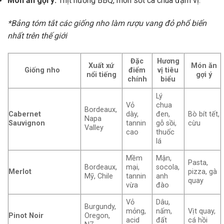
Món ăn gợi ý:
Thịt nướng BBQ, món sốt cà chua đậm vị.
*Bảng tóm tắt các giống nho làm rượu vang đỏ phổ biến
nhất trên thế giới
Đặc
Hương
Xuất xứ
Món ăn
Giống nho
điểm
vị tiêu
nổi tiếng
gợi ý
chính
biểu
Lý
Vỏ
chua
Bordeaux,
Cabernet
dày,
đen,
Bò bít tết,
Napa
Sauvignon
tannin
gỗ sồi,
cừu
Valley
cao
thuốc
lá
Mềm
Mận,
Pasta,
Bordeaux,
mại,
socola,
Merlot
pizza, gà
Mỹ, Chile
tannin
anh
quay
vừa
đào
Vỏ
Dâu,
Burgundy,
mỏng,
nấm,
Vịt quay,
Pinot Noir
Oregon,
acid
đất
cá hồi