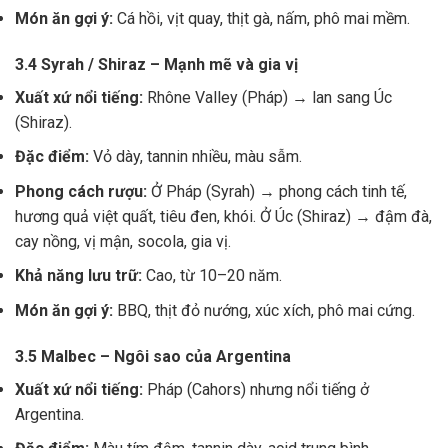
Món ăn gợi ý:
Cá hồi, vịt quay, thịt gà, nấm, phô mai mềm.
3.4 Syrah / Shiraz – Mạnh mẽ và gia vị
Xuất xứ nổi tiếng:
Rhône Valley (Pháp) → lan sang Úc
(Shiraz).
Đặc điểm:
Vỏ dày, tannin nhiều, màu sẫm.
Phong cách rượu:
Ở Pháp (Syrah) → phong cách tinh tế,
hương quả việt quất, tiêu đen, khói. Ở Úc (Shiraz) → đậm đà,
cay nồng, vị mận, socola, gia vị.
Khả năng lưu trữ:
Cao, từ 10–20 năm.
Món ăn gợi ý:
BBQ, thịt đỏ nướng, xúc xích, phô mai cứng.
3.5 Malbec – Ngôi sao của Argentina
Xuất xứ nổi tiếng:
Pháp (Cahors) nhưng nổi tiếng ở
Argentina.