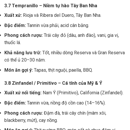
3.7 Tempranillo – Niềm tự hào Tây Ban Nha
Xuất xứ:
Rioja và Ribera del Duero, Tây Ban Nha.
Đặc điểm:
Tannin vừa phải, acid cân bằng.
Phong cách rượu:
Trái cây đỏ (dâu, anh đào), vani, gia vị,
thuốc lá.
Khả năng lưu trữ:
Tốt, nhiều dòng Reserva và Gran Reserva
có thể ủ 20–30 năm.
Món ăn gợi ý:
Tapas, thịt nguội, paella, BBQ.
3.8 Zinfandel / Primitivo – Cá tính của Mỹ & Ý
Xuất xứ nổi tiếng:
Nam Ý (Primitivo), California (Zinfandel).
Đặc điểm:
Tannin vừa, nồng độ cồn cao (14–16%).
Phong cách rượu:
Đậm đà, trái cây chín (mâm xôi,
blackberry, mứt), cay nồng.