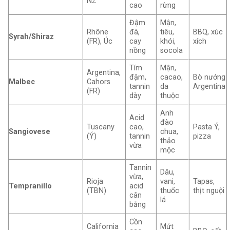
NZ
cao
rừng
Đậm
Mận,
Rhône
đà,
tiêu,
BBQ, xúc
Syrah/Shiraz
(FR), Úc
cay
khói,
xích
nồng
socola
Tím
Mận,
Argentina,
đậm,
cacao,
Bò nướng
Malbec
Cahors
tannin
da
Argentina
(FR)
dày
thuộc
Anh
Acid
đào
Tuscany
cao,
Pasta Ý,
Sangiovese
chua,
(Ý)
tannin
pizza
thảo
vừa
mộc
Tannin
Dâu,
vừa,
Rioja
vani,
Tapas,
Tempranillo
acid
(TBN)
thuốc
thịt nguội
cân
lá
bằng
Cồn
California
Mứt