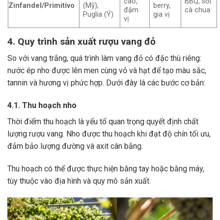
cao,
BBQ, sốt
Zinfandel/Primitivo
(Mỹ),
berry,
đậm
cà chua
Puglia (Ý)
gia vị
vị
4. Quy trình sản xuất rượu vang đỏ
So với vang trắng, quá trình làm vang đỏ có đặc thù riêng:
nước ép nho được lên men cùng vỏ và hạt để tạo màu sắc,
tannin và hương vị phức hợp. Dưới đây là các bước cơ bản:
4.1. Thu hoạch nho
Thời điểm thu hoạch là yếu tố quan trọng quyết định chất
lượng rượu vang. Nho được thu hoạch khi đạt độ chín tối ưu,
đảm bảo lượng đường và axit cân bằng.
Thu hoạch có thể được thực hiện bằng tay hoặc bằng máy,
tùy thuộc vào địa hình và quy mô sản xuất.