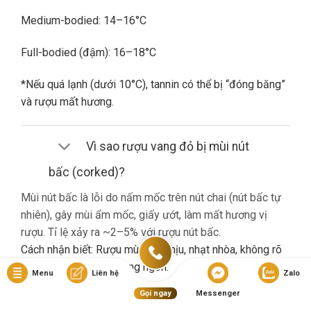
Medium-bodied: 14–16°C
Full-bodied (đậm): 16–18°C
*Nếu quá lạnh (dưới 10°C), tannin có thể bị “đóng băng”
và rượu mất hương.
Vì sao rượu vang đỏ bị mùi nút
bấc (corked)?
Mùi nút bấc là lỗi do nấm mốc trên nút chai (nút bấc tự
nhiên), gây mùi ẩm mốc, giấy ướt, làm mất hương vị
rượu. Tỉ lệ xảy ra ~2–5% với rượu nút bấc.
Cách nhận biết: Rượu mùi khó chịu, nhạt nhòa, không rõ
hương trái cây dù là vang ngon.
Menu
Liên hệ
Zalo
Gọi ngay
Messenger
Nếu gặp lỗi này, bạn nên liên hệ cửa hàng đổi trả (nếu có