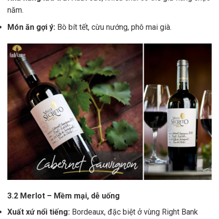
năm.
Món ăn gợi ý:
Bò bít tết, cừu nướng, phô mai già.
3.2 Merlot – Mềm mại, dễ uống
Xuất xứ nổi tiếng:
Bordeaux, đặc biệt ở vùng Right Bank