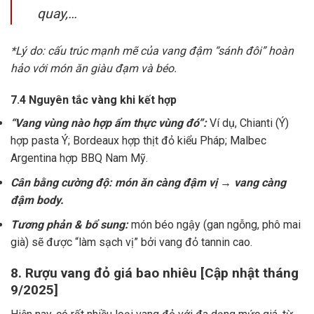
quay,…
*Lý do: cấu trúc mạnh mẽ của vang đậm “sánh đôi” hoàn
hảo với món ăn giàu đạm và béo.
7.4 Nguyên tắc vàng khi kết hợp
“Vang vùng nào hợp ẩm thực vùng đó”:
Ví dụ, Chianti (Ý)
hợp pasta Ý; Bordeaux hợp thịt đỏ kiểu Pháp; Malbec
Argentina hợp BBQ Nam Mỹ.
Cân bằng cường độ: món ăn càng đậm vị → vang càng
đậm body.
Tương phản & bổ sung:
món béo ngậy (gan ngỗng, phô mai
già) sẽ được “làm sạch vị” bởi vang đỏ tannin cao.
8. Rượu vang đỏ giá bao nhiêu [Cập nhật tháng
9/2025]