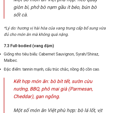
giòn bì, phở bò nạm gầu ít béo, bún bò
sốt cà.
*Lý do: hương vị hài hòa của vang trung cấp bổ sung vừa
đủ cho món ăn mà không quá nặng.
7.3 Full-bodied (vang đậm)
Giống nho tiêu biểu: Cabernet Sauvignon, Syrah/Shiraz,
Malbec.
Đặc điểm: tannin mạnh, cấu trúc chắc, nồng độ cồn cao.
Kết hợp món ăn: bò bít tết, sườn cừu
nướng, BBQ, phô mai già (Parmesan,
Cheddar), gan ngỗng.
Một số món ăn Việt phù hợp: bò lá lốt, vịt