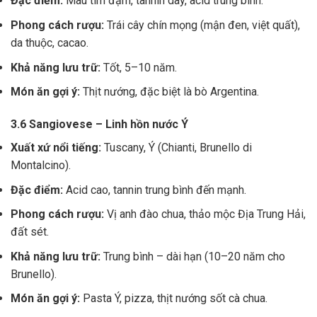
Đặc điểm:
Màu tím đậm, tannin dày, acid trung bình.
Phong cách rượu:
Trái cây chín mọng (mận đen, việt quất),
da thuộc, cacao.
Khả năng lưu trữ:
Tốt, 5–10 năm.
Món ăn gợi ý:
Thịt nướng, đặc biệt là bò Argentina.
3.6 Sangiovese – Linh hồn nước Ý
Xuất xứ nổi tiếng:
Tuscany, Ý (Chianti, Brunello di
Montalcino).
Đặc điểm:
Acid cao, tannin trung bình đến mạnh.
Phong cách rượu:
Vị anh đào chua, thảo mộc Địa Trung Hải,
đất sét.
Khả năng lưu trữ:
Trung bình – dài hạn (10–20 năm cho
Brunello).
Món ăn gợi ý:
Pasta Ý, pizza, thịt nướng sốt cà chua.