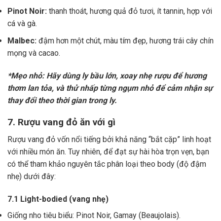
Pinot Noir:
thanh thoát, hương quả đỏ tươi, ít tannin, hợp với
cá và gà.
Malbec:
đậm hơn một chút, màu tím đẹp, hương trái cây chín
mọng và cacao.
*Mẹo nhỏ: Hãy dùng ly bầu lớn, xoay nhẹ rượu để hương
thơm lan tỏa, và thử nhấp từng ngụm nhỏ để cảm nhận sự
thay đổi theo thời gian trong ly.
7. Rượu vang đỏ ăn với gì
Rượu vang đỏ vốn nổi tiếng bởi khả năng “bắt cặp” linh hoạt
với nhiều món ăn. Tuy nhiên, để đạt sự hài hòa trọn vẹn, bạn
có thể tham khảo nguyên tắc phân loại theo body (độ đậm
nhẹ) dưới đây:
7.1 Light-bodied (vang nhẹ)
Giống nho tiêu biểu: Pinot Noir, Gamay (Beaujolais).