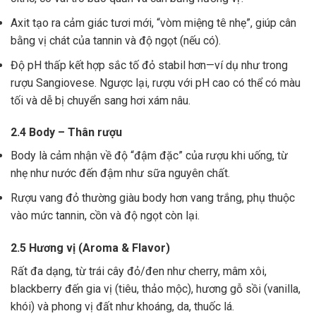
Axit tạo ra cảm giác tươi mới, “vòm miệng tê nhẹ”, giúp cân
bằng vị chát của tannin và độ ngọt (nếu có).
Độ pH thấp kết hợp sắc tố đỏ stabil hơn—ví dụ như trong
rượu Sangiovese. Ngược lại, rượu với pH cao có thể có màu
tối và dễ bị chuyển sang hơi xám nâu.
2.4 Body – Thân rượu
Body là cảm nhận về độ “đậm đặc” của rượu khi uống, từ
nhẹ như nước đến đậm như sữa nguyên chất.
Rượu vang đỏ thường giàu body hơn vang trắng, phụ thuộc
vào mức tannin, cồn và độ ngọt còn lại.
2.5 Hương vị (Aroma & Flavor)
Rất đa dạng, từ trái cây đỏ/đen như cherry, mâm xôi,
blackberry đến gia vị (tiêu, thảo mộc), hương gỗ sồi (vanilla,
khói) và phong vị đất như khoáng, da, thuốc lá.