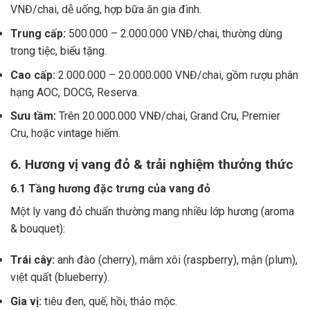
VNĐ/chai, dễ uống, hợp bữa ăn gia đình.
Trung cấp:
500.000 – 2.000.000 VNĐ/chai, thường dùng
trong tiệc, biếu tặng.
Cao cấp:
2.000.000 – 20.000.000 VNĐ/chai, gồm rượu phân
hạng AOC, DOCG, Reserva.
Sưu tầm:
Trên 20.000.000 VNĐ/chai, Grand Cru, Premier
Cru, hoặc vintage hiếm.
6. Hương vị vang đỏ & trải nghiệm thưởng thức
6.1 Tầng hương đặc trưng của vang đỏ
Một ly vang đỏ chuẩn thường mang nhiều lớp hương (aroma
& bouquet):
Trái cây:
anh đào (cherry), mâm xôi (raspberry), mận (plum),
việt quất (blueberry).
Gia vị:
tiêu đen, quế, hồi, thảo mộc.