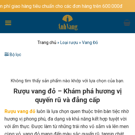
Bỏ
àng tiêu chuẩn cho các đơn hàng trên 600.000đ
qua
nội
dung
Trang chủ
»
Loại rượu
»
Vang Đỏ
Bộ lọc
Không tìm thấy sản phẩm nào khớp với lựa chọn của bạn.
Rượu vang đỏ – Khám phá hương vị
quyến rũ và đẳng cấp
Rượu vang đỏ
luôn là lựa chọn quen thuộc trên bàn tiệc nhờ
hương vị phong phú, đa dạng và khả năng kết hợp tuyệt vời
với ẩm thực. Được làm từ những trái nho vỏ sẫm và lên men
cùng vỏ, vang đỏ mang đến màu sắc quyến rũ, tannin chát