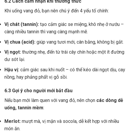
6.2 Cách cảm nhận khi thưởng thức
Khi uống vang đỏ, bạn nên chú ý đến 4 yếu tố chính:
Vị chát (tannin):
tạo cảm giác se miệng, khô nhẹ ở nướu –
càng nhiều tannin thì vang càng mạnh mẽ.
Vị chua (acid):
giúp vang tươi mới, cân bằng, không bị gắt.
Vị ngọt:
thường nhẹ, đến từ trái cây chín hoặc một ít đường
dư sót lại.
Hậu vị:
cảm giác sau khi nuốt – có thể kéo dài ngọt dịu, cay
nồng, hay phảng phất vị gỗ sồi.
6.3 Gợi ý cho người mới bắt đầu
Nếu bạn mới làm quen với vang đỏ, nên chọn
các dòng dễ
uống, tannin mềm
:
Merlot:
mượt mà, vị mận và socola, dễ kết hợp với nhiều
món ăn.