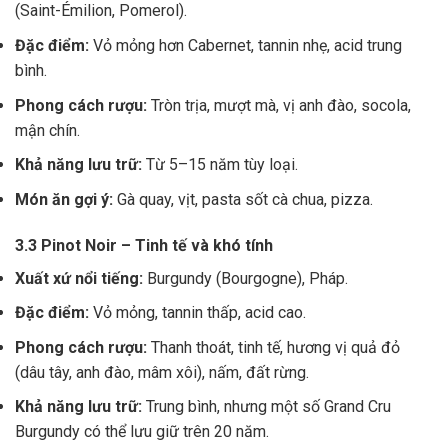
(Saint-Émilion, Pomerol).
Đặc điểm:
Vỏ mỏng hơn Cabernet, tannin nhẹ, acid trung
bình.
Phong cách rượu:
Tròn trịa, mượt mà, vị anh đào, socola,
mận chín.
Khả năng lưu trữ:
Từ 5–15 năm tùy loại.
Món ăn gợi ý:
Gà quay, vịt, pasta sốt cà chua, pizza.
3.3 Pinot Noir – Tinh tế và khó tính
Xuất xứ nổi tiếng:
Burgundy (Bourgogne), Pháp.
Đặc điểm:
Vỏ mỏng, tannin thấp, acid cao.
Phong cách rượu:
Thanh thoát, tinh tế, hương vị quả đỏ
(dâu tây, anh đào, mâm xôi), nấm, đất rừng.
Khả năng lưu trữ:
Trung bình, nhưng một số Grand Cru
Burgundy có thể lưu giữ trên 20 năm.