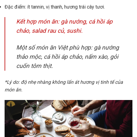
Đặc điểm: ít tannin, vị thanh, hương trái cây tươi.
Kết hợp món ăn: gà nướng, cá hồi áp
chảo, salad rau củ, sushi.
Một số món ăn Việt phù hợp: gà nướng
thảo mộc, cá hồi áp chảo, nấm xào, gỏi
cuốn tôm thịt.
*Lý do: độ nhẹ nhàng không lấn át hương vị tinh tế của
món ăn.