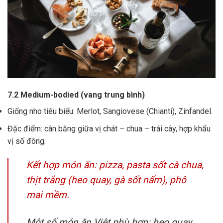
7.2 Medium-bodied (vang trung bình)
Giống nho tiêu biểu: Merlot, Sangiovese (Chianti), Zinfandel.
Đặc điểm: cân bằng giữa vị chát – chua – trái cây, hợp khẩu
vị số đông.
Kết hợp món ăn: pizza, pasta sốt cà chua,
thịt trắng (heo quay, gà sốt nấm), phô
mai mềm.
Một số món ăn Việt phù hợp: heo quay