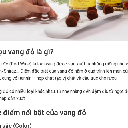
ợu vang đỏ là gì?
 đỏ (Red Wine) là loại vang được sản xuất từ những giống nho 
ah/Shiraz… Điểm đặc biệt của vang đỏ nằm ở quá trình lên men c
 cùng với tannin – hợp chất tạo vị chát và cấu trúc cho rượu.
 đỏ có nhiều loại khác nhau, từ nhẹ nhàng đến đậm đà, từ ngọt đế
áp sản xuất.
c điểm nổi bật của vang đỏ
 sắc (Color)