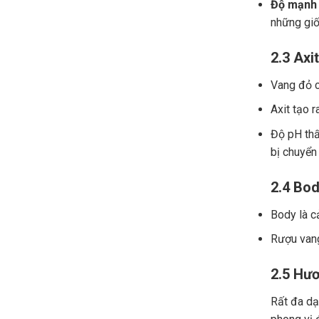
Độ mạnh 
những giố
2.3 Axit
Vang đỏ ch
Axit tạo r
Độ pH thấ
bị chuyển
2.4 Bod
Body là c
Rượu vang
2.5 Hươ
Rất đa dạn