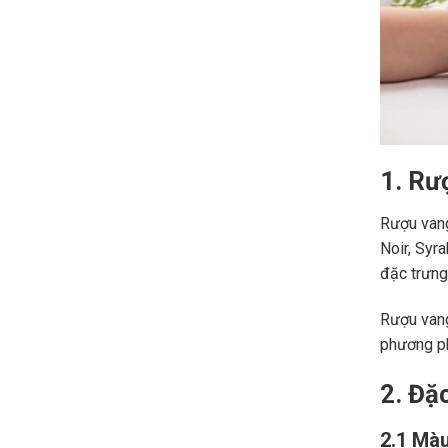
1. Rư
Rượu vang
Noir, Syr
đặc trưng,
Rượu vang
phương ph
2. Đặ
2.1 Màu