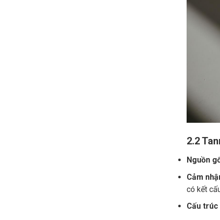
2.2 Tan
Nguồn gố
Cảm nhận
có kết cấ
Cấu trúc