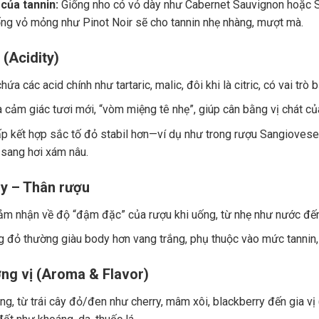
của tannin:
Giống nho có vỏ dày như Cabernet Sauvignon hoặc Sy
ng vỏ mỏng như Pinot Noir sẽ cho tannin nhẹ nhàng, mượt mà.
 (Acidity)
ứa các acid chính như tartaric, malic, đôi khi là citric, có vai trò
a cảm giác tươi mới, “vòm miệng tê nhẹ”, giúp cân bằng vị chát củ
p kết hợp sắc tố đỏ stabil hơn—ví dụ như trong rượu Sangiovese.
 sang hơi xám nâu.
y – Thân rượu
ảm nhận về độ “đậm đặc” của rượu khi uống, từ nhẹ như nước đế
 đỏ thường giàu body hơn vang trắng, phụ thuộc vào mức tannin, 
ng vị (Aroma & Flavor)
g, từ trái cây đỏ/đen như cherry, mâm xôi, blackberry đến gia vị (