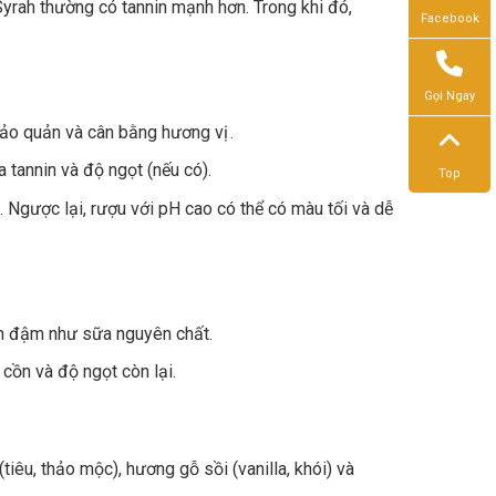
rah thường có tannin mạnh hơn. Trong khi đó,
Facebook
Gọi Ngay
 bảo quản và cân bằng hương vị .
a tannin và độ ngọt (nếu có).
Top
 Ngược lại, rượu với pH cao có thể có màu tối và dễ
n đậm như sữa nguyên chất.
cồn và độ ngọt còn lại.
tiêu, thảo mộc), hương gỗ sồi (vanilla, khói) và