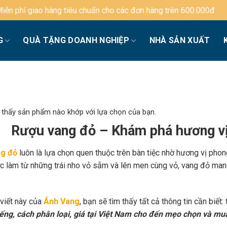
êu chuẩn cho các đơn hàng trên 600.000đ
G
QUÀ TẶNG DOANH NGHIỆP
NHÀ SẢN XUẤT
 thấy sản phẩm nào khớp với lựa chọn của bạn.
Rượu vang đỏ – Khám phá hương vị
g đỏ
luôn là lựa chọn quen thuộc trên bàn tiệc nhờ hương vị phon
c làm từ những trái nho vỏ sẫm và lên men cùng vỏ, vang đỏ mang
 viết này của
Ánh Vang
, bạn sẽ tìm thấy tất cả thông tin cần biết:
iếng, cách phân loại, giá tại Việt Nam cho đến mẹo chọn và mu