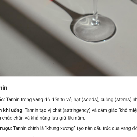
nin
c:
Tannin trong vang đỏ đến từ vỏ, hạt (seeds), cuống (stems) nh
 khi uống:
Tannin tạo vị chát (astringency) và cảm giác “khô miệ
u chắc chắn và khả năng lưu giữ lâu năm.
 rượu:
Tannin chính là “khung xương” tạo nên cấu trúc của vang đ