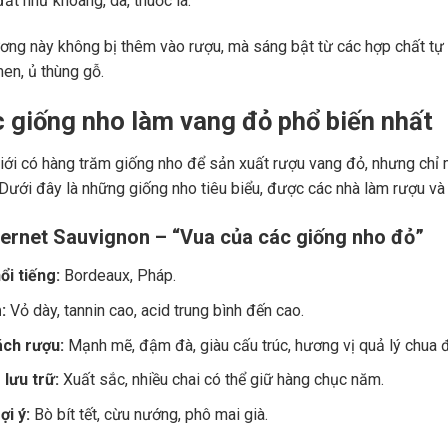
ất như khoáng, da, thuốc lá.
ng này không bị thêm vào rượu, mà sáng bật từ các hợp chất tự 
men, ủ thùng gỗ.
c giống nho làm vang đỏ phổ biến nhất
giới có hàng trăm giống nho để sản xuất rượu vang đỏ, nhưng chỉ m
 Dưới đây là những giống nho tiêu biểu, được các nhà làm rượu và
ernet Sauvignon – “Vua của các giống nho đỏ”
ổi tiếng:
Bordeaux, Pháp.
:
Vỏ dày, tannin cao, acid trung bình đến cao.
ch rượu:
Mạnh mẽ, đậm đà, giàu cấu trúc, hương vị quả lý chua đe
lưu trữ:
Xuất sắc, nhiều chai có thể giữ hàng chục năm.
i ý:
Bò bít tết, cừu nướng, phô mai già.