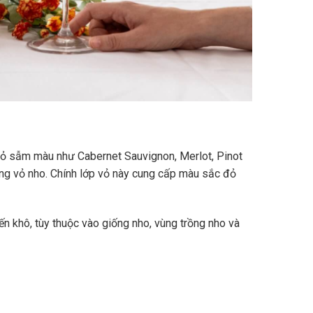
vỏ sẫm màu như Cabernet Sauvignon, Merlot, Pinot
ùng vỏ nho. Chính lớp vỏ này cung cấp màu sắc đỏ
n khô, tùy thuộc vào giống nho, vùng trồng nho và