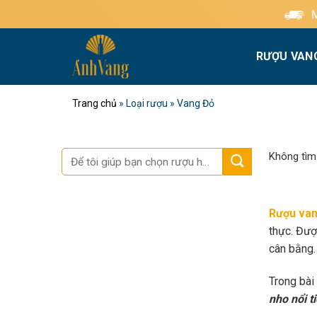
Bỏ
Miễn phí giao hàng ti
qua
nội
RƯỢU VAN
dung
Trang chủ
»
Loại rượu
»
Vang Đỏ
Tìm
Không tìm
kiếm:
Rượu van
thực. Đượ
cân bằng.
Trong bài
nho nổi t