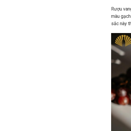
Rượu vang
màu gạch
sắc này t