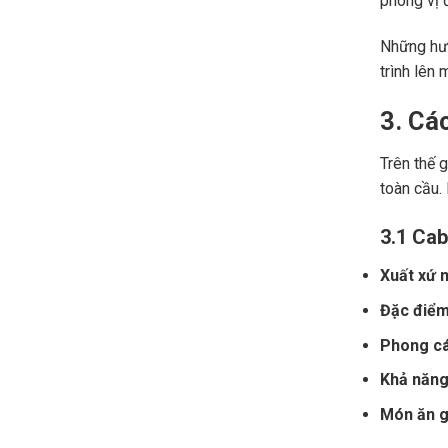
phong vị đ
Những hươ
trình lên 
3. Cá
Trên thế 
toàn cầu.
3.1 Cab
Xuất xứ n
Đặc điểm
Phong cá
Khả năng 
Món ăn gợ