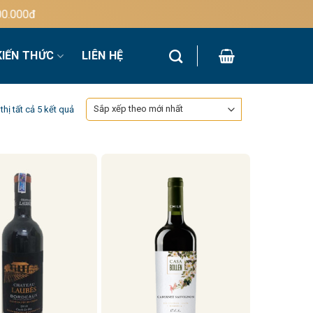
00đ
KIẾN THỨC
LIÊN HỆ
Đã
thị tất cả 5 kết quả
sắp
xếp
theo
mới
nhất