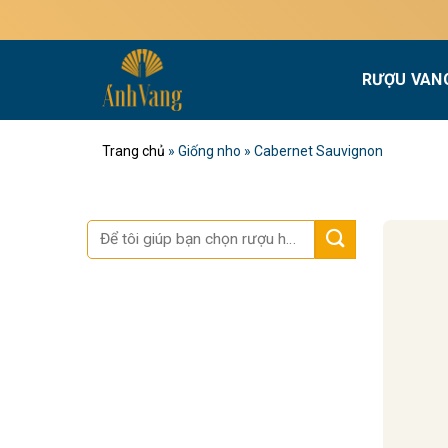
Bỏ
qua
nội
RƯỢU VAN
dung
Trang chủ
»
Giống nho
»
Cabernet Sauvignon
Tìm
kiếm: