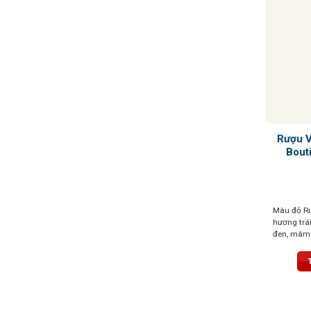
Rượu 
Bout
Màu đỏ Ru
hương trá
đen, mâm 
quyện cùng
socola và 
mạnh mẽ, t
kéo dài