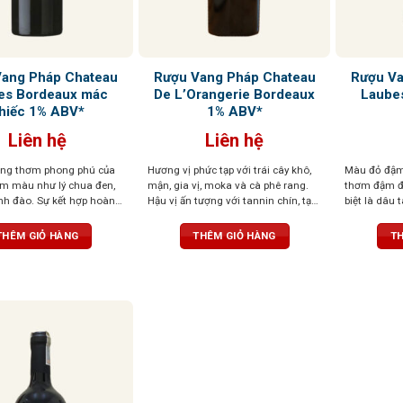
Vang Pháp Chateau
Rượu Vang Pháp Chateau
Rượu Va
es Bordeaux mác
De L’Orangerie Bordeaux
Laube
hiếc 1% ABV*
1% ABV*
Liên hệ
Liên hệ
ng thơm phong phú của
Hương vị phức tạp với trái cây khô,
Màu đỏ đậm
ẫm màu như lý chua đen,
mận, gia vị, moka và cà phê rang.
thơm đậm đà
nh đào. Sự kết hợp hoàn
Hậu vị ấn tượng với tannin chín, tạo
biệt là dâu 
ơng gỗ sồi và chút gia vị
cảm giác phong phú và béo ngậy
nồng tinh tế
tạo nên một tầng hương
Tannin cân bằ
THÊM GIỎ HÀNG
THÊM GIỎ HÀNG
TH
 Những nốt hương đất nhẹ
hậu vị kéo 
nổi bật sự đa dạng của
thưởng thức, rượu cho
ầy đặn, với tannin mịn
t hậu vị dài, thanh lịch,