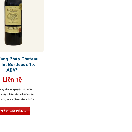
Vang Pháp Chateau
illot Bordeaux 1%
ABV*
Liên hệ
by đậm quyến rũ với
i cây chín đỏ như mận
xôi, anh đào đen, hòa
 hương gỗ sồi, vani,
một chút đất. Vị chát
THÊM GIỎ HÀNG
annin tròn trịa, hậu vị