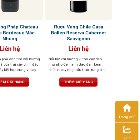
ng Pháp Chateau
Rượu Vang Chile Casa
s Bordeaux Mác
Bollen Reserva Cabernet
Nhung
Sauvignon
Liên hệ
Liên hệ
 pha ánh tím với hương
Nổi bật với hương vị trái cây đen
 của trái cây chín, đặc
như nho đen, anh đào đen, kèm
tây kết hợp cùng vị cay
chút vị cay nhẹ. cấu trúc trung bình,
 của gỗ sồi Pháp.
vị tannin không quá mạnh
ng, tinh tế, tròn trịa,
ÊM GIỎ HÀNG
THÊM GIỎ HÀNG
dài, đậm đà
Trang chủ
Zalo