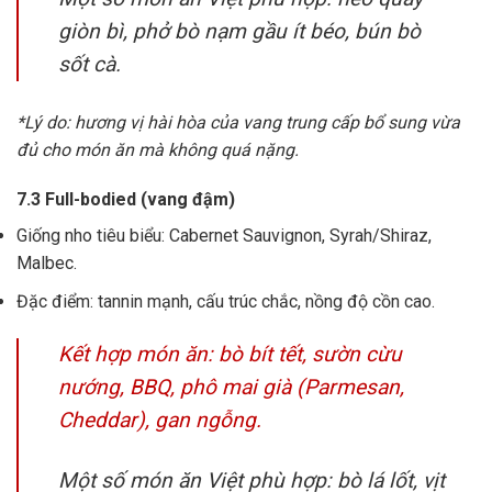
giòn bì, phở bò nạm gầu ít béo, bún bò
sốt cà.
*Lý do: hương vị hài hòa của vang trung cấp bổ sung vừa
đủ cho món ăn mà không quá nặng.
7.3 Full-bodied (vang đậm)
Giống nho tiêu biểu: Cabernet Sauvignon, Syrah/Shiraz,
Malbec.
Đặc điểm: tannin mạnh, cấu trúc chắc, nồng độ cồn cao.
Kết hợp món ăn: bò bít tết, sườn cừu
nướng, BBQ, phô mai già (Parmesan,
Cheddar), gan ngỗng.
Một số món ăn Việt phù hợp: bò lá lốt, vịt