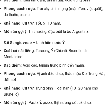
Đặc điểm:
Màu tím đậm, tannin dày, acid trung bình.
Phong cách rượu:
Trái cây chín mọng (mận đen, việt quất),
da thuộc, cacao.
Khả năng lưu trữ:
Tốt, 5–10 năm.
Món ăn gợi ý:
Thịt nướng, đặc biệt là bò Argentina.
3.6 Sangiovese – Linh hồn nước Ý
Xuất xứ nổi tiếng:
Tuscany, Ý (Chianti, Brunello di
Montalcino).
Đặc điểm:
Acid cao, tannin trung bình đến mạnh.
Phong cách rượu:
Vị anh đào chua, thảo mộc Địa Trung Hải,
đất sét.
Khả năng lưu trữ:
Trung bình – dài hạn (10–20 năm cho
Brunello).
Món ăn gợi ý:
Pasta Ý, pizza, thịt nướng sốt cà chua.