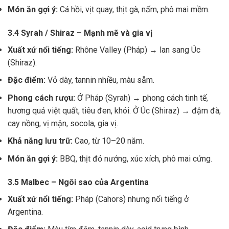
Món ăn gợi ý:
Cá hồi, vịt quay, thịt gà, nấm, phô mai mềm.
3.4 Syrah / Shiraz – Mạnh mẽ và gia vị
Xuất xứ nổi tiếng:
Rhône Valley (Pháp) → lan sang Úc
(Shiraz).
Đặc điểm:
Vỏ dày, tannin nhiều, màu sẫm.
Phong cách rượu:
Ở Pháp (Syrah) → phong cách tinh tế,
hương quả việt quất, tiêu đen, khói. Ở Úc (Shiraz) → đậm đà,
cay nồng, vị mận, socola, gia vị.
Khả năng lưu trữ:
Cao, từ 10–20 năm.
Món ăn gợi ý:
BBQ, thịt đỏ nướng, xúc xích, phô mai cứng.
3.5 Malbec – Ngôi sao của Argentina
Xuất xứ nổi tiếng:
Pháp (Cahors) nhưng nổi tiếng ở
Argentina.