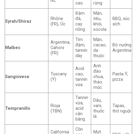
NZ
cao
rừng
Đậm
Mận,
Rhône
đà,
tiêu,
BBQ, xúc
Syrah/Shiraz
(FR), Úc
cay
khói,
xích
nồng
socola
Tím
Mận,
Argentina,
đậm,
cacao,
Bò nướng
Malbec
Cahors
tannin
da
Argentina
(FR)
dày
thuộc
Anh
Acid
đào
Tuscany
cao,
Pasta Ý,
Sangiovese
chua,
(Ý)
tannin
pizza
thảo
vừa
mộc
Tannin
Dâu,
vừa,
Rioja
vani,
Tapas,
Tempranillo
acid
(TBN)
thuốc
thịt nguội
cân
lá
bằng
Cồn
California
Mứt