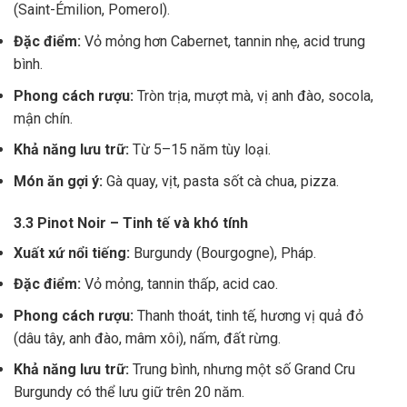
(Saint-Émilion, Pomerol).
Đặc điểm:
Vỏ mỏng hơn Cabernet, tannin nhẹ, acid trung
bình.
Phong cách rượu:
Tròn trịa, mượt mà, vị anh đào, socola,
mận chín.
Khả năng lưu trữ:
Từ 5–15 năm tùy loại.
Món ăn gợi ý:
Gà quay, vịt, pasta sốt cà chua, pizza.
3.3 Pinot Noir – Tinh tế và khó tính
Xuất xứ nổi tiếng:
Burgundy (Bourgogne), Pháp.
Đặc điểm:
Vỏ mỏng, tannin thấp, acid cao.
Phong cách rượu:
Thanh thoát, tinh tế, hương vị quả đỏ
(dâu tây, anh đào, mâm xôi), nấm, đất rừng.
Khả năng lưu trữ:
Trung bình, nhưng một số Grand Cru
Burgundy có thể lưu giữ trên 20 năm.