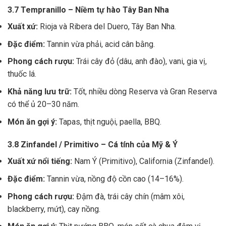
3.7 Tempranillo – Niềm tự hào Tây Ban Nha
Xuất xứ:
Rioja và Ribera del Duero, Tây Ban Nha.
Đặc điểm:
Tannin vừa phải, acid cân bằng.
Phong cách rượu:
Trái cây đỏ (dâu, anh đào), vani, gia vị,
thuốc lá.
Khả năng lưu trữ:
Tốt, nhiều dòng Reserva và Gran Reserva
có thể ủ 20–30 năm.
Món ăn gợi ý:
Tapas, thịt nguội, paella, BBQ.
3.8 Zinfandel / Primitivo – Cá tính của Mỹ & Ý
Xuất xứ nổi tiếng:
Nam Ý (Primitivo), California (Zinfandel).
Đặc điểm:
Tannin vừa, nồng độ cồn cao (14–16%).
Phong cách rượu:
Đậm đà, trái cây chín (mâm xôi,
blackberry, mứt), cay nồng.