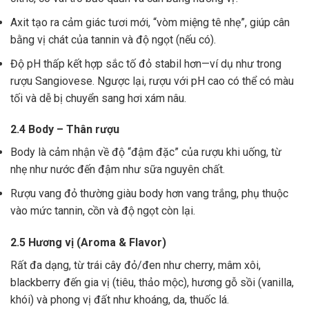
Axit tạo ra cảm giác tươi mới, “vòm miệng tê nhẹ”, giúp cân
bằng vị chát của tannin và độ ngọt (nếu có).
Độ pH thấp kết hợp sắc tố đỏ stabil hơn—ví dụ như trong
rượu Sangiovese. Ngược lại, rượu với pH cao có thể có màu
tối và dễ bị chuyển sang hơi xám nâu.
2.4 Body – Thân rượu
Body là cảm nhận về độ “đậm đặc” của rượu khi uống, từ
nhẹ như nước đến đậm như sữa nguyên chất.
Rượu vang đỏ thường giàu body hơn vang trắng, phụ thuộc
vào mức tannin, cồn và độ ngọt còn lại.
2.5 Hương vị (Aroma & Flavor)
Rất đa dạng, từ trái cây đỏ/đen như cherry, mâm xôi,
blackberry đến gia vị (tiêu, thảo mộc), hương gỗ sồi (vanilla,
khói) và phong vị đất như khoáng, da, thuốc lá.