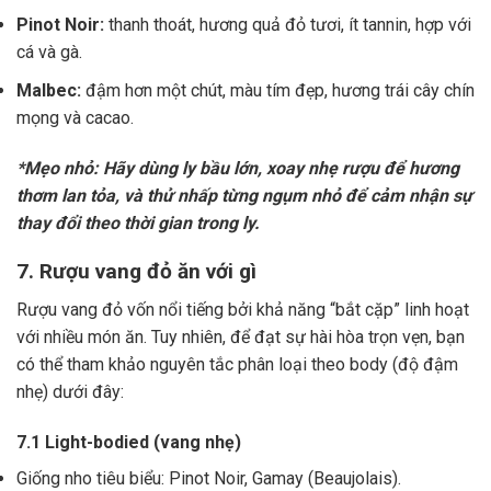
Pinot Noir:
thanh thoát, hương quả đỏ tươi, ít tannin, hợp với
cá và gà.
Malbec:
đậm hơn một chút, màu tím đẹp, hương trái cây chín
mọng và cacao.
*Mẹo nhỏ: Hãy dùng ly bầu lớn, xoay nhẹ rượu để hương
thơm lan tỏa, và thử nhấp từng ngụm nhỏ để cảm nhận sự
thay đổi theo thời gian trong ly.
7. Rượu vang đỏ ăn với gì
Rượu vang đỏ vốn nổi tiếng bởi khả năng “bắt cặp” linh hoạt
với nhiều món ăn. Tuy nhiên, để đạt sự hài hòa trọn vẹn, bạn
có thể tham khảo nguyên tắc phân loại theo body (độ đậm
nhẹ) dưới đây:
7.1 Light-bodied (vang nhẹ)
Giống nho tiêu biểu: Pinot Noir, Gamay (Beaujolais).