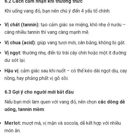
6.2 Cách cảm nhận khi thưởng thức
Khi uống vang đỏ, bạn nên chú ý đến 4 yếu tố chính:
Vị chát (tannin):
tạo cảm giác se miệng, khô nhẹ ở nướu –
càng nhiều tannin thì vang càng mạnh mẽ.
Vị chua (acid):
giúp vang tươi mới, cân bằng, không bị gắt.
Vị ngọt:
thường nhẹ, đến từ trái cây chín hoặc một ít đường
dư sót lại.
Hậu vị:
cảm giác sau khi nuốt – có thể kéo dài ngọt dịu, cay
nồng, hay phảng phất vị gỗ sồi.
6.3 Gợi ý cho người mới bắt đầu
Nếu bạn mới làm quen với vang đỏ, nên chọn
các dòng dễ
uống, tannin mềm
:
Merlot:
mượt mà, vị mận và socola, dễ kết hợp với nhiều
món ăn.