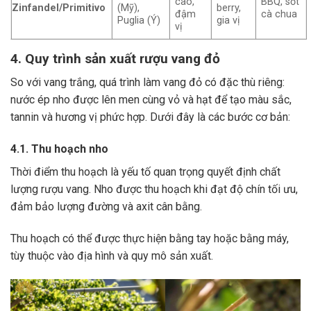
cao,
BBQ, sốt
Zinfandel/Primitivo
(Mỹ),
berry,
đậm
cà chua
Puglia (Ý)
gia vị
vị
4. Quy trình sản xuất rượu vang đỏ
So với vang trắng, quá trình làm vang đỏ có đặc thù riêng:
nước ép nho được lên men cùng vỏ và hạt để tạo màu sắc,
tannin và hương vị phức hợp. Dưới đây là các bước cơ bản:
4.1. Thu hoạch nho
Thời điểm thu hoạch là yếu tố quan trọng quyết định chất
lượng rượu vang. Nho được thu hoạch khi đạt độ chín tối ưu,
đảm bảo lượng đường và axit cân bằng.
Thu hoạch có thể được thực hiện bằng tay hoặc bằng máy,
tùy thuộc vào địa hình và quy mô sản xuất.