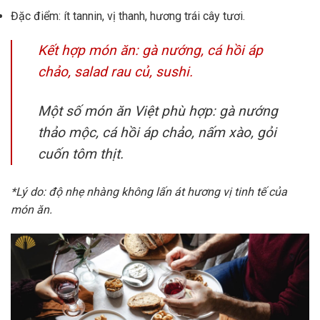
Đặc điểm: ít tannin, vị thanh, hương trái cây tươi.
Kết hợp món ăn: gà nướng, cá hồi áp
chảo, salad rau củ, sushi.
Một số món ăn Việt phù hợp: gà nướng
thảo mộc, cá hồi áp chảo, nấm xào, gỏi
cuốn tôm thịt.
*Lý do: độ nhẹ nhàng không lấn át hương vị tinh tế của
món ăn.