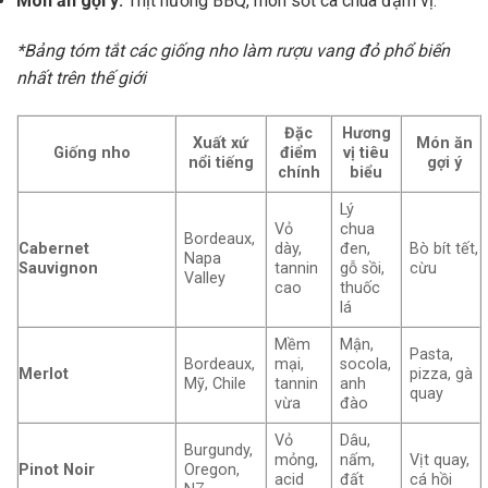
Món ăn gợi ý:
Thịt nướng BBQ, món sốt cà chua đậm vị.
*Bảng tóm tắt các giống nho làm rượu vang đỏ phổ biến
nhất trên thế giới
Đặc
Hương
Xuất xứ
Món ăn
Giống nho
điểm
vị tiêu
nổi tiếng
gợi ý
chính
biểu
Lý
Vỏ
chua
Bordeaux,
Cabernet
dày,
đen,
Bò bít tết,
Napa
Sauvignon
tannin
gỗ sồi,
cừu
Valley
cao
thuốc
lá
Mềm
Mận,
Pasta,
Bordeaux,
mại,
socola,
Merlot
pizza, gà
Mỹ, Chile
tannin
anh
quay
vừa
đào
Vỏ
Dâu,
Burgundy,
mỏng,
nấm,
Vịt quay,
Pinot Noir
Oregon,
acid
đất
cá hồi