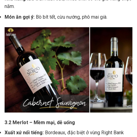
năm.
Món ăn gợi ý:
Bò bít tết, cừu nướng, phô mai già.
3.2 Merlot – Mềm mại, dễ uống
Xuất xứ nổi tiếng:
Bordeaux, đặc biệt ở vùng Right Bank