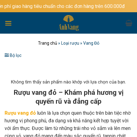
Bỏ
àng tiêu chuẩn cho các đơn hàng trên 600.000đ
qua
nội
dung
Trang chủ
»
Loại rượu
»
Vang Đỏ
Bộ lọc
Không tìm thấy sản phẩm nào khớp với lựa chọn của bạn.
Rượu vang đỏ – Khám phá hương vị
quyến rũ và đẳng cấp
Rượu vang đỏ
luôn là lựa chọn quen thuộc trên bàn tiệc nhờ
hương vị phong phú, đa dạng và khả năng kết hợp tuyệt vời
với ẩm thực. Được làm từ những trái nho vỏ sẫm và lên men
cùng vỏ, vang đỏ mang đến màu sắc quyến rũ, tannin chát