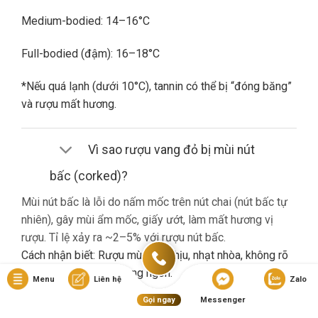
Medium-bodied: 14–16°C
Full-bodied (đậm): 16–18°C
*Nếu quá lạnh (dưới 10°C), tannin có thể bị “đóng băng”
và rượu mất hương.
Vì sao rượu vang đỏ bị mùi nút
bấc (corked)?
Mùi nút bấc là lỗi do nấm mốc trên nút chai (nút bấc tự
nhiên), gây mùi ẩm mốc, giấy ướt, làm mất hương vị
rượu. Tỉ lệ xảy ra ~2–5% với rượu nút bấc.
Cách nhận biết: Rượu mùi khó chịu, nhạt nhòa, không rõ
hương trái cây dù là vang ngon.
Menu
Liên hệ
Zalo
Gọi ngay
Messenger
Nếu gặp lỗi này, bạn nên liên hệ cửa hàng đổi trả (nếu có