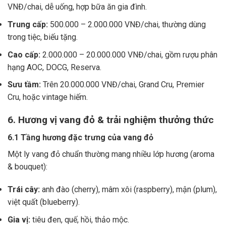
VNĐ/chai, dễ uống, hợp bữa ăn gia đình.
Trung cấp:
500.000 – 2.000.000 VNĐ/chai, thường dùng
trong tiệc, biếu tặng.
Cao cấp:
2.000.000 – 20.000.000 VNĐ/chai, gồm rượu phân
hạng AOC, DOCG, Reserva.
Sưu tầm:
Trên 20.000.000 VNĐ/chai, Grand Cru, Premier
Cru, hoặc vintage hiếm.
6. Hương vị vang đỏ & trải nghiệm thưởng thức
6.1 Tầng hương đặc trưng của vang đỏ
Một ly vang đỏ chuẩn thường mang nhiều lớp hương (aroma
& bouquet):
Trái cây:
anh đào (cherry), mâm xôi (raspberry), mận (plum),
việt quất (blueberry).
Gia vị:
tiêu đen, quế, hồi, thảo mộc.