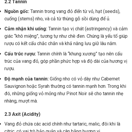
2.2 Tannin
Nguồn gốc:
Tannin trong vang đỏ đến từ vỏ, hạt (seeds),
cuống (stems) nho, và cả từ thùng gỗ sồi dùng để ủ.
Cảm nhận khi uống:
Tannin tạo vị chát (astringency) và cảm
giác “khô miệng”, tương tự như chè đen. Chúng là yếu tố giúp
rượu có kết cấu chắc chắn và khả năng lưu giữ lâu năm.
Cấu trúc rượu:
Tannin chính là “khung xương” tạo nên cấu
trúc của vang đỏ, góp phần phức hợp và độ dài của hương vị
rượu.
Độ mạnh của tannin:
Giống nho có vỏ dày như Cabernet
Sauvignon hoặc Syrah thường có tannin mạnh hơn. Trong khi
đó, những giống vỏ mỏng như Pinot Noir sẽ cho tannin nhẹ
nhàng, mượt mà.
2.3 Axit (Acidity)
Vang đỏ chứa các acid chính như tartaric, malic, đôi khi là
citric, có vai trò bảo quản và cân bằng hương vị .