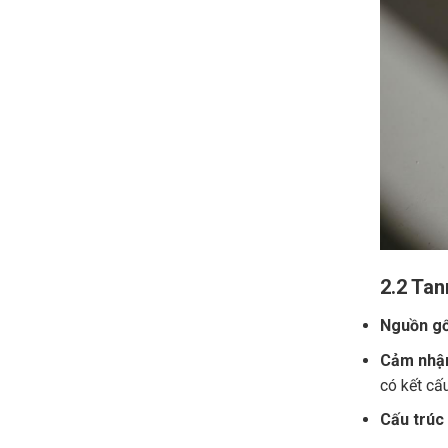
2.2 Tan
Nguồn gố
Cảm nhận
có kết cấ
Cấu trúc