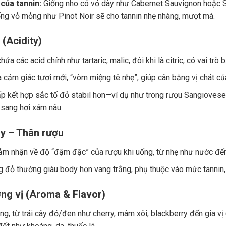
của tannin:
Giống nho có vỏ dày như Cabernet Sauvignon hoặc Sy
ng vỏ mỏng như Pinot Noir sẽ cho tannin nhẹ nhàng, mượt mà.
 (Acidity)
ứa các acid chính như tartaric, malic, đôi khi là citric, có vai trò
a cảm giác tươi mới, “vòm miệng tê nhẹ”, giúp cân bằng vị chát củ
p kết hợp sắc tố đỏ stabil hơn—ví dụ như trong rượu Sangiovese.
 sang hơi xám nâu.
y – Thân rượu
ảm nhận về độ “đậm đặc” của rượu khi uống, từ nhẹ như nước đế
 đỏ thường giàu body hơn vang trắng, phụ thuộc vào mức tannin, 
ng vị (Aroma & Flavor)
g, từ trái cây đỏ/đen như cherry, mâm xôi, blackberry đến gia vị (