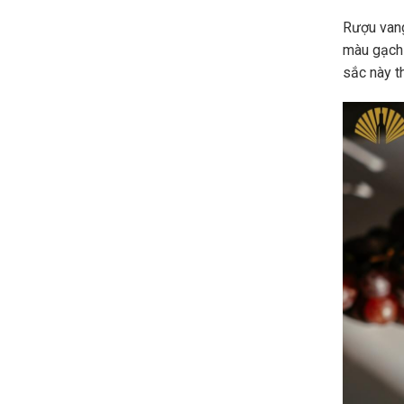
Rượu vang
màu gạch
sắc này t