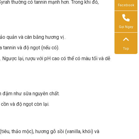
rah thường có tannin mạnh hơn. Trong khi đó,
Facebook
Gọi Ngay
 bảo quản và cân bằng hương vị .
a tannin và độ ngọt (nếu có).
Top
 Ngược lại, rượu với pH cao có thể có màu tối và dễ
n đậm như sữa nguyên chất.
cồn và độ ngọt còn lại.
tiêu, thảo mộc), hương gỗ sồi (vanilla, khói) và