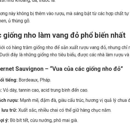
ất như khoáng, da, thuốc lá.
ng này không bị thêm vào rượu, mà sáng bật từ các hợp chất tự 
men, ủ thùng gỗ.
c giống nho làm vang đỏ phổ biến nhất
giới có hàng trăm giống nho để sản xuất rượu vang đỏ, nhưng chỉ m
 Dưới đây là những giống nho tiêu biểu, được các nhà làm rượu và
ernet Sauvignon – “Vua của các giống nho đỏ”
ổi tiếng:
Bordeaux, Pháp.
:
Vỏ dày, tannin cao, acid trung bình đến cao.
ch rượu:
Mạnh mẽ, đậm đà, giàu cấu trúc, hương vị quả lý chua đe
lưu trữ:
Xuất sắc, nhiều chai có thể giữ hàng chục năm.
i ý:
Bò bít tết, cừu nướng, phô mai già.