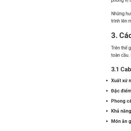
phong vị đ
Những hươ
trình lên 
3. Cá
Trên thế 
toàn cầu.
3.1 Cab
Xuất xứ n
Đặc điểm
Phong cá
Khả năng 
Món ăn gợ