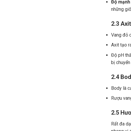
Độ mạnh 
những giố
2.3 Axit
Vang đỏ ch
Axit tạo r
Độ pH thấ
bị chuyển
2.4 Bod
Body là c
Rượu vang
2.5 Hươ
Rất đa dạn