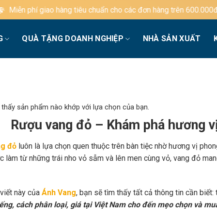
ng tiêu chuẩn cho các đơn hàng trên 600.000đ
G
QUÀ TẶNG DOANH NGHIỆP
NHÀ SẢN XUẤT
 thấy sản phẩm nào khớp với lựa chọn của bạn.
Rượu vang đỏ – Khám phá hương vị
g đỏ
luôn là lựa chọn quen thuộc trên bàn tiệc nhờ hương vị phon
c làm từ những trái nho vỏ sẫm và lên men cùng vỏ, vang đỏ mang
 viết này của
Ánh Vang
, bạn sẽ tìm thấy tất cả thông tin cần biết:
iếng, cách phân loại, giá tại Việt Nam cho đến mẹo chọn và mu