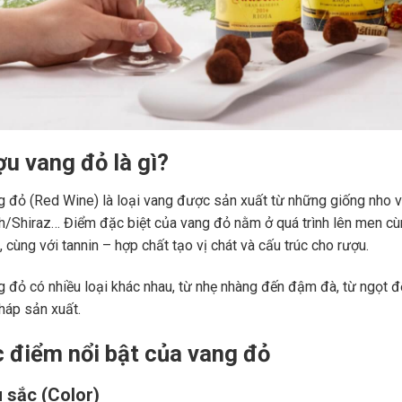
ợu vang đỏ là gì?
 đỏ (Red Wine) là loại vang được sản xuất từ những giống nho 
ah/Shiraz… Điểm đặc biệt của vang đỏ nằm ở quá trình lên men c
 cùng với tannin – hợp chất tạo vị chát và cấu trúc cho rượu.
 đỏ có nhiều loại khác nhau, từ nhẹ nhàng đến đậm đà, từ ngọt đế
áp sản xuất.
c điểm nổi bật của vang đỏ
 sắc (Color)