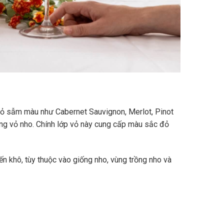
vỏ sẫm màu như Cabernet Sauvignon, Merlot, Pinot
ùng vỏ nho. Chính lớp vỏ này cung cấp màu sắc đỏ
n khô, tùy thuộc vào giống nho, vùng trồng nho và