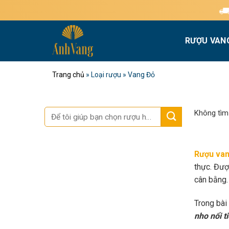
Bỏ
Miễn phí giao hà
qua
nội
RƯỢU VAN
dung
Trang chủ
»
Loại rượu
»
Vang Đỏ
Tìm
Không tìm
kiếm:
Rượu van
thực. Đượ
cân bằng.
Trong bài
nho nổi t