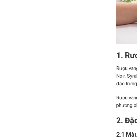
1. Rư
Rượu vang
Noir, Syr
đặc trưng,
Rượu vang
phương ph
2. Đặ
2.1 Màu