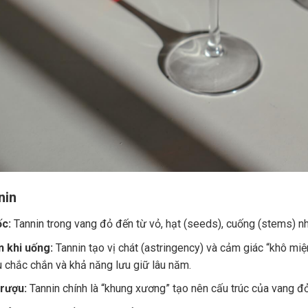
nin
c:
Tannin trong vang đỏ đến từ vỏ, hạt (seeds), cuống (stems) nh
 khi uống:
Tannin tạo vị chát (astringency) và cảm giác “khô miệ
u chắc chắn và khả năng lưu giữ lâu năm.
 rượu:
Tannin chính là “khung xương” tạo nên cấu trúc của vang đ