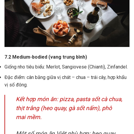
7.2 Medium-bodied (vang trung bình)
Giống nho tiêu biểu: Merlot, Sangiovese (Chianti), Zinfandel.
Đặc điểm: cân bằng giữa vị chát – chua – trái cây, hợp khẩu
vị số đông.
Kết hợp món ăn: pizza, pasta sốt cà chua,
thịt trắng (heo quay, gà sốt nấm), phô
mai mềm.
Một số món ăn Việt phù hợp: heo quay