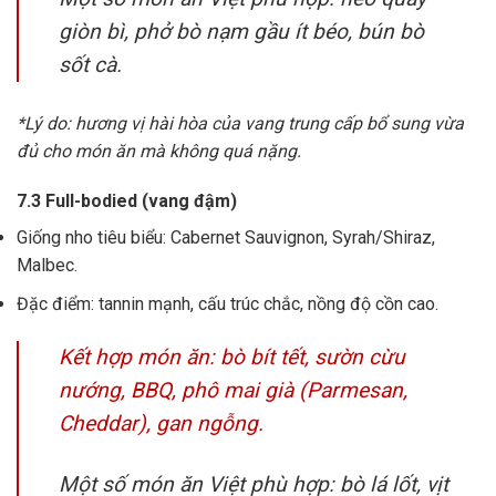
giòn bì, phở bò nạm gầu ít béo, bún bò
sốt cà.
*Lý do: hương vị hài hòa của vang trung cấp bổ sung vừa
đủ cho món ăn mà không quá nặng.
7.3 Full-bodied (vang đậm)
Giống nho tiêu biểu: Cabernet Sauvignon, Syrah/Shiraz,
Malbec.
Đặc điểm: tannin mạnh, cấu trúc chắc, nồng độ cồn cao.
Kết hợp món ăn: bò bít tết, sườn cừu
nướng, BBQ, phô mai già (Parmesan,
Cheddar), gan ngỗng.
Một số món ăn Việt phù hợp: bò lá lốt, vịt