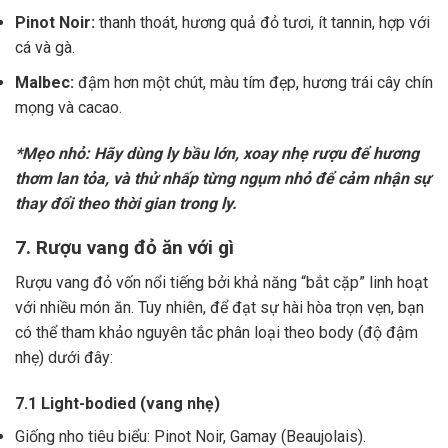
Pinot Noir:
thanh thoát, hương quả đỏ tươi, ít tannin, hợp với
cá và gà.
Malbec:
đậm hơn một chút, màu tím đẹp, hương trái cây chín
mọng và cacao.
*Mẹo nhỏ: Hãy dùng ly bầu lớn, xoay nhẹ rượu để hương
thơm lan tỏa, và thử nhấp từng ngụm nhỏ để cảm nhận sự
thay đổi theo thời gian trong ly.
7. Rượu vang đỏ ăn với gì
Rượu vang đỏ vốn nổi tiếng bởi khả năng “bắt cặp” linh hoạt
với nhiều món ăn. Tuy nhiên, để đạt sự hài hòa trọn vẹn, bạn
có thể tham khảo nguyên tắc phân loại theo body (độ đậm
nhẹ) dưới đây:
7.1 Light-bodied (vang nhẹ)
Giống nho tiêu biểu: Pinot Noir, Gamay (Beaujolais).