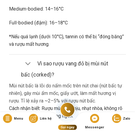
Medium-bodied: 14–16°C
Full-bodied (đậm): 16–18°C
*Nếu quá lạnh (dưới 10°C), tannin có thể bị “đóng băng”
và rượu mất hương.
Vì sao rượu vang đỏ bị mùi nút
bấc (corked)?
Mùi nút bấc là lỗi do nấm mốc trên nút chai (nút bấc tự
nhiên), gây mùi ẩm mốc, giấy ướt, làm mất hương vị
rượu. Tỉ lệ xảy ra ~2–5% với rượu nút bấc.
Cách nhận biết: Rượu mùi khó chịu, nhạt nhòa, không rõ
hương trái cây dù là vang ngon.
Menu
Liên hệ
Zalo
Gọi ngay
Messenger
Nếu gặp lỗi này, bạn nên liên hệ cửa hàng đổi trả (nếu có