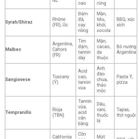
NZ
cao
rừng
Đậm
Mận,
Rhône
đà,
tiêu,
BBQ, xúc
Syrah/Shiraz
(FR), Úc
cay
khói,
xích
nồng
socola
Tím
Mận,
Argentina,
đậm,
cacao,
Bò nướng
Malbec
Cahors
tannin
da
Argentina
(FR)
dày
thuộc
Anh
Acid
đào
Tuscany
cao,
Pasta Ý,
Sangiovese
chua,
(Ý)
tannin
pizza
thảo
vừa
mộc
Tannin
Dâu,
vừa,
Rioja
vani,
Tapas,
Tempranillo
acid
(TBN)
thuốc
thịt nguội
cân
lá
bằng
Cồn
California
Mứt