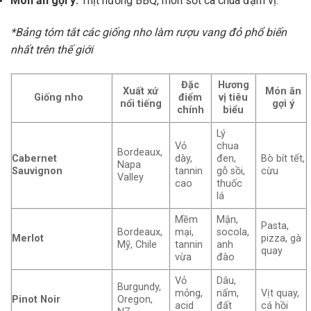
Món ăn gợi ý:
Thịt nướng BBQ, món sốt cà chua đậm vị.
*Bảng tóm tắt các giống nho làm rượu vang đỏ phổ biến
nhất trên thế giới
Đặc
Hương
Xuất xứ
Món ăn
Giống nho
điểm
vị tiêu
nổi tiếng
gợi ý
chính
biểu
Lý
Vỏ
chua
Bordeaux,
Cabernet
dày,
đen,
Bò bít tết,
Napa
Sauvignon
tannin
gỗ sồi,
cừu
Valley
cao
thuốc
lá
Mềm
Mận,
Pasta,
Bordeaux,
mại,
socola,
Merlot
pizza, gà
Mỹ, Chile
tannin
anh
quay
vừa
đào
Vỏ
Dâu,
Burgundy,
mỏng,
nấm,
Vịt quay,
Pinot Noir
Oregon,
acid
đất
cá hồi