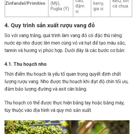
cao,
BBQ, sốt
Zinfandel/Primitivo
(Mỹ),
berry,
đậm
cà chua
Puglia (Ý)
gia vị
vị
4. Quy trình sản xuất rượu vang đỏ
So với vang trắng, quá trình làm vang đỏ có đặc thù riêng:
nước ép nho được lên men cùng vỏ và hạt để tạo màu sắc,
tannin và hương vị phức hợp. Dưới đây là các bước cơ bản:
4.1. Thu hoạch nho
Thời điểm thu hoạch là yếu tố quan trọng quyết định chất
lượng rượu vang. Nho được thu hoạch khi đạt độ chín tối ưu,
đảm bảo lượng đường và axit cân bằng.
Thu hoạch có thể được thực hiện bằng tay hoặc bằng máy,
tùy thuộc vào địa hình và quy mô sản xuất.