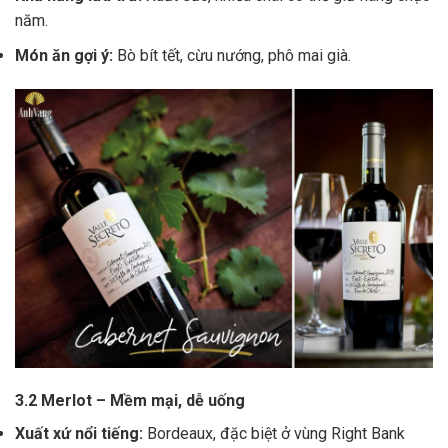
năm.
Món ăn gợi ý:
Bò bít tết, cừu nướng, phô mai già.
3.2 Merlot – Mềm mại, dễ uống
Xuất xứ nổi tiếng:
Bordeaux, đặc biệt ở vùng Right Bank