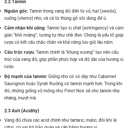
2.2 Tannin
Nguồn gốc:
Tannin trong vang đỏ đến từ vỏ, hạt (seeds),
cuống (stems) nho, và cả từ thùng gỗ sồi dùng để ủ.
Cảm nhận khi uống:
Tannin tạo vị chát (astringency) và cảm
giác “khô miệng”, tương tự như chè đen. Chúng là yếu tố giúp
rượu có kết cấu chắc chắn và khả năng lưu giữ lâu năm.
Cấu trúc rượu:
Tannin chính là “khung xương” tạo nên cấu
trúc của vang đỏ, góp phần phức hợp và độ dài của hương vị
rượu.
Độ mạnh của tannin:
Giống nho có vỏ dày như Cabernet
Sauvignon hoặc Syrah thường có tannin mạnh hơn. Trong khi
đó, những giống vỏ mỏng như Pinot Noir sẽ cho tannin nhẹ
nhàng, mượt mà.
2.3 Axit (Acidity)
Vang đỏ chứa các acid chính như tartaric, malic, đôi khi là
citric, có vai trò bảo quản và cân bằng hương vị .