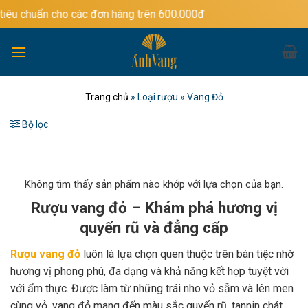
Bỏ
ho các đơn hàng trên 600.000đ
qua
nội
dung
Trang chủ
»
Loại rượu
»
Vang Đỏ
Bộ lọc
Không tìm thấy sản phẩm nào khớp với lựa chọn của bạn.
Rượu vang đỏ – Khám phá hương vị
quyến rũ và đẳng cấp
Rượu vang đỏ
luôn là lựa chọn quen thuộc trên bàn tiệc nhờ
hương vị phong phú, đa dạng và khả năng kết hợp tuyệt vời
với ẩm thực. Được làm từ những trái nho vỏ sẫm và lên men
cùng vỏ, vang đỏ mang đến màu sắc quyến rũ, tannin chát