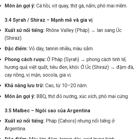
Món ăn gợi ý:
Cá hồi, vịt quay, thịt gà, nấm, phô mai mềm.
3.4 Syrah / Shiraz – Mạnh mẽ và gia vị
Xuất xứ nổi tiếng:
Rhône Valley (Pháp) → lan sang Úc
(Shiraz).
Đặc điểm:
Vỏ dày, tannin nhiều, màu sẫm.
Phong cách rượu:
Ở Pháp (Syrah) → phong cách tinh tế,
hương quả việt quất, tiêu đen, khói. Ở Úc (Shiraz) → đậm đà,
cay nồng, vị mận, socola, gia vị.
Khả năng lưu trữ:
Cao, từ 10–20 năm.
Món ăn gợi ý:
BBQ, thịt đỏ nướng, xúc xích, phô mai cứng.
3.5 Malbec – Ngôi sao của Argentina
Xuất xứ nổi tiếng:
Pháp (Cahors) nhưng nổi tiếng ở
Argentina.