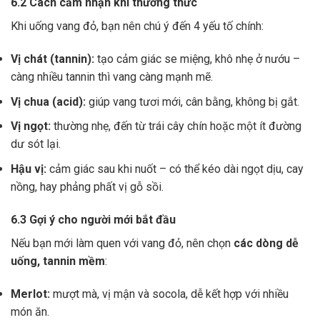
6.2 Cách cảm nhận khi thưởng thức
Khi uống vang đỏ, bạn nên chú ý đến 4 yếu tố chính:
Vị chát (tannin):
tạo cảm giác se miệng, khô nhẹ ở nướu –
càng nhiều tannin thì vang càng mạnh mẽ.
Vị chua (acid):
giúp vang tươi mới, cân bằng, không bị gắt.
Vị ngọt:
thường nhẹ, đến từ trái cây chín hoặc một ít đường
dư sót lại.
Hậu vị:
cảm giác sau khi nuốt – có thể kéo dài ngọt dịu, cay
nồng, hay phảng phất vị gỗ sồi.
6.3 Gợi ý cho người mới bắt đầu
Nếu bạn mới làm quen với vang đỏ, nên chọn
các dòng dễ
uống, tannin mềm
:
Merlot:
mượt mà, vị mận và socola, dễ kết hợp với nhiều
món ăn.