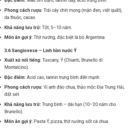
Đặc điểm:
Màu tím đậm, tannin dày, acid trung bình.
Phong cách rượu:
Trái cây chín mọng (mận đen, việt quất),
da thuộc, cacao.
Khả năng lưu trữ:
Tốt, 5–10 năm.
Món ăn gợi ý:
Thịt nướng, đặc biệt là bò Argentina.
3.6 Sangiovese – Linh hồn nước Ý
Xuất xứ nổi tiếng:
Tuscany, Ý (Chianti, Brunello di
Montalcino).
Đặc điểm:
Acid cao, tannin trung bình đến mạnh.
Phong cách rượu:
Vị anh đào chua, thảo mộc Địa Trung Hải,
đất sét.
Khả năng lưu trữ:
Trung bình – dài hạn (10–20 năm cho
Brunello).
Món ăn gợi ý:
Pasta Ý, pizza, thịt nướng sốt cà chua.