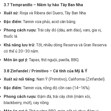
3.7 Tempranillo – Niềm tự hào Tây Ban Nha
Xuất xứ:
Rioja và Ribera del Duero, Tây Ban Nha.
Đặc điểm:
Tannin vừa phải, acid cân bằng.
Phong cách rượu:
Trái cây đỏ (dâu, anh đào), vani, gia vị,
thuốc lá.
Khả năng lưu trữ:
Tốt, nhiều dòng Reserva và Gran Reserva
có thể ủ 20–30 năm.
Món ăn gợi ý:
Tapas, thịt nguội, paella, BBQ.
3.8 Zinfandel / Primitivo – Cá tính của Mỹ & Ý
Xuất xứ nổi tiếng:
Nam Ý (Primitivo), California (Zinfandel).
Đặc điểm:
Tannin vừa, nồng độ cồn cao (14–16%).
Phong cách rượu:
Đậm đà, trái cây chín (mâm xôi,
blackberry, mứt), cay nồng.