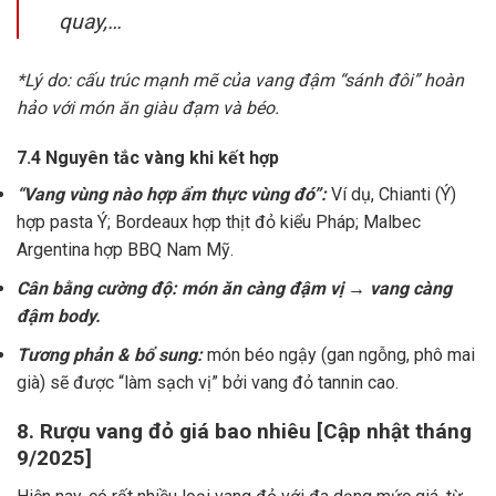
quay,…
*Lý do: cấu trúc mạnh mẽ của vang đậm “sánh đôi” hoàn
hảo với món ăn giàu đạm và béo.
7.4 Nguyên tắc vàng khi kết hợp
“Vang vùng nào hợp ẩm thực vùng đó”:
Ví dụ, Chianti (Ý)
hợp pasta Ý; Bordeaux hợp thịt đỏ kiểu Pháp; Malbec
Argentina hợp BBQ Nam Mỹ.
Cân bằng cường độ: món ăn càng đậm vị → vang càng
đậm body.
Tương phản & bổ sung:
món béo ngậy (gan ngỗng, phô mai
già) sẽ được “làm sạch vị” bởi vang đỏ tannin cao.
8. Rượu vang đỏ giá bao nhiêu [Cập nhật tháng
9/2025]