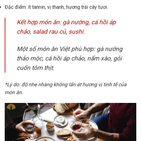
Đặc điểm: ít tannin, vị thanh, hương trái cây tươi.
Kết hợp món ăn: gà nướng, cá hồi áp
chảo, salad rau củ, sushi.
Một số món ăn Việt phù hợp: gà nướng
thảo mộc, cá hồi áp chảo, nấm xào, gỏi
cuốn tôm thịt.
*Lý do: độ nhẹ nhàng không lấn át hương vị tinh tế của
món ăn.