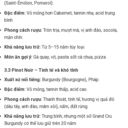
(Saint-Émilion, Pomerol).
Đặc điểm:
Vỏ mỏng hơn Cabernet, tannin nhẹ, acid trung
bình.
Phong cách rượu:
Tròn trịa, mượt mà, vị anh đào, socola,
mận chín.
Khả năng lưu trữ:
Từ 5–15 năm tùy loại.
Món ăn gợi ý:
Gà quay, vịt, pasta sốt cà chua, pizza.
3.3 Pinot Noir – Tinh tế và khó tính
Xuất xứ nổi tiếng:
Burgundy (Bourgogne), Pháp.
Đặc điểm:
Vỏ mỏng, tannin thấp, acid cao.
Phong cách rượu:
Thanh thoát, tinh tế, hương vị quả đỏ
(dâu tây, anh đào, mâm xôi), nấm, đất rừng.
Khả năng lưu trữ:
Trung bình, nhưng một số Grand Cru
Burgundy có thể lưu giữ trên 20 năm.