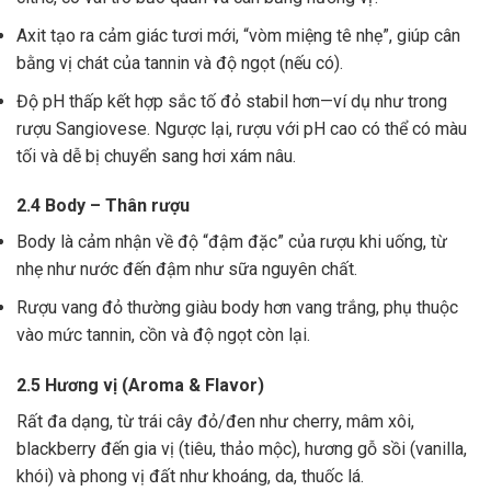
Axit tạo ra cảm giác tươi mới, “vòm miệng tê nhẹ”, giúp cân
bằng vị chát của tannin và độ ngọt (nếu có).
Độ pH thấp kết hợp sắc tố đỏ stabil hơn—ví dụ như trong
rượu Sangiovese. Ngược lại, rượu với pH cao có thể có màu
tối và dễ bị chuyển sang hơi xám nâu.
2.4 Body – Thân rượu
Body là cảm nhận về độ “đậm đặc” của rượu khi uống, từ
nhẹ như nước đến đậm như sữa nguyên chất.
Rượu vang đỏ thường giàu body hơn vang trắng, phụ thuộc
vào mức tannin, cồn và độ ngọt còn lại.
2.5 Hương vị (Aroma & Flavor)
Rất đa dạng, từ trái cây đỏ/đen như cherry, mâm xôi,
blackberry đến gia vị (tiêu, thảo mộc), hương gỗ sồi (vanilla,
khói) và phong vị đất như khoáng, da, thuốc lá.