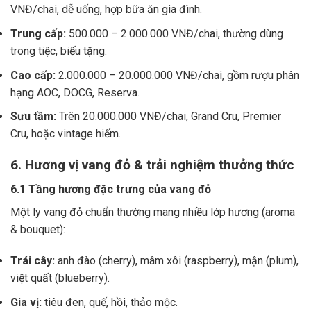
VNĐ/chai, dễ uống, hợp bữa ăn gia đình.
Trung cấp:
500.000 – 2.000.000 VNĐ/chai, thường dùng
trong tiệc, biếu tặng.
Cao cấp:
2.000.000 – 20.000.000 VNĐ/chai, gồm rượu phân
hạng AOC, DOCG, Reserva.
Sưu tầm:
Trên 20.000.000 VNĐ/chai, Grand Cru, Premier
Cru, hoặc vintage hiếm.
6. Hương vị vang đỏ & trải nghiệm thưởng thức
6.1 Tầng hương đặc trưng của vang đỏ
Một ly vang đỏ chuẩn thường mang nhiều lớp hương (aroma
& bouquet):
Trái cây:
anh đào (cherry), mâm xôi (raspberry), mận (plum),
việt quất (blueberry).
Gia vị:
tiêu đen, quế, hồi, thảo mộc.