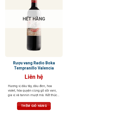
HẾT HÀNG
Rượu vang Radio Boka
Tempranillo Valencia
Liên hệ
Hương vị dâu tây, dâu đen, hoa
violet, hòa quyện cùng gỗ sồi vani,
gia vị và tannin mượt mà. Kết thúc
với dư vị anh đào đen và cam thảo
ngọt ngào
THÊM GIỎ HÀNG