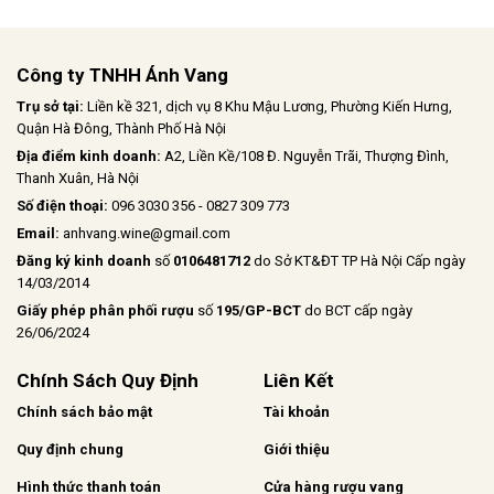
Công ty TNHH Ánh Vang
Trụ sở tại:
Liền kề 321, dịch vụ 8 Khu Mậu Lương, Phường Kiến Hưng,
Quận Hà Đông, Thành Phố Hà Nội
Địa điểm kinh doanh:
A2, Liền Kề/108 Đ. Nguyễn Trãi, Thượng Đình,
Thanh Xuân, Hà Nội
Số điện thoại:
096 3030 356 - 0827 309 773
Email:
anhvang.wine@gmail.com
Đăng ký kinh doanh
số
0106481712
do Sở KT&ĐT TP Hà Nội Cấp ngày
14/03/2014
Giấy phép phân phối rượu
số
195/GP-BCT
do BCT cấp ngày
26/06/2024
Chính Sách Quy Định
Liên Kết
Chính sách bảo mật
Tài khoản
Quy định chung
Giới thiệu
Hình thức thanh toán
Cửa hàng rượu vang