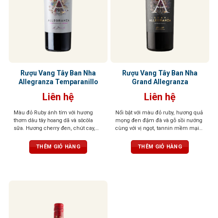
Rượu Vang Tây Ban Nha
Rượu Vang Tây Ban Nha
Allegranza Temparanillo
Grand Allegranza
Liên hệ
Liên hệ
Màu đỏ Ruby ánh tím với hương
Nổi bật với màu đỏ ruby, hương quả
thơm dâu tây hoang dã và sôcôla
mọng đen đậm đà và gỗ sồi nướng
sữa. Hương cherry đen, chút cay,
cùng với vị ngọt, tannin mềm mại
tannin mềm mại tạo dư vị dài và
và cân bằng tốt.
*Sản phẩm đi kèm
khó quên
bộ hộp túi cao cấp
THÊM GIỎ HÀNG
THÊM GIỎ HÀNG